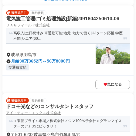
契約社員
電気施工管理(ゴミ処理施設|新築)/091804250610-06
ＪＡＧフィールド株式会社
高収入|土日祝休み|車通勤可能|地元･地方で働く|U/Iターン応援|学歴
不問|シニア(60...
岐阜県羽島市
月給30万3652円～56万8000円
交通費支給
気になる
契約社員
ドコモ光などのコンサルタントスタッフ
アイ・ティー・エックス株式会社
＜東証プライム市場／株式会社ノジマ100％子会社＞グランマイス
ターのアナタにピッタリ！
〒501-6232岐阜県羽島市竹鼻町狐穴