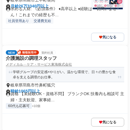
岐阜県羽島市上中町長間
月給26万3340円以上
求める人材: 《必須条件》 ♦高卒以上 ♦経験は一切問いませ
ん！これまでの経歴も不...
社員登用あり
交通費支給
気になる
NEW
契約社員
介護施設の調理スタッフ
メディカル・ケア・サービス東海株式会社
学研グループの安定感×やりがい。温かな環境で、日々の豊かな食
卓を支える調理のお仕事。
岐阜県羽島市竹鼻町狐穴
時給1065円以上
資格 【未経験OK・資格不問】 ブランクOK 扶養内も相談可 主
婦・主夫歓迎、家事経...
60代も応募可
+10個
気になる