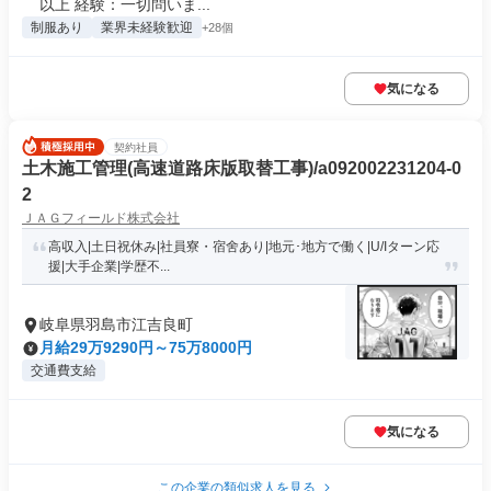
以上 経験：一切問いま...
制服あり
業界未経験歓迎
+28個
気になる
契約社員
土木施工管理(高速道路床版取替工事)/a092002231204-0
2
ＪＡＧフィールド株式会社
高収入|土日祝休み|社員寮・宿舍あり|地元･地方で働く|U/Iターン応
援|大手企業|学歴不...
岐阜県羽島市江吉良町
月給29万9290円～75万8000円
交通費支給
気になる
この企業の類似求人を見る