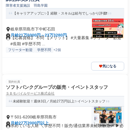
障害者支援施設 羽島学園
【キャリアアップに✨】経験・スキルは給与でしっかり評価❗️
岐阜県羽島市下中町石田
月給21万6000円～23万3280円
【応募資格】 不問 【メリット】 #大量募集 #フリーター歓迎
#長期 #学歴不問 ...
フリーター歓迎
学歴不問
+2個
気になる
契約社員
ソフトバンクグループの販売・イベントスタッフ
ＳＢモバイルサービス株式会社
未経験歓迎！週休3日／月給27万円以上✨イベントスタッフ
〒501-6200岐阜県羽島市
月給27万2000円以上
求めている人材 ＼学歴不問！販売/通信業界未経験歓迎／ ▶必