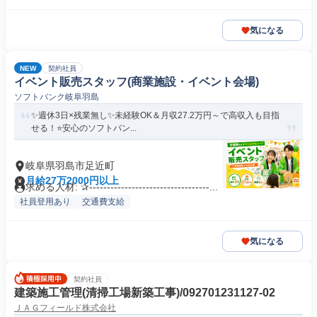
気になる
NEW
契約社員
イベント販売スタッフ(商業施設・イベント会場)
ソフトバンク岐阜羽島
✨週休3日×残業無し✨未経験OK＆月収27.2万円～で高収入も目指
せる！⭐安心のソフトバン...
岐阜県羽島市足近町
月給27万2000円以上
求める人材: ✰----------------------------------...
社員登用あり
交通費支給
気になる
契約社員
建築施工管理(清掃工場新築工事)/092701231127-02
ＪＡＧフィールド株式会社