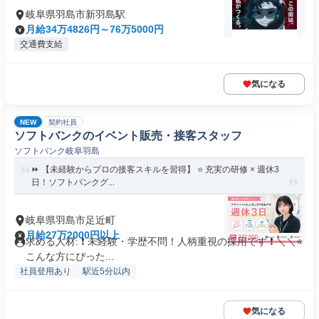
岐阜県羽島市新羽島駅
月給34万4826円～76万5000円
交通費支給
気になる
NEW
契約社員
ソフトバンクのイベント販売・接客スタッフ
ソフトバンク岐阜羽島
⏩️ 【未経験からプロの接客スキルを習得】 ⭐️ 充実の研修 × 週休3
日！ソフトバンクグ...
岐阜県羽島市足近町
月給27万2000円以上
求める人材: ❗ 未経験・学歴不問！人柄重視の採用です ❗ ＼＼⭐
こんな方にぴった...
社員登用あり
駅近5分以内
気になる