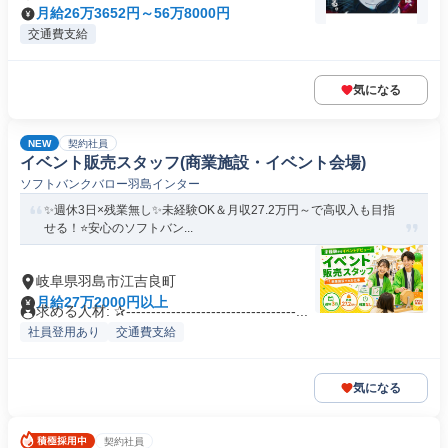
月給26万3652円～56万8000円
交通費支給
気になる
NEW
契約社員
イベント販売スタッフ(商業施設・イベント会場)
ソフトバンクバロー羽島インター
✨週休3日×残業無し✨未経験OK＆月収27.2万円～で高収入も目指
せる！⭐安心のソフトバン...
岐阜県羽島市江吉良町
月給27万2000円以上
求める人材: ✰----------------------------------...
社員登用あり
交通費支給
気になる
契約社員