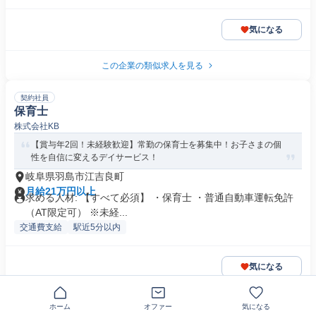
気になる
この企業の類似求人を見る
契約社員
保育士
株式会社KB
【賞与年2回！未経験歓迎】常勤の保育士を募集中！お子さまの個
性を自信に変えるデイサービス！
岐阜県羽島市江吉良町
月給21万円以上
求める人材: 【すべて必須】 ・保育士 ・普通自動車運転免許
（AT限定可） ※未経...
交通費支給
駅近5分以内
気になる
この企業の類似求人を見る
ホーム
オファー
気になる