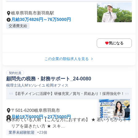
岐阜県羽島市新羽島駅
月給30万4826円～76万5000円
交通費支給
気になる
この企業の類似求人を見る
契約社員
顧問先の税務・財務サポート_24-0080
税理士法人M’sソレイユ 松岡オフィス
【若手メインに活躍中】研修充実／賞与・昇給あり！採用強化中！
〒501-6200岐阜県羽島市
月給19万6000円～23万5000円
求めている人材 【こんな方におすすめ】 ★ 若いうちからキャ
リアを築きたい方 ★ スキ...
業界未経験歓迎
+23個