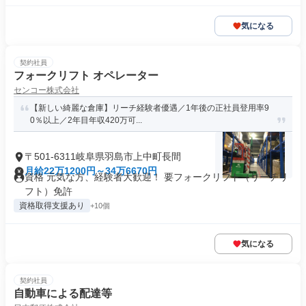
気になる
契約社員
フォークリフト オペレーター
センコー株式会社
【新しい綺麗な倉庫】リーチ経験者優遇／1年後の正社員登用率9
0％以上／2年目年収420万可...
〒501-6311岐阜県羽島市上中町長間
月給22万1200円～34万6670円
資格 元気な方、経験者大歓迎！ 要フォークリフト（リーチリ
フト）免許
資格取得支援あり
+10個
気になる
契約社員
自動車による配達等