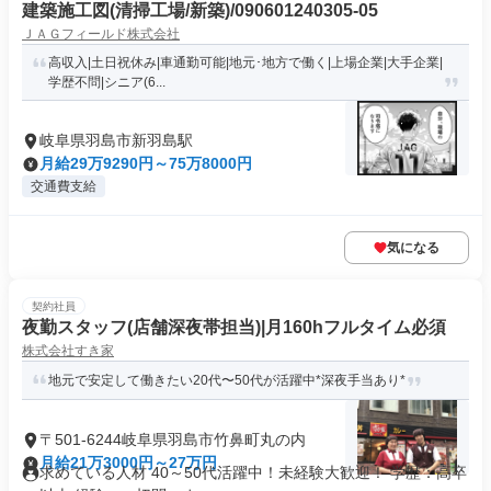
建築施工図(清掃工場/新築)/090601240305-05
ＪＡＧフィールド株式会社
高収入|土日祝休み|車通勤可能|地元･地方で働く|上場企業|大手企業|
学歴不問|シニア(6...
岐阜県羽島市新羽島駅
月給29万9290円～75万8000円
交通費支給
気になる
契約社員
夜勤スタッフ(店舗深夜帯担当)|月160hフルタイム必須
株式会社すき家
地元で安定して働きたい20代〜50代が活躍中*深夜手当あり*
〒501-6244岐阜県羽島市竹鼻町丸の内
月給21万3000円～27万円
求めている人材 40～50代活躍中！未経験大歓迎！ 学歴：高卒