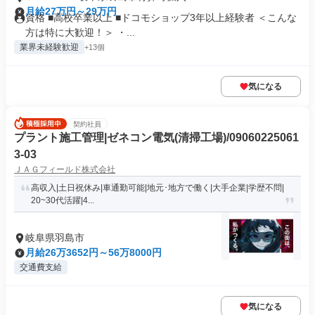
月給27万円～29万円
資格 ■高校卒業以上 ■ドコモショップ3年以上経験者 ＜こんな
方は特に大歓迎！＞ ・...
業界未経験歓迎
+13個
気になる
契約社員
プラント施工管理|ゼネコン電気(清掃工場)/09060225061
3-03
ＪＡＧフィールド株式会社
高収入|土日祝休み|車通勤可能|地元･地方で働く|大手企業|学歴不問|
20~30代活躍|4...
岐阜県羽島市
月給26万3652円～56万8000円
交通費支給
気になる