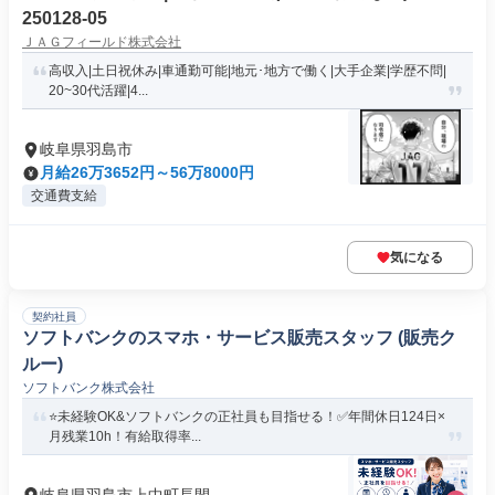
250128-05
ＪＡＧフィールド株式会社
高収入|土日祝休み|車通勤可能|地元･地方で働く|大手企業|学歴不問|
20~30代活躍|4...
岐阜県羽島市
月給26万3652円～56万8000円
交通費支給
気になる
契約社員
ソフトバンクのスマホ・サービス販売スタッフ (販売ク
ルー)
ソフトバンク株式会社
⭐未経験OK&ソフトバンクの正社員も目指せる！✅年間休日124日×
月残業10h！有給取得率...