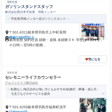
契約社員
ガソリンスタンドスタッフ
株式会社西日本宇佐美 羽島インター
宇佐美/羽島インター店ガソリンスタンド
〒501-6311岐阜県羽島市上中町長間
時給1300円以上
雇用形態 契約社員 経験・資格 未経験ＯＫ 学歴は不問です。
※22時～翌5時の勤務...
気になる
契約社員
セレモニーライフカウンセラー
アルファクラブ株式会社
転勤なし/地元志向が強い方にもおすすめ/結婚式・葬儀・成人式・
七五三などのサービスを提供
〒501-6255岐阜県羽島市福寿町浅平