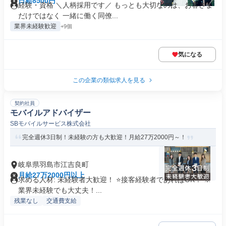
日給8500円
経験・資格 ＼人柄採用です／ もっとも大切なのは、お客さま
だけではなく 一緒に働く同僚...
業界未経験歓迎
+9個
気になる
この企業の類似求人を見る
契約社員
モバイルアドバイザー
SBモバイルサービス株式会社
完全週休3日制！未経験の方も大歓迎！月給27万2000円～！
岐阜県羽島市江吉良町
月給27万2000円以上
求める人材: 未経験者大歓迎！ ⭐接客経験者であればOK！ ※
業界未経験でも大丈夫！...
残業なし
交通費支給