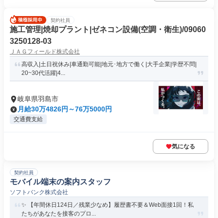
契約社員
施工管理|焼却プラント|ゼネコン設備(空調・衛生)/09060
3250128-03
ＪＡＧフィールド株式会社
高収入|土日祝休み|車通勤可能|地元･地方で働く|大手企業|学歴不問|
20~30代活躍|4...
岐阜県羽島市
月給30万4826円～76万5000円
交通費支給
気になる
契約社員
モバイル端末の案内スタッフ
ソフトバンク株式会社
✨ 【年間休日124日／残業少なめ】履歴書不要＆Web面接1回！私
たちがあなたを接客のプロ...