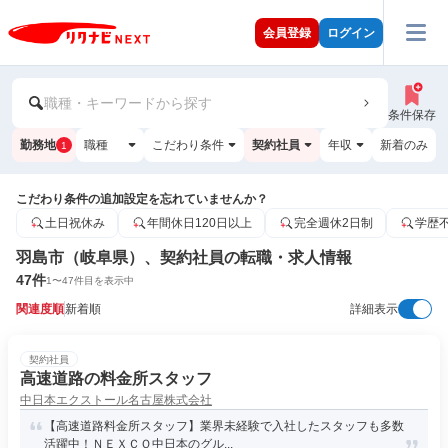
会員登録
ログイン
職種・キーワードから探す
条件保存
勤務地
職種
こだわり条件
契約社員
年収
新着のみ
1
こだわり条件の追加設定を忘れていませんか？
土日祝休み
年間休日120日以上
完全週休2日制
学歴
羽島市（岐阜県）、契約社員の転職・求人情報
47
件
1
〜
47
件目を表示中
関連度順
新着順
詳細表示
契約社員
高速道路の料金所スタッフ
中日本エクストール名古屋株式会社
【高速道路料金所スタッフ】業界未経験で入社したスタッフも多数
活躍中！ＮＥＸＣＯ中日本のグル...