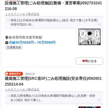
設備施工管理|ごみ処理施設(整備・運営事業)/092703241
216-08
ＪＡＧフィールド株式会社
高収入|土日祝休み|車通勤可能|転勤なし|地元･地方で働く|大手企業|
学歴不問|20~30...
岐阜県羽島市新羽島駅
月給30万4826円～76万5000円
交通費支給
気になる
契約社員
建築施工管理|SRC造5F|ごみ処理施設(安全専任)/092601
250214-04
ＪＡＧフィールド株式会社
高収入|帰省費あり|土日祝休み|車通勤可能|転勤なし|社員寮・宿舍
あり|地元･地方で働く|...