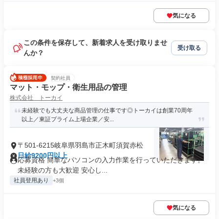
気になる
この条件を保存して、新着求人を受け取りませ
受け取る
んか？
契約社員
マット・モップ・衛生用品の管理
株式会社 トーカイ
未経験でも大丈夫な商品管理の仕事です◎トーカイは創業70周年
以上／東証プライム上場企業／安...
〒501-6215岐阜県羽島市正木町須賀赤松
日給9200円以上
応募資格 簡単なパソコンの入力作業を行っていただきます。
未経験の方も大歓迎 安心し...
社員登用あり
+3個
気になる