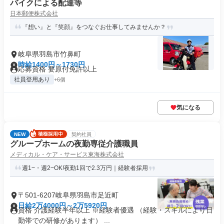
バイクによる配達等
日本郵便株式会社
『想い』と『笑顔』をつなぐお仕事してみませんか？
岐阜県羽島市竹鼻町
時給1400円～1730円
応募資格 要原付免許以上
社員登用あり
+6個
気になる
NEW
契約社員
グループホームの夜勤専従介護職員
メディカル・ケア・サービス東海株式会社
週1~・週2~OK!夜勤1回で2.3万円｜経験者採用
〒501-6207岐阜県羽島市足近町
日給2万4000円～2万5920円
資格 介護経験半年以上 ※経験者優遇 （経験・スキルにより日
勤帯での研修があります） ...