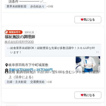
須条件 ━━━━━━ ✅...
業界未経験歓迎
歩合給あり
+19個
気になる
契約社員
福祉施設の調理師
株式会社EVERYFOOD
給食業界未経験OK！経験豊富な先輩が多数活躍中！スキルUPが叶
います！
岐阜県羽島市下中町城屋敷
月給19万5300円～25万300円
資格 要調理師免許 ※22:00～翌5:00を含むシフトは、18歳以
上（法令による）
主婦・主夫歓迎
交通費支給
+1個
気になる