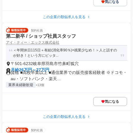
気になる
この企業の類似求人を見る
契約社員
第二新卒 / ショップ社員スタッフ
アイ・ティー・エックス株式会社
＜年間休日115日＋有給(消化率90％)×残業少なめ！＞人と話すの
が好き！という方にピッタ...
〒501-6232岐阜県羽島市竹鼻町狐穴
月給26万円～27万円
資格 ■高校卒業以上 ■通信業界での販売接客経験者 ※ドコモ・
au・ソフトバンク・楽天...
業界未経験歓迎
+13個
気になる
この企業の類似求人を見る
契約社員