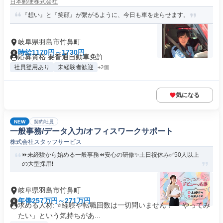
日本郵便株式会社
『想い』と『笑顔』が繋がるように、今日も車を走らせます。
岐阜県羽島市竹鼻町
時給1170円～1730円
応募資格 要普通自動車免許
社員登用あり
未経験者歓迎
+2個
気になる
NEW
契約社員
一般事務/データ入力/オフィスワークサポート
株式会社スタッフサービス
⏩️未経験から始める一般事務⏪️安心の研修✨️土日祝休み✅️50人以上
の大型採用❗️
岐阜県羽島市竹鼻町
年俸257万円～271万円
求める人材: ⭐️経験や転職回数は一切問いません！ 「やってみ
たい」という気持ちがあ...