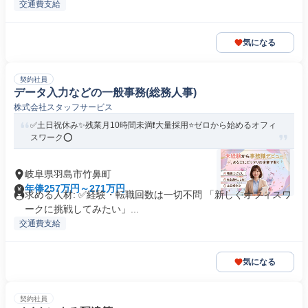
交通費支給
気になる
契約社員
データ入力などの一般事務(総務人事)
株式会社スタッフサービス
✅土日祝休み✨残業月10時間未満❗️大量採用⭐ゼロから始めるオフィ
スワーク⭕️
岐阜県羽島市竹鼻町
年俸257万円～271万円
求める人材: ✅経験・転職回数は一切不問 「新しくオフィスワ
ークに挑戦してみたい」...
交通費支給
気になる
契約社員