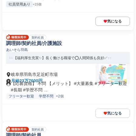
社員登用あり
+15個
気になる
契約社員
調理師/契約社員/介護施設
あいそら羽島
【福利厚生充実✨】長く働ける職場で⭕️人間関係も良好✅️
岐阜県羽島市足近町市場
月給23万7600円
【応募資格】 不問 【メリット】 #大量募集 #フリーター歓迎
#長期 #学歴不問 ...
フリーター歓迎
学歴不問
+2個
気になる
契約社員
調理師/契約社員