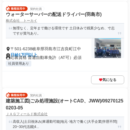
契約社員
ウォーターサーバーの配送ドライバー(羽島市)
株式会社 トーカイ
無理なく、定年まで働ける環境です 土日休みで残業少なめ、寸志
ですが賞与あり。
〒501-6238岐阜県羽島市江吉良町江中
日給1万円以上
応募資格 普通自動車免許（AT可）必須
社員登用あり
気になる
契約社員
建築施工図|ごみ処理施設(オートCAD、JWW)/09270125
0203-05
ＪＡＧフィールド株式会社
高収入|土日祝休み|車通勤可能|地元･地方で働く|大手企業|学歴不問|
20~30代活躍|4...