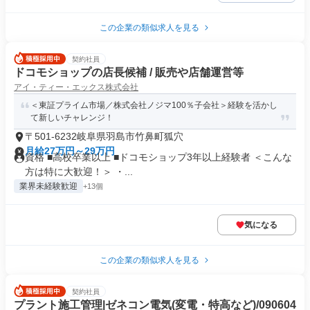
この企業の類似求人を見る
契約社員
ドコモショップの店長候補 / 販売や店舗運営等
アイ・ティー・エックス株式会社
＜東証プライム市場／株式会社ノジマ100％子会社＞経験を活かし
て新しいチャレンジ！
〒501-6232岐阜県羽島市竹鼻町狐穴
月給27万円～29万円
資格 ■高校卒業以上 ■ドコモショップ3年以上経験者 ＜こんな
方は特に大歓迎！＞ ・...
業界未経験歓迎
+13個
気になる
この企業の類似求人を見る
契約社員
プラント施工管理|ゼネコン電気(変電・特高など)/090604