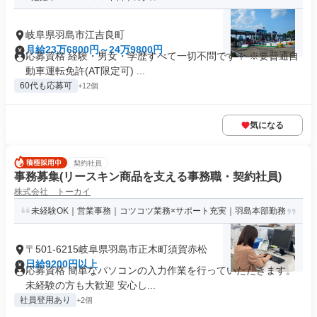
岐阜県羽島市江吉良町
月給23万6800円～24万9800円
応募資格 経験・男女・学歴すべて一切不問です！ ※要普通自
動車運転免許(AT限定可) ...
60代も応募可
+12個
気になる
契約社員
事務募集(リースキン商品を支える事務職・契約社員)
株式会社 トーカイ
未経験OK｜営業事務｜コツコツ業務×サポート充実｜羽島本部勤務
〒501-6215岐阜県羽島市正木町須賀赤松
日給9200円以上
応募資格 簡単なパソコンの入力作業を行っていただきます。
未経験の方も大歓迎 安心し...
社員登用あり
+2個