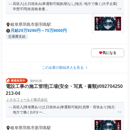
高収入|土日祝休み|車通勤可能|転勤なし|地元･地方で働く|大手企業|
学歴不問|有資格者優...
岐阜県羽島市新羽島駅
月給29万9290円～75万8000円
交通費支給
気になる
この企業の類似求人を見る
契約社員
電設工事の施工管理|工場(安全・写真・書類)/092704250
213-04
ＪＡＧフィールド株式会社
高収入|帰省費あり|土日祝休み|車通勤可能|社員寮・宿舍あり|地元･
地方で働く|U/Iター...
岐阜県羽島市新羽島駅