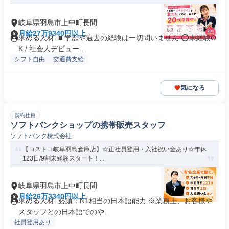
岐阜県羽島市上中町長間
月給27万9340円以上
求める人材: ■ 学歴や過去の経験は一切問いません ⭕未経験O
K / 社会人デビュー...
シフト自由
交通費支給
気になる
契約社員
ソフトバンクショップの携帯販売スタッフ
ソフトバンク株式会社
【コストコ岐阜羽島倉庫店】☆正社員登用・入社祝い金あり☆年休
123日/9割未経験スタート！...
岐阜県羽島市上中町長間
月給26万3340円以上
求める人材: 必須：N1相当の日本語能力 ※業務上、お客様や
スタッフとの日本語でのや...
社員登用あり