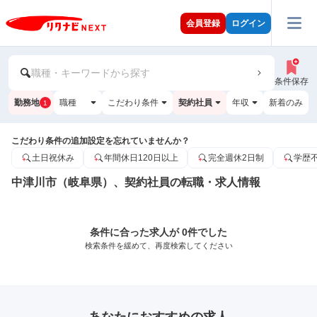
会員登録
ログイン
職種・キーワードから探す
条件保存
勤務地
職種
こだわり条件
契約社員
年収
新着のみ
1
こだわり条件の追加設定を忘れていませんか？
土日祝休み
年間休日120日以上
完全週休2日制
学歴
中津川市（岐阜県）、契約社員の転職・求人情報
条件に合った求人が 0件でした
検索条件を緩めて、再度検索してください