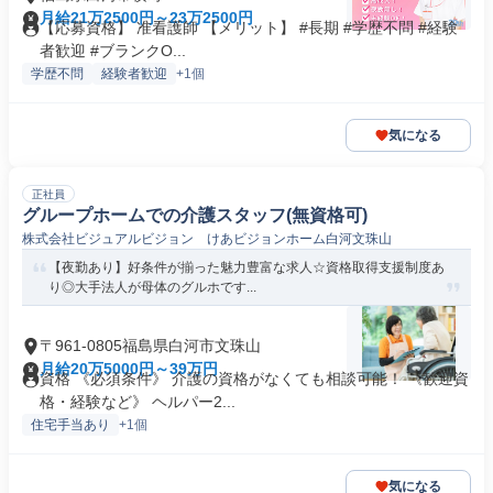
月給21万2500円～23万2500円
【応募資格】 准看護師 【メリット】 #長期 #学歴不問 #経験
者歓迎 #ブランクO...
学歴不問
経験者歓迎
+1個
気になる
正社員
グループホームでの介護スタッフ(無資格可)
株式会社ビジュアルビジョン けあビジョンホーム白河文珠山
【夜勤あり】好条件が揃った魅力豊富な求人☆資格取得支援制度あ
り◎大手法人が母体のグルホです...
〒961-0805福島県白河市文珠山
月給20万5000円～39万円
資格 《必須条件》 介護の資格がなくても相談可能！ 《歓迎資
格・経験など》 ヘルパー2...
住宅手当あり
+1個
気になる