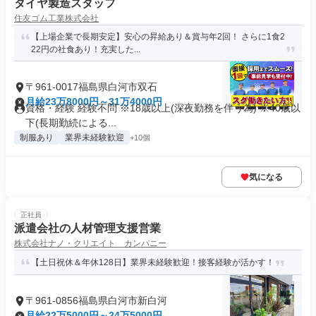
タイヤ製造スタッフ
住友ゴム工業株式会社
【上場企業で長期安定】安心の昇給あり＆賞与年2回！ さらに1食2
22円の社食あり！充実した...
〒961-0017福島県白河市双石
月給23万8000円～31万4000円
資格・経験 経験不問 ※18歳以上(深夜勤務を伴う為) ※40歳以
下(長期勤続による...
制服あり
業界未経験歓迎
+10個
気になる
正社員
派遣会社の人材管理支援営業
株式会社ナノ・クリエイト カンパニー
【土日祝休＆年休128日】業界未経験歓迎！接客経験が活かす！
〒961-0856福島県白河市新白河
月給22万5000円～24万5000円