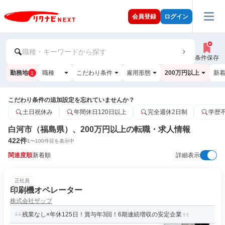
会員登録
ログイン
職種・キーワードから探す
条件保存
勤務地
職種
こだわり条件
雇用形態
200万円以上
新
1
こだわり条件の追加設定を忘れていませんか？
土日祝休み
年間休日120日以上
完全週休2日制
学歴
白河市（福島県）、200万円以上の転職・求人情報
422
件
1
〜
100
件目を表示中
関連度順
新着順
詳細表示
正社員
印刷機オペレーター
株式会社ザップ
残業なし×年休125日！賞与年3回！6期連続増収の安定企業