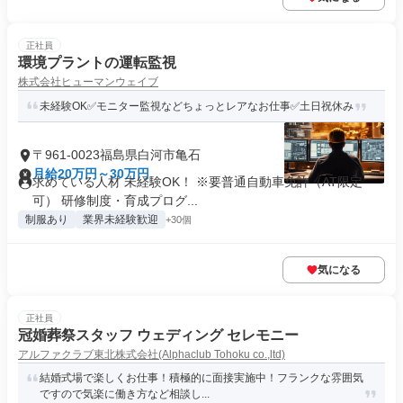
正社員
環境プラントの運転監視
株式会社ヒューマンウェイブ
未経験OK✅モニター監視などちょっとレアなお仕事✅土日祝休み
〒961-0023福島県白河市亀石
月給20万円～30万円
求めている人材 未経験OK！ ※要普通自動車免許（AT限定
可） 研修制度・育成プログ...
制服あり
業界未経験歓迎
+30個
気になる
正社員
冠婚葬祭スタッフ ウェディング セレモニー
アルファクラブ東北株式会社(Alphaclub Tohoku co.,ltd)
結婚式場で楽しくお仕事！積極的に面接実施中！フランクな雰囲気
ですので気楽に働き方など相談し...