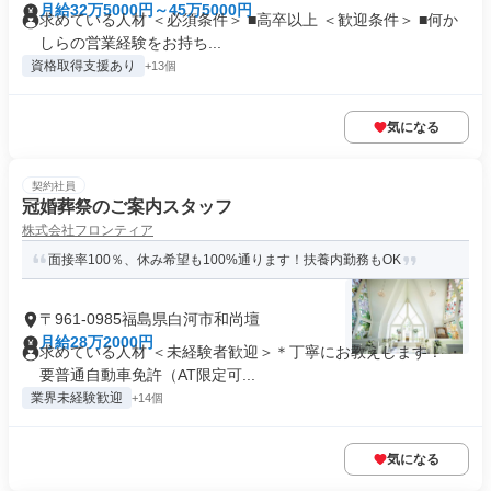
月給32万5000円～45万5000円
求めている人材 ＜必須条件＞ ■高卒以上 ＜歓迎条件＞ ■何か
しらの営業経験をお持ち...
資格取得支援あり
+13個
気になる
契約社員
冠婚葬祭のご案内スタッフ
株式会社フロンティア
面接率100％、休み希望も100%通ります！扶養内勤務もOK
〒961-0985福島県白河市和尚壇
月給28万2000円
求めている人材 ＜未経験者歓迎＞＊丁寧にお教えします！ ・
要普通自動車免許（AT限定可...
業界未経験歓迎
+14個
気になる