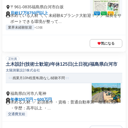
〒961-0835福島県白河市白坂
月給17万8750円以上
求めている人材 ＼＼ 未経験&ブランク大歓迎！ ／／ 成長をサ
ポートできる環境が整って...
業界未経験歓迎
+13個
気になる
正社員
土木設計(技術士歓迎)/年休125日(土日祝)/福島県白河市
太陽測量設計株式会社
残業月10h程度/転勤なし/経験不問
福島県白河市八竜神
年俸350万円～600万円
求める人材: ✅ 必須条件 ・資格：普通自動車第一種運転免許
・学歴：高卒以上 ・...
交通費支給