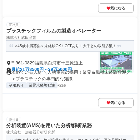
気になる
正社員
プラスチックフィルムの製造オペレーター
株式会社武田産業
＜45歳未満募集＞未経験OK！OJTあり！大手との取引多数！
〒961-0829福島県白河市十三原道上
月給21万3500円～29万5000円
求めている人材 ＼人柄重視の採用！業界＆職種未経験歓迎／
＜プラスチックの専門的な知識...
制服あり
業界未経験歓迎
+22個
気になる
正社員
分析装置(AMS)を用いた分析/解析業務
株式会社 加速器分析研究所