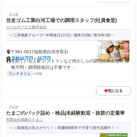
正社員
住友ゴム工業白河工場での調理スタッフ(社員食堂)
エームサービス株式会社
三井物産グループ✅年間休日122日✅週休2日制✅賞与年2回
〒961-0017福島県白河市双石
月給20万円～25万円
求めている人材 レストランなど何かしらの調理経験ある方 資
格不問！調理師免許は不要です...
ランチタイム
+20個
気になる
正社員
たまごのパック詰め・検品|未経験歓迎・抜群の定着率
有限会社都路のたまご
＜面倒見の良さがウリ！＞実働6時間半で子育て世代活躍中！