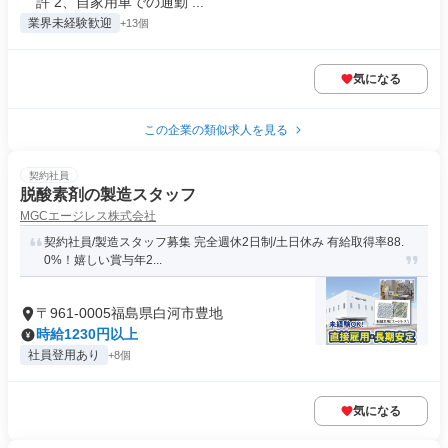
許 2、自家用車での通勤 ...
業界未経験歓迎
+13個
気になる
この企業の類似求人を見る
契約社員
脱酸素剤の製造スタッフ
MGCエージレス株式会社
契約社員/製造スタッフ募集 完全週休2日制/土日休み 有給取得率88.
0%！嬉しい賞与年2...
〒961-0005福島県白河市豊地
時給1230円以上
社員登用あり
+8個
気になる