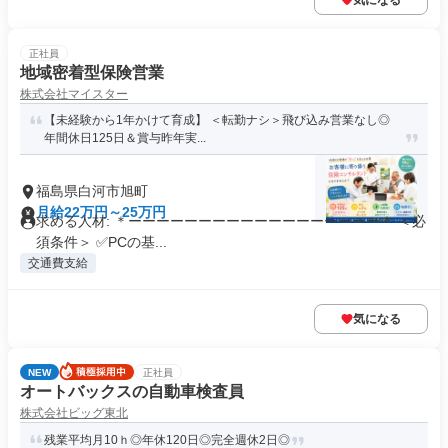
気になる
正社員
地域密着型保険営業
株式会社マイスター
【未経験から1年かけて育成】 ＜転勤ナシ＞飛び込み営業なし◎
年間休日125日＆賞与昨年実...
福島県白河市旭町
月給22万円～25万円
求める人材: ＊ーーーーーーーーーーーーーーーーーー＊ ＜必
須条件＞ ✅PCの基...
交通費支給
気になる
NEW
正社員
オートバックスの自動車検査員
株式会社ビッグ東北
残業平均月10ｈ◎年休120日◎完全週休2日◎