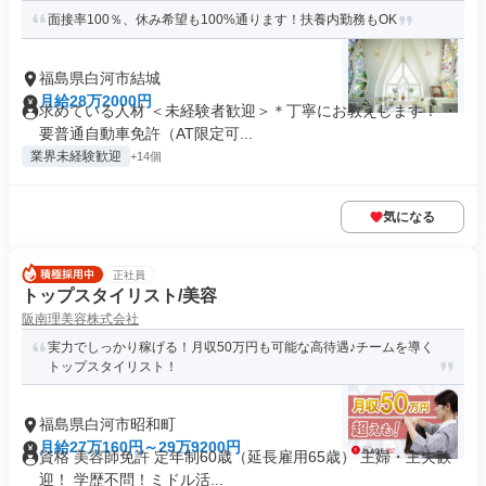
面接率100％、休み希望も100%通ります！扶養内勤務もOK
福島県白河市結城
月給28万2000円
求めている人材 ＜未経験者歓迎＞＊丁寧にお教えします！ ・
要普通自動車免許（AT限定可...
業界未経験歓迎
+14個
気になる
正社員
トップスタイリスト/美容
阪南理美容株式会社
実力でしっかり稼げる！月収50万円も可能な高待遇♪チームを導く
トップスタイリスト！
福島県白河市昭和町
月給27万160円～29万9200円
資格 美容師免許 定年制60歳（延長雇用65歳） 主婦・主夫歓
迎！ 学歴不問！ミドル活...