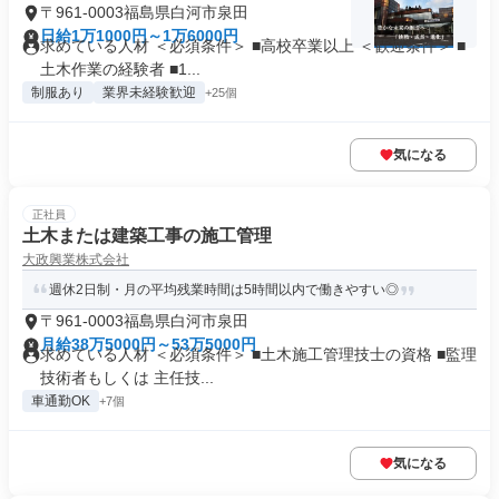
〒961-0003福島県白河市泉田
日給1万1000円～1万6000円
求めている人材 ＜必須条件＞ ■高校卒業以上 ＜歓迎条件＞ ■
土木作業の経験者 ■1...
制服あり
業界未経験歓迎
+25個
気になる
正社員
土木または建築工事の施工管理
大政興業株式会社
週休2日制・月の平均残業時間は5時間以内で働きやすい◎
〒961-0003福島県白河市泉田
月給38万5000円～53万5000円
求めている人材 ＜必須条件＞ ■土木施工管理技士の資格 ■監理
技術者もしくは 主任技...
車通勤OK
+7個
気になる