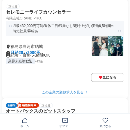
正社員
セレモニーライフカウンセラー
有限会社GRAND PRO.
月収432,000円可能/週休二日/残業なし/定時上がり/実働6,5時間の
時短社員/昇給あ...
福島県白河市結城
月給28万2000円
経験・資格 未経験OK
業界未経験歓迎
+12個
気になる
この企業の類似求人を見る
NEW
正社員
オートバックスのピットスタッフ
株式会社ビッグ東北
残業平均月10ｈ◎年休120日◎完全週休2日◎
ホーム
オファー
気になる