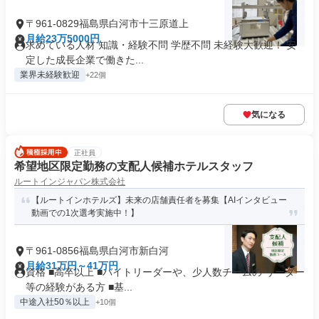
〒961-0829福島県白河市十三原道上
月給23万5000円
求めている人材 知識・経験不問 学歴不問 未経験大歓迎！ 安
定した成長企業で働きた...
業界未経験歓迎
+22個
気になる
正社員
希望地区限定勤務の支配人候補ホテルスタッフ
ルートインジャパン株式会社
【ルートインホテルズ】未来の店舗責任者を募集【AIインタビュー
動画での1次選考実施中！】
〒961-0856福島県白河市新白河
月給31万円～41万円
資格 ■高卒以上 ■バイトリーダーや、少人数チームの リーダー
等の経験がある方 ■基...
中途入社50％以上
+10個