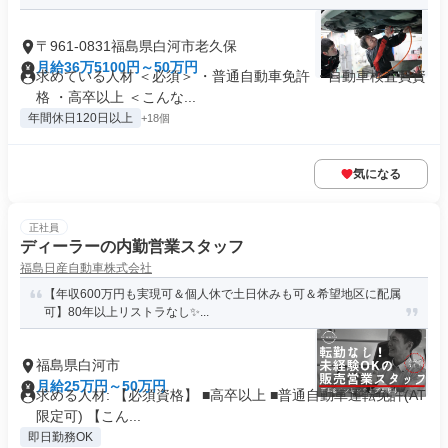
〒961-0831福島県白河市老久保
月給36万5100円～50万円
求めている人材 ＜必須＞ ・普通自動車免許 ・自動車検査員資
格 ・高卒以上 ＜こんな...
年間休日120日以上
+18個
気になる
正社員
ディーラーの内勤営業スタッフ
福島日産自動車株式会社
【年収600万円も実現可＆個人休で土日休みも可＆希望地区に配属
可】80年以上リストラなし✨...
福島県白河市
月給25万円～50万円
求める人材: 【必須資格】 ■高卒以上 ■普通自動車運転免許(AT
限定可) 【こん...
即日勤務OK