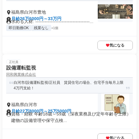
福島県白河市豊地
月給26万6000円～33万円
求める人材: -----------------------------------...
即日勤務OK
残業なし
+1個
気になる
正社員
設備運転監視
同和興業株式会社
白河市/設備運転監視/正社員 賃貸住宅の場合、住宅手当毎月上限
4万円支給！
福島県白河市
月給22万8000円～25万5000円
資格・経験 年齢18歳～59歳（深夜業務及び定年年齢を上限）
建物の設備管理や保守点検...
気になる