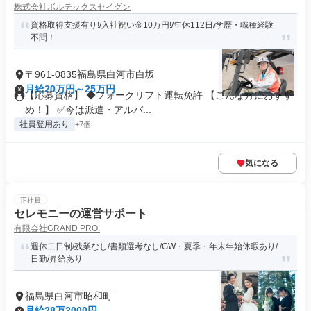
株式会社ボルテックスセイグン
資格取得支援有り!/入社祝い金10万円!/年休112日/学歴・職種経験
不問！
〒961-0835福島県白河市白坂
月給20万円～25万円
【応募資格】 ◆フォークリフト運転免許 【こんな方におすす
め！】 ✅今は派遣・アルバ...
社員登用あり
+7個
気になる
正社員
セレモニーの運営サポート
有限会社GRAND PRO.
週休二日制/残業なし/書類選考なし/GW・夏季・年末年始休暇あり/
日勤/昇給あり
福島県白河市昭和町
月給28万2000円