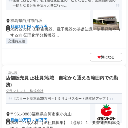
後世に残る分析、地球温暖化防止の一助となる分析、医薬品開発の
一助となる分析を我々と共に行っ...
福島県白河市白坂
月給25万円～40万円
求める人材: ①精密機器、電子機器の基礎知識・使用経験を有
する方 ②理化学分析機器...
交通費支給
気になる
正社員
店舗販売員 正社員(地域 自宅から通える範囲内での勤
務)
グラントマト 株式会社
【スタート基本給30万円～】５月よりスタート基本給アップ！
〒961-0883福島県白河市東小丸山
月給30万円～38万円
求めている人材 【正社員募集】 《必須》 1、要普通自動車免