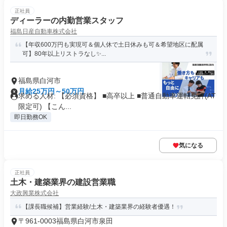
正社員
ディーラーの内勤営業スタッフ
福島日産自動車株式会社
【年収600万円も実現可＆個人休で土日休みも可＆希望地区に配属
可】80年以上リストラなし✨...
福島県白河市
月給25万円～50万円
求める人材: 【必須資格】 ■高卒以上 ■普通自動車運転免許(AT
限定可) 【こん...
即日勤務OK
気になる
正社員
土木・建築業界の建設営業職
大政興業株式会社
【課長職候補】営業経験/土木・建築業界の経験者優遇！
〒961-0003福島県白河市泉田