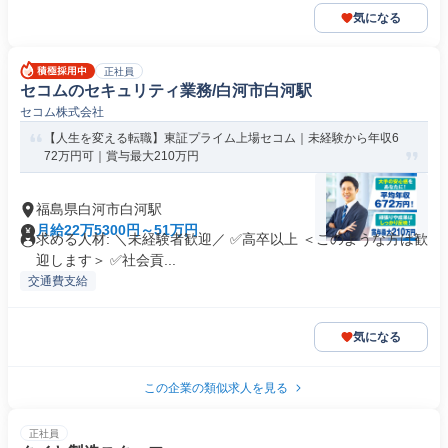
気になる
正社員
セコムのセキュリティ業務/白河市白河駅
セコム株式会社
【人生を変える転職】東証プライム上場セコム｜未経験から年収6
72万円可｜賞与最大210万円
福島県白河市白河駅
月給22万5300円～51万円
求める人材: ＼未経験者歓迎／ ✅高卒以上 ＜このような方は歓
迎します＞ ✅社会貢...
交通費支給
気になる
この企業の類似求人を見る
正社員