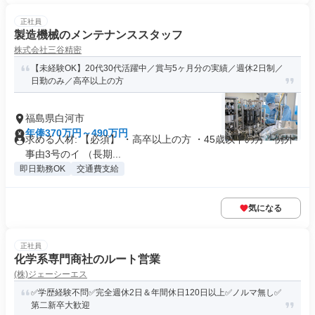
正社員
製造機械のメンテナンススタッフ
株式会社三谷精密
【未経験OK】20代30代活躍中／賞与5ヶ月分の実績／週休2日制／
日勤のみ／高卒以上の方
福島県白河市
年俸370万円～490万円
求める人材: 【必須】 ・高卒以上の方 ・45歳以下の方 └例外
事由3号のイ （長期...
即日勤務OK
交通費支給
気になる
正社員
化学系専門商社のルート営業
(株)ジェーシーエス
✅学歴経験不問✅完全週休2日＆年間休日120日以上✅ノルマ無し✅
第二新卒大歓迎