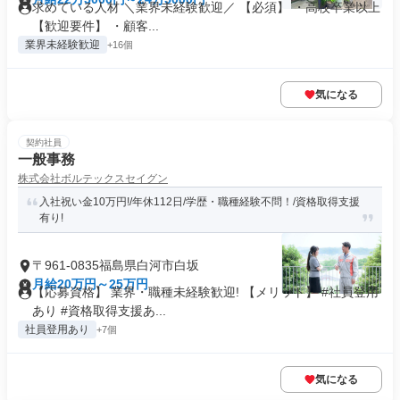
求めている人材 ＼業界未経験歓迎／ 【必須】 ・高校卒業以上
【歓迎要件】 ・顧客...
業界未経験歓迎
+16個
気になる
契約社員
一般事務
株式会社ボルテックスセイグン
入社祝い金10万円!/年休112日/学歴・職種経験不問！/資格取得支援
有り!
〒961-0835福島県白河市白坂
月給20万円～25万円
【応募資格】 業界・職種未経験歓迎! 【メリット】 #社員登用
あり #資格取得支援あ...
社員登用あり
+7個
気になる