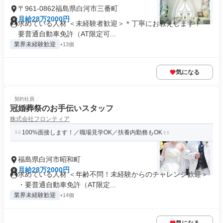
〒961-0862福島県白河市三番町
月給28万2000円
求めている人材 ＜未経験者歓迎＞＊丁寧にお教えします！ ・
要普通自動車免許（AT限定可...
業界未経験歓迎
+13個
気になる
契約社員
冠婚葬祭のお手伝いスタッフ
株式会社フロンティア
100%面接します！／職場見学OK／扶養内勤務もOK
福島県白河市昭和町
月給28万2000円
求めている人材 ＜年齢不問！未経験からのチャレンジ歓迎＞
・要普通自動車免許（AT限定...
業界未経験歓迎
+14個