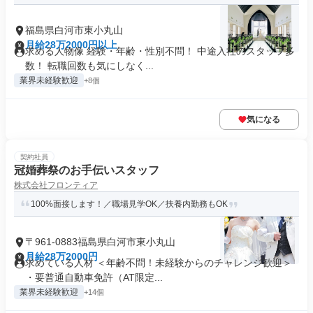
福島県白河市東小丸山
月給28万2000円以上
求める人物像 経験・年齢・性別不問！ 中途入社のスタッフ多
数！ 転職回数も気にしなく...
業界未経験歓迎
+8個
気になる
契約社員
冠婚葬祭のお手伝いスタッフ
株式会社フロンティア
100%面接します！／職場見学OK／扶養内勤務もOK
〒961-0883福島県白河市東小丸山
月給28万2000円
求めている人材 ＜年齢不問！未経験からのチャレンジ歓迎＞
・要普通自動車免許（AT限定...
業界未経験歓迎
+14個