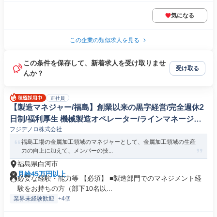
気になる
この企業の類似求人を見る
この条件を保存して、新着求人を受け取りませ
受け取る
んか？
正社員
【製造マネジャー/福島】創業以来の黒字経営/完全週休2
日制/福利厚生 機械製造オペレーター/ラインマネージャ
フジデノロ株式会社
ー
福島工場の金属加工領域のマネジャーとして、金属加工領域の生産
力の向上に加えて、メンバーの技...
福島県白河市
月給45万円以上
必要な経験・能力等 【必須】 ■製造部門でのマネジメント経
験をお持ちの方（部下10名以...
業界未経験歓迎
+4個