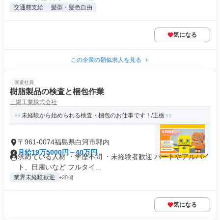
交通費支給
髪型・髪色自由
気になる
この企業の類似求人を見る
派遣社員
樹脂製品の検査と梱包作業
三陽工業株式会社
未経験から始められる検査・梱包のお仕事です！/正栃
〒961-0074福島県白河市郭内
月給19万5000円～40万円
求めている人材 ・学歴不問 ・未経験者歓迎 パートやアルバイ
ト、日雇いなど フルタイ...
業界未経験歓迎
+20個
気になる