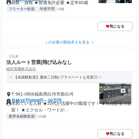
経験・資格 ★普通免許必要 ★定年60歳
フリーター歓迎
学歴不問
+5個
気になる
この企業の類似求人を見る
正社員
法人ルート営業|飛び込みなし
植田電機株式会社
【未経験歓迎】週休二日制♪プライベートも充実◎
〒961-0856福島県白河市新白河
月給19万5000円～30万円
求めている人材 ★20代が活躍中の職場です！ ★未経験者大歓
迎！ ★エクセル・ワードが...
業界未経験歓迎
+15個
気になる