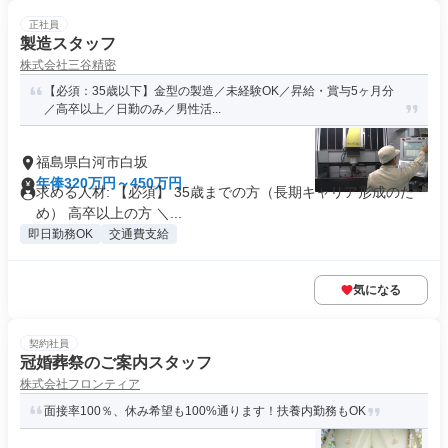
正社員
製造スタッフ
株式会社三谷精密
【必須：35歳以下】金型の製造／未経験OK／昇給・賞与5ヶ月分
／高卒以上／日勤のみ／男性活...
福島県白河市白坂
年俸320万円～450万円
求める人材: 【必須】 35歳までの方（長期キャリア形成のた
め） 高卒以上の方 ＼...
即日勤務OK
交通費支給
気になる
契約社員
冠婚葬祭のご案内スタッフ
株式会社フロンティア
面接率100％、休み希望も100%通ります！扶養内勤務もOK