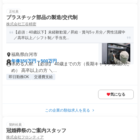
正社員
プラスチック部品の製造/交代制
株式会社三谷精密
【必須：40歳以下】未経験歓迎／昇給・賞与5ヶ月分／男性活躍中
／高卒以上／シフト制／手当充...
福島県白河市
年俸350万円～500万円
求める人材: 【必須】 40歳までの方（長期キャリア形成のた
め） 高卒以上の方 ＼...
即日勤務OK
交通費支給
気になる
この企業の類似求人を見る
契約社員
冠婚葬祭のご案内スタッフ
株式会社フロンティア