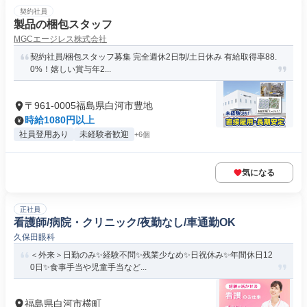
契約社員
製品の梱包スタッフ
MGCエージレス株式会社
契約社員/梱包スタッフ募集 完全週休2日制/土日休み 有給取得率88.
0%！嬉しい賞与年2...
〒961-0005福島県白河市豊地
時給1080円以上
社員登用あり
未経験者歓迎
+6個
気になる
正社員
看護師/病院・クリニック/夜勤なし/車通勤OK
久保田眼科
＜外来＞日勤のみ✨経験不問✨残業少なめ✨日祝休み✨年間休日12
0日✨食事手当や児童手当など...
福島県白河市横町