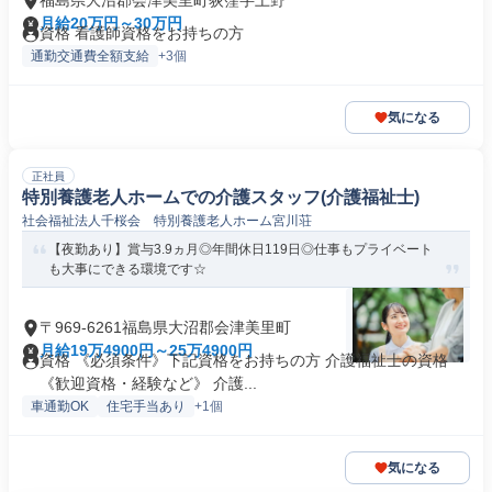
福島県大沼郡会津美里町荻窪字上野
月給20万円～30万円
資格 看護師資格をお持ちの方
通勤交通費全額支給
+3個
気になる
正社員
特別養護老人ホームでの介護スタッフ(介護福祉士)
社会福祉法人千桜会 特別養護老人ホーム宮川荘
【夜勤あり】賞与3.9ヵ月◎年間休日119日◎仕事もプライベート
も大事にできる環境です☆
〒969-6261福島県大沼郡会津美里町
月給19万4900円～25万4900円
資格 《必須条件》下記資格をお持ちの方 介護福祉士の資格
《歓迎資格・経験など》 介護...
車通勤OK
住宅手当あり
+1個
気になる