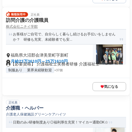
正社員
訪問介護の介護職員
株式会社ニチイ学館
お客様がご自宅で、自分らしく暮らし続けるお手伝いをしません
か？ 研修も充実、未経験者でも安...
福島県大沼郡会津美里町字新町
月給23万3610円～25万1610円
【必要資格】 介護福祉士実務者研修 介護福祉士
制服あり
業界未経験歓迎
+37個
気になる
正社員
介護職・ヘルパー
介護老人保健施設グリーンケアハイツ
日勤のみ♪研修制度あり◎福利厚生充実！マイカー通勤OK☆