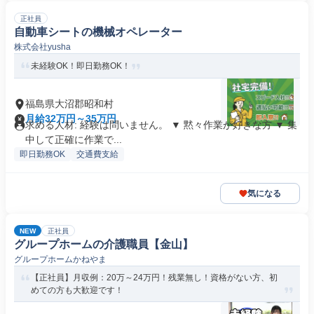
正社員
自動車シートの機械オペレーター
株式会社yusha
未経験OK！即日勤務OK！
福島県大沼郡昭和村
月給32万円～35万円
求める人材: 経験は問いません。 ▼ 黙々作業が好きな方 ▼ 集
中して正確に作業で...
即日勤務OK
交通費支給
気になる
NEW
正社員
グループホームの介護職員【金山】
グループホームかねやま
【正社員】月収例：20万～24万円！残業無し！資格がない方、初
めての方も大歓迎です！