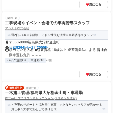
気になる
契約社員
工事現場やイベント会場での車両誘導スタッフ
アシスト株式会社
週2日～OK≪未経験・ミドル世代も活躍≫車両誘導スタッフ
〒968-0000福島県大沼郡金山町
日給8264円～1万2000円
求めている人材 ■必要資格 18歳以上 ※警備業法による 普通自
動車運転免許 ＝＝＝...
バイク通勤OK
車通勤OK
+1個
気になる
派遣社員
土木施工管理/福島県大沼郡金山町・車通勤
株式会社コプロコンストラクション(ベスキャリ建設)
＜充実のサポートと福利厚生充実！＞あなたのキャリアが活かせる
お仕事☆大手で安心して働ける環...