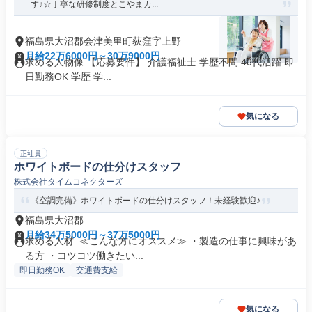
す♪☆丁寧な研修制度とこやまカ...
福島県大沼郡会津美里町荻窪字上野
月給22万6000円～30万9000円
求める人物像 【応募要件】 介護福祉士 学歴不問 40代活躍 即
日勤務OK 学歴 学...
気になる
正社員
ホワイトボードの仕分けスタッフ
株式会社タイムコネクターズ
《空調完備》ホワイトボードの仕分けスタッフ！未経験歓迎♪
福島県大沼郡
月給34万5000円～37万5000円
求める人材: ≪こんな方にオススメ≫ ・製造の仕事に興味があ
る方 ・コツコツ働きたい...
即日勤務OK
交通費支給
気になる