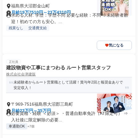
福島県大沼郡金山町
月給19万7510円～23万4310円
求める人材: 学歴：学歴不問 必要な経験：不問 ※未経験者歓
迎！初めての方も安心。...
残業なし
交通費支給
気になる
正社員
建設物資や工事にまつわる ルート営業スタッフ
株式会社会津建販
未経験者からルート営業職として活躍！賞与年2回と報奨金ありで
安定収入！
〒969-7516福島県大沼郡三島町
月給23万円～35万円
必要資格・経験 ＜必須＞ ・普通自動車免許（AT限定可） ⇒
入社後に限定解除の必要...
車通勤OK
+7個