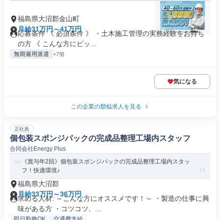
福島県大沼郡金山町
月給31万円～41万円
応募条件 《 必須条件 》 ・土木施工管理の実務経験をお持ち
の方 《 こんな方にピッ...
無期雇用派遣
+7個
気になる
この企業の類似求人を見る
正社員
個包装スポンジパックの完成品整理工場内スタッフ
合同会社Energy Plus
《賞与年2回》個包装スポンジパックの完成品整理工場内スタッ
フ！快適環境♪
福島県大沼郡
月給33万円～36万円
求める人材: ～こんな方にオススメです！～ ・製造の仕事に興
味がある方 ・コツコツ、...
即日勤務OK
交通費支給