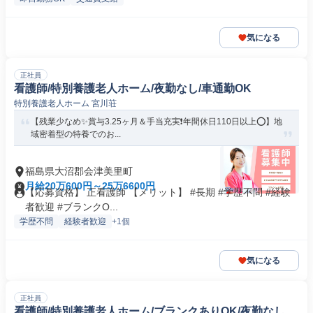
気になる
正社員
看護師/特別養護老人ホーム/夜勤なし/車通勤OK
特別養護老人ホーム 宮川荘
【残業少なめ✨賞与3.25ヶ月＆手当充実❗️年間休日110日以上⭕】地
域密着型の特養でのお...
福島県大沼郡会津美里町
月給20万600円～25万6600円
【応募資格】 正看護師 【メリット】 #長期 #学歴不問 #経験
者歓迎 #ブランクO...
学歴不問
経験者歓迎
+1個
気になる
正社員
看護師/特別養護老人ホーム/ブランクありOK/夜勤なし