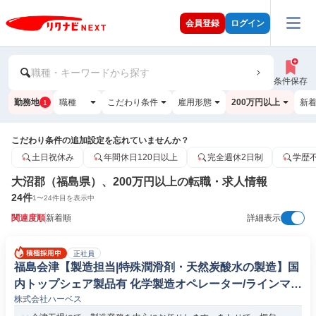
会員登録
ログイン
職種・キーワードから探す
条件保存
勤務地
職種
こだわり条件
雇用形態
200万円以上
新
1
こだわり条件の追加設定を忘れていませんか？
土日祝休み
年間休日120日以上
完全週休2日制
学歴
大沼郡（福島県）、200万円以上の転職・求人情報
24
件
1
〜
24
件目を表示中
関連度順
新着順
詳細表示
正社員
福島会津【製造担当|特殊潤滑剤・天然炭酸水の製造】国
内トップシェア製品有 化学製造オペレーター/ラインマネ
株式会社ハーベス
ージャー