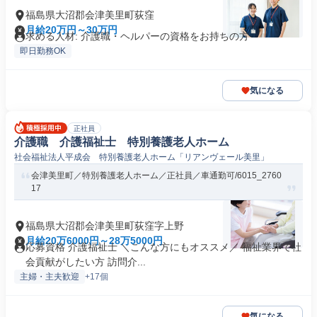
福島県大沼郡会津美里町荻窪
月給20万円～30万円
求める人材: 介護職・ヘルパーの資格をお持ちの方
即日勤務OK
気になる
正社員
介護職 介護福祉士 特別養護老人ホーム
社会福祉法人平成会 特別養護老人ホーム「リアンヴェール美里」
会津美里町／特別養護老人ホーム／正社員／車通勤可/6015_2760
17
福島県大沼郡会津美里町荻窪字上野
月給20万6000円～28万5000円
応募資格 介護福祉士 ＼こんな方にもオススメ／ 福祉業界で社
会貢献がしたい方 訪問介...
主婦・主夫歓迎
+17個
気になる