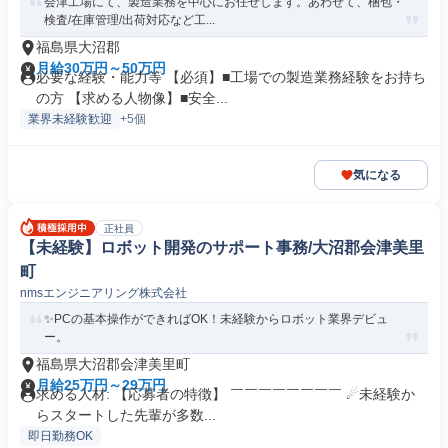
会津工場にて、製造業務を中心にお任せします。あわせて、梱包・
検査/在庫管理/出荷対応など工...
福島県大沼郡
月給30万円～50万円
必要な経験・能力等 【必須】■工場での製造業務経験をお持ち
の方 【求める人物像】■安全...
業界未経験歓迎
+5個
気になる
正社員
【未経験】ロボット開発のサポート事務/大沼郡会津美里
町
nmsエンジニアリング株式会社
✨PCの基本操作ができればOK！未経験からロボット業界デビュ
ー。
福島県大沼郡会津美里町
月給25万円～29万円
求める人材: 【応募者の特徴】 ￣￣￣￣￣￣￣￣ ☄未経験か
らスタートした先輩が多数...
即日勤務OK