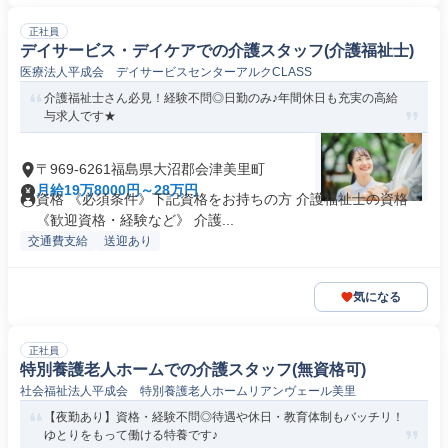
正社員
デイサービス・デイケアでの介護スタッフ(介護福祉士)
医療法人平成会 デイサービスセンターアルクCLASS
介護福祉士さん必見！経験不問◎日勤のみ♪年間休日も充実の高給
与求人です★
〒969-6261福島県大沼郡会津美里町
月給19万8000円～28万円
資格 《必須条件》下記資格をお持ちの方 介護福祉士の資格
《歓迎資格・経験など》 介護...
交通費支給
送迎あり
気になる
正社員
特別養護老人ホームでの介護スタッフ(無資格可)
社会福祉法人平成会 特別養護老人ホームリアンヴェール美里
【夜勤あり】資格・経験不問◎待遇や休日・教育体制もバッチリ！
ゆとりをもって働ける特養です♪