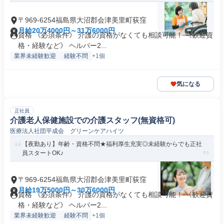
〒969-6254福島県大沼郡会津美里町荻窪
月給20万4000円～31万6000円
資格 《必須条件》 介護の資格がなくても相談可能！ 《歓迎資
格・経験など》 ヘルパー2...
業界未経験歓迎
経験不問
+1個
気になる
正社員
介護老人保健施設での介護スタッフ(無資格可)
医療法人社団平成会 グリーンケアハイツ
【夜勤あり】年齢・資格不問★福利厚生充実◎未経験からでも正社
員スタートOK♪
〒969-6254福島県大沼郡会津美里町荻窪
月給19万5000円～30万6000円
資格 《必須条件》 介護の資格がなくても相談可能！ 《歓迎資
格・経験など》 ヘルパー2...
業界未経験歓迎
経験不問
+1個