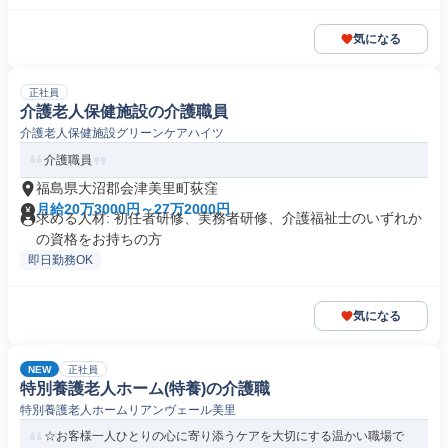
気になる
正社員
介護老人保健施設の介護職員
介護老人保健施設グリーンケアハイツ
介護職員
福島県大沼郡会津美里町荻窪
月給20万3000円～27万2000円
求める人材: 初任者研修、実務者研修、介護福祉士のいずれか
の資格をお持ちの方
即日勤務OK
気になる
NEW
正社員
特別養護老人ホーム(特養)の介護職
特別養護老人ホームリアンヴェール美里
☆お客様一人ひとりの心に寄り添うケアを大切にする温かい職場で