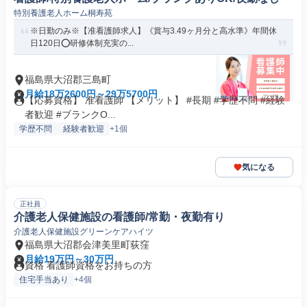
特別養護老人ホーム桐寿苑
※日勤のみ※【准看護師求人】《賞与3.49ヶ月分と高水準》年間休
日120日⭕研修体制充実の...
福島県大沼郡三島町
月給18万2600円～29万5700円
【応募資格】 准看護師 【メリット】 #長期 #学歴不問 #経験
者歓迎 #ブランクO...
学歴不問
経験者歓迎
+1個
気になる
正社員
介護老人保健施設の看護師/常勤・夜勤有り
介護老人保健施設グリーンケアハイツ
福島県大沼郡会津美里町荻窪
月給19万円～30万円
資格 看護師資格をお持ちの方
住宅手当あり
+4個