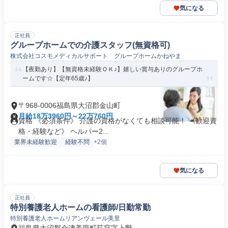
気になる
正社員
グループホームでの介護スタッフ(無資格可)
株式会社コスモメディカルサポート グループホームかねやま
【夜勤あり】【無資格未経験ＯＫ♪】嬉しい賞与ありのグループホ
ームです☆【定年65歳♪】
〒968-0006福島県大沼郡金山町
月給18万3960円～22万760円
資格 《必須条件》 介護の資格がなくても相談可能！ 《歓迎資
格・経験など》 ヘルパー2...
業界未経験歓迎
経験不問
+2個
気になる
正社員
特別養護老人ホームの看護師/日勤常勤
特別養護老人ホームリアンヴェール美里