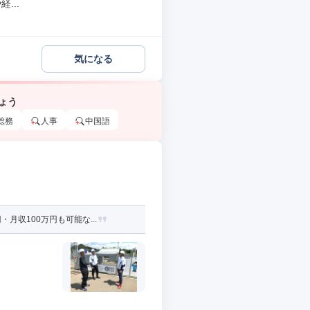
...
気になる
ょう
総務
人事
中国語
収100万円も可能な...