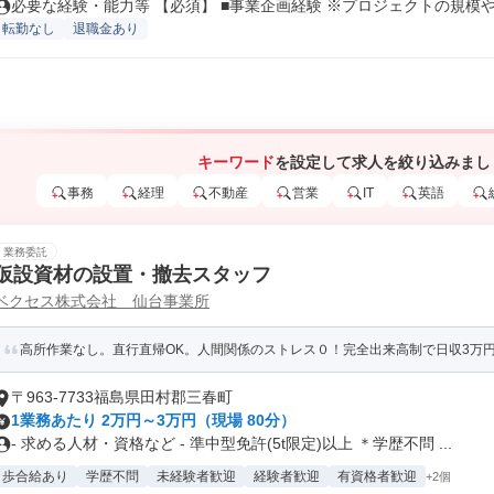
必要な経験・能力等 【必須】 ■事業企画経験 ※プロジェクトの規模や経
転勤なし
退職金あり
キーワード
を設定して求人を絞り込みまし
事務
経理
不動産
営業
IT
英語
業務委託
仮設資材の設置・撤去スタッフ
ベクセス株式会社 仙台事業所
高所作業なし。直行直帰OK。人間関係のストレス０！完全出来高制で日収3万円・月
〒963-7733福島県田村郡三春町
1業務あたり 2万円～3万円（現場 80分）
- 求める人材・資格など - 準中型免許(5t限定)以上 ＊学歴不問 ...
歩合給あり
学歴不問
未経験者歓迎
経験者歓迎
有資格者歓迎
+2個