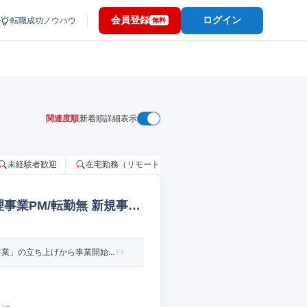
会員登録
ログイン
転職成功ノウハウ
無料
関連度順
新着順
詳細表示
未経験者歓迎
在宅勤務（リモートワーク）OK
家賃補助・住宅手当
事業PM/転勤無 新規事業
」の立ち上げから事業開始...