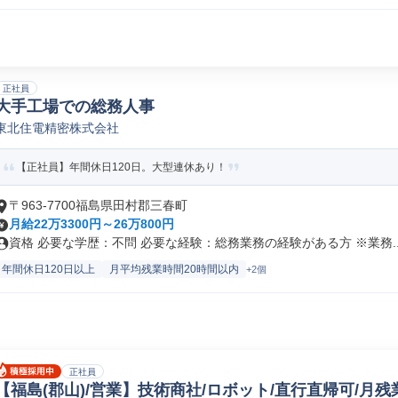
正社員
大手工場での総務人事
東北住電精密株式会社
【正社員】年間休日120日。大型連休あり！
〒963-7700福島県田村郡三春町
月給22万3300円～26万800円
資格 必要な学歴：不問 必要な経験：総務業務の経験がある方 ※業務..
年間休日120日以上
月平均残業時間20時間以内
+2個
正社員
【福島(郡山)/営業】技術商社/ロボット/直行直帰可/月残業