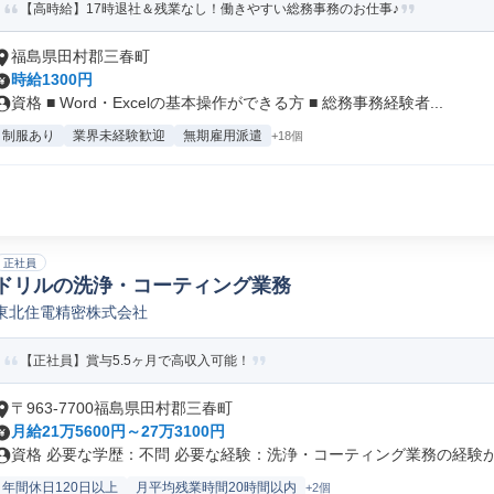
【高時給】17時退社＆残業なし！働きやすい総務事務のお仕事♪
福島県田村郡三春町
時給1300円
資格 ■ Word・Excelの基本操作ができる方 ■ 総務事務経験者...
制服あり
業界未経験歓迎
無期雇用派遣
+18個
正社員
ドリルの洗浄・コーティング業務
東北住電精密株式会社
【正社員】賞与5.5ヶ月で高収入可能！
〒963-7700福島県田村郡三春町
月給21万5600円～27万3100円
資格 必要な学歴：不問 必要な経験：洗浄・コーティング業務の経験があ
年間休日120日以上
月平均残業時間20時間以内
+2個