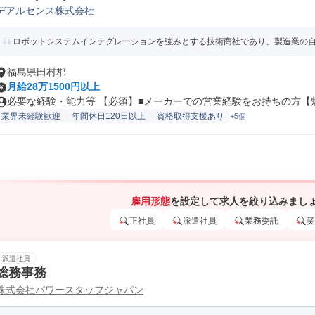
デアルセンス株式会社
気/電子製品法人営業
ロボットシステムインテグレーションを強みとする技術商社であり、製造業の自動
福島県田村郡
月給28万1500円以上
必要な経験・能力等 【必須】■メーカーでの営業経験をお持ちの方【魅力
業界未経験歓迎
年間休日120日以上
資格取得支援あり
+5個
雇用形態
を設定して求人を絞り込みまし
正社員
派遣社員
業務委託
契
派遣社員
総務事務
株式会社パワースタッフジャパン