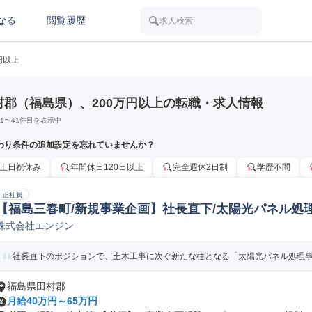
なる
閲覧履歴
求人検索
円以上
村郡（福島県）、200万円以上の転職・求人情報
1
〜
41
件目を表示中
わり条件の追加設定を忘れていませんか？
土日祝休み
年間休日120日以上
完全週休2日制
学歴不問
正社員
【福島三春町/新規事業企画】社長直下/太陽光パネル処理
株式会社エンジン
企画/開発
社長直下のポジションで、土木工事に次ぐ新たな柱となる「太陽光パネル処理事業
福島県田村郡
月給40万円～65万円