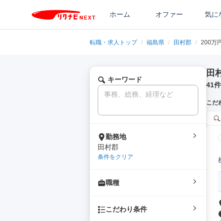
ホーム
オファー
気に
転職・求人トップ
/
福島県
/
田村郡
/
200万
田
キーワード
41
件
こだ
勤務地
田村郡
条件をクリア
職種
こだわり条件