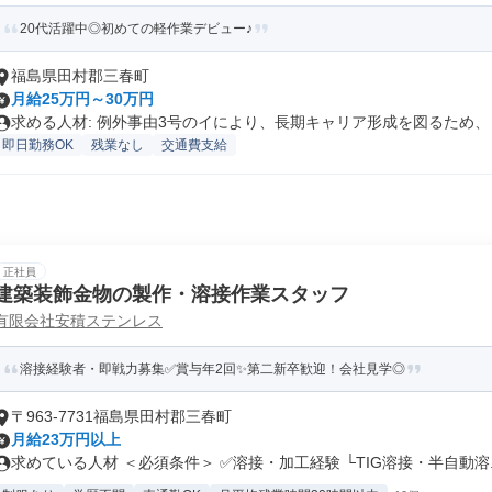
20代活躍中◎初めての軽作業デビュー♪
福島県田村郡三春町
月給25万円～30万円
求める人材: 例外事由3号のイにより、長期キャリア形成を図るため、 .
即日勤務OK
残業なし
交通費支給
正社員
建築装飾金物の製作・溶接作業スタッフ
有限会社安積ステンレス
溶接経験者・即戦力募集✅賞与年2回✨第二新卒歓迎！会社見学◎
〒963-7731福島県田村郡三春町
月給23万円以上
求めている人材 ＜必須条件＞ ✅溶接・加工経験 └TIG溶接・半自動溶..