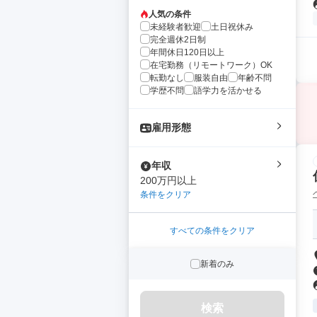
人気の条件
未経験者歓迎
土日祝休み
完全週休2日制
年間休日120日以上
在宅勤務（リモートワーク）OK
転勤なし
服装自由
年齢不問
学歴不問
語学力を活かせる
雇用形態
年収
200万円以上
条件をクリア
すべての条件をクリア
新着のみ
検索