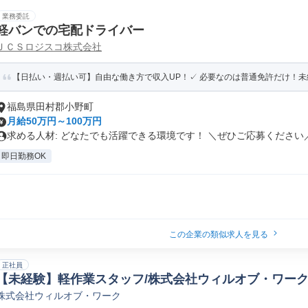
業務委託
軽バンでの宅配ドライバー
ＪＣＳロジスコ株式会社
【日払い・週払い可】自由な働き方で収入UP！✓ 必要なのは普通免許だけ！未経験
福島県田村郡小野町
月給50万円～100万円
求める人材: どなたでも活躍できる環境です！ ＼ぜひご応募ください／.
即日勤務OK
この企業の類似求人を見る
正社員
【未経験】軽作業スタッフ/株式会社ウィルオブ・ワーク
株式会社ウィルオブ・ワーク