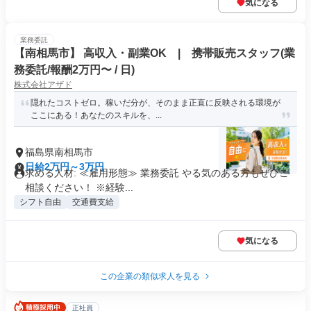
気になる
業務委託
【南相馬市】 高収入・副業OK | 携帯販売スタッフ(業
務委託/報酬2万円〜 / 日)
株式会社アザド
隠れたコストゼロ。稼いだ分が、そのまま正直に反映される環境が
ここにある！あなたのスキルを、...
福島県南相馬市
日給2万円～3万円
求める人材: ≪雇用形態≫ 業務委託 やる気のある方もぜひご
相談ください！ ※経験...
シフト自由
交通費支給
気になる
この企業の類似求人を見る
正社員