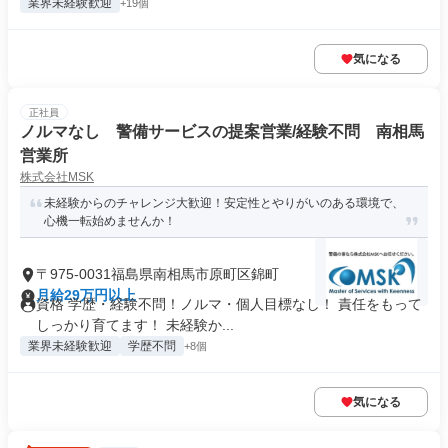
業界未経験歓迎
+19個
気になる
正社員
ノルマなし 警備サービスの提案営業/経験不問 南相馬
営業所
株式会社MSK
未経験からのチャレンジ大歓迎！安定性とやりがいのある環境で、
心機一転始めませんか！
〒975-0031福島県南相馬市原町区錦町
月給29万円以上
資格 学歴・経験不問！ノルマ・個人目標なし！ 責任をもって
しっかり育てます！ 未経験か...
業界未経験歓迎
学歴不問
+8個
気になる