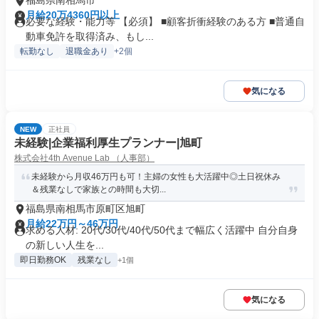
福島県南相馬市
月給20万4360円以上
必要な経験・能力等 【必須】 ■顧客折衝経験のある方 ■普通自
動車免許を取得済み、もし...
転勤なし
退職金あり
+2個
気になる
NEW
正社員
未経験|企業福利厚生プランナー|旭町
株式会社4th Avenue Lab （人事部）
未経験から月収46万円も可！主婦の女性も大活躍中◎土日祝休み
＆残業なしで家族との時間も大切...
福島県南相馬市原町区旭町
月給22万円～46万円
求める人材: 20代/30代/40代/50代まで幅広く活躍中 自分自身
の新しい人生を...
即日勤務OK
残業なし
+1個
気になる