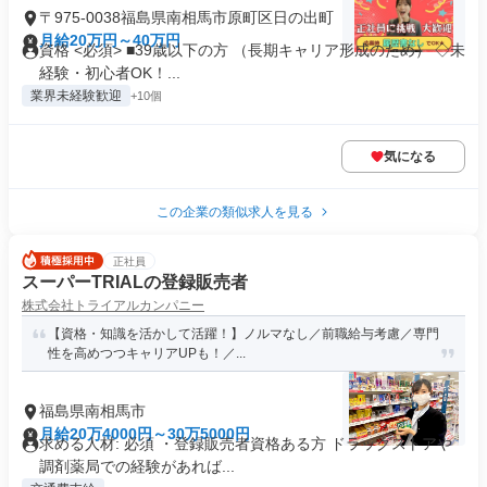
〒975-0038福島県南相馬市原町区日の出町
月給20万円～40万円
資格 <必須> ■39歳以下の方 （長期キャリア形成のため） ◇未
経験・初心者OK！...
業界未経験歓迎
+10個
気になる
この企業の類似求人を見る
正社員
スーパーTRIALの登録販売者
株式会社トライアルカンパニー
【資格・知識を活かして活躍！】ノルマなし／前職給与考慮／専⾨
性を⾼めつつキャリアUPも！／...
福島県南相馬市
月給20万4000円～30万5000円
求める人材: 必須 ・登録販売者資格ある方 ドラッグストアや
調剤薬局での経験があれば...