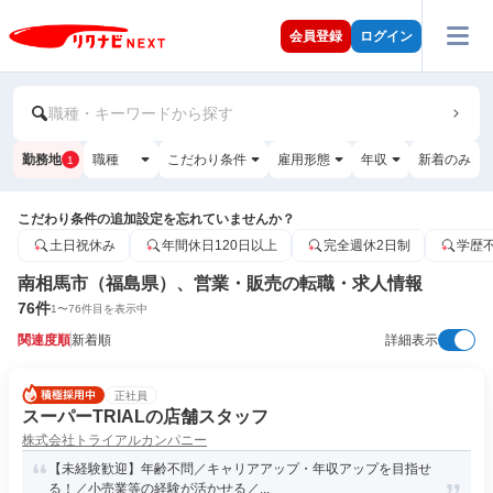
会員登録
ログイン
職種・キーワードから探す
勤務地
職種
こだわり条件
雇用形態
年収
新着のみ
1
こだわり条件の追加設定を忘れていませんか？
土日祝休み
年間休日120日以上
完全週休2日制
学歴
南相馬市（福島県）、営業・販売の転職・求人情報
76
件
1
〜
76
件目を表示中
関連度順
新着順
詳細表示
正社員
スーパーTRIALの店舗スタッフ
株式会社トライアルカンパニー
【未経験歓迎】年齢不問／キャリアアップ・年収アップを目指せ
る！／小売業等の経験が活かせる／...