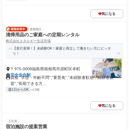
気になる
業務委託
清掃用品のご家庭への定期レンタル
株式会社エネルギー生活市場
【直行直帰！】未経験OK！家庭と両立して働きたい方にピッタ
リ！
〒975-0008福島県南相馬市原町区本町
完全歩合制
資格 "学歴・年齢不問","要普免","未経験者歓迎","経験者歓
迎","長期できる方...
週1日からOK
+13個
気になる
正社員
宿泊施設の提案営業