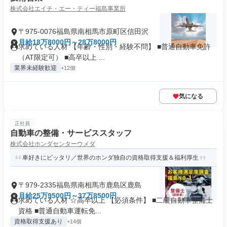
株式会社エイチ・エー・ティー福島事業所
〒975-0076福島県南相馬市原町区信田沢
月給18万8000円～28万8000円
求めている人材 【年齢・性別・経験不問】 ■普通自動車免許
（AT限定可） ■高卒以上 ...
業界未経験歓迎
+12個
気になる
正社員
自動車の整備・サービススタッフ
株式会社ホンダセンターウメダ
車好きにピッタリ／世界のホンダ独自の資格取得支援＆福利厚生
〒979-2335福島県南相馬市鹿島区鹿島
月給25万9500円～37万8500円
求めている人材 ☆高卒以上 【必須条件】 ■二級自動車整備士
資格 ■普通自動車運転免...
資格取得支援あり
+14個