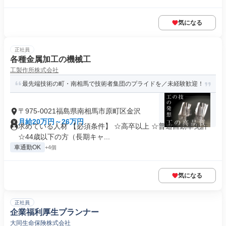
気になる
正社員
各種金属加工の機械工
工製作所株式会社
最先端技術の町・南相馬で技術者集団のプライドを／未経験歓迎！
〒975-0021福島県南相馬市原町区金沢
月給20万円～26万円
求めている人材 【必須条件】 ☆高卒以上 ☆普通自動車免許
☆44歳以下の方（長期キャ...
車通勤OK
+4個
気になる
正社員
企業福利厚生プランナー
大同生命保険株式会社