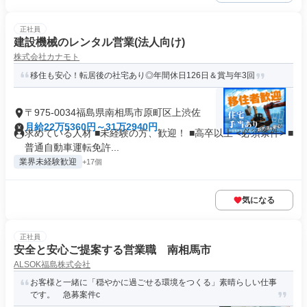
正社員
建設機械のレンタル営業(法人向け)
株式会社カナモト
移住も安心！転居後の社宅あり◎年間休日126日＆賞与年3回
〒975-0034福島県南相馬市原町区上渋佐
月給22万5360円～31万2940円
求めている人材 ■未経験の方、歓迎！ ■高卒以上 <必須条件> ■
普通自動車運転免許...
業界未経験歓迎
+17個
気になる
正社員
安全と安心ご提案する営業職 南相馬市
ALSOK福島株式会社
お客様と一緒に「穏やかに過ごせる環境をつくる」素晴らしい仕事
です。 急募案件c