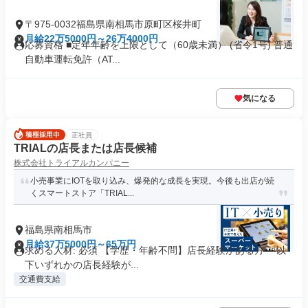
〒975-0032福島県南相馬市原町区桜井町
月給22万5000円～26万4000円
応募資格 ■定年年齢を上限として（60歳未満） (省令1号) 普通
自動車運転免許（AT...
気になる
正社員
TRIALの店長または店長候補
株式会社トライアルカンパニー
小売事業にIOTを取り込み、爆発的な成長を実現。今後も出店が続
くスマートストア「TRIAL...
福島県南相馬市
月給37万5000円～65万円
求める人材: 必須 【学歴・年齢不問】店長経験がある方 ～以
下いずれかの店長経験が...
交通費支給