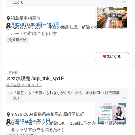
上がり！
福島県南相馬市
月給28万2000円～40万円
求める人材: 必須 ・生鮮の商品知識・経験がある方 ・仕入れ
ルートや市場に明るい方 ...
交通費支給
気になる
正社員
スマホ販売 /idp_thk_sp1F
株式会社マーキュリー
「得意」も「天職」も動きながら見つける。未経験OK！販売職募
集！
〒975-0004福島県南相馬市原町区旭町
月給23万円～30万円
資格 ・学歴不問／未経験OK ・35歳以下の方（長期勤続によ
るキャリア形成を図るため）...