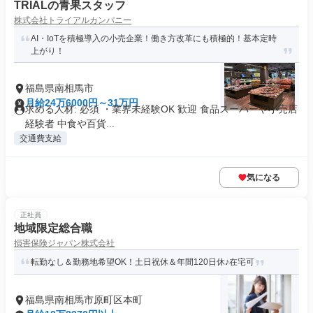
TRIALの青果スタッフ
株式会社トライアルカンパニー
AI・IoTを積極導入の小売企業！働き方改革にも積極的！基本定時
上がり！
福島県南相馬市
月給24万6000円～31万円
求める人材: 必須 ・業界未経験OK 歓迎 食品スーパーや小売店
経験者 中食や百貨...
交通費支給
気になる
正社員
地域限定総合職
損害保険ジャパン株式会社
転勤なし＆勤務地希望OK！土日祝休＆年間120日休♪在宅可
福島県南相馬市原町区本町