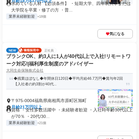
月給18万8370円以上
求めている人材 【必須条件】 ・短期大学、四年制大学または
大学院を卒業・修了の方 ・普...
業界未経験歓迎
+18個
気になる
NEW
正社員
ブランクOK、約3人に1人が40代以上で入社!リモートワ
ーク対応!|福利厚生制度のアドバイザー
大同生命保険株式会社
◆残業ほぼなし◆年間休日120日◆平均月給46.7万円◆賞与年2回
【入社者の約3割が40代...
〒975-0004福島県南相馬市原町区旭町
月給21万円以上
資格 ・女性多数活躍中 ・未経験者歓迎 ・入社時年齢30代以上
が70％ ・20代/30...
業界未経験歓迎
+21個