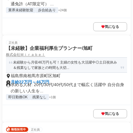
通免許（AT限定可） ...
業界未経験歓迎
歩合給あり
+24個
気になる
正社員
【未経験】企業福利厚生プランナー/旭町
株式会社Ｍｉｒａｂｅｌ
未経験から月収46万円も可！主婦の女性も大活躍中◎土日祝休み
＆残業なしで家族との時間も大切...
福島県南相馬市原町区旭町
月給22万円～46万円
求める人材: 20代/30代/40代/50代まで幅広く活躍中 自分自身
の新しい人生を...
即日勤務OK
残業なし
+1個
気になる
正社員