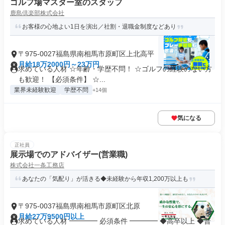
ゴルフ場マスター室のスタッフ
鹿島倶楽部株式会社
お客様の心地よい1日を演出／社割・退職金制度などあり
〒975-0027福島県南相馬市原町区上北高平
月給18万2000円～23万円
求めている人材 ☆年齢・学歴不問！ ☆ゴルフの経験のない方
も歓迎！ 【必須条件】 ☆...
業界未経験歓迎
学歴不問
+14個
気になる
正社員
展示場でのアドバイザー(営業職)
株式会社一条工務店
あなたの「気配り」が活きる◆未経験から年収1,200万以上も
〒975-0037福島県南相馬市原町区北原
月給27万9500円以上
求めている人材 ━━━━ 必須条件 ━━━━ ◆高卒以上 ◆普