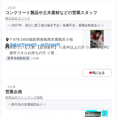
正社員
コンクリート製品や土木資材などの営業スタッフ
株式会社ダイイチ
2027年、浪江に新工場が誕生予定／各種手当・退職金制度あり
〒979-2453福島県南相馬市鹿島区小池
月給19万9368円～28万2450円
求めている人材 【必須条件】 ☆高卒以上の方 ☆基本的なPC
操作スキルお持ちの方 ☆普...
業界未経験歓迎
+10個
気になる
正社員
営業企画
有限会社ワインデング福島
取引先の定期巡回あり