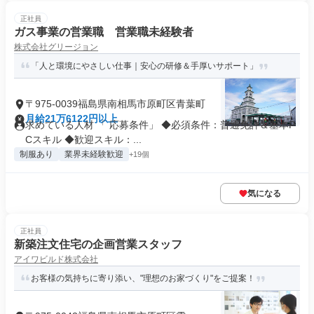
正社員
ガス事業の営業職 営業職未経験者
株式会社グリージョン
「人と環境にやさしい仕事｜安心の研修＆手厚いサポート」
〒975-0039福島県南相馬市原町区青葉町
月給21万6122円以上
求めている人材 「 応募条件」 ◆必須条件：普通免許＆基本P
Cスキル ◆歓迎スキル：...
制服あり
業界未経験歓迎
+19個
気になる
正社員
新築注文住宅の企画営業スタッフ
アイワビルド株式会社
お客様の気持ちに寄り添い、"理想のお家づくり"をご提案！