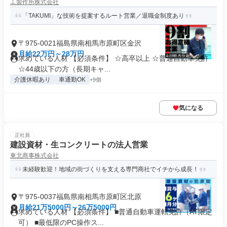
工製作所株式会社
「TAKUMI」な技術を提案するルート営業／退職金制度あり
〒975-0021福島県南相馬市原町区金沢
月給22万円～28万円
求めている人材 【必須条件】 ☆高卒以上 ☆普通自動車免許
☆44歳以下の方（長期キャ...
介護休暇あり
車通勤OK
+9個
気になる
正社員
建設資材・生コンクリートの法人営業
東北商事株式会社
未経験歓迎！地域の街づくりを支える専門商社でイチから成長！
〒975-0037福島県南相馬市原町区北原
月給21万5000円～26万5000円
求めている人材 【必須条件】 ■普通自動車運転免許（AT限定
可） ■最低限のPC操作ス...