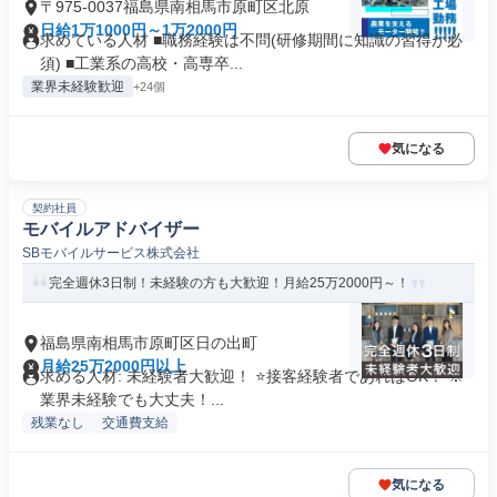
〒975-0037福島県南相馬市原町区北原
日給1万1000円～1万2000円
求めている人材 ■職務経験は不問(研修期間に知識の習得が必
須) ■工業系の高校・高専卒...
業界未経験歓迎
+24個
気になる
契約社員
モバイルアドバイザー
SBモバイルサービス株式会社
完全週休3日制！未経験の方も大歓迎！月給25万2000円～！
福島県南相馬市原町区日の出町
月給25万2000円以上
求める人材: 未経験者大歓迎！ ⭐接客経験者であればOK！ ※
業界未経験でも大丈夫！...
残業なし
交通費支給
気になる