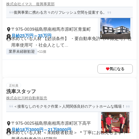
株式会社イマス 復興事業部
復興事業に携わる方々のリフレッシュ空間を提案する。
〒975-0039福島県南相馬市原町区青葉町
月給25万円～35万円
求めている人材 【必須条件】 ・要自動車免許（AT限定可）社
用車使用可 ・社会人として...
業界未経験歓迎
+11個
気になる
正社員
洗車スタッフ
株式会社川村自動車販売
＜接客なしのモクモク作業＞人間関係良好のアットホームな職場！
〒975-0025福島県南相馬市原町区下高平
月給18万3000円～21万8000円
求めている人材 ＜未経験者歓迎＞ ＊丁寧にお教えします！ ・