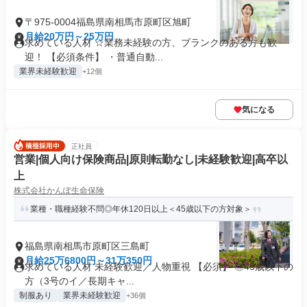
〒975-0004福島県南相馬市原町区旭町
月給20万円～25万円
求めている人材 ☆業務未経験の方、ブランクのある方も歓
迎！ 【必須条件】 ・普通自動...
業界未経験歓迎
+12個
気になる
正社員
営業|個人向け保険商品|原則転勤なし|未経験歓迎|高卒以
上
株式会社かんぽ生命保険
業種・職種経験不問◎年休120日以上＜45歳以下の方対象＞
福島県南相馬市原町区三島町
月給25万6800円～31万350円
求めている人材 未経験歓迎／人物重視 【必須】 ◎45歳以下の
方（3号のイ／長期キャ...
制服あり
業界未経験歓迎
+36個