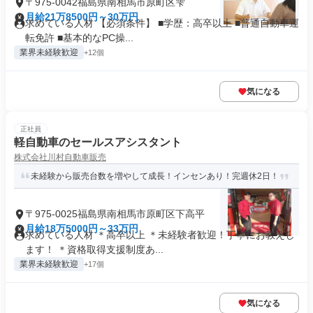
〒975-0042福島県南相馬市原町区雫
月給21万8500円～30万円
求めている人材 【必須条件】 ■学歴：高卒以上 ■普通自動車運
転免許 ■基本的なPC操...
業界未経験歓迎
+12個
気になる
正社員
軽自動車のセールスアシスタント
株式会社川村自動車販売
未経験から販売台数を増やして成長！インセンあり！完週休2日！
〒975-0025福島県南相馬市原町区下高平
月給18万5000円～33万円
求めている人材 ＊高卒以上 ＊未経験者歓迎！丁寧にお教えし
ます！ ＊資格取得支援制度あ...
業界未経験歓迎
+17個
気になる