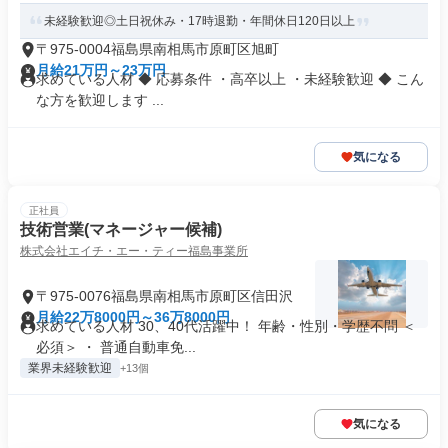
未経験歓迎◎土日祝休み・17時退勤・年間休日120日以上
〒975-0004福島県南相馬市原町区旭町
月給21万円～23万円
求めている人材 ◆ 応募条件 ・高卒以上 ・未経験歓迎 ◆ こん
な方を歓迎します ...
気になる
正社員
技術営業(マネージャー候補)
株式会社エイチ・エー・ティー福島事業所
〒975-0076福島県南相馬市原町区信田沢
月給22万8000円～36万8000円
求めている人材 30、40代活躍中！ 年齢・性別・学歴不問 ＜
必須＞ ・ 普通自動車免...
業界未経験歓迎
+13個
気になる