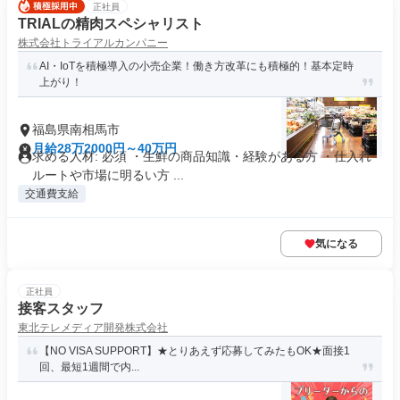
正社員
TRIALの精肉スペシャリスト
株式会社トライアルカンパニー
AI・IoTを積極導入の小売企業！働き方改革にも積極的！基本定時
上がり！
福島県南相馬市
月給28万2000円～40万円
求める人材: 必須 ・生鮮の商品知識・経験がある方 ・仕入れ
ルートや市場に明るい方 ...
交通費支給
気になる
正社員
接客スタッフ
東北テレメディア開発株式会社
【NO VISA SUPPORT】★とりあえず応募してみたもOK★面接1
回、最短1週間で内...