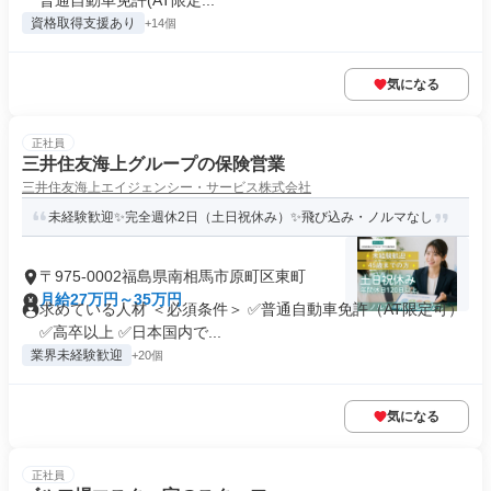
普通自動車免許(AT限定...
資格取得支援あり
+14個
気になる
正社員
三井住友海上グループの保険営業
三井住友海上エイジェンシー・サービス株式会社
未経験歓迎✨完全週休2日（土日祝休み）✨飛び込み・ノルマなし
〒975-0002福島県南相馬市原町区東町
月給27万円～35万円
求めている人材 ＜必須条件＞ ✅普通自動車免許（AT限定可）
✅高卒以上 ✅日本国内で...
業界未経験歓迎
+20個
気になる
正社員