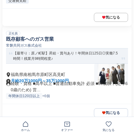
交通費支給
気になる
正社員
既存顧客へのガス営業
常磐共同ガス株式会社
【最寄り：原ノ町駅】昇給・賞与あり！年間休日125日◎実働7.5
時間！残業月9時間程度♪
福島県南相馬市原町区高見町
月給20万1000円～35万1000円
経験・資格 ■高卒以上 ■普通自動車免許 必須 ■59歳以下(定年6
0歳のため) 営...
年間休日120日以上
+6個
気になる
正社員
ホーム
オファー
気になる