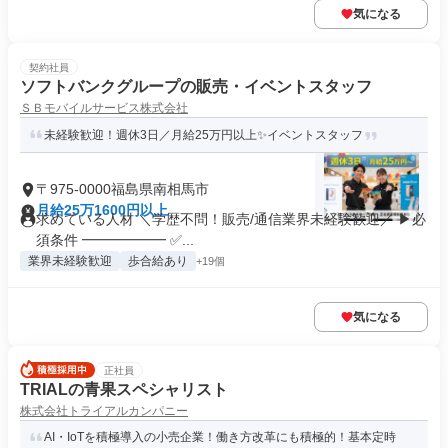
気になる
契約社員
ソフトバンクグループの販売・イベントスタッフ
ＳＢモバイルサービス株式会社
未経験歓迎！週休3日／月給25万円以上✨イベントスタッフ
〒975-0000福島県南相馬市
月給25万1600円以上
求めている人材 ＼学歴不問！販売/通信業界未経験歓迎／ ▶必
須条件 ━━━━━━ ✅...
業界未経験歓迎
歩合給あり
+19個
気になる
正社員
TRIALの青果スペシャリスト
株式会社トライアルカンパニー
AI・IoTを積極導入の小売企業！働き方改革にも積極的！基本定時