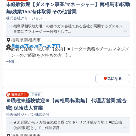
未経験歓迎【ダスキン事業/マネージャー】南相馬市/転勤
無/残業15h/有休取得 その他営業
株式会社グリージョン
福島県相双地方唯一の都市ガス会社である当社が展開するダスキン
事業にてマネージャー候補として...
福島県南相馬市
月給26万6000円～30万円
必要な経験・能力等 【必須】■リーダー業務やチームマネジメ
ントのご経験をお持ちの方 【...
+4個
気になる
正社員
※職種未経験歓迎※【南相馬/転勤無】 代理店営業(総合
職) 保険法人営業
損害保険ジャパン株式会社
★未経験からメガ損保の総合職にてキャリア形成が可能！ ■総合職
(地域限定)として、代理店営...