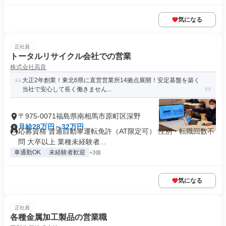
気になる
正社員
トータルリサイクル会社での営業
株式会社高良
大正2年創業！東北6県に直営営業所14拠点展開！安定基盤を築く
当社で安心して長く働きません...
〒975-0071福島県南相馬市原町区深野
月給28万円～32万円
応募資格 普通自動車運転免許（AT限定可） 性別・転職回数不
問 大卒以上 業種未経験者...
車通勤OK
未経験者歓迎
+3個
気になる
正社員
各種金属加工製品の営業職