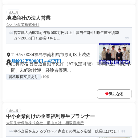
正社員
地域商社の法人営業
シオヤ産業株式会社
営業職の約90%が年収500万円以上！賞与年3回！昨年度実績38
万〜280万円！頑張りをし...
〒975-0034福島県南相馬市原町区上渋佐
月給32万5000円～42万円
応募資格 要普通自動車免許（AT限定可能） 高卒以上、経験不
問、未経験歓迎、経験者優遇...
資格取得支援あり
+10個
気になる
正社員
中小企業向けの企業福利厚生プランナー
大同生命保険株式会社 郡山支社 相双営業所
中小企業を支えるプロへ／家庭との両立を応援！残業ほぼなし！