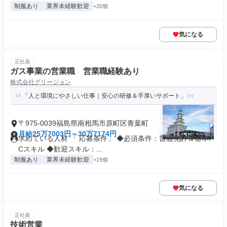
制服あり
業界未経験歓迎
+20個
気になる
正社員
ガス事業の営業職 営業職経験あり
株式会社グリージョン
「人と環境にやさしい仕事｜安心の研修＆手厚いサポート」
〒975-0039福島県南相馬市原町区青葉町
月給25万7003円～30万7174円
求めている人材 「 応募条件」 ◆必須条件：普通免許＆基本P
Cスキル ◆歓迎スキル：...
制服あり
業界未経験歓迎
+19個
気になる
正社員
技術営業