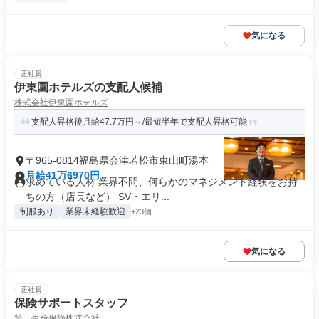
気になる
正社員
伊東園ホテルズの支配人候補
株式会社伊東園ホテルズ
支配人昇格後月給47.7万円～/最短半年で支配人昇格可能
〒965-0814福島県会津若松市東山町湯本
月給41万6970円
求めている人材 業界不問、何らかのマネジメント経験をお持
ちの方（店長など） SV・エリ...
制服あり
業界未経験歓迎
+23個
気になる
正社員
保険サポートスタッフ
第一生命保険株式会社