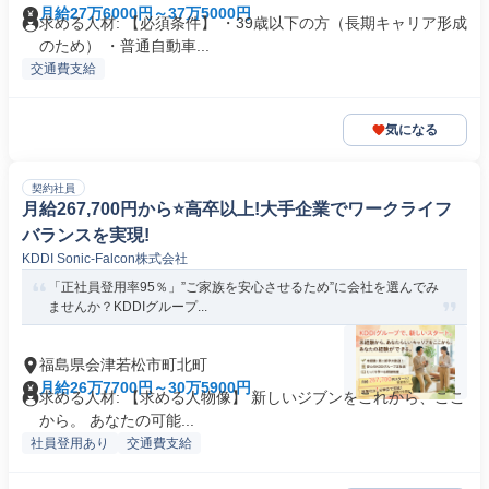
月給27万6000円～37万5000円
求める人材: 【必須条件】 ・39歳以下の方（長期キャリア形成
のため） ・普通自動車...
交通費支給
気になる
契約社員
月給267,700円から⭐️高卒以上!大手企業でワークライフ
バランスを実現!
KDDI Sonic-Falcon株式会社
「正社員登用率95％」”ご家族を安心させるため”に会社を選んでみ
ませんか？KDDIグループ...
福島県会津若松市町北町
月給26万7700円～30万5900円
求める人材: 【求める人物像】 新しいジブンをこれから、ここ
から。 あなたの可能...
社員登用あり
交通費支給