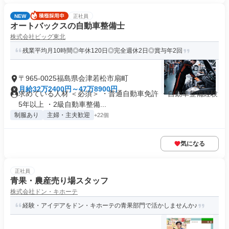
NEW
正社員
オートバックスの自動車整備士
株式会社ビッグ東北
残業平均月10時間◎年休120日◎完全週休2日◎賞与年2回
〒965-0025福島県会津若松市扇町
月給32万2400円～47万8900円
求めている人材 ＜必須＞ ・普通自動車免許 ・自動車整備経験
5年以上 ・2級自動車整備...
制服あり
主婦・主夫歓迎
+22個
気になる
正社員
青果・農産売り場スタッフ
株式会社ドン・キホーテ
経験・アイデアをドン・キホーテの青果部門で活かしませんか♪