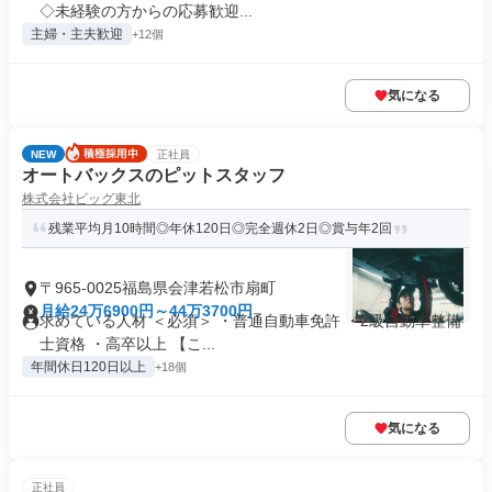
◇未経験の方からの応募歓迎...
主婦・主夫歓迎
+12個
気になる
NEW
正社員
オートバックスのピットスタッフ
株式会社ビッグ東北
残業平均月10時間◎年休120日◎完全週休2日◎賞与年2回
〒965-0025福島県会津若松市扇町
月給24万6900円～44万3700円
求めている人材 ＜必須＞ ・普通自動車免許 ・2級自動車整備
士資格 ・高卒以上 【こ...
年間休日120日以上
+18個
気になる
正社員