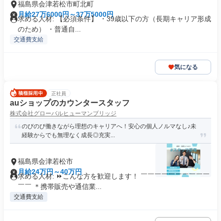
福島県会津若松市町北町
月給27万6000円～37万5000円
求める人材: 【必須条件】 ・39歳以下の方（長期キャリア形成
のため） ・普通自...
交通費支給
気になる
正社員
auショップのカウンタースタッフ
株式会社グローバルヒューマンブリッジ
のびのび働きながら理想のキャリアへ！安心の個人ノルマなし♪未
経験からでも無理なく成長◎充実...
福島県会津若松市
月給24万円～40万円
求める人材: ⏩こんな方を歓迎します！ ￣￣￣￣￣￣￣￣￣￣
￣￣ ＊携帯販売や通信業...
交通費支給