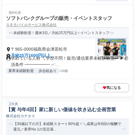
契約社員
ソフトバンクグループの販売・イベントスタッフ
ＳＢモバイルサービス株式会社
未経験歓迎！週休3日／月給25万円以上✨イベントスタッフ
〒965-0000福島県会津若松市
月給25万1600円以上
求めている人材 ＼学歴不問！販売/通信業界未経験歓迎／ ▶必
須条件 ━━━━━━ ✅...
業界未経験歓迎
歩合給あり
+19個
気になる
正社員
【賞 与年4回】家に新しい価値を吹き込む企画営業
株式会社カチタス
【39歳以下の方】未経験スタート90%超！＼成果は年8回の報酬で
還元／業界No.1の安定基...