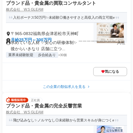
ブランド品・貴金属の買取コンサルタント
株式会社 W.S GLEAM
入社ボーナス50万円✨未経験◎働きやすさと高収入の両立可能✊
〒965-0832福島県会津若松市天神町
月給25万円～300万円
求めている人材 ✨安心の研修体制✨ ￣￣￣￣￣￣￣￣￣ 入社
後からいきなり 店舗に立つ...
業界未経験歓迎
歩合給あり
+30個
気になる
この企業の類似求人を見る
正社員
ブランド品・貴金属の完全反響営業
株式会社 W.S GLEAM
飛び込みなし✨ノルマなし◎未経験から営業スキルが身につく✊