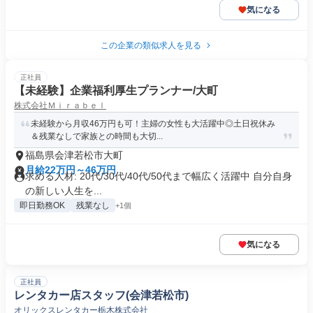
気になる
この企業の類似求人を見る
正社員
【未経験】企業福利厚生プランナー/大町
株式会社Ｍｉｒａｂｅｌ
未経験から月収46万円も可！主婦の女性も大活躍中◎土日祝休み
＆残業なしで家族との時間も大切...
福島県会津若松市大町
月給22万円～46万円
求める人材: 20代/30代/40代/50代まで幅広く活躍中 自分自身
の新しい人生を...
即日勤務OK
残業なし
+1個
気になる
正社員
レンタカー店スタッフ(会津若松市)
オリックスレンタカー栃木株式会社