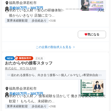
福島県会津若松市
月給30万円～300万円
求めている人材 ✨安心の研修体制✨ ￣￣￣￣￣￣￣￣￣ 入社
後からいきなり 店舗に立つ...
業界未経験歓迎
歩合給あり
+31個
気になる
この企業の類似求人を見る
NEW
正社員
おたからやの接客スタッフ
株式会社 W.S GLEAM
追われる接客から、向き合う接客へ✨個人ノルマなし♪希望休自由
福島県会津若松市
月給25万円～300万円
求めている人材 ／ 接客経験を活かして 働き方を変えたい方大
歓迎！ もちろん、未経験の...
業界未経験歓迎
歩合給あり
+29個