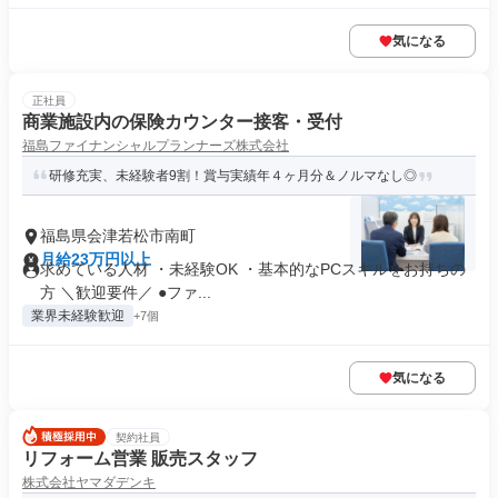
気になる
正社員
商業施設内の保険カウンター接客・受付
福島ファイナンシャルプランナーズ株式会社
研修充実、未経験者9割！賞与実績年４ヶ月分＆ノルマなし◎
福島県会津若松市南町
月給23万円以上
求めている人材 ・未経験OK ・基本的なPCスキルをお持ちの
方 ＼歓迎要件／ ●ファ...
業界未経験歓迎
+7個
気になる
契約社員
リフォーム営業 販売スタッフ
株式会社ヤマダデンキ