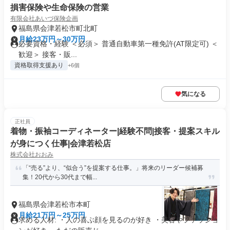
損害保険や生命保険の営業
有限会社あいづ保険企画
福島県会津若松市町北町
月給23万円～30万円
必要資格・経験 ＜必須＞ 普通自動車第一種免許(AT限定可) ＜
歓迎＞ 接客・販...
資格取得支援あり
+6個
気になる
正社員
着物・振袖コーディネーター|経験不問|接客・提案スキル
が身につく仕事|会津若松店
株式会社おおみ
「“売る”より、“似合う”を提案する仕事。」将来のリーダー候補募
集！20代から30代まで幅...
福島県会津若松市本町
月給21万円～25万円
求める人材: ・人の喜ぶ顔を見るのが好き ・美容やファッショ