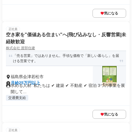
気になる
正社員
空き家を"価値ある住まい"へ|飛び込みなし・反響営業|未
経験歓迎
株式会社 渡部住建
「売る営業」ではありません。手頃な価格で「新しい暮らし」を届
ける営業です。
福島県会津若松市
月給25万円以上
求める人材: 私たちは ✔ 建築 ✔ 不動産 ✔ 宿泊 3つの事業を展
開して...
交通費支給
気になる
正社員