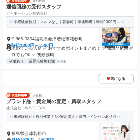
契約社員
通信回線の受付スタッフ
ビーモーション株式会社
未経験者歓迎｜ノルマなし｜花春町｜車通勤可｜時給1300円～
〒965-0804福島県会津若松市花春町
時給1300円～1500円
求めている人材 ✅ おすすめポイントまとめ！ ✨ 知識・経験ゼ
ロでもOK ✨ 初勤務時...
制服あり
業界未経験歓迎
+30個
気になる
正社員
ブランド品・貴金属の査定・買取スタッフ
株式会社 W.S GLEAM
未経験歓迎✨原則残業ナシ♪安定収入＋賞与・インセンあり◎
福島県会津若松市