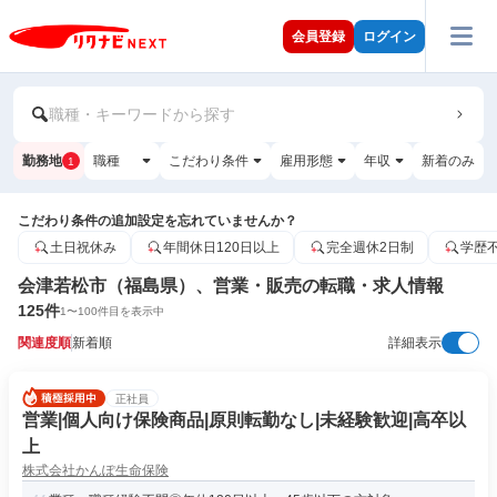
会員登録
ログイン
職種・キーワードから探す
勤務地
職種
こだわり条件
雇用形態
年収
新着のみ
1
こだわり条件の追加設定を忘れていませんか？
土日祝休み
年間休日120日以上
完全週休2日制
学歴
会津若松市（福島県）、営業・販売の転職・求人情報
125
件
1
〜
100
件目を表示中
関連度順
新着順
詳細表示
正社員
営業|個人向け保険商品|原則転勤なし|未経験歓迎|高卒以
上
株式会社かんぽ生命保険