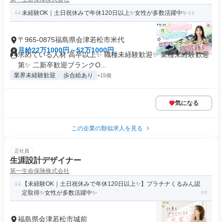
未経験OK｜土日祝休みで年休120日以上✨女性が多数活躍中✨
〒965-0875福島県会津若松市米代
月給22万1000円～52万1000円
求めている人材 高卒以上✨ 職種未経験歓迎✨ 業種未経験歓迎
第✨ 二新卒歓迎ブランクO...
業界未経験歓迎
歩合給あり
+15個
気になる
この企業の類似求人を見る
正社員
生涯設計デザイナー
第一生命保険株式会社
【未経験OK｜土日祝休みで年休120日以上✨】プラチナくるみん認
定取得✨女性が多数活躍中✨
福島県会津若松市城前