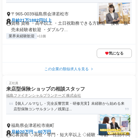
〒965-0039福島県会津若松市
月給21万1882円以上
資格 資格 ・高卒以上 ・土日祝勤務できる方歓迎 ・接客・販
売未経験者歓迎 ・ダブルワ...
業界未経験歓迎
+11個
気になる
この企業の類似求人を見る
正社員
来店型保険ショップの相談スタッフ
福島ファイナンシャルプランナーズ 株式会社
【個人ノルマなし・完全反響営業・研修充実】未経験から始める来
店型保険コンサルタント／残業ほ...
福島県会津若松市南町
月給20万円～40万円
応募資格 ◇高校・専門・短大卒以上 ◇経験・年齢・性別不問