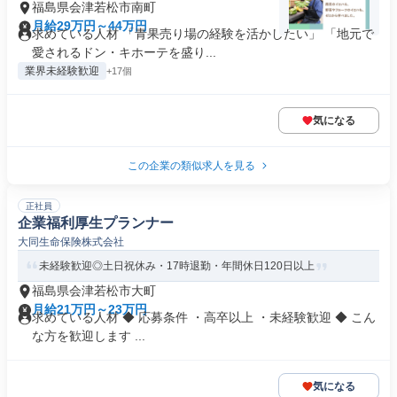
福島県会津若松市南町
月給29万円～44万円
求めている人材 「青果売り場の経験を活かしたい」 「地元で
愛されるドン・キホーテを盛り...
業界未経験歓迎
+17個
気になる
この企業の類似求人を見る
正社員
企業福利厚生プランナー
大同生命保険株式会社
未経験歓迎◎土日祝休み・17時退勤・年間休日120日以上
福島県会津若松市大町
月給21万円～23万円
求めている人材 ◆ 応募条件 ・高卒以上 ・未経験歓迎 ◆ こん
な方を歓迎します ...
気になる