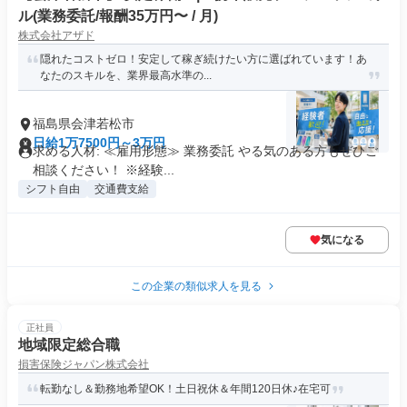
ル(業務委託/報酬35万円〜 / 月)
株式会社アザド
隠れたコストゼロ！安定して稼ぎ続けたい方に選ばれています！あ
なたのスキルを、業界最高水準の...
福島県会津若松市
日給1万7500円～3万円
求める人材: ≪雇用形態≫ 業務委託 やる気のある方もぜひご
相談ください！ ※経験...
シフト自由
交通費支給
気になる
この企業の類似求人を見る
正社員
地域限定総合職
損害保険ジャパン株式会社
転勤なし＆勤務地希望OK！土日祝休＆年間120日休♪在宅可