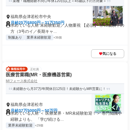
業種・職種経験不問◎年休120日以上＜45歳以下の方対象＞
福島県会津若松市中央
月給25万6800円～31万350円
求めている人材 未経験歓迎／人物重視 【必須】 ◎45歳以下の
方（3号のイ／長期キャ...
制服あり
業界未経験歓迎
+36個
気になる
正社員
医療営業職(MR・医療機器営業)
MIフォース株式会社
未経験から月37万/年間休日125日！未経験からMR営業に！
福島県会津若松市
月給37万5000円～50万円
求めている人材 ＜ 医療業界・MR未経験歓迎！＞ 専門知識や
経験よりも、 「学び続ける...
業界未経験歓迎
+29個