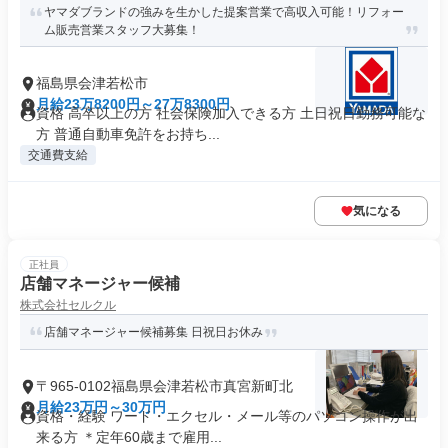
ヤマダブランドの強みを生かした提案営業で高収入可能！リフォー
ム販売営業スタッフ大募集！
福島県会津若松市
月給23万8200円～27万8300円
資格 高卒以上の方 社会保険加入できる方 土日祝日勤務可能な
方 普通自動車免許をお持ち...
交通費支給
気になる
正社員
店舗マネージャー候補
株式会社セルクル
店舗マネージャー候補募集 日祝日お休み
〒965-0102福島県会津若松市真宮新町北
月給23万円～30万円
資格・経験 ワード・エクセル・メール等のパソコン操作が出
来る方 ＊定年60歳まで雇用...