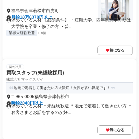
福島県会津若松市白虎町
月給18万8370円以上
求めている人材 【必須条件】 ・短期大学、四年制大学または
大学院を卒業・修了の方 ・普...
業界未経験歓迎
+18個
気になる
契約社員
買取スタッフ(未経験採用)
株式会社マックスガイ
地元で定着して働きたい方大歓迎！女性が多い職場です！
〒965-0005福島県会津若松市
時給2040円以上
求めている人材 ＊未経験歓迎 ＊地元で定着して働きたい方 ＊
お客さまとお話をするのが好...
気になる