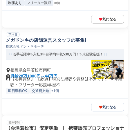
制服あり
フリーター歓迎
+8個
気になる
正社員
メガドンキの店舗運営スタッフの募集!
株式会社ドン・キホーテ
若手活躍中✨入社3年目平均年収530万円！✨未経験応援！
福島県会津若松市南町
月給28万1000円～44万円
【応募資格】 【必須】特別な経験や資格は不要です。 ★未経
験・フリーター応援/学歴不...
即日勤務OK
交通費支給
+1個
気になる
業務委託
【会津若松市】 安定稼働 | 携帯販売プロフェッショナ