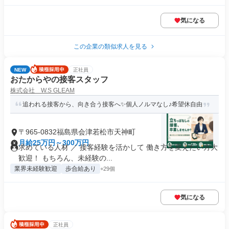
気になる
この企業の類似求人を見る
NEW
正社員
おたからやの接客スタッフ
株式会社 W.S GLEAM
追われる接客から、向き合う接客へ✨個人ノルマなし♪希望休自由
〒965-0832福島県会津若松市天神町
月給25万円～300万円
求めている人材 ／ 接客経験を活かして 働き方を変えたい方大
歓迎！ もちろん、未経験の...
業界未経験歓迎
歩合給あり
+29個
気になる
正社員