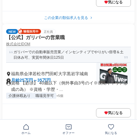
気になる
この企業の類似求人を見る
NEW
正社員
【公式】ガリバーの営業職
株式会社IDOM
ガリバーでの自動車販売営業／インセンティブでやりがい倍増＆土
日休み可、実質年間休日125日
福島県会津若松市門田町大字黒岩字城南
月給25万円～35万円
資格 【必須】 40歳以下（例外事由3号のイ※長期キャリア形
成の為） ※資格・学歴・...
介護休暇あり
職場見学可
+5個
気になる
正社員
ホーム
オファー
気になる
展示場でのアドバイザー(営業職)