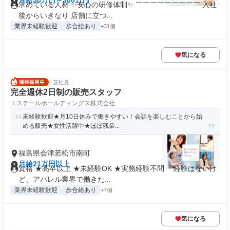
月給30万円～300万円
求めている人材 ✨安心の研修体制✨ ￣￣￣￣￣￣￣￣￣ 入社
後からいきなり 店舗に立つ...
業界未経験歓迎
歩合給あり
+31個
気になる
正社員
完全週休2日制の販売スタッフ
エステールホールディングス株式会社
未経験歓迎★月10日休みで働きやすい！会話を楽しむことから始
める販売★女性活躍中★ほぼ残業...
福島県会津若松市南町
月給21万円以上
資格 ★高卒以上 ★未経験OK ★実務経験不問 「経験はないけ
ど、アパレル業界で働きた...
業界未経験歓迎
歩合給あり
+7個
気になる