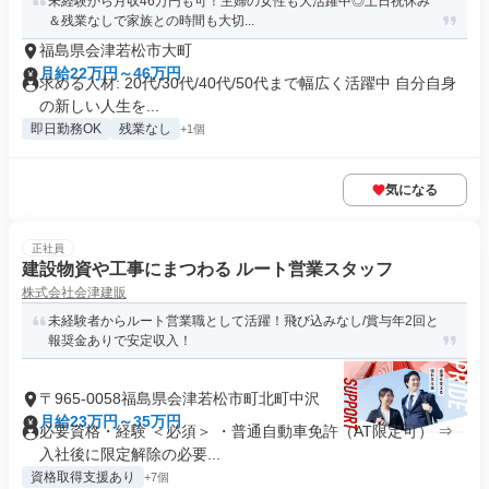
未経験から月収46万円も可！主婦の女性も大活躍中◎土日祝休み
＆残業なしで家族との時間も大切...
福島県会津若松市大町
月給22万円～46万円
求める人材: 20代/30代/40代/50代まで幅広く活躍中 自分自身
の新しい人生を...
即日勤務OK
残業なし
+1個
気になる
正社員
建設物資や工事にまつわる ルート営業スタッフ
株式会社会津建販
未経験者からルート営業職として活躍！飛び込みなし/賞与年2回と
報奨金ありで安定収入！
〒965-0058福島県会津若松市町北町中沢
月給23万円～35万円
必要資格・経験 ＜必須＞ ・普通自動車免許（AT限定可） ⇒
入社後に限定解除の必要...
資格取得支援あり
+7個