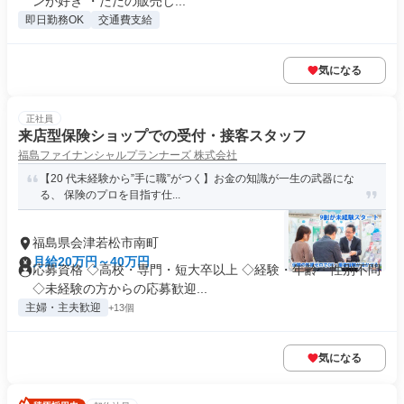
ンが好き ・ただの販売じ...
即日勤務OK
交通費支給
気になる
正社員
来店型保険ショップでの受付・接客スタッフ
福島ファイナンシャルプランナーズ 株式会社
【20 代未経験から”⼿に職”がつく】お⾦の知識が⼀⽣の武器にな
る、 保険のプロを⽬指す仕...
福島県会津若松市南町
月給20万円～40万円
応募資格 ◇高校・専門・短大卒以上 ◇経験・年齢・性別不問
◇未経験の方からの応募歓迎...
主婦・主夫歓迎
+13個
気になる