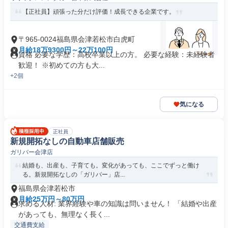
【正社員】頑張った分だけ評価！成長できる企業です。
〒965-0024福島県会津若松市白虎町
月給18万9300円～22万100円
資格 必要な学歴：高校卒業以上の方。 必要な経験：未経験者
歓迎！ ※初めての方も大...
+2個
気になる
正社員
新規開拓なしの自動車店舗販売
ガリバー会津店
結婚も、出産も、子育ても。変化があっても、ここでずっと働け
る。新規開拓なしの「ガリバー」店...
福島県会津若松市
月給25万円～80万円
求める人材: 業界経験や車の知識は問いません！ 「結婚や出産
があっても、無理なく長く...
交通費支給