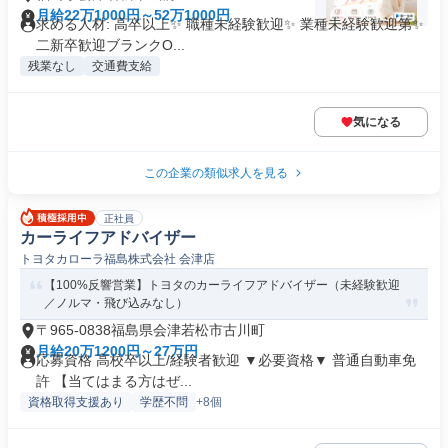
月給22万1000円～52万1000円
求める人材: 高卒以上✨ 職種未経験歓迎✨ 業種未経験歓迎第✨
二新卒歓迎ブランクO...
残業なし
交通費支給
気になる
この企業の類似求人を見る
正社員
カーライフアドバイザー
トヨタカローラ福島株式会社 会津店
【100%反響営業】トヨタのカーライフアドバイザー（未経験歓迎
／ノルマ・飛び込みなし）
〒965-0838福島県会津若松市古川町
月給20万1200円～27万円
応募資格 高校卒以上/経験者歓迎 ▼必要資格▼ 普通自動車免
許 【当てはまる方はぜ...
資格取得支援あり
学歴不問
+8個