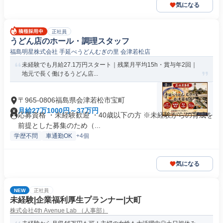
気になる
正社員
うどん店のホール・調理スタッフ
福島明星株式会社 手延べうどんむぎの里 会津若松店
未経験でも月給27.1万円スタート｜残業月平均15h・賞与年2回｜
地元で長く働けるうどん店...
〒965-0806福島県会津若松市宝町
月給27万1000円～37万円
応募資格 ・未経験歓迎 ・40歳以下の方 ※未経験からの育成を
前提とした募集のため（...
学歴不問
車通勤OK
+4個
気になる
NEW
正社員
未経験|企業福利厚生プランナー|大町
株式会社4th Avenue Lab （人事部）