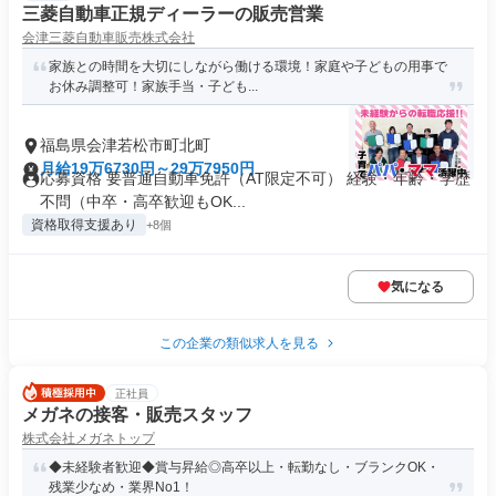
三菱自動車正規ディーラーの販売営業
会津三菱自動車販売株式会社
家族との時間を大切にしながら働ける環境！家庭や子どもの用事で
お休み調整可！家族手当・子ども...
福島県会津若松市町北町
月給19万6730円～29万7950円
応募資格 要普通自動車免許（AT限定不可） 経験・年齢・学歴
不問（中卒・高卒歓迎もOK...
資格取得支援あり
+8個
気になる
この企業の類似求人を見る
正社員
メガネの接客・販売スタッフ
株式会社メガネトップ
◆未経験者歓迎◆賞与昇給◎高卒以上・転勤なし・ブランクOK・
残業少なめ・業界No1！