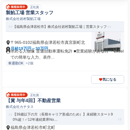
正社員
製餡工場 営業スタッフ
株式会社岩村製餡工場
【福島県会津若松市】株式会社岩村製餡工場｜営業スタッフ
〒965-0102福島県会津若松市真宮新町北
月給19万円～30万円
求める人物像 普通自動車運転免許 ■営業経験がある方 ・Excel
での簡単な入力、表作...
車通勤OK
+2個
気になる
正社員
【賞 与年4回】不動産営業
株式会社カチタス
【39歳以下の方（長期キャリア形成のため）】未経験スタート9
0%超！✅12年連続業界No....
福島県会津若松市町北町