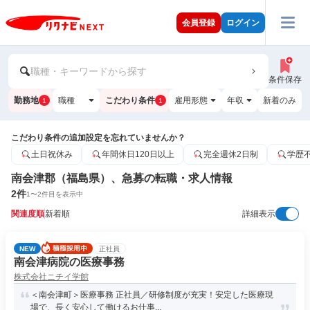
会員登録
ログイン
職種・キーワードから探す
条件保存
勤務地
職種
こだわり条件
雇用形態
年収
新着のみ
1
1
こだわり条件の追加設定を忘れていませんか？
土日祝休み
年間休日120日以上
完全週休2日制
学歴
南会津郡（福島県）、急募の転職・求人情報
2
件
1
〜
2
件目を表示中
関連度順
新着順
詳細表示
NEW
正社員
南会津病院の医療事務
株式会社ニチイ学館
＜南会津町＞医療事務 正社員／研修制度が充実！安定した医療現
場で、長く安心して働けるお仕事...