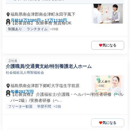
福島県南会津郡南会津町永田字風下
月給16万3280円～17万1130円
【必要資格】 医療事務 無資格OK
制服あり
ランチタイム
+29個
気になる
正社員
介護職員/交通費支給/特別養護老人ホーム
社会福祉法人明智福祉会
福島県南会津郡下郷町大字塩生字前原
年俸292万円
【応募資格】 介護福祉士/介護職・ヘルパー/初任者研修（ヘル
パー2級）/実務者研修（ヘ...
フリーター歓迎
学歴不問
+2個
気になる