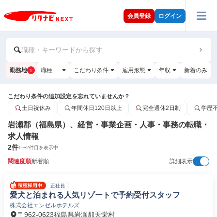
会員登録
ログイン
職種・キーワードから探す
勤務地
職種
こだわり条件
雇用形態
年収
新着のみ
1
こだわり条件の追加設定を忘れていませんか？
土日祝休み
年間休日120日以上
完全週休2日制
学歴
岩瀬郡（福島県）、経営・事業企画・人事・事務の転職・
求人情報
2
件
1
〜
2
件目を表示中
関連度順
新着順
詳細表示
正社員
愛犬と泊まれる人気リゾートで予約受付スタッフ
株式会社エンゼルホテルズ
〒962-0623福島県岩瀬郡天栄村