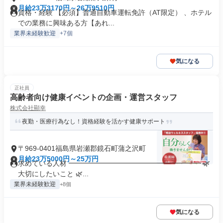
月給23万3170円～26万9510円
資格・経験 【必須】普通自動車運転免許（AT限定） 、ホテル
での業務に興味ある方【あれ...
業界未経験歓迎
+7個
気になる
正社員
高齢者向け健康イベントの企画・運営スタッフ
株式会社顯幸
夜勤・医療行為なし！資格経験を活かす健康サポート
〒969-0401福島県岩瀬郡鏡石町蒲之沢町
月給23万5000円～25万円
求めている人材 ━━━━━━━━━━━━━━━━━━━ 🌿
大切にしたいこと 🌿...
業界未経験歓迎
+8個
気になる