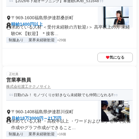
【2026年下期オープニング】車通勤OK/to_531648
〒969-1600福島県伊達郡桑折町
時給1400円以上
求めている人材 ＜受付未経験の方歓迎♪＞ 高卒以上の方 未経
験OK 【歓迎】 ＊接客...
制服あり
業界未経験歓迎
+29個
気になる
正社員
営業事務員
株式会社渡工テクノサイト
日勤のみ！ モノづくりが好きなら未経験でも仲間になれる!!
〒960-1408福島県伊達郡川俣町
月給18万3000円～21万円
求めている人材 ・高校卒以上 ・ワードおよびエクセルで文書
作成やグラフ作成ができること...
制服あり
業界未経験歓迎
+16個