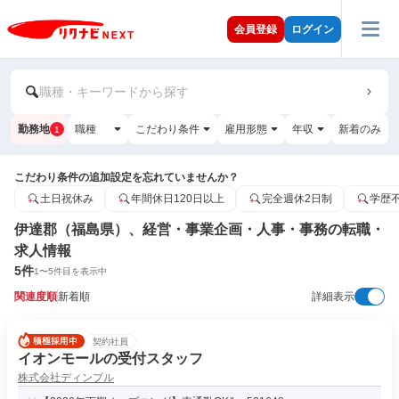
会員登録
ログイン
職種・キーワードから探す
勤務地
職種
こだわり条件
雇用形態
年収
新着のみ
1
こだわり条件の追加設定を忘れていませんか？
土日祝休み
年間休日120日以上
完全週休2日制
学歴
伊達郡（福島県）、経営・事業企画・人事・事務の転職・
求人情報
5
件
1
〜
5
件目を表示中
関連度順
新着順
詳細表示
契約社員
イオンモールの受付スタッフ
株式会社ディンプル