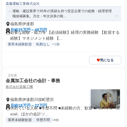
斎藤運輸工業株式会社
運輸・建設業界で45年の実績を持つ安定企業での総務・経理管理
職候補募集。月次・年次決算の取...
福島県伊達郡
月給35万円～48万円
必要な経験・能力等 【必須経験】経理の実務経験 【歓迎する
経験】マネジメント経験 【...
業界未経験歓迎
転勤なし
+1個
気になる
正社員
金属加工会社の会計・事務
株式会社斎藤工機
福島県伊達郡川俣町壁沢
月給18万円～22万円
求めている人材 ■学歴不問 ■未経験の方、歓迎 ■PCスキル（E
xcel、ほかの会計ソ...
業界未経験歓迎
学歴不問
+8個