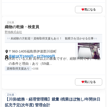
気になる
正社員
織物の乾燥・検査員
野地株式会社
未経験の方歓迎！資格取得支援もあり！ 観察力を活かせる仕事
〒960-1405福島県伊達郡川俣町
月給18万1000円～22万6000円
求めている人材 高卒以上の募集ですが、経験不問です。 年齢
の条件と理由：あり（59歳...
資格取得支援あり
+10個
気になる
正社員
【川俣/総務・経理管理職】裁量 /残業ほぼ無し/年間休日
拡充予定(次年度) 管理会計