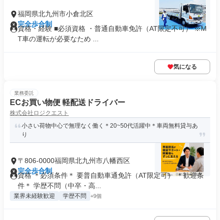
福岡県北九州市小倉北区
完全歩合制
資格・経験 ■必須資格 ・普通自動車免許（AT限定不可） ※M
T車の運転が必要なため ...
気になる
業務委託
ECお買い物便 軽配送ドライバー
株式会社ロジクエスト
小さい荷物中心で無理なく働く＊20~50代活躍中＊車両無料貸与あ
り
〒806-0000福岡県北九州市八幡西区
完全歩合制
資格 ＊必須条件＊ 要普自動車通免許（AT限定可） ＊歓迎条
件＊ 学歴不問（中卒・高...
業界未経験歓迎
学歴不問
+9個