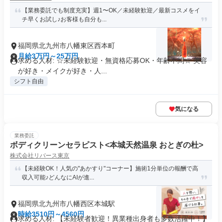
【業務委託でも制度充実】週1〜OK／未経験歓迎／最新コスメをイ
チ早くお試し♪お客様も自分も...
福岡県北九州市八幡東区西本町
月給3万円～25万円
求める人材: ☆未経験歓迎・無資格応募OK・年齢不問☆ 美容
が好き・メイクが好き・人...
シフト自由
気になる
業務委託
ボディクリーンセラピスト<本城天然温泉 おとぎの杜>
株式会社リバース東京
【未経験OK！人気の"あかすり"コーナー】施術1分単位の報酬で高
収入可能♪どんなにAIが進...
福岡県北九州市八幡西区本城駅
時給3510円～4560円
求める人材: 【未経験者歓迎！異業種出身者も多数活躍中！】