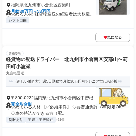
福岡県北九州市小倉北区西港町
月給30万円～53万円
求める人材: 軽貨物運送の経験者は大歓迎。
シフト自由
気になる
業務委託
軽貨物の配送ドライバー 北九州市小倉南区安部山〜苅
田町小波瀬
丸喜軽運送
〈新しい働き方〉週5日勤務で月収30万円可✨シニア世代も応援
〒800-0222福岡県北九州市小倉南区中曽根
完全歩合制
求めている人材 【✅必須条件】 ◇要普通免許（AT限定OK）
◇車の持込ができる方（配...
制服あり
主婦・主夫歓迎
+11個