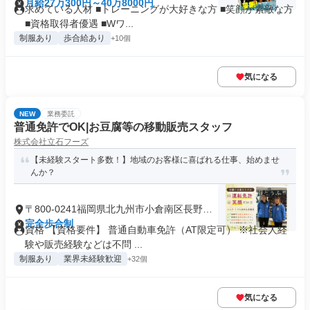
月給27万300円～40万8000円
求めている人材 ■トレーニングが大好きな方 ■笑顔が素敵な方
■資格取得者優遇 ■Wワ...
制服あり
歩合給あり
+10個
気になる
NEW
業務委託
普通免許でOK|お豆腐等の移動販売スタッフ
株式会社立石フーズ
【未経験スタート多数！】地域のお客様に喜ばれる仕事、始めませ
んか？
〒800-0241福岡県北九州市小倉南区長野本
町
完全歩合制
資格 【資格要件】 普通自動車免許（AT限定可） ※社会人経
験や販売経験などは不問 ...
制服あり
業界未経験歓迎
+32個
気になる