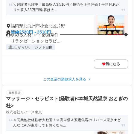
＼経験者活躍中！最高収入3,510円／技術を正当評価！平均月あた
りの収入33万円!集客は大...
福岡県北九州市小倉北区片野
時給2520円～3510円
求める人材: ✅：必須条件 ━━━━━━━━━━━━━━━ ◆
リラクゼーションセラピ...
週1日からOK
シフト自由
気になる
この企業の類似求人を見る
業務委託
マッサージ・セラピスト(経験者)<本城天然温泉 おとぎの
杜>
株式会社リバース東京
≪同業他社経験者大歓迎！≫高単価＆安定集客のリバース東京★ど
んなにAIが進歩しても無くなら...