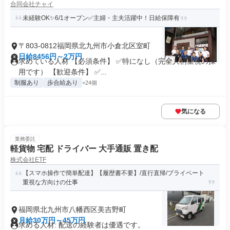
合同会社チャイ
未経験OK✨6/1オープン✅主婦・主夫活躍中！日給保障有
〒803-0812福岡県北九州市小倉北区室町
日給8456円～2万円
求めている人材 【必須条件】 ✅特になし（完全人柄重視の採
用です） 【歓迎条件】 ✅...
制服あり
歩合給あり
+24個
気になる
業務委託
軽貨物 宅配 ドライバー 大手通販 置き配
株式会社ETF
【スマホ操作で簡単配達】【履歴書不要】/直行直帰/プライベート
重視な方向けの仕事
福岡県北九州市八幡西区美吉野町
月給30万円～45万円
求める人材: 配送の経験者は優遇です。