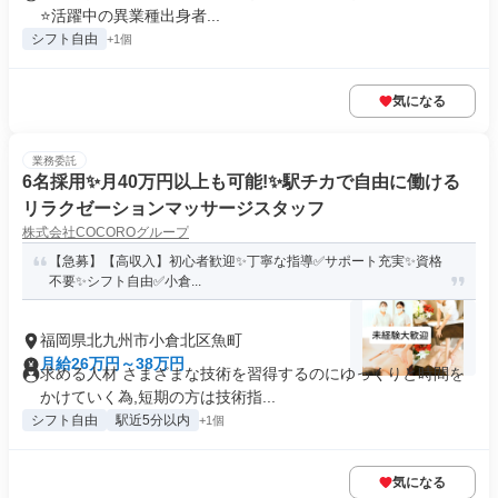
⭐️活躍中の異業種出身者...
シフト自由
+1個
気になる
業務委託
6名採用✨️月40万円以上も可能!✨️駅チカで自由に働ける
リラクゼーションマッサージスタッフ
株式会社COCOROグループ
【急募】【高収入】初心者歓迎✨️丁寧な指導✅サポート充実✨️資格
不要✨️シフト自由✅️小倉...
福岡県北九州市小倉北区魚町
月給26万円～38万円
求める人材 さまざまな技術を習得するのにゆっくりと時間を
かけていく為,短期の方は技術指...
シフト自由
駅近5分以内
+1個
気になる