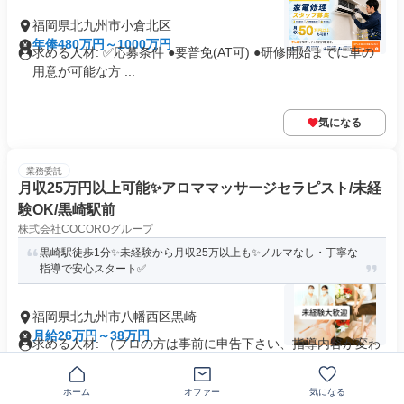
福岡県北九州市小倉北区
年俸480万円～1000万円
求める人材: ✅️応募条件 ●要普免(AT可) ●研修開始までに車の
用意が可能な方 ...
気になる
業務委託
月収25万円以上可能✨️アロママッサージセラピスト/未経
験OK/黒崎駅前
株式会社COCOROグループ
黒崎駅徒歩1分✨️未経験から月収25万以上も✨️ノルマなし・丁寧な
指導で安心スタート✅️
福岡県北九州市八幡西区黒崎
月給26万円～38万円
求める人材: （プロの方は事前に申告下さい、指導内容が変わ
ります） ＜年齢不問＞ ...
シフト自由
駅近5分以内
+1個
ホーム
オファー
気になる