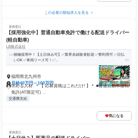
この企業の類似求人を見る
業務委託
【採用強化中】普通自動車免許で働ける配送ドライバー
(軽自動車)
LB株式会社
積極採用中！【土日休み可】✅業界未経験者歓迎 ✅寮利用可 ✅日払
いOK ✅車両リース可！✅...
福岡県北九州市
月給40万円～100万円
求める人材: ＊【 応募資格はこれだけ! 】＊ ■普通自動車運転
免許(AT限定可) ...
交通費支給
気になる
業務委託