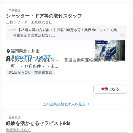
業務委託
シャッター・ドア等の取付スタッフ
三和シヤッター工業株式会社
✅ 【45歳未満の方対象！】月収100万も可！業界No.1シェアで業
務量安定＆営業活動なし...
福岡県北九州市
月給32万円～150万円
求める人材: ＜必須条件＞ ・普通自動車運転免許（AT限定
可） ＜歓迎条件＞ ・未...
週1日からOK
交通費支給
気になる
この企業の類似求人を見る
業務委託
経験を活かせるセラピスト/kls
株式会社りらく