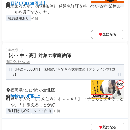
日給1万8258円以上
求める人材: 《必須条件》 普通免許証を持っている方 業務ル
ールを遵守できる方 ...
社員登用あり
+1個
気になる
業務委託
【小・中・高】対象の家庭教師
有限会社ひのき
【時給～3000円!!】未経験からできる家庭教師【オンライン大歓迎
♪】
福岡県北九州市小倉北区
時給1800円以上
求める人材: 【こんな方にオススメ！】 ・子どもと接すること
や、人に教えることが好...
週1日からOK
シフト自由
+1個
気になる