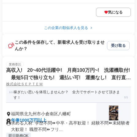
気になる
この企業の類似求人を見る
この条件を保存して、新着求人を受け取りませ
受け取る
んか？
業務委託
高収入! 20~40代活躍中! 月商100万円~! 洗濯機取付!
最短5日で独り立ち! 週払い可! 運搬なし! 直行直
株式会社ＳＥＰＴＥＭ
帰!
稼ぎたい思いを体現しませんか？ 全力でサポートさせて頂きま
す！
福岡県北九州市小倉南区八幡町
年俸1000万円以上
求める人材: 学歴不問⏩中卒・高卒歓迎！ 経験不問⏩未経験者
大歓迎！ 職歴不問⏩フリ...
即日勤務OK