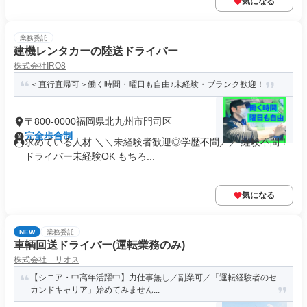
気になる
業務委託
建機レンタカーの陸送ドライバー
株式会社IRO8
＜直行直帰可＞働く時間・曜日も自由♪未経験・ブランク歓迎！
〒800-0000福岡県北九州市門司区
完全歩合制
求めている人材 ＼＼未経験者歓迎◎学歴不問／／ 経験不問！
ドライバー未経験OK もちろ...
気になる
NEW
業務委託
車輌回送ドライバー(運転業務のみ)
株式会社 リオス
【シニア・中高年活躍中】力仕事無し／副業可／「運転経験者のセ
カンドキャリア」始めてみません...