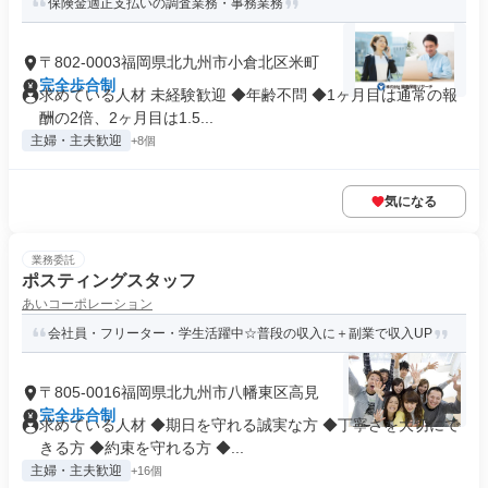
保険金適正支払いの調査業務・事務業務
〒802-0003福岡県北九州市小倉北区米町
完全歩合制
求めている人材 未経験歓迎 ◆年齢不問 ◆1ヶ月目は通常の報
酬の2倍、2ヶ月目は1.5...
主婦・主夫歓迎
+8個
気になる
業務委託
ポスティングスタッフ
あいコーポレーション
会社員・フリーター・学生活躍中☆普段の収入に＋副業で収入UP
〒805-0016福岡県北九州市八幡東区高見
完全歩合制
求めている人材 ◆期日を守れる誠実な方 ◆丁寧さを大切にで
きる方 ◆約束を守れる方 ◆...
主婦・主夫歓迎
+16個