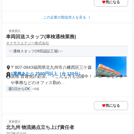
気になる
この企業の類似求人を見る
業務委託
車両回送スタッフ(車検通検業務)
ネクサスエナジー株式会社
通検スタッフ(沖田認証工場)
〒807-0843福岡県北九州市八幡西区三ケ森
1業務あたり 2500円以上（台 120分）
資格 普通免許必須。 ＜こんな方も活躍中！＞ コールセンター
や事務などのオフィス勤め...
週1日からOK
+9個
気になる
業務委託
北九州 物流拠点立ち上げ責任者
207株式会社