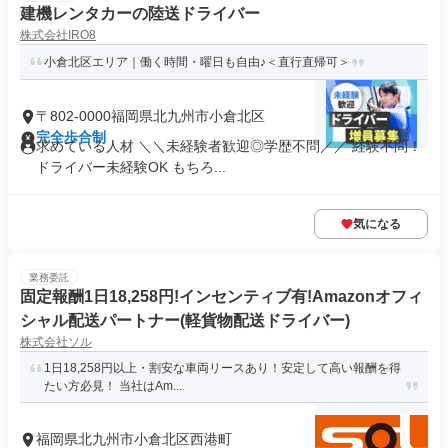
建機レンタカーの陸送ドライバー
株式会社IRO8
小倉北区エリア｜働く時間・曜日も自由♪＜直行直帰可＞
〒802-0000福岡県北九州市小倉北区
完全歩合制
求めている人材 ＼＼未経験者歓迎◎学歴不問／／ 経験不問！
ドライバー未経験OK もちろ...
気になる
業務委託
固定報酬1日18,258円!インセンティブ有!Amazonオフィ
シャル配送パートナー(軽貨物配送ドライバー)
株式会社ソル
1日18,258円以上・割安な車両リースあり！安定して高い報酬を得
たい方必見！ 当社はAm...
福岡県北九州市小倉北区西港町