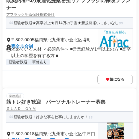
既契約者への最適化提案を担うアフラックの保険プラン
ナー
アフラック生命保険株式会社
経験者歓迎★高卒以上★月14万の手当★新規開拓いっさいなし
〒802-0005福岡県北九州市小倉北区堺町
完全歩合制
求めている人材 ＜必須条件＞ ■営業経験が1年以上の方 ■高卒
以上の学歴を有する方 ■...
経験者歓迎
研修あり
気になる
業務委託
筋トレ好き歓迎 パーソナルトレーナー募集
ＧＬＡＤ ＧＹＭ
経験者歓迎！好きな事を仕事にしませんか！
〒802-0018福岡県北九州市小倉北区中津口