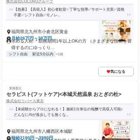
株式会社COCOROグループ
【急募】【高収入】初心者歓迎✨️丁寧な指導✅サポート充実✅資格
不要✅️シフト自由✅️モノレ...
福岡県北九州市小倉北区黄金
月給26万円～38万円
求める人材: * 勤務期間1年以上OKの方 （さまざまな技術を習
得するのにゆっくり...
シフト自由
駅近5分以内
+1個
気になる
業務委託
セラピスト(フットケア)<本城天然温泉 おとぎの杜>
株式会社リバース東京
【未経験からプロになれる！】施術1分単位の報酬で高収入可能♪
どんなにAIが進歩しても無くな...
福岡県北九州市八幡西区本城駅
時給2190円～3990円