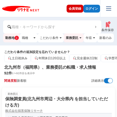
会員登録
ログイン
職種・キーワードから探す
条件保存
勤務地
職種
こだわり条件
業務委託
年収
新着のみ
1
こだわり条件の追加設定を忘れていませんか？
土日祝休み
年間休日120日以上
完全週休2日制
学歴
北九州市（福岡県）、業務委託の転職・求人情報
92
件
1
〜
92
件目を表示中
関連度順
新着順
詳細表示
業務委託
保険調査員(北九州市周辺・大分県内 を担当していただ
ける方)
株式会社損害保険リサーチ