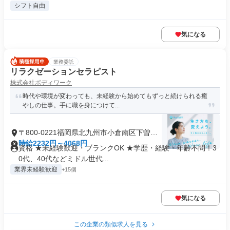
シフト自由
気になる
業務委託
リラクゼーションセラピスト
株式会社ボディワーク
時代や環境が変わっても、未経験から始めてもずっと続けられる癒
やしの仕事。手に職を身につけて...
〒800-0221福岡県北九州市小倉南区下曽根
新町
時給2232円～4068円
資格 ★未経験歓迎・ブランクOK ★学歴・経験・年齢不問！3
0代、40代などミドル世代...
業界未経験歓迎
+15個
気になる
この企業の類似求人を見る