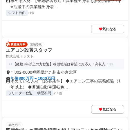
求める人材: 【未経験者歓迎！異業種出身者も多数活躍中！】
⭐️活躍中の異業種出身者...
シフト自由
+1個
気になる
業務委託
エアコン設置スタッフ
株式会社トラスト
【経験1年以上の方歓迎】稼働地域は希望にお応え！高収入！
〒802-0000福岡県北九州市小倉北区
年俸800万円～1000万円
求めている人材 【応募条件】 ◆エアコン工事の実務経験（1
年以上） ◆普通自動車運転免...
フリーター歓迎
学歴不問
+11個
気になる
業務委託