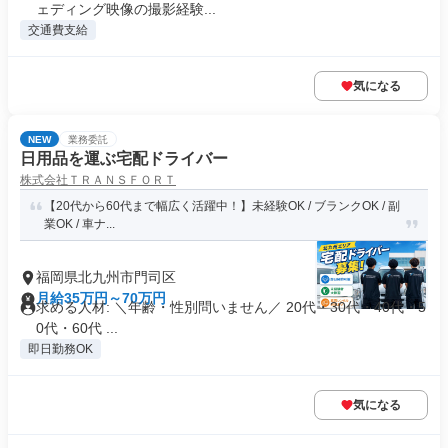
ェディング映像の撮影経験...
交通費支給
気になる
NEW
業務委託
日用品を運ぶ宅配ドライバー
株式会社ＴＲＡＮＳＦＯＲＴ
【20代から60代まで幅広く活躍中！】未経験OK / ブランクOK / 副
業OK / 車ナ...
福岡県北九州市門司区
月給35万円～70万円
求める人材: ＼年齢・性別問いません／ 20代・30代・40代・5
0代・60代 ...
即日勤務OK
気になる