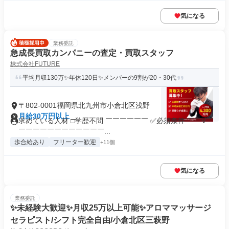
気になる
業務委託
急成長買取カンパニーの査定・買取スタッフ
株式会社FUTURE
平均月収130万✨年休120日✨メンバーの9割が20・30代
〒802-0001福岡県北九州市小倉北区浅野
月給30万円以上
求めている人材 □学歴不問 ￣￣￣￣￣￣ ✅必須条件 ￣￣V￣
￣￣￣￣￣￣￣￣￣￣￣￣...
歩合給あり
フリーター歓迎
+11個
気になる
業務委託
✨️未経験大歓迎✨️月収25万以上可能✨️アロママッサージ
セラピスト/シフト完全自由/小倉北区三萩野