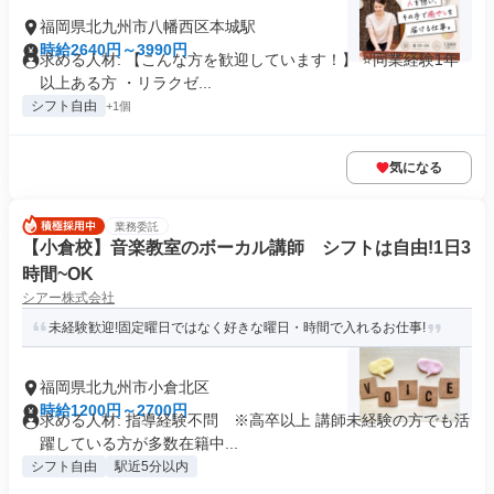
福岡県北九州市八幡西区本城駅
時給2640円～3990円
求める人材: 【こんな方を歓迎しています！】 ⭐️同業経験1年
以上ある方 ・リラクゼ...
シフト自由
+1個
気になる
業務委託
【小倉校】音楽教室のボーカル講師 シフトは自由!1日3
時間~OK
シアー株式会社
未経験歓迎!固定曜日ではなく好きな曜日・時間で入れるお仕事!
福岡県北九州市小倉北区
時給1200円～2700円
求める人材: 指導経験不問 ※高卒以上 講師未経験の方でも活
躍している方が多数在籍中...
シフト自由
駅近5分以内