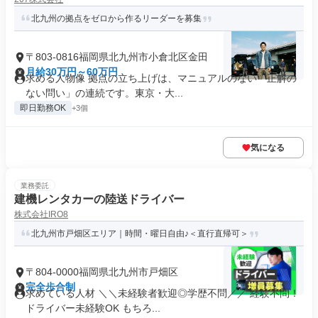
北九州の拠点をゼロから作るリーダーを募集
〒803-0816福岡県北九州市小倉北区金田
月給30万円～60万円
求める人物像 拠点の立ち上げは、マニュアルのない「正解の
ない問い」の連続です。東京・大...
即日勤務OK
+3個
気になる
業務委託
建機レンタカーの陸送ドライバー
株式会社IRO8
北九州市戸畑区エリア｜時間・曜日自由♪＜直行直帰可＞
〒804-0000福岡県北九州市戸畑区
完全歩合制
求めている人材 ＼＼未経験者歓迎◎学歴不問／／ 経験不問！
ドライバー未経験OK もちろ...