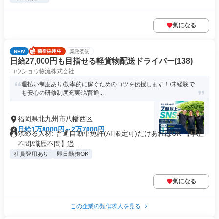
気になる
NEW
業務委託
日給27,000円も目指せる軽貨物配送ドライバー(138)
コウショウ物流株式会社
週払い制度あり/効率的に稼ぐためのコツを伝授します！/未経験で
も安心の研修制度充実◎/普通...
福岡県北九州市八幡西区
日給1万8000円～2万7000円
求める人材: 普通自動車免許(AT限定可)だけあればOK 【学歴
不問/職歴不問】過...
社員登用あり
即日勤務OK
気になる
この企業の類似求人を見る