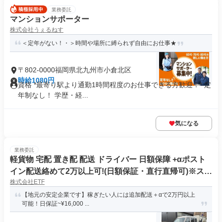
業務委託
マンションサポーター
株式会社うぇるねす
＜定年がない！・＞時間や場所に縛られず自由にお仕事★
〒802-0000福岡県北九州市小倉北区
時給1080円
資格 *最寄り駅より通勤1時間程度のお仕事できる方歓迎！* 定
年制なし！ 学歴・経...
気になる
業務委託
軽貨物 宅配 置き配 配送 ドライバー 日額保障 +αポスト
イン配送絡めて2万以上可!(日額保証・直行直帰可)※スマ
株式会社ETF
ホ操作で簡単に配送
【地元の安定企業です】稼ぎたい人には追加配送＋αで2万円以上
可能！日保証~¥16,000 ...