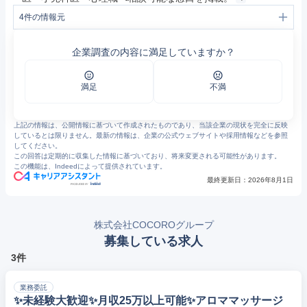
4
件の情報元
1
株式会社ココログループ | 株式会社ココログループの企業サイト「日本と世界を心で繋ぐ」を経営理念とし、日本をはじめ世界のお客様の心を繋ぐ事業を行っています。Cocoro Group Co., Inc.
2
会社概要 - 一般社団法人 STEP UP | CoCoRo グループ
企業調査の内容に満足していますか？
3
東京で信頼できる産業医｜ココログループ
4
育児発達相談室｜東京で信頼できる産業医をお探しなら｜ココログループ
満足
不満
上記の情報は、公開情報に基づいて作成されたものであり、当該企業の現状を完全に反映
しているとは限りません。最新の情報は、企業の公式ウェブサイトや採用情報などを参照
してください。
この回答は定期的に収集した情報に基づいており、将来変更される可能性があります。
この機能は、Indeedによって提供されています。
最終更新日：
2026年8月1日
株式会社COCOROグループ
募集している求人
3件
業務委託
✨️未経験大歓迎✨️月収25万以上可能✨️アロママッサージ