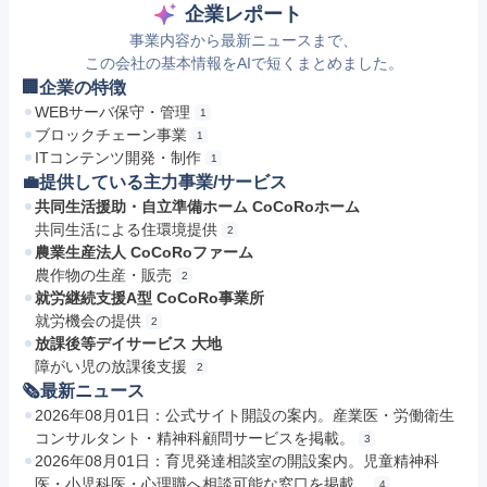
企業レポート
事業内容から最新ニュースまで、
この会社の基本情報をAIで短くまとめました。
🏢企業の特徴
WEBサーバ保守・管理
1
ブロックチェーン事業
1
ITコンテンツ開発・制作
1
💼提供している主力事業/サービス
共同生活援助・自立準備ホーム CoCoRoホーム
共同生活による住環境提供
2
農業生産法人 CoCoRoファーム
農作物の生産・販売
2
就労継続支援A型 CoCoRo事業所
就労機会の提供
2
放課後等デイサービス 大地
障がい児の放課後支援
2
🗞最新ニュース
2026年08月01日：公式サイト開設の案内。産業医・労働衛生
コンサルタント・精神科顧問サービスを掲載。
3
2026年08月01日：育児発達相談室の開設案内。児童精神科
医・小児科医・心理職へ相談可能な窓口を掲載。
4