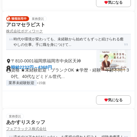
気になる
業務委託
アロマセラピスト
株式会社ボディワーク
時代や環境が変わっても、未経験から始めてもずっと続けられる癒
やしの仕事。手に職を身につけて...
〒810-0001福岡県福岡市中央区天神
時給2232円～4368円
資格 ★未経験歓迎・ブランクOK ★学歴・経験・年齢不問！3
0代、40代などミドル世代...
業界未経験歓迎
+15個
気になる
業務委託
あかすりスタッフ
フェアラックス株式会社