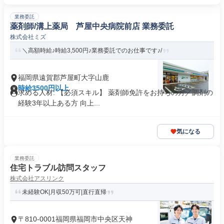
業務委託
薬剤師/溝上薬局 芦屋中央病院前店 業務委託
株式会社ミズ
＼高額時給♪時給3,500円♪業務委託でのお仕事です♪/
福岡県遠賀郡芦屋町大字山鹿
時給3500円以上
求める人材: 【必須スキル】 薬剤師免許をお持ちの方／調剤の
経験3年以上ある方 向上...
気になる
業務委託
住宅トラブル訪問スタッフ
株式会社アスリンク
未経験OK|月収50万可|直行直帰
〒810-0001福岡県福岡市中央区天神