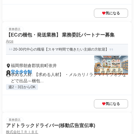
気になる
業務委託
【ECの梱包・発送業務】 業務委託パートナー募集
Arce
20-30代中心の職場【スキマ時間で働きたい主婦の方歓迎】
福岡県朝倉郡筑前町依井
完全歩合制
求める人材: 【求める人材】 ・メルカリ / ラクマ / ヤフオクな
どで出品～梱包...
週2・3日からOK
気になる
業務委託
アドトラックドライバー(移動広告宣伝車)
株式会社ＴＲＩＢＥ