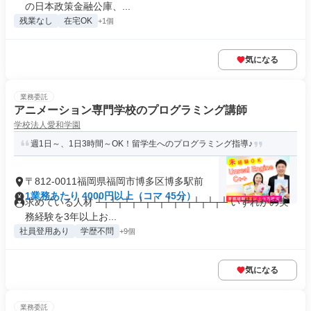
の日本政策金融公庫、...
残業なし
在宅OK
+1個
気になる
業務委託
アニメーション専門学校のプログラミング講師
学校法人愛和学園
週1日～、1日3時間～OK！留学生へのプログラミング指導♪
〒812-0011福岡県福岡市博多区博多駅前
1業務あたり 4000円以上（コマ 45分）
求めている人材 ┴┬┴┬┴┬┴┬┴┬┴┬┴┬┴┬┴┬┴ いずれかの実
務経験を3年以上お...
社員登用あり
学歴不問
+9個
気になる
業務委託