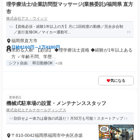
理学療法士/企業訪問型マッサージ(業務委託)/福岡県 直方
市
株式会社アス・ウイッツ
【資格必須・経験1年以上の方】月に1回程度の勤務／完全歩合制
／直行直帰OK／マイカー通勤可...
福岡県直方市
日給8160円～1万4280円
求める人材: 【必須】 ◆理学療法士資格 ◆経験が1年以上ある
方 ✓年齢不問、学歴...
シフト自由
即日勤務OK
+1個
気になる
業務委託
機械式駐車場の設置・メンテナンススタッフ
株式会社エテルナホールディングス
刮目せよー体力は最強の武器だ！月50万も可能！スタートアップ
〒810-0042福岡県福岡市中央区赤坂