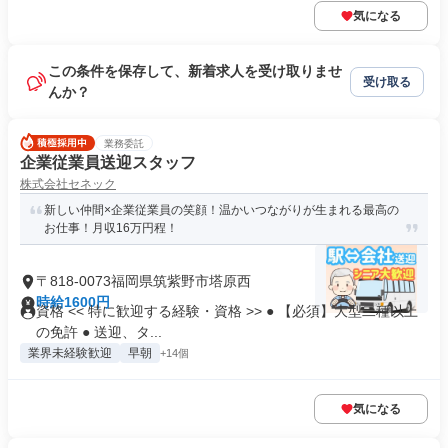
気になる
この条件を保存して、新着求人を受け取りませ
受け取る
んか？
業務委託
企業従業員送迎スタッフ
株式会社セネック
新しい仲間×企業従業員の笑顔！温かいつながりが生まれる最高の
お仕事！月収16万円程！
〒818-0073福岡県筑紫野市塔原西
時給1600円
資格 << 特に歓迎する経験・資格 >> ● 【必須】大型二種以上
の免許 ● 送迎、タ...
業界未経験歓迎
早朝
+14個
気になる