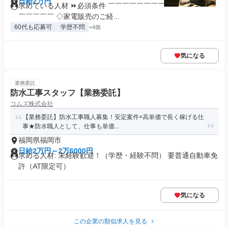
日給2万円
求めている人材 ⏩必須条件 ￣￣￣￣￣￣￣￣￣￣￣￣￣￣￣
￣￣￣￣￣ ◇家電販売のご経...
60代も応募可
学歴不問
+4個
気になる
業務委託
防水工事スタッフ【業務委託】
コムズ株式会社
【業務委託】防水工事職人募集！安定案件×高単価で長く稼げる仕
事★防水職人として、仕事も単価...
福岡県福岡市
日給2万円～2万6000円
求める人材: 未経験歓迎！（学歴・経験不問） 要普通自動車免
許（AT限定可）
気になる
この企業の類似求人を見る