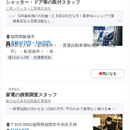
シャッター・ドア等の取付スタッフ
三和シヤッター工業株式会社
✅ 【45歳未満の方対象！】月収100万も可！業界No.1シェアで業
務量安定＆営業活動なし...
福岡県飯塚市
月給32万円～150万円
求める人材: ＜必須条件＞ ・普通自動車運転免許（AT限定
可） ＜歓迎条件＞ ・未...
週1日からOK
交通費支給
気になる
業務委託
家電の損害調査スタッフ
株式会社高本損害鑑定事務所
家電知識が活かせる✨日給2万円✅平日のみで無理なく稼げる★
〒810-0001福岡県福岡市中央区天神