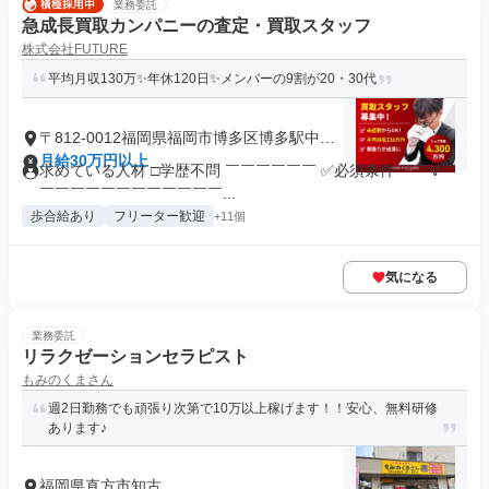
業務委託
急成長買取カンパニーの査定・買取スタッフ
株式会社FUTURE
平均月収130万✨年休120日✨メンバーの9割が20・30代
〒812-0012福岡県福岡市博多区博多駅中央
街
月給30万円以上
求めている人材 □学歴不問 ￣￣￣￣￣￣ ✅必須条件 ￣￣V￣
￣￣￣￣￣￣￣￣￣￣￣￣...
歩合給あり
フリーター歓迎
+11個
気になる
業務委託
リラクゼーションセラピスト
もみのくまさん
週2日勤務でも頑張り次第で10万以上稼げます！！安心、無料研修
あります♪
福岡県直方市知古