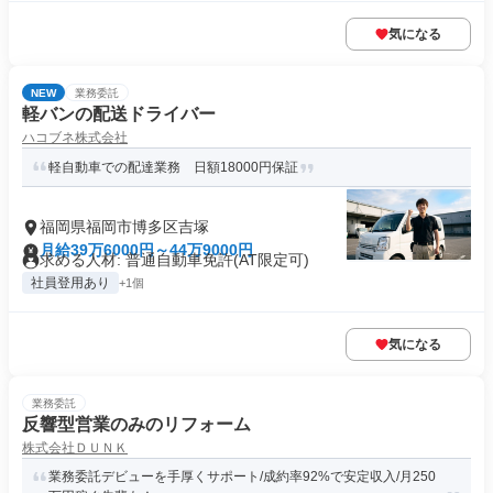
気になる
NEW
業務委託
軽バンの配送ドライバー
ハコブネ株式会社
軽自動車での配達業務 日額18000円保証
福岡県福岡市博多区吉塚
月給39万6000円～44万9000円
求める人材: 普通自動車免許(AT限定可)
社員登用あり
+1個
気になる
業務委託
反響型営業のみのリフォーム
株式会社ＤＵＮＫ
業務委託デビューを手厚くサポート/成約率92%で安定収入/月250