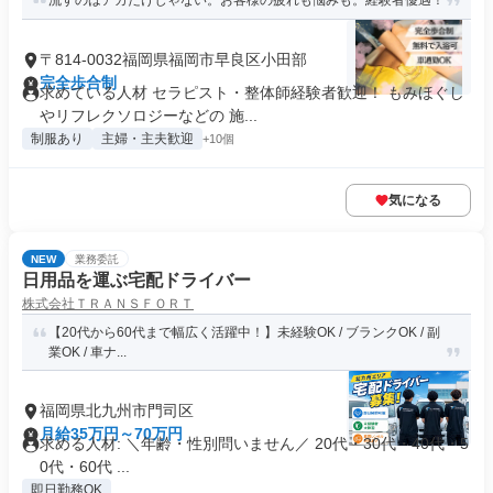
流すのはアカだけじゃない。お客様の疲れも悩みも。経験者優遇！
〒814-0032福岡県福岡市早良区小田部
完全歩合制
求めている人材 セラピスト・整体師経験者歓迎！ もみほぐし
やリフレクソロジーなどの 施...
制服あり
主婦・主夫歓迎
+10個
気になる
NEW
業務委託
日用品を運ぶ宅配ドライバー
株式会社ＴＲＡＮＳＦＯＲＴ
【20代から60代まで幅広く活躍中！】未経験OK / ブランクOK / 副
業OK / 車ナ...
福岡県北九州市門司区
月給35万円～70万円
求める人材: ＼年齢・性別問いません／ 20代・30代・40代・5
0代・60代 ...
即日勤務OK