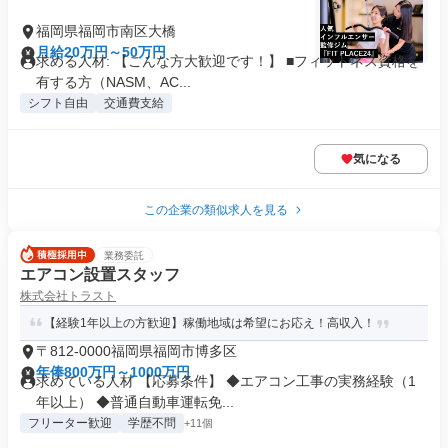
福岡県福岡市南区大橋
月給20万円～50万円
求める人材: 【こんな方大歓迎です！】 ■フィットネス資格を
有する方（NASM、AC...
シフト自由
交通費支給
気になる
この企業の類似求人を見る
業務委託
エアコン設置スタッフ
株式会社トラスト
【経験1年以上の方歓迎】稼働地域は希望にお応え！高収入！
〒812-0000福岡県福岡市博多区
年俸800万円～1000万円
求めている人材 【応募条件】 ◆エアコン工事の実務経験（1
年以上） ◆普通自動車運転免...
フリーター歓迎
学歴不問
+11個