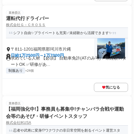
業務委託
運転代行ドライバー
株式会社Ｇ－ＣＲＯＳＳ
シフト自由✨プライベートも充実✅未経験から活躍できます✨
〒811-1201福岡県那珂川市片縄
日給1万2500円～1万7000円
求めている人材 【必須】 自動車免許(ATのみ可) ✅未経験スタ
ートOK ✅研修があ...
制服あり
+24個
気になる
業務委託
【福岡強化中!】事務員も募集中!チャンバラ合戦や運動
会等のあそび・研修イベントスタッフ
株式会社IKUSA
忍者や武将に変身!?ワクワクの非日常空間を創るイベント運営スタ