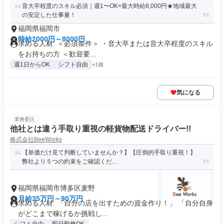
音大卒程度のスキル必須｜週1〜OK×最大時給8,000円★地域最大
の安定した仕事量！
福岡県福岡市
時給2000円～8000円
求める人材: ＜必須条件＞ ・音大卒または音大卒程度のスキル
をお持ちの方 ＜歓迎要...
週1日からOK
シフト自由
+1個
気になる
業務委託
他社とは違う手取り重視の軽貨物配送ドライバー!!
株式会社BeeWorks
【単価だけ見て判断していませんか？】【圧倒的手取り重視！】
弊社より５つの約束をご確認くだ...
福岡県福岡市博多区麦野
月給35万円～90万円
求める人材: 「自分の店を出すための資金作り！」 「自分自身
がどこまで稼げるか挑戦し...