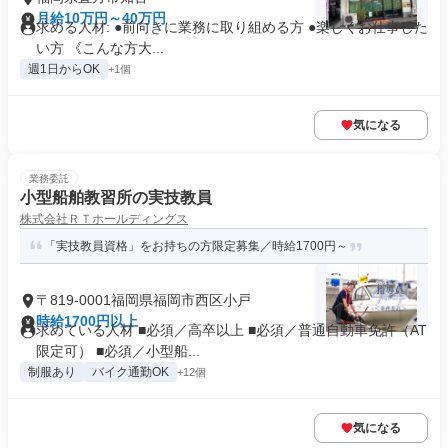
月給10万円～40万円
求める人材: ●前向きに業務に取り組める方 ●楽しくお仕事した
い方 《こんな方大...
週1日からOK
+1個
気になる
業務委託
小型船舶教習所の実技教員
株式会社ＲＴホールディングス
「実技教員資格」をお持ちの方限定募集／時給1700円～
〒819-0001福岡県福岡市西区小戸
時給1700円以上
求めている人材 ■必須／高卒以上 ■必須／普通自動車免許（AT
限定可） ■必須／小型船...
制服あり
バイク通勤OK
+12個
気になる