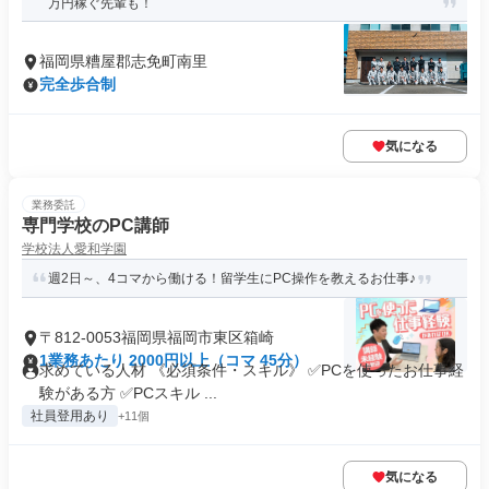
万円稼ぐ先輩も！
福岡県糟屋郡志免町南里
完全歩合制
気になる
業務委託
専門学校のPC講師
学校法人愛和学園
週2日～、4コマから働ける！留学生にPC操作を教えるお仕事♪
〒812-0053福岡県福岡市東区箱崎
1業務あたり 2000円以上（コマ 45分）
求めている人材 《必須条件・スキル》 ✅PCを使ったお仕事経
験がある方 ✅PCスキル ...
社員登用あり
+11個
気になる