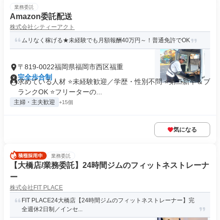
業務委託
Amazon委託配送
株式会社シティーアクト
ムリなく稼げる★未経験でも月額報酬40万円～！普通免許でOK
〒819-0022福岡県福岡市西区福重
完全歩合制
求めている人材 ⭐未経験歓迎／学歴・性別不問 ⭐第二新卒＆ブ
ランクOK ⭐フリーターの...
主婦・主夫歓迎
+15個
気になる
業務委託
【大橋店/業務委託】24時間ジムのフィットネストレーナ
ー
株式会社FIT PLACE
FIT PLACE24大橋店【24時間ジムのフィットネストレーナー】完
全週休2日制／インセ...