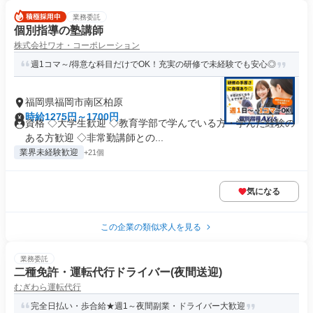
業務委託
個別指導の塾講師
株式会社ワオ・コーポレーション
週1コマ～/得意な科目だけでOK！充実の研修で未経験でも安心◎
福岡県福岡市南区柏原
時給1275円～1700円
資格 ◇大学生歓迎 ◇教育学部で学んでいる方・学んだ経験の
ある方歓迎 ◇非常勤講師との...
業界未経験歓迎
+21個
気になる
この企業の類似求人を見る
業務委託
二種免許・運転代行ドライバー(夜間送迎)
むぎわら運転代行
完全日払い・歩合給★週1～夜間副業・ドライバー大歓迎