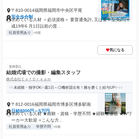
〒810-0014福岡県福岡市中央区平尾
完全歩合制
求めている人材 ＜必須資格＞ 要普通免許､又は要中型免許(平
成19年6 月1日以前の普...
社員登用あり
+6個
気になる
業務委託
結婚式場での撮影・編集スタッフ
株式会社ＣｏｆＤｒｅａｍ
未経験・独学OK✨週1日～◎機材貸出有！腕を磨くと給与UP✨
〒812-0016福岡県福岡市博多区博多駅南
日給8000円～5万円
求めている人材 ★経験・資格・学歴不問 ★経験者優遇 ★Wワ
ーカー大歓迎 ⭐こんな方...
社員登用あり
学歴不問
+6個