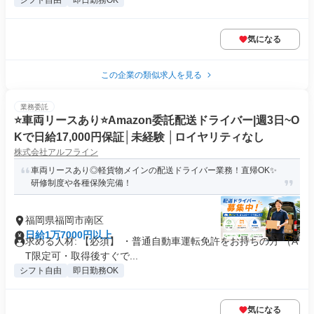
シフト自由
即日勤務OK
気になる
この企業の類似求人を見る
業務委託
⭐️車両リースあり⭐️Amazon委託配送ドライバー|週3日~O
Kで日給17,000円保証│未経験 │ロイヤリティなし
株式会社アルフライン
車両リースあり◎軽貨物メインの配送ドライバー業務！直帰OK✨
研修制度や各種保険完備！
福岡県福岡市南区
日給1万7000円以上
求める人材: 【必須】 ・普通自動車運転免許をお持ちの方 （A
T限定可・取得後すぐで...
シフト自由
即日勤務OK
気になる