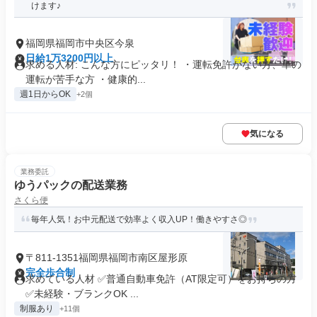
けます♪
福岡県福岡市中央区今泉
日給1万3200円以上
求める人材: こんな方にピッタリ！ ・運転免許がない方、車の
運転が苦手な方 ・健康的...
週1日からOK
+2個
気になる
業務委託
ゆうパックの配送業務
さくら便
毎年人気！お中元配送で効率よく収入UP！働きやすさ◎
〒811-1351福岡県福岡市南区屋形原
完全歩合制
求めている人材 ✅普通自動車免許（AT限定可）をお持ちの方
✅未経験・ブランクOK ...
制服あり
+11個