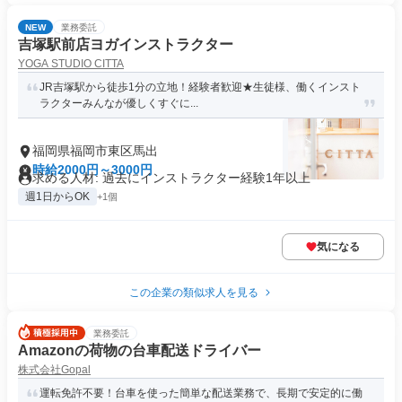
NEW
業務委託
吉塚駅前店ヨガインストラクター
YOGA STUDIO CITTA
JR吉塚駅から徒歩1分の立地！経験者歓迎★生徒様、働くインスト
ラクターみんなが優しくすぐに...
福岡県福岡市東区馬出
時給2000円～3000円
求める人材: 過去にインストラクター経験1年以上
週1日からOK
+1個
気になる
この企業の類似求人を見る
業務委託
Amazonの荷物の台車配送ドライバー
株式会社Gopal
運転免許不要！台車を使った簡単な配送業務で、長期で安定的に働