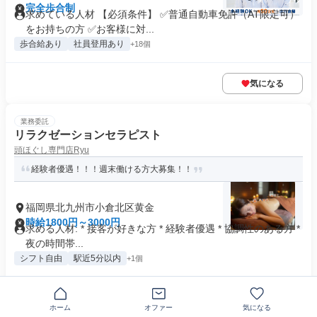
完全歩合制
求めている人材 【必須条件】 ✅普通自動車免許（AT限定可）
をお持ちの方 ✅お客様に対...
歩合給あり
社員登用あり
+18個
気になる
業務委託
リラクゼーションセラピスト
頭ほぐし専門店Ryu
経験者優遇！！！週末働ける方大募集！！
福岡県北九州市小倉北区黄金
時給1800円～3000円
求める人材: * 接客が好きな方 * 経験者優遇 * 協調性のある方 *
夜の時間帯...
シフト自由
駅近5分以内
+1個
気になる
ホーム
オファー
気になる