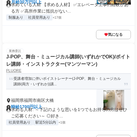
月給30万円以上
求めている人材 【求める人材】 ✅エレベータ工事の経験があ
る方 ✅高所作業に抵抗がない...
制服あり
社員登用あり
+17個
気になる
業務委託
J-POP、舞台・ミュージカル講師(いずれかでOK)/ボイト
レ講師・インストラクター(マンツーマン)
PLUORE
受講者増加に伴いボイストレーナー(J-POP、舞台・ミュージカル
講師(両方・いずれか))講...
福岡県福岡市南区大橋
時給1700円以上
求める人材: ～下記のような思いを1つでもお持ちの方はぜひ
ご応募ください～ ◎好き...
社員登用あり
駅近5分以内
+1個