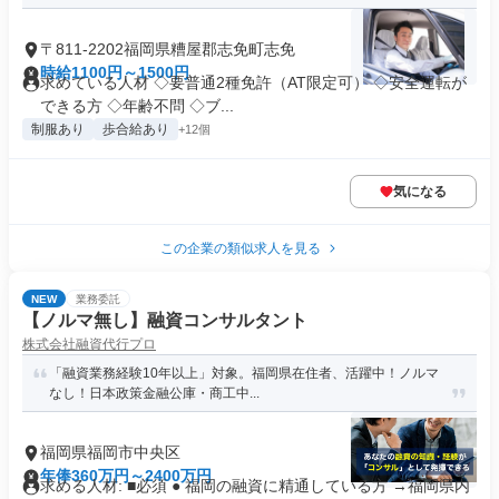
〒811-2202福岡県糟屋郡志免町志免
時給1100円～1500円
求めている人材 ◇要普通2種免許（AT限定可） ◇安全運転が
できる方 ◇年齢不問 ◇ブ...
制服あり
歩合給あり
+12個
気になる
この企業の類似求人を見る
NEW
業務委託
【ノルマ無し】融資コンサルタント
株式会社融資代行プロ
「融資業務経験10年以上」対象。福岡県在住者、活躍中！ノルマ
なし！日本政策金融公庫・商工中...
福岡県福岡市中央区
年俸360万円～2400万円
求める人材: ■必須 ● 福岡の融資に精通している方 →福岡県内