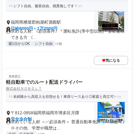
シフト自由、服装自由、残業無しです！
福岡県糟屋郡粕屋町酒殿駅
日給8000円～1万2000円
求める人材: 《必須条件》 * 運転免許(準中型以上) * 安全運転
できる方 《...
週1日からOK
シフト自由
+1個
気になる
業務委託
軽自動車でのルート配送ドライバー
株式会社ＮＯＢＯＬＴ
未経験から高収入を目指せる！車両リースあり◎家庭と両立可✨
〒812-0858福岡県福岡市博多区月隈
完全歩合制
求めている人材 ＜✅必須条件＞ 普通自動車免許（AT限定可）
※その他、学歴や職歴は...