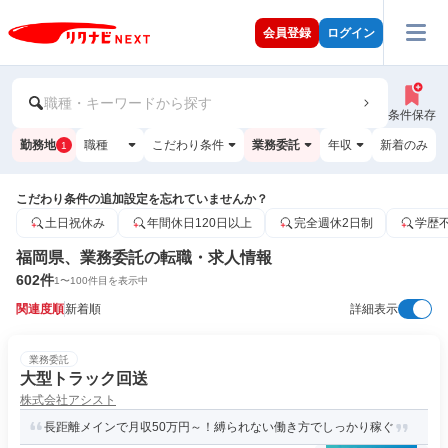
会員登録
ログイン
職種・キーワードから探す
条件保存
勤務地
職種
こだわり条件
業務委託
年収
新着のみ
1
こだわり条件の追加設定を忘れていませんか？
土日祝休み
年間休日120日以上
完全週休2日制
学歴
福岡県、業務委託の転職・求人情報
602
件
1
〜
100
件目を表示中
関連度順
新着順
詳細表示
業務委託
大型トラック回送
株式会社アシスト
長距離メインで月収50万円～！縛られない働き方でしっかり稼ぐ