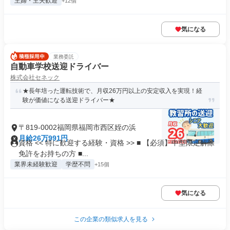
主婦・主夫歓迎
+12個
気になる
業務委託
自動車学校送迎ドライバー
株式会社セネック
★長年培った運転技術で、月収26万円以上の安定収入を実現！経
験が価値になる送迎ドライバー★
〒819-0002福岡県福岡市西区姪の浜
月給26万991円
資格 << 特に歓迎する経験・資格 >> ■ 【必須】中型限定解除
免許をお持ちの方 ■...
業界未経験歓迎
学歴不問
+15個
気になる
この企業の類似求人を見る