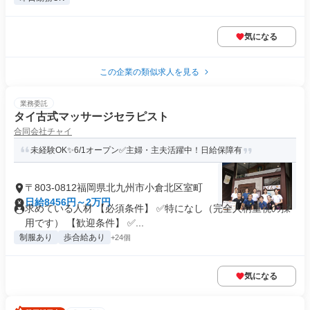
気になる
この企業の類似求人を見る
業務委託
タイ古式マッサージセラピスト
合同会社チャイ
未経験OK✨6/1オープン✅主婦・主夫活躍中！日給保障有
〒803-0812福岡県北九州市小倉北区室町
日給8456円～2万円
求めている人材 【必須条件】 ✅特になし（完全人柄重視の採
用です） 【歓迎条件】 ✅...
制服あり
歩合給あり
+24個
気になる