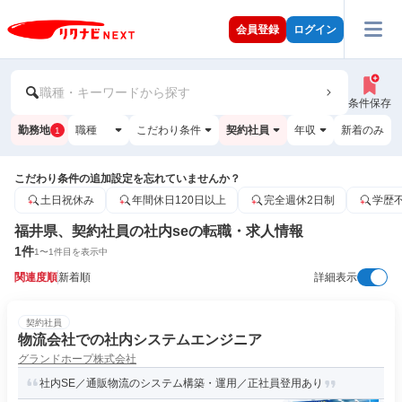
会員登録
ログイン
職種・キーワードから探す
条件保存
勤務地
職種
こだわり条件
契約社員
年収
新着のみ
1
こだわり条件の追加設定を忘れていませんか？
土日祝休み
年間休日120日以上
完全週休2日制
学歴
福井県、契約社員の社内seの転職・求人情報
1
件
1
〜
1
件目を表示中
関連度順
新着順
詳細表示
契約社員
物流会社での社内システムエンジニア
グランドホープ株式会社
社内SE／通販物流のシステム構築・運用／正社員登用あり