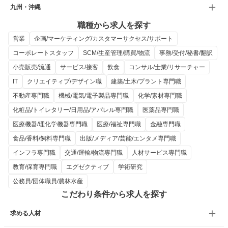
九州・沖縄
職種から求人を探す
営業
企画/マーケティング/カスタマーサクセス/サポート
コーポレートスタッフ
SCM/生産管理/購買/物流
事務/受付/秘書/翻訳
小売販売/流通
サービス/接客
飲食
コンサル/士業/リサーチャー
IT
クリエイティブ/デザイン職
建築/土木/プラント専門職
不動産専門職
機械/電気/電子製品専門職
化学/素材専門職
化粧品/トイレタリー/日用品/アパレル専門職
医薬品専門職
医療機器/理化学機器専門職
医療/福祉専門職
金融専門職
食品/香料/飼料専門職
出版/メディア/芸能/エンタメ専門職
インフラ専門職
交通/運輸/物流専門職
人材サービス専門職
教育/保育専門職
エグゼクティブ
学術研究
公務員/団体職員/農林水産
こだわり条件から求人を探す
求める人材