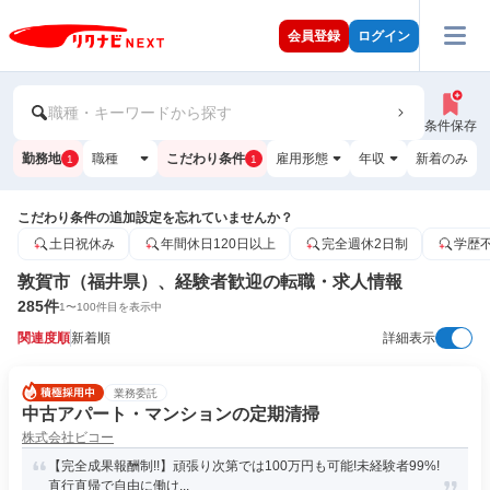
会員登録
ログイン
職種・キーワードから探す
条件保存
勤務地
職種
こだわり条件
雇用形態
年収
新着のみ
1
1
こだわり条件の追加設定を忘れていませんか？
土日祝休み
年間休日120日以上
完全週休2日制
学歴
敦賀市（福井県）、経験者歓迎の転職・求人情報
285
件
1
〜
100
件目を表示中
関連度順
新着順
詳細表示
業務委託
中古アパート・マンションの定期清掃
株式会社ビコー
【完全成果報酬制!!】頑張り次第では100万円も可能!未経験者99%!
直行直帰で自由に働け...