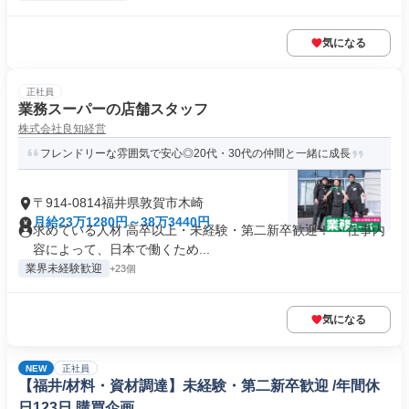
気になる
正社員
業務スーパーの店舗スタッフ
株式会社良知経営
フレンドリーな雰囲気で安心◎20代・30代の仲間と一緒に成長
〒914-0814福井県敦賀市木崎
月給23万1280円～38万3440円
求めている人材 高卒以上・未経験・第二新卒歓迎！ ・仕事内
容によって、日本で働くため...
業界未経験歓迎
+23個
気になる
NEW
正社員
【福井/材料・資材調達】未経験・第二新卒歓迎 /年間休
日123日 購買企画