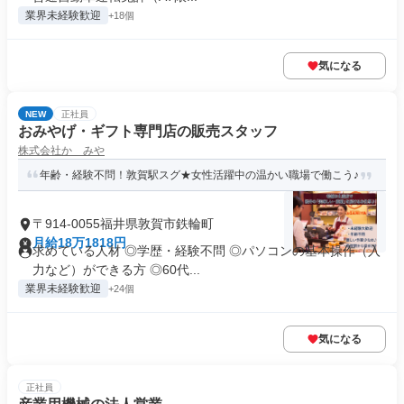
業界未経験歓迎
+18個
気になる
NEW
正社員
おみやげ・ギフト専門店の販売スタッフ
株式会社かゞみや
年齢・経験不問！敦賀駅スグ★女性活躍中の温かい職場で働こう♪
〒914-0055福井県敦賀市鉄輪町
月給18万1818円
求めている人材 ◎学歴・経験不問 ◎パソコンの基本操作（入
力など）ができる方 ◎60代...
業界未経験歓迎
+24個
気になる
正社員