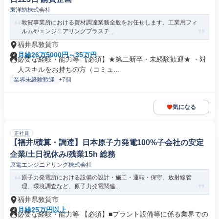
東洋紡株式会社
敦賀事業所における資材調達業務全般をお任せします。工業用フィ
ルムやエンジニアリングプラスチ...
福井県敦賀市
月給26万5000円～35万円
必要な経験・能力等 【必須】★第二新卒・未経験歓迎★ ・対
人スキルをお持ちの方（コミュ...
業界未経験歓迎
+7個
気になる
正社員
【福井/積算・調達】日本原子力発電100%子会社の安定
企業/土日祝休み/残業15h 総務
原電エンジニアリング株式会社
原子力発電所における設備の設計・施工・運転・保守、放射線管
理、環境調査など、原子力発電関連...
福井県敦賀市
月給25万円以上
必要な経験・能力等 【必須】■プラント設備等に係る業界での