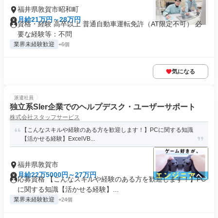
福井県敦賀市昭和町
月給21万円～28万円
資格・経験 高卒以上 普通自動車運転免許（AT限定不可） 必
要な経験等：不問
業界未経験歓迎
+6個
気になる
派遣社員
独立系SIer企業でのヘルプデスク・ユーザーサポート
株式会社スタッフサービス
【こんなスキルや経験のある方を歓迎します！】PCに関する知識
【活かせる経験】ExcelVB...
福井県敦賀市
月給22万5000円～27万円
応募資格 【こんなスキルや経験のある方を歓迎します！】PC
に関する知識【活かせる経験】...
業界未経験歓迎
+24個