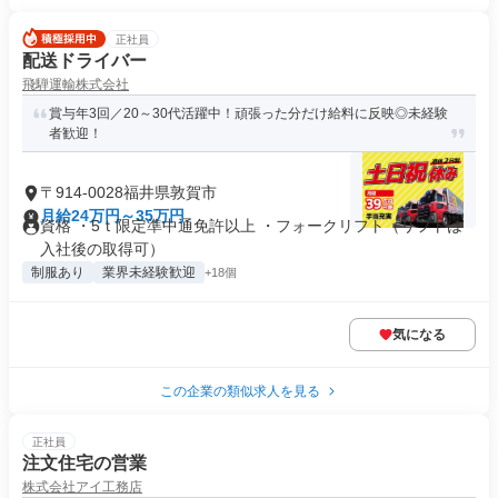
正社員
配送ドライバー
飛騨運輸株式会社
賞与年3回／20～30代活躍中！頑張った分だけ給料に反映◎未経験
者歓迎！
〒914-0028福井県敦賀市
月給24万円～35万円
資格 ・5ｔ限定準中通免許以上 ・フォークリフト（リフトは
入社後の取得可）
制服あり
業界未経験歓迎
+18個
気になる
この企業の類似求人を見る
正社員
注文住宅の営業
株式会社アイ工務店