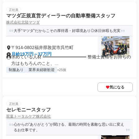
正社員
マツダ正規直営ディーラーの自動車整備スタッフ
株式会社北陸マツダ
大手“マツダ”だからこその厚待遇・好環境あり◎休日休暇も充実
〒914-0802福井県敦賀市呉竹町
月給19万円～37万円
求めている人材 ══════════════ 整備士資格をお持ちの
方はもちろんのこと、...
制服あり
業界未経験歓迎
+25個
気になる
正社員
セレモニースタッフ
双葉トータルケア株式会社
心からの”ありがとう”が聞ける、最期の時間を素敵な思い出に変え
るお仕事です。