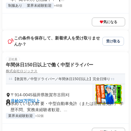
制服あり
業界未経験歓迎
+48個
気になる
この条件を保存して、新着求人を受け取りませ
受け取る
んか？
正社員
年間休日150日以上で働く中型ドライバー
株式会社ロジックス
【敦賀市／中型ドライバー／年間休日150日以上】完全日帰り
〒914-0045福井県敦賀市古田刈
月給25万円以上
求めている人材 要・中型自動車免許（または旧普通免許） 学
歴不問、実務未経験者歓迎、...
業界未経験歓迎
+32個