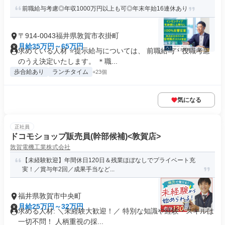
前職給与考慮◎年収1000万円以上も可◎年末年始16連休あり
〒914-0043福井県敦賀市衣掛町
月給35万円～65万円
求めている人材 ⭐提示給与については、 前職給与・役職考慮
のうえ決定いたします。 ＊職...
歩合給あり
ランチタイム
+23個
気になる
正社員
ドコモショップ販売員(幹部候補)<敦賀店>
敦賀電機工業株式会社
【未経験歓迎】年間休日120日＆残業ほぼなしでプライベート充
実！／賞与年2回／成果手当など...
福井県敦賀市中央町
月給25万円～32万円
求める人材: ＼未経験大歓迎！／ 特別な知識や経験・スキルは
一切不問！ 人柄重視の採...