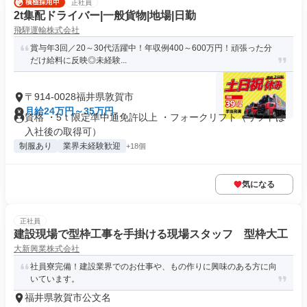
正社員
2t集配ドライバー|一般貨物|地場|日勤
飛騨運輸株式会社
賞与年3回／20～30代活躍中！年収例400～600万円！頑張った分
だけ給料に反映◎未経験...
〒914-0028福井県敦賀市
月給24万円～35万円
資格 ・5ｔ限定準中通免許以上 ・フォークリフト（リフトは
入社後の取得可）
制服あり
業界未経験歓迎
+18個
気になる
正社員
建設現場で型枠工事を手掛ける現場スタッフ 型枠大工
大新興業株式会社
社員寮完備！建設業界でのお仕事や、もの作りに興味のある方に向
いています。
福井県敦賀市公文名