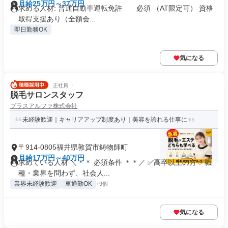
月給25万円～37万円
求める人材: 普通自動車運転免許 必須 （AT限定可） 資格
取得支援あり（全額会...
即日勤務OK
気になる
正社員
脱毛サロンスタッフ
プラスアルファ株式会社
未経験歓迎｜キャリアアップ制度あり｜美容を誇れる仕事に
〒914-0805福井県敦賀市鋳物師町
月給17万円～40万円
求めている人材 ＼＊＊ 必須条件 ＊＊／ ✅高卒以上の方 ✅職
種・業界を問わず、社会人...
業界未経験歓迎
車通勤OK
+9個
気になる