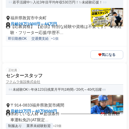
若手活躍中✨入社3年目平均年収530万円！✨未経験応援！
福井県敦賀市中央町
月給28万1000円～44万円
【応募資格】 【必須】特別な経験や資格は不要です。 ★未経
験・フリーター応援/学歴不...
即日勤務OK
交通費支給
+1個
気になる
正社員
センタースタッフ
フクムラ仮設株式会社
未経験OK✨年休123日残業月平均1時間✅20代～40代活躍
〒914-0833福井県敦賀市縄間
月給23万円～40万8500円
求めている人材 ⏩必須条件 ───────────── ◇普通自動
車運転免許(AT限定...
制服あり
業界未経験歓迎
+23個