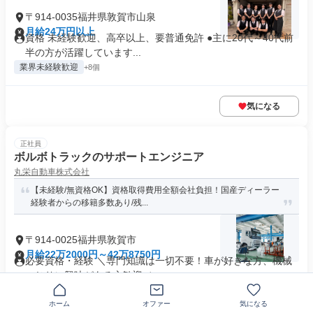
〒914-0035福井県敦賀市山泉
月給24万円以上
資格 未経験歓迎、高卒以上、要普通免許 ●主に20代～40代前
半の方が活躍しています...
業界未経験歓迎
+8個
気になる
正社員
ボルボトラックのサポートエンジニア
丸栄自動車株式会社
【未経験/無資格OK】資格取得費用全額会社負担！国産ディーラー
経験者からの移籍多数あり/残...
〒914-0025福井県敦賀市
月給22万2000円～42万8750円
必要資格・経験 ＼専門知識は一切不要！車が好きな方、機械
いじりに興味がある方歓迎／ ...
資格取得支援あり
+4個
ホーム
オファー
気になる