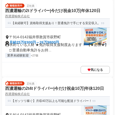
正社員
西濃運輸の2tドライバー|今だけ祝金10万|年休120日
西濃運輸株式会社
【未経験可】資格取得支援あり！普通免許で手にする安定収入。
〒914-0142福井県敦賀市萩野町
月給25万8300円～26万9800円
求めている人材 ★免許取得支援制度あります！ 【★必須★】
□ 普通自動車免許をお持...
業界未経験歓迎
+27個
気になる
正社員
西濃運輸の2t4tドライバー|今だけ祝金10万|年休120日
西濃運輸株式会社
【ガッツリ稼ぐ】月収40万以上も可能な配送ドライバー！
〒914-0142福井県敦賀市萩野町