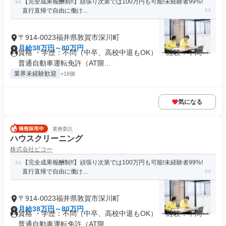
【完全成果報酬制!!】頑張り次第では100万円も可能!未経験者99%!
直行直帰で自由に働け...
〒914-0023福井県敦賀市深川町
月給38万円～80万円
資格 ・学歴：不問（中卒、高校中退もOK） ・経験：不問 ・
普通自動車運転免許（AT限...
業界未経験歓迎
+18個
気になる
業務委託
ハウスクリーニング
株式会社ビコー
【完全成果報酬制!!】頑張り次第では100万円も可能!未経験者99%!
直行直帰で自由に働け...
〒914-0023福井県敦賀市深川町
月給38万円～80万円
資格 ・学歴：不問（中卒、高校中退もOK） ・経験：不問 ・
普通自動車運転免許（AT限...