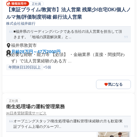
正社員
【東証プライム/敦賀市】法人営業 残業少/在宅OK/個人ノ
ルマ無/評価制度明確 銀行法人営業
株式会社福井銀行
■福井県のリーディングバンクである当社の法人営業を担当して頂
きます。「地域の課題解決業」と...
福井県敦賀市
月給28万円～47万2000円
必要な経験・能力等 【必須】 ・金融業界（直接・間接問わ
ず）で法人営業経験のある方 ...
年間休日120日以上
+5個
気になる
正社員
衛生処理場の運転管理業務
㈱日本管財環境サービス
オープニングスタッフ/衛生処理場の運転管理/未経験の方も歓迎/東
証プライム上場のグループ/...