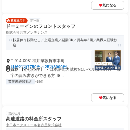
気になる
正社員
ドーミーインのフロントスタッフ
株式会社共立メンテナンス
転居伴う転勤なし／上場企業／副業OK／賞与年3回／業界未経験歓
迎
〒914-0051福井県敦賀市本町
月給21万7750円～25万3000円
資格 【必須条件】 ・日本語能力試験N1レベル以上の方 ・漢
字の読み書きができる方 ※...
業界未経験歓迎
+18個
気になる
契約社員
高速道路の料金所スタッフ
中日本エクストール名古屋株式会社