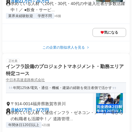
月給21万円～26万円
求めている人材 ＼20代・30代・40代の中途入社者が多数活躍
中！／ ●飲食・サービ...
業界未経験歓迎
学歴不問
+6個
気になる
この企業の類似求人を見る
正社員
インフラ設備のプロジェクトマネジメント・勤務エリア
特定コース
中日本高速道路株式会社
年間125休/電気・通信・機械・建築の経験を発注者側で活かす
〒914-0014福井県敦賀市井川
月給27万円～37万円
求めている人材 ＼通信インフラ・ゼネコン・メーカー等から
の転職者も活躍中！／ 道路管理...
年間休日120日以上
+21個