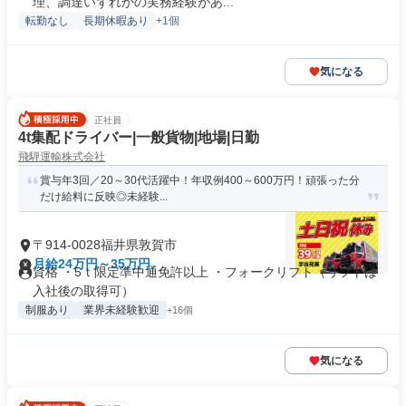
理、調達いずれかの実務経験があ...
転勤なし
長期休暇あり
+1個
気になる
正社員
4t集配ドライバー|一般貨物|地場|日勤
飛騨運輸株式会社
賞与年3回／20～30代活躍中！年収例400～600万円！頑張った分
だけ給料に反映◎未経験...
〒914-0028福井県敦賀市
月給24万円～35万円
資格 ・5ｔ限定準中通免許以上 ・フォークリフト（リフトは
入社後の取得可）
制服あり
業界未経験歓迎
+16個
気になる