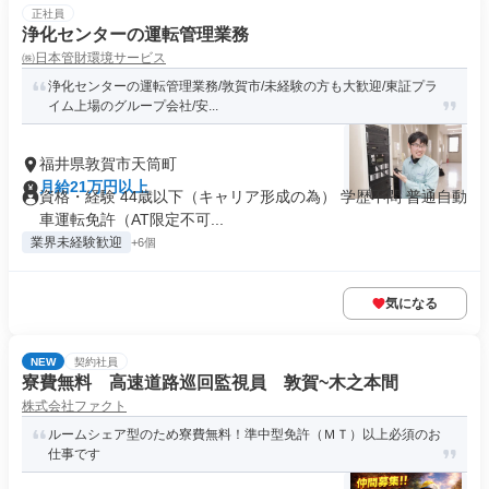
正社員
浄化センターの運転管理業務
㈱日本管財環境サービス
浄化センターの運転管理業務/敦賀市/未経験の方も大歓迎/東証プラ
イム上場のグループ会社/安...
福井県敦賀市天筒町
月給21万円以上
資格・経験 44歳以下（キャリア形成の為） 学歴不問 普通自動
車運転免許（AT限定不可...
業界未経験歓迎
+6個
気になる
NEW
契約社員
寮費無料 高速道路巡回監視員 敦賀~木之本間
株式会社ファクト
ルームシェア型のため寮費無料！準中型免許（ＭＴ）以上必須のお
仕事です