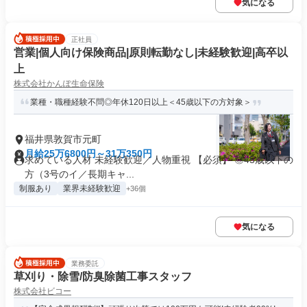
気になる
正社員
営業|個人向け保険商品|原則転勤なし|未経験歓迎|高卒以
上
株式会社かんぽ生命保険
業種・職種経験不問◎年休120日以上＜45歳以下の方対象＞
福井県敦賀市元町
月給25万6800円～31万350円
求めている人材 未経験歓迎／人物重視 【必須】 ◎45歳以下の
方（3号のイ／長期キャ...
制服あり
業界未経験歓迎
+36個
気になる
業務委託
草刈り・除雪/防臭除菌工事スタッフ
株式会社ビコー