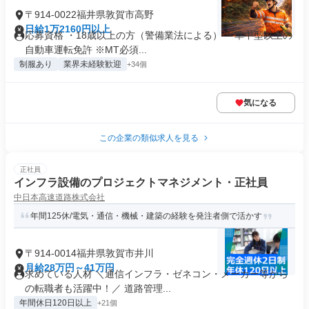
〒914-0022福井県敦賀市高野
日給1万2160円以上
応募資格 ・18歳以上の方（警備業法による） ・準中型以上の
自動車運転免許 ※MT必須...
制服あり
業界未経験歓迎
+34個
気になる
この企業の類似求人を見る
正社員
インフラ設備のプロジェクトマネジメント・正社員
中日本高速道路株式会社
年間125休/電気・通信・機械・建築の経験を発注者側で活かす
〒914-0014福井県敦賀市井川
月給28万円～41万円
求めている人材 ＼通信インフラ・ゼネコン・メーカー等から
の転職者も活躍中！／ 道路管理...
年間休日120日以上
+21個