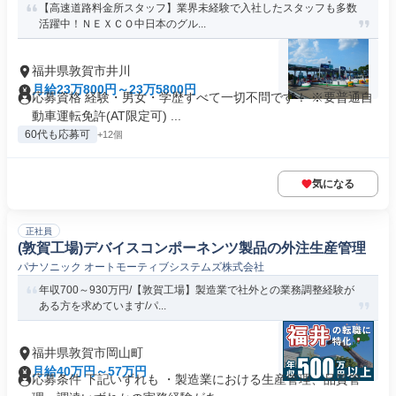
【高速道路料金所スタッフ】業界未経験で入社したスタッフも多数
活躍中！ＮＥＸＣＯ中日本のグル...
福井県敦賀市井川
月給23万800円～23万5800円
応募資格 経験・男女・学歴すべて一切不問です！ ※要普通自
動車運転免許(AT限定可) ...
60代も応募可
+12個
気になる
正社員
(敦賀工場)デバイスコンポーネンツ製品の外注生産管理
パナソニック オートモーティブシステムズ株式会社
年収700～930万円/【敦賀工場】製造業で社外との業務調整経験が
ある方を求めています/パ...
福井県敦賀市岡山町
月給40万円～57万円
応募条件 下記いずれも ・製造業における生産管理、品質管