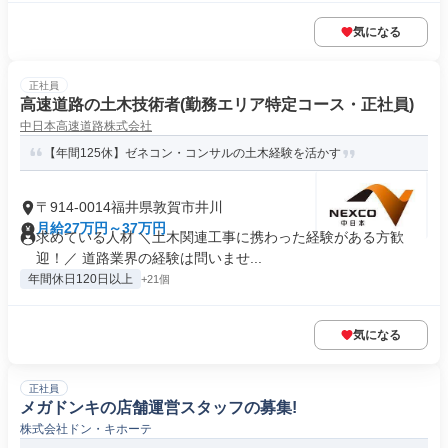
気になる
正社員
高速道路の土木技術者(勤務エリア特定コース・正社員)
中日本高速道路株式会社
【年間125休】ゼネコン・コンサルの土木経験を活かす
〒914-0014福井県敦賀市井川
月給27万円～37万円
求めている人材 ＼土木関連工事に携わった経験がある方歓
迎！／ 道路業界の経験は問いませ...
年間休日120日以上
+21個
気になる
正社員
メガドンキの店舗運営スタッフの募集!
株式会社ドン・キホーテ