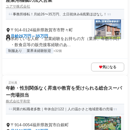
産業用機械の法人営業
ユアサ株式会社
事務所移転！⽉給26〜35万円、⼟⽇祝休み&残業ほぼなし！
〒914-0124福井県敦賀市市野々町
月給26万円～35万円
求めている人材 ・営業経験をお持ちの⽅（業界、年数不問）
・飲⾷店等の販売接客経験のあ...
制服あり
業界未経験歓迎
+32個
気になる
正社員
年齢・性別関係なく昇進や教育を受けられる総合スーパ
ー売場担当
株式会社平和堂
同業の転職者多数｜年休合計122｜人の温かさと地域密着の売場
〒914-0054福井県敦賀市白銀町