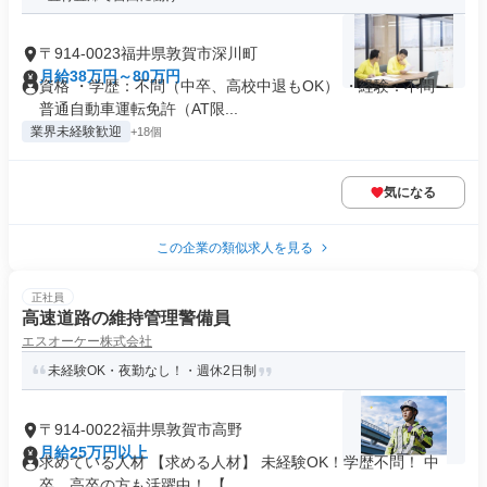
〒914-0023福井県敦賀市深川町
月給38万円～80万円
資格 ・学歴：不問（中卒、高校中退もOK） ・経験：不問 ・
普通自動車運転免許（AT限...
業界未経験歓迎
+18個
気になる
この企業の類似求人を見る
正社員
高速道路の維持管理警備員
エスオーケー株式会社
未経験OK・夜勤なし！・週休2日制
〒914-0022福井県敦賀市高野
月給25万円以上
求めている人材 【求める人材】 未経験OK！学歴不問！ 中
卒、高卒の方も活躍中！ 【...