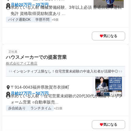
月給20万円～25万円
求めている人材 機械警備経験、3年以上必須 普通自動車運転
免許 資格取得奨励制度あり ...
バイク通勤OK
学歴不問
+5個
気になる
正社員
ハウスメーカーでの提案営業
株式会社アイ工務店
インセンティブ上限なし！住宅営業未経験の中途入社者が活躍中◎
〒914-0043福井県敦賀市衣掛町
月給27万円～50万円
求めている人材 ✨住宅営業未経験の20代30代が活躍中 ○リフ
ォーム営業 ○自動車販売...
歩合給あり
ランチタイム
+21個
気になる