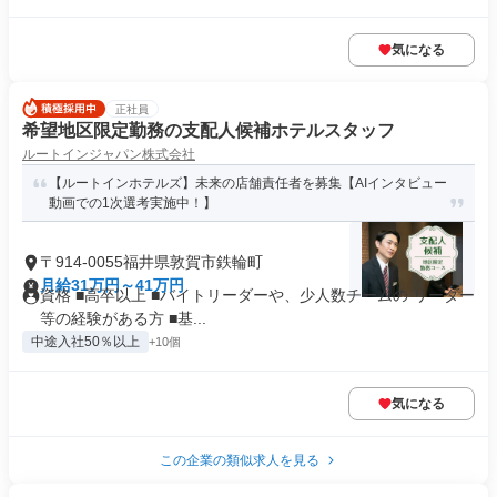
気になる
正社員
希望地区限定勤務の支配人候補ホテルスタッフ
ルートインジャパン株式会社
【ルートインホテルズ】未来の店舗責任者を募集【AIインタビュー
動画での1次選考実施中！】
〒914-0055福井県敦賀市鉄輪町
月給31万円～41万円
資格 ■高卒以上 ■バイトリーダーや、少人数チームの リーダー
等の経験がある方 ■基...
中途入社50％以上
+10個
気になる
この企業の類似求人を見る