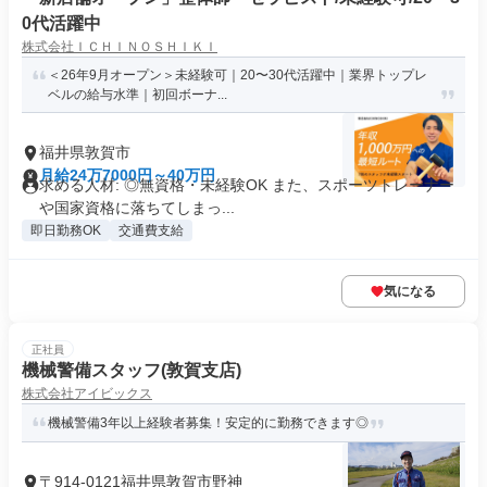
0代活躍中
株式会社ＩＣＨＩＮＯＳＨＩＫＩ
＜26年9月オープン＞未経験可｜20〜30代活躍中｜業界トップレ
ベルの給与水準｜初回ボーナ...
福井県敦賀市
月給24万7000円～40万円
求める人材: ◎無資格・未経験OK また、スポーツトレーナー
や国家資格に落ちてしまっ...
即日勤務OK
交通費支給
気になる
正社員
機械警備スタッフ(敦賀支店)
株式会社アイビックス
機械警備3年以上経験者募集！安定的に勤務できます◎
〒914-0121福井県敦賀市野神