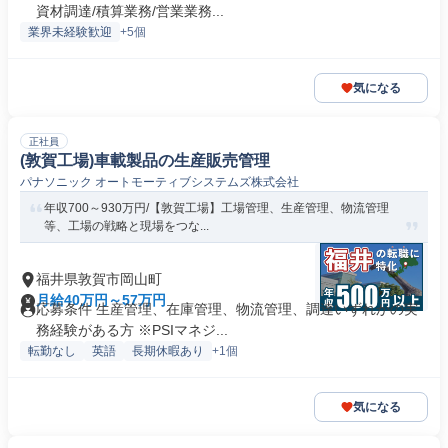
資材調達/積算業務/営業業務...
業界未経験歓迎
+5個
気になる
正社員
(敦賀工場)車載製品の生産販売管理
パナソニック オートモーティブシステムズ株式会社
年収700～930万円/【敦賀工場】工場管理、生産管理、物流管理
等、工場の戦略と現場をつな...
福井県敦賀市岡山町
月給40万円～57万円
応募条件 生産管理、在庫管理、物流管理、調達いずれかの実
務経験がある方 ※PSIマネジ...
転勤なし
英語
長期休暇あり
+1個
気になる