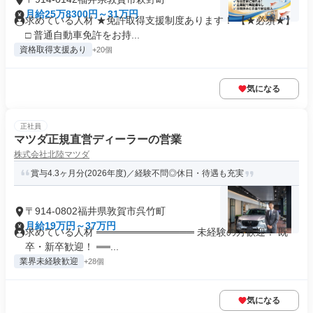
月給25万8300円～31万円
求めている人材 ★免許取得支援制度あります！ 【★必須★】
□ 普通自動車免許をお持...
資格取得支援あり
+20個
気になる
正社員
マツダ正規直営ディーラーの営業
株式会社北陸マツダ
賞与4.3ヶ月分(2026年度)／経験不問◎休日・待遇も充実
〒914-0802福井県敦賀市呉竹町
月給19万円～37万円
求めている人材 ══════════════ 未経験の方歓迎！ 既
卒・新卒歓迎！ ══...
業界未経験歓迎
+28個
気になる