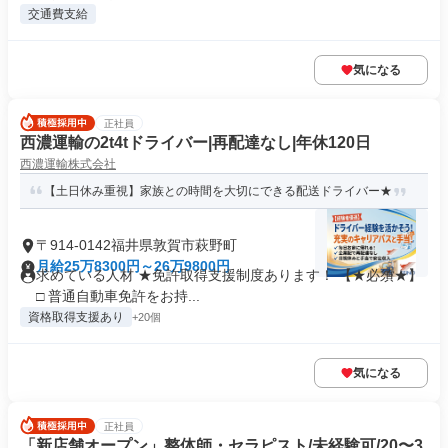
交通費支給
気になる
正社員
西濃運輸の2t4tドライバー|再配達なし|年休120日
西濃運輸株式会社
【土日休み重視】家族との時間を大切にできる配送ドライバー★
〒914-0142福井県敦賀市萩野町
月給25万8300円～26万9800円
求めている人材 ★免許取得支援制度あります！ 【★必須★】
□ 普通自動車免許をお持...
資格取得支援あり
+20個
気になる
正社員
「新店舗オープン」整体師・セラピスト/未経験可/20〜3