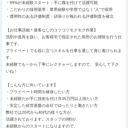
・99%が未経験スタート：手に職を付けて活躍可能

・こだわりの採用基準：業界経験や学歴ではなく"人"で採用

・透明性のある評価制度：頑張りが報われる評価制度を確立

【お仕事詳細＊接客なしのコツコツモクモク作業】

洗剤や道具を扱い、お客様宅で指定された箇所のお掃除を行う仕
事です。

プライベートでも役に立つスキルを仕事を通じて身に着けられま
す。

未経験でも一から丁寧にレクチャーしますので、 安心して下さ
いね！

【こんな方に向いています】

・プライベート時間を確保したい方

・未経験だが手に技術を付け月35万円以上得たい方

・安定した経営基盤の会社でゆったりと働きたい方

弊社では20代から40代の様々な方が、

活躍されております。スタッフの9割が、

未経験からのスタートになりますので、
