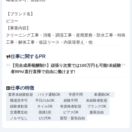
【ブランド名】

ビコー

【事業内容】

クリーニング工事・消毒・調湿工事・産廃業務・防水工事・特殊
工事・解体工事・仮設リース・内装張替え・他
仕事に関するPR
【完全成果報酬制!!】頑張り次第では100万円も可能!未経験
者99%!直行直帰で自由に働けます!
仕事の特徴
業界未経験歓迎
バイク通勤OK
学歴不問
車通勤OK
職場見学可
平日のみOK
経験不問
未経験者歓迎
経験者歓迎
ネイルOK
有資格者歓迎
ブランクOK
交通費支給
面接1回
ピアスOK
服装自由
ノルマなし
ひげOK
髪型・髪色自由