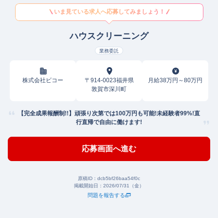
いま見ている求人へ応募してみましょう！
ハウスクリーニング
業務委託
株式会社ビコー
〒914-0023福井県
月給38万円～80万円
敦賀市深川町
【完全成果報酬制!!】頑張り次第では100万円も可能!未経験者99%!直
行直帰で自由に働けます!
応募画面へ進む
原稿ID：
dcb5bf26baa54f0c
掲載開始日：
2026/07/31（金）
問題を報告する