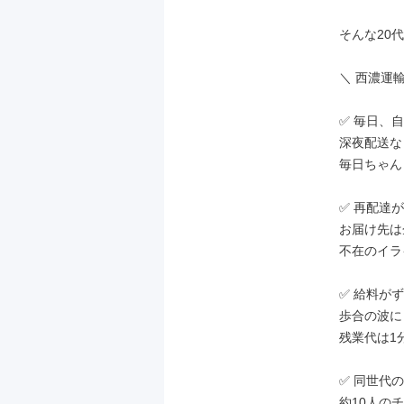
そんな20
＼ 西濃運輸
✅ 毎日、
深夜配送な
毎日ちゃん
✅ 再配達が
お届け先は
不在のイラ
✅ 給料がず
歩合の波に
残業代は1
✅ 同世代
約10人の