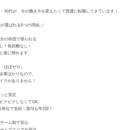
代・30代が、今の働き方を変えたくて西濃に転職してきています！

が選ばれる5つの理由 ／

自分の布団で寝られる

し！長距離なし！

と家に帰れます。

「ほぼゼロ」

企業ばかりなので、

イラがありません！

っと安定

ビクビクしなくてOK。

分単位で支給！賞与も年2回！

のチーム制で安心

チームでエリアを担当。
