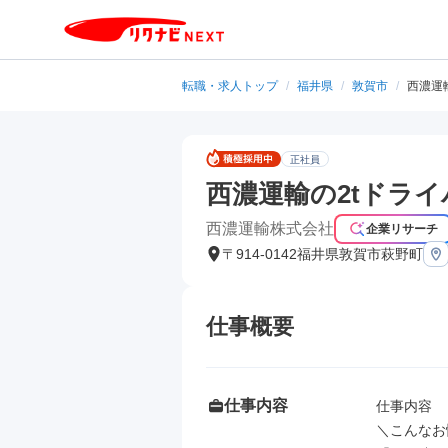
転職・求人トップ
/
福井県
/
敦賀市
/
西濃運輸
正社員
西濃運輸の2tドライバ
西濃運輸株式会社
企業リサーチ
〒914-0142福井県敦賀市萩野町
仕事概要
仕事内容
仕事内容

＼こんなお