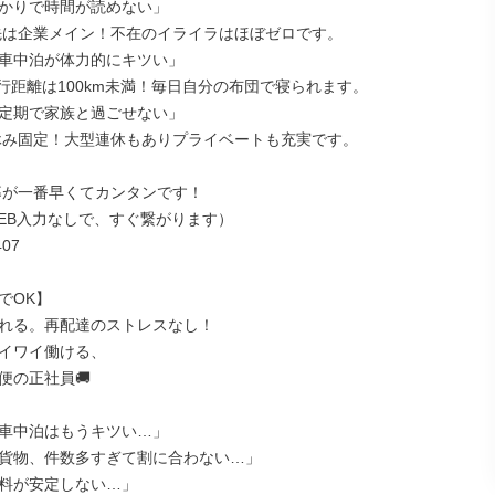
かりで時間が読めない」

先は企業メイン！不在のイライラはほぼゼロです。

車中泊が体力的にキツい」

走行距離は100km未満！毎日自分の布団で寝られます。

定期で家族と過ごせない」

休み固定！大型連休もありプライベートも充実です。

応募が一番早くてカンタンです！

EB入力なしで、すぐ繋がります）

07

OK】

れる。再配達のストレスなし！

イワイ働ける、

の正社員🚚

車中泊はもうキツい…」

貨物、件数多すぎて割に合わない…」

料が安定しない…」
