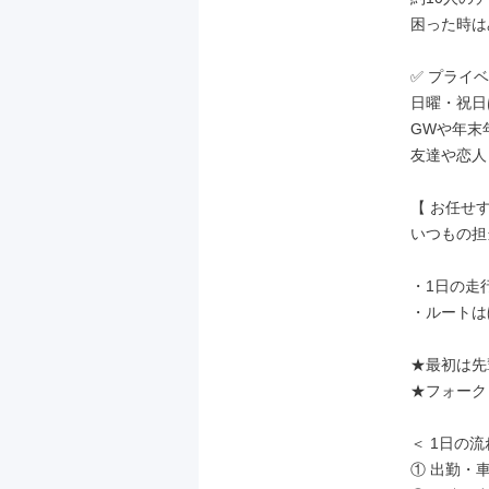
困った時は
✅ プライベ
日曜・祝日
GWや年末
友達や恋人
【 お任せす
いつもの担
・1日の走
・ルートは
★最初は先
★フォーク
＜ 1日の流れ
① 出勤・車