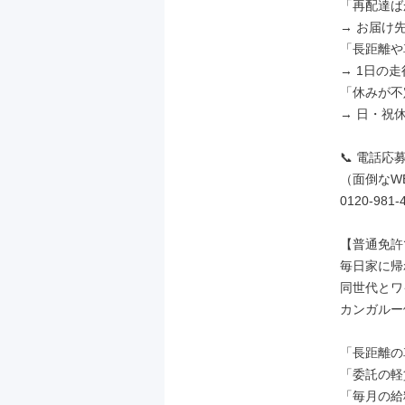
「再配達ば
→ お届け
「長距離や
→ 1日の
「休みが不
→ 日・祝
📞 電話
（面倒なW
0120-981-4
【普通免許で
毎日家に帰
同世代とワ
カンガルー便
「長距離の
「委託の軽
「毎月の給