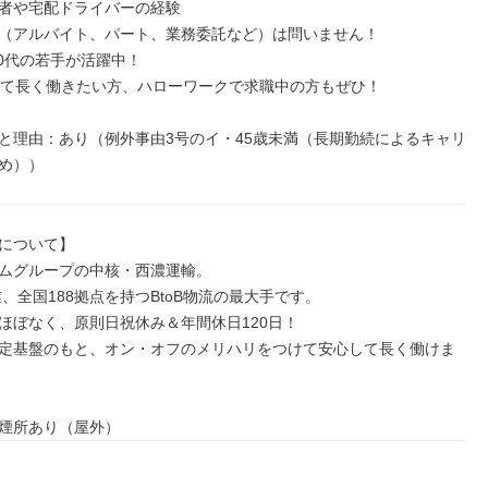
者や宅配ドライバーの経験

（アルバイト、パート、業務委託など）は問いません！

30代の若手が活躍中！

えて長く働きたい方、ハローワークで求職中の方もぜひ！

と理由：あり（例外事由3号のイ・45歳未満（長期勤続によるキャリ
め））
について】

ムグループの中核・西濃運輸。

業、全国188拠点を持つBtoB物流の最大手です。

ほぼなく、原則日祝休み＆年間休日120日！

定基盤のもと、オン・オフのメリハリをつけて安心して長く働けま
煙所あり（屋外）