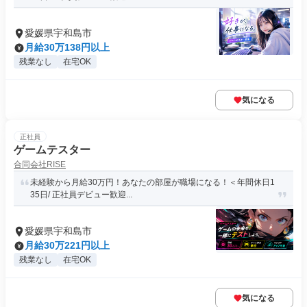
愛媛県宇和島市
月給30万138円以上
残業なし
在宅OK
気になる
正社員
ゲームテスター
合同会社RISE
未経験から月給30万円！あなたの部屋が職場になる！＜年間休日1
35日/ 正社員デビュー歓迎...
愛媛県宇和島市
月給30万221円以上
残業なし
在宅OK
気になる