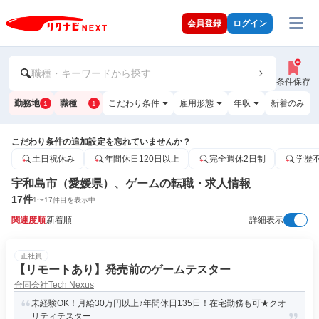
会員登録
ログイン
職種・キーワードから探す
条件保存
勤務地
職種
こだわり条件
雇用形態
年収
新着のみ
1
1
こだわり条件の追加設定を忘れていませんか？
土日祝休み
年間休日120日以上
完全週休2日制
学歴
宇和島市（愛媛県）、ゲームの転職・求人情報
17
件
1
〜
17
件目を表示中
関連度順
新着順
詳細表示
正社員
【リモートあり】発売前のゲームテスター
合同会社Tech Nexus
未経験OK！月給30万円以上♪年間休日135日！在宅勤務も可★クオ
リティテスター