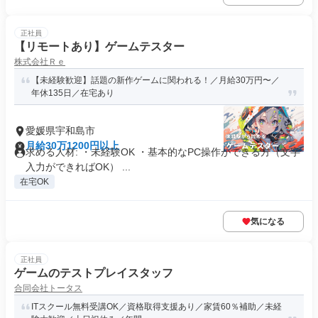
正社員
【リモートあり】ゲームテスター
株式会社Ｒｅ
【未経験歓迎】話題の新作ゲームに関われる！／月給30万円〜／
年休135日／在宅あり
愛媛県宇和島市
月給30万1200円以上
求める人材: ・未経験OK ・基本的なPC操作ができる方（文字
入力ができればOK） ...
在宅OK
気になる
正社員
ゲームのテストプレイスタッフ
合同会社トータス
ITスクール無料受講OK／資格取得支援あり／家賃60％補助／未経