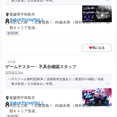
験大歓迎／土日祝休み／年間...
愛媛県宇和島市
月給29万9700円以上
求める人材: 《 応募資格 》 40歳未満 （例外事由3号のイ・長
期キャリア形成...
在宅OK
気になる
正社員
ゲームテスター・不具合確認スタッフ
合同会社Sun
ITスクール無料受講OK／資格取得支援あり／家賃60％補助／未経
験大歓迎／土日祝休み／年間...
愛媛県宇和島市
月給29万9700円以上
求める人材: 《 応募資格 》 40歳未満 （例外事由3号のイ・長
期キャリア形成...
在宅OK