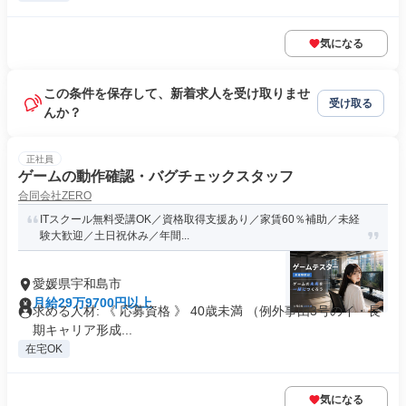
気になる
この条件を保存して、新着求人を受け取りませ
受け取る
んか？
正社員
ゲームの動作確認・バグチェックスタッフ
合同会社ZERO
ITスクール無料受講OK／資格取得支援あり／家賃60％補助／未経
験大歓迎／土日祝休み／年間...
愛媛県宇和島市
月給29万9700円以上
求める人材: 《 応募資格 》 40歳未満 （例外事由3号のイ・長
期キャリア形成...
在宅OK
気になる