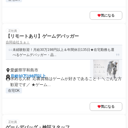
気になる
正社員
【リモートあり】ゲームデバッガー
合同会社Ｓａｉ
未経験歓迎！月給30万198円以上＆年間休日135日★在宅勤務も選
べるゲームデバッガー・品...
愛媛県宇和島市
月給30万198円以上
求める人材: 応募資格はゲームが好きであること！ ＼こんな方
歓迎です／ ★ゲーム...
在宅OK
気になる
正社員
ゲームデバッグ・検証スタッフ