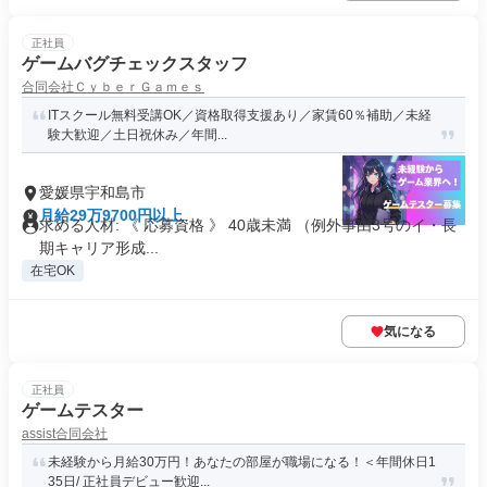
正社員
ゲームバグチェックスタッフ
合同会社ＣｙｂｅｒＧａｍｅｓ
ITスクール無料受講OK／資格取得支援あり／家賃60％補助／未経
験大歓迎／土日祝休み／年間...
愛媛県宇和島市
月給29万9700円以上
求める人材: 《 応募資格 》 40歳未満 （例外事由3号のイ・長
期キャリア形成...
在宅OK
気になる
正社員
ゲームテスター
assist合同会社
未経験から月給30万円！あなたの部屋が職場になる！＜年間休日1
35日/ 正社員デビュー歓迎...