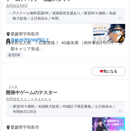
合同会社NEO
ITスクール無料受講OK／資格取得支援あり／家賃60％補助／未経
験大歓迎／土日祝休み／年間...
愛媛県宇和島市
月給29万9700円以上
求める人材: 《 応募資格 》 40歳未満 （例外事由3号のイ・長
期キャリア形成...
在宅OK
気になる
正社員
開発中ゲームのテスター
合同会社ＡｘｉｓＧａｍｅｓ
家賃60％補助／未経験大歓迎／40歳以下限定募集／土日祝休み／
年間休日135日
愛媛県宇和島市