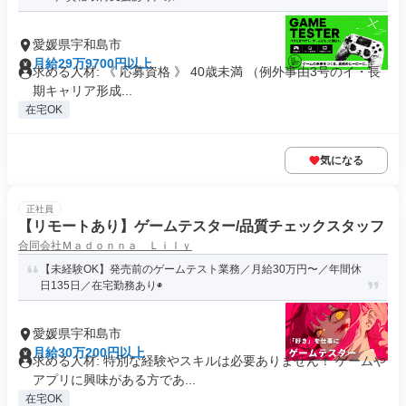
愛媛県宇和島市
月給29万9700円以上
求める人材: 《 応募資格 》 40歳未満 （例外事由3号のイ・長
期キャリア形成...
在宅OK
気になる
正社員
【リモートあり】ゲームテスター/品質チェックスタッフ
合同会社Ｍａｄｏｎｎａ Ｌｉｌｙ
【未経験OK】発売前のゲームテスト業務／月給30万円〜／年間休
日135日／在宅勤務あり◉
愛媛県宇和島市
月給30万200円以上
求める人材: 特別な経験やスキルは必要ありません！ ゲームや
アプリに興味がある方であ...
在宅OK