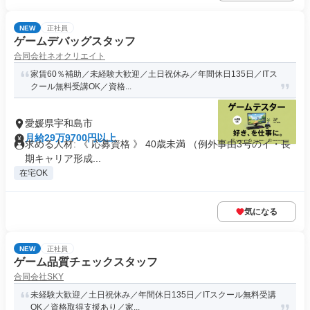
NEW
正社員
ゲームデバッグスタッフ
合同会社ネオクリエイト
家賃60％補助／未経験大歓迎／土日祝休み／年間休日135日／ITス
クール無料受講OK／資格...
愛媛県宇和島市
月給29万9700円以上
求める人材: 《 応募資格 》 40歳未満 （例外事由3号のイ・長
期キャリア形成...
在宅OK
気になる
NEW
正社員
ゲーム品質チェックスタッフ
合同会社SKY
未経験大歓迎／土日祝休み／年間休日135日／ITスクール無料受講
OK／資格取得支援あり／家...