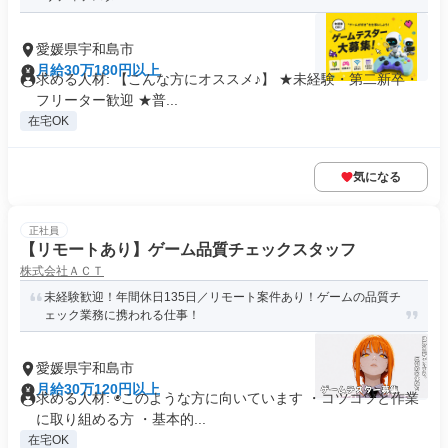
愛媛県宇和島市
月給30万180円以上
求める人材: 【こんな方にオススメ♪】 ★未経験・第二新卒・
フリーター歓迎 ★普...
在宅OK
気になる
正社員
【リモートあり】ゲーム品質チェックスタッフ
株式会社ＡＣＴ
未経験歓迎！年間休日135日／リモート案件あり！ゲームの品質チ
ェック業務に携われる仕事！
愛媛県宇和島市
月給30万120円以上
求める人材: ◉このような方に向いています ・コツコツと作業
に取り組める方 ・基本的...
在宅OK