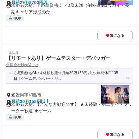
月給29万9700円以上
求める人材: 《 応募資格 》 40歳未満（例外事由3号のイ・長
期キャリア形成のた...
在宅OK
気になる
正社員
【リモートあり】ゲームテスター・デバッガー
合同会社NeoVerse
在宅勤務もOK♪未経験歓迎☆月給30万158円以上♪年間休日135
日！ゲームデバッガー・品...
愛媛県宇和島市
月給30万158円以上
求める人材: 【こんな方歓迎です】 ★未経験・第二新卒・フリ
ーター歓迎 ★ゲーム...
在宅OK
気になる