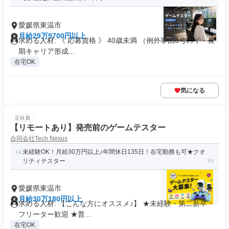
愛媛県東温市
月給29万9700円以上
求める人材: 《 応募資格 》 40歳未満 （例外事由3号のイ・長
期キャリア形成...
在宅OK
気になる
正社員
【リモートあり】発売前のゲームテスター
合同会社Tech Nexus
未経験OK！月給30万円以上♪年間休日135日！在宅勤務も可★クオ
リティテスター
愛媛県東温市
月給30万180円以上
求める人材: 【こんな方にオススメ♪】 ★未経験・第二新卒・
フリーター歓迎 ★普...
在宅OK