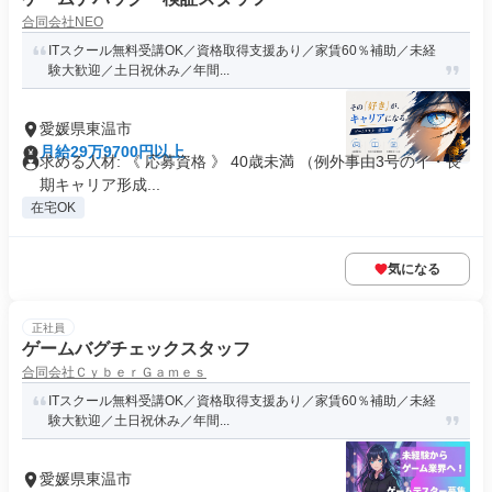
合同会社NEO
ITスクール無料受講OK／資格取得支援あり／家賃60％補助／未経
験大歓迎／土日祝休み／年間...
愛媛県東温市
月給29万9700円以上
求める人材: 《 応募資格 》 40歳未満 （例外事由3号のイ・長
期キャリア形成...
在宅OK
気になる
正社員
ゲームバグチェックスタッフ
合同会社ＣｙｂｅｒＧａｍｅｓ
ITスクール無料受講OK／資格取得支援あり／家賃60％補助／未経
験大歓迎／土日祝休み／年間...
愛媛県東温市