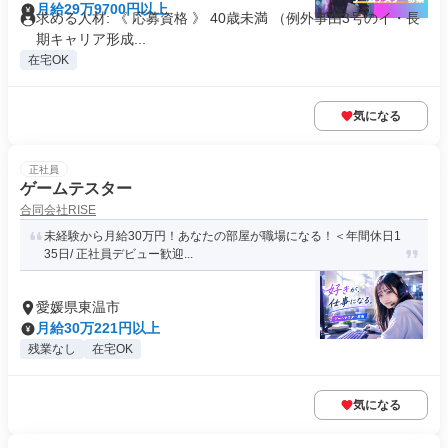
月給29万9700円以上
求める人材: 《 応募資格 》 40歳未満 （例外事由3号のイ・長
期キャリア形成...
在宅OK
気になる
正社員
ゲームテスター
合同会社RISE
未経験から月給30万円！あなたの部屋が職場になる！＜年間休日1
35日/ 正社員デビュー歓迎...
愛媛県東温市
月給30万221円以上
残業なし
在宅OK
気になる