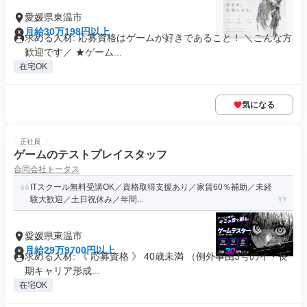
愛媛県東温市
月給30万198円以上
求める人材: 応募資格はゲームが好きであること！ ＼こんな方
歓迎です／ ★ゲーム...
在宅OK
気になる
正社員
ゲームのテストプレイスタッフ
合同会社トータス
ITスクール無料受講OK／資格取得支援あり／家賃60％補助／未経
験大歓迎／土日祝休み／年間...
愛媛県東温市
月給29万9700円以上
求める人材: 《 応募資格 》 40歳未満 （例外事由3号のイ・長
期キャリア形成...
在宅OK