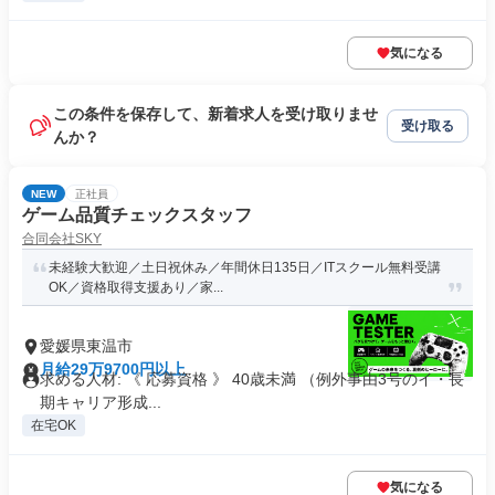
気になる
この条件を保存して、新着求人を受け取りませ
受け取る
んか？
NEW
正社員
ゲーム品質チェックスタッフ
合同会社SKY
未経験大歓迎／土日祝休み／年間休日135日／ITスクール無料受講
OK／資格取得支援あり／家...
愛媛県東温市
月給29万9700円以上
求める人材: 《 応募資格 》 40歳未満 （例外事由3号のイ・長
期キャリア形成...
在宅OK
気になる