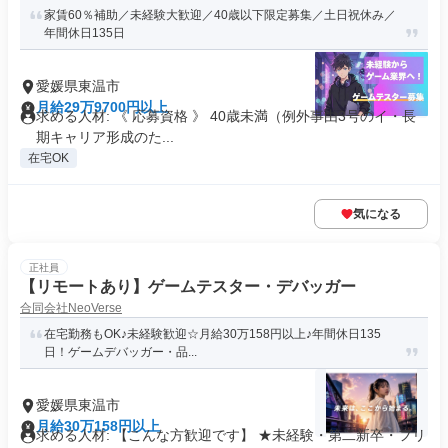
家賃60％補助／未経験大歓迎／40歳以下限定募集／土日祝休み／
年間休日135日
愛媛県東温市
月給29万9700円以上
求める人材: 《 応募資格 》 40歳未満（例外事由3号のイ・長
期キャリア形成のた...
在宅OK
気になる
正社員
【リモートあり】ゲームテスター・デバッガー
合同会社NeoVerse
在宅勤務もOK♪未経験歓迎☆月給30万158円以上♪年間休日135
日！ゲームデバッガー・品...
愛媛県東温市
月給30万158円以上
求める人材: 【こんな方歓迎です】 ★未経験・第二新卒・フリ