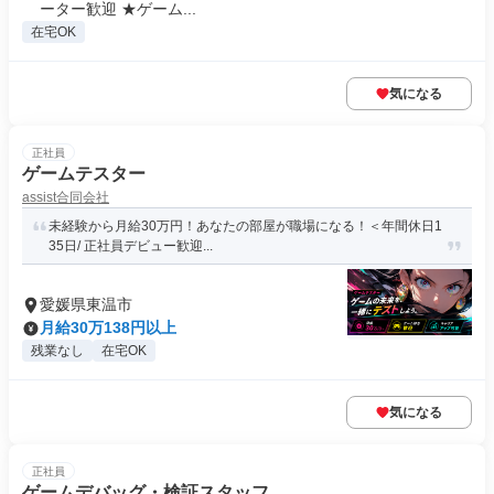
ーター歓迎 ★ゲーム...
在宅OK
気になる
正社員
ゲームテスター
assist合同会社
未経験から月給30万円！あなたの部屋が職場になる！＜年間休日1
35日/ 正社員デビュー歓迎...
愛媛県東温市
月給30万138円以上
残業なし
在宅OK
気になる
正社員
ゲームデバッグ・検証スタッフ