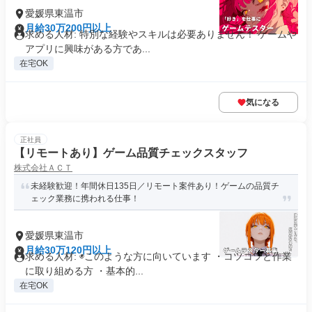
愛媛県東温市
月給30万200円以上
求める人材: 特別な経験やスキルは必要ありません！ ゲームや
アプリに興味がある方であ...
在宅OK
気になる
正社員
【リモートあり】ゲーム品質チェックスタッフ
株式会社ＡＣＴ
未経験歓迎！年間休日135日／リモート案件あり！ゲームの品質チ
ェック業務に携われる仕事！
愛媛県東温市
月給30万120円以上
求める人材: ◉このような方に向いています ・コツコツと作業
に取り組める方 ・基本的...
在宅OK