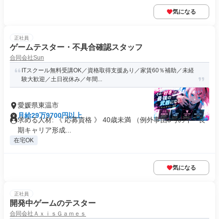
気になる
正社員
ゲームテスター・不具合確認スタッフ
合同会社Sun
ITスクール無料受講OK／資格取得支援あり／家賃60％補助／未経
験大歓迎／土日祝休み／年間...
愛媛県東温市
月給29万9700円以上
求める人材: 《 応募資格 》 40歳未満 （例外事由3号のイ・長
期キャリア形成...
在宅OK
気になる
正社員
開発中ゲームのテスター
合同会社ＡｘｉｓＧａｍｅｓ