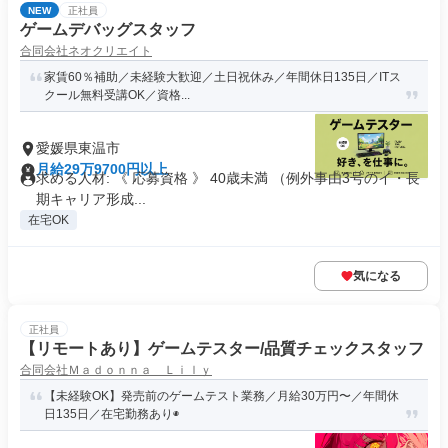
NEW
正社員
ゲームデバッグスタッフ
合同会社ネオクリエイト
家賃60％補助／未経験大歓迎／土日祝休み／年間休日135日／ITス
クール無料受講OK／資格...
愛媛県東温市
月給29万9700円以上
求める人材: 《 応募資格 》 40歳未満 （例外事由3号のイ・長
期キャリア形成...
在宅OK
気になる
正社員
【リモートあり】ゲームテスター/品質チェックスタッフ
合同会社Ｍａｄｏｎｎａ Ｌｉｌｙ
【未経験OK】発売前のゲームテスト業務／月給30万円〜／年間休
日135日／在宅勤務あり◉