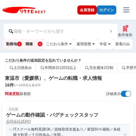
会員登録
ログイン
職種・キーワードから探す
条件保存
勤務地
職種
こだわり条件
雇用形態
年収
新着のみ
1
1
こだわり条件の追加設定を忘れていませんか？
土日祝休み
年間休日120日以上
完全週休2日制
学歴
東温市（愛媛県）、ゲームの転職・求人情報
16
件
1
〜
16
件目を表示中
関連度順
新着順
詳細表示
正社員
ゲームの動作確認・バグチェックスタッフ
合同会社ZERO
ITスクール無料受講OK／資格取得支援あり／家賃60％補助／未経
験大歓迎／土日祝休み／年間...