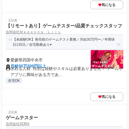
気になる
正社員
【リモートあり】ゲームテスター/品質チェックスタッフ
合同会社Ｍａｄｏｎｎａ Ｌｉｌｙ
【未経験OK】発売前のゲームテスト業務／月給30万円〜／年間休
日135日／在宅勤務あり◉
愛媛県四国中央市
月給30万200円以上
求める人材: 特別な経験やスキルは必要ありません！ ゲームや
アプリに興味がある方であ...
在宅OK
気になる
正社員
ゲームテスター
合同会社SORA