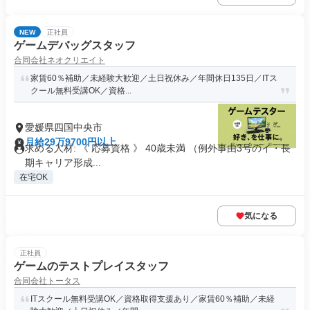
NEW
正社員
ゲームデバッグスタッフ
合同会社ネオクリエイト
家賃60％補助／未経験大歓迎／土日祝休み／年間休日135日／ITス
クール無料受講OK／資格...
愛媛県四国中央市
月給29万9700円以上
求める人材: 《 応募資格 》 40歳未満 （例外事由3号のイ・長
期キャリア形成...
在宅OK
気になる
正社員
ゲームのテストプレイスタッフ
合同会社トータス
ITスクール無料受講OK／資格取得支援あり／家賃60％補助／未経