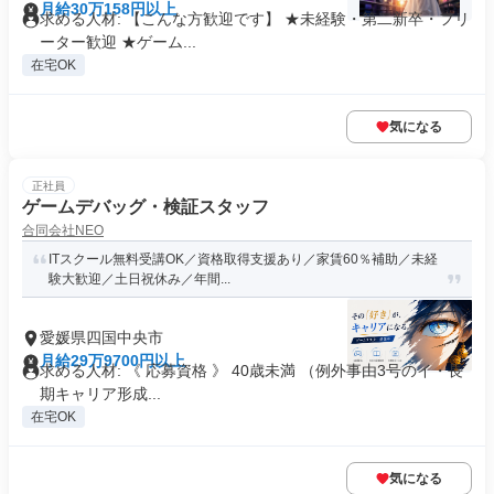
月給30万158円以上
求める人材: 【こんな方歓迎です】 ★未経験・第二新卒・フリ
ーター歓迎 ★ゲーム...
在宅OK
気になる
正社員
ゲームデバッグ・検証スタッフ
合同会社NEO
ITスクール無料受講OK／資格取得支援あり／家賃60％補助／未経
験大歓迎／土日祝休み／年間...
愛媛県四国中央市
月給29万9700円以上
求める人材: 《 応募資格 》 40歳未満 （例外事由3号のイ・長
期キャリア形成...
在宅OK
気になる