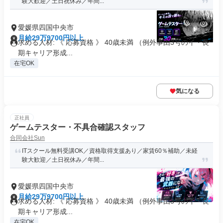
験大歓迎／土日祝休み／年間...
愛媛県四国中央市
月給29万9700円以上
求める人材: 《 応募資格 》 40歳未満 （例外事由3号のイ・長
期キャリア形成...
在宅OK
気になる
正社員
ゲームテスター・不具合確認スタッフ
合同会社Sun
ITスクール無料受講OK／資格取得支援あり／家賃60％補助／未経
験大歓迎／土日祝休み／年間...
愛媛県四国中央市
月給29万9700円以上
求める人材: 《 応募資格 》 40歳未満 （例外事由3号のイ・長
期キャリア形成...
在宅OK