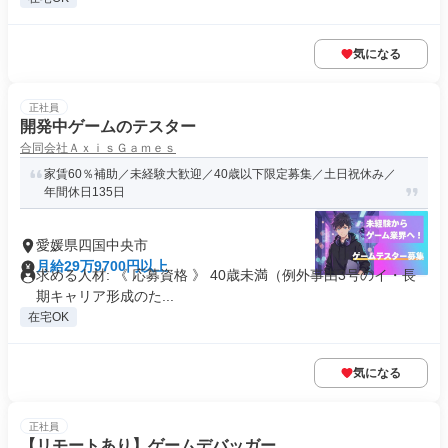
気になる
正社員
開発中ゲームのテスター
合同会社ＡｘｉｓＧａｍｅｓ
家賃60％補助／未経験大歓迎／40歳以下限定募集／土日祝休み／
年間休日135日
愛媛県四国中央市
月給29万9700円以上
求める人材: 《 応募資格 》 40歳未満（例外事由3号のイ・長
期キャリア形成のた...
在宅OK
気になる
正社員
【リモートあり】ゲームデバッガー