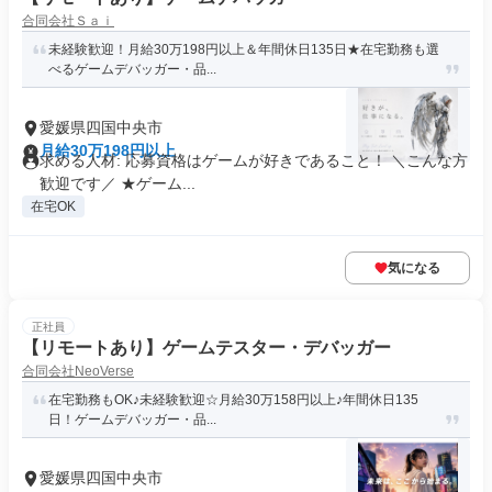
合同会社Ｓａｉ
未経験歓迎！月給30万198円以上＆年間休日135日★在宅勤務も選
べるゲームデバッガー・品...
愛媛県四国中央市
月給30万198円以上
求める人材: 応募資格はゲームが好きであること！ ＼こんな方
歓迎です／ ★ゲーム...
在宅OK
気になる
正社員
【リモートあり】ゲームテスター・デバッガー
合同会社NeoVerse
在宅勤務もOK♪未経験歓迎☆月給30万158円以上♪年間休日135
日！ゲームデバッガー・品...
愛媛県四国中央市