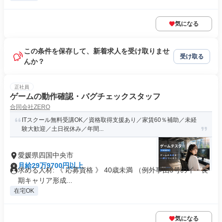
気になる
この条件を保存して、新着求人を受け取りませ
受け取る
んか？
正社員
ゲームの動作確認・バグチェックスタッフ
合同会社ZERO
ITスクール無料受講OK／資格取得支援あり／家賃60％補助／未経
験大歓迎／土日祝休み／年間...
愛媛県四国中央市
月給29万9700円以上
求める人材: 《 応募資格 》 40歳未満 （例外事由3号のイ・長
期キャリア形成...
在宅OK
気になる