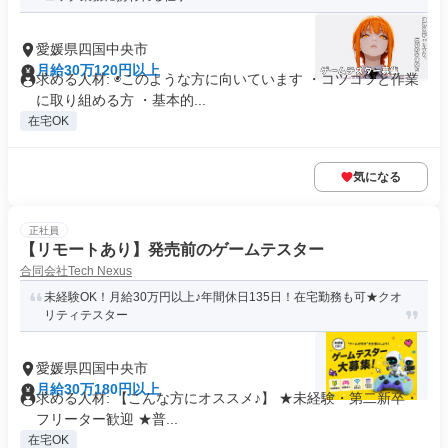
愛媛県四国中央市
月給30万120円以上
求める人材: ◉このような方に向いています ・コツコツと作業
に取り組める方 ・基本的...
在宅OK
気になる
正社員
【リモートあり】発売前のゲームテスター
合同会社Tech Nexus
未経験OK！月給30万円以上♪年間休日135日！在宅勤務も可★クオ
リティテスター
愛媛県四国中央市
月給30万180円以上
求める人材: 【こんな方にオススメ♪】 ★未経験・第二新卒・
フリーター歓迎 ★普...
在宅OK