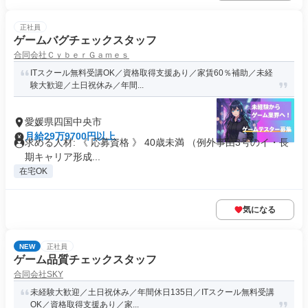
正社員
ゲームバグチェックスタッフ
合同会社ＣｙｂｅｒＧａｍｅｓ
ITスクール無料受講OK／資格取得支援あり／家賃60％補助／未経
験大歓迎／土日祝休み／年間...
愛媛県四国中央市
月給29万9700円以上
求める人材: 《 応募資格 》 40歳未満 （例外事由3号のイ・長
期キャリア形成...
在宅OK
気になる
NEW
正社員
ゲーム品質チェックスタッフ
合同会社SKY
未経験大歓迎／土日祝休み／年間休日135日／ITスクール無料受講
OK／資格取得支援あり／家...