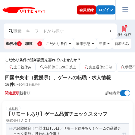
会員登録
ログイン
職種・キーワードから探す
条件保存
勤務地
職種
こだわり条件
雇用形態
年収
新着のみ
1
1
こだわり条件の追加設定を忘れていませんか？
土日祝休み
年間休日120日以上
完全週休2日制
学歴
四国中央市（愛媛県）、ゲームの転職・求人情報
16
件
1
〜
16
件目を表示中
関連度順
新着順
詳細表示
正社員
【リモートあり】ゲーム品質チェックスタッフ
株式会社ＡＣＴ
未経験歓迎！年間休日135日／リモート案件あり！ゲームの品質チ
ェック業務に携われる仕事！