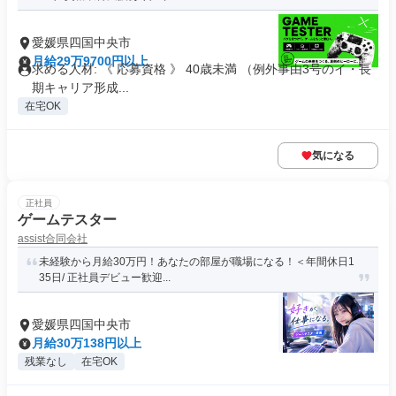
愛媛県四国中央市
月給29万9700円以上
求める人材: 《 応募資格 》 40歳未満 （例外事由3号のイ・長
期キャリア形成...
在宅OK
気になる
正社員
ゲームテスター
assist合同会社
未経験から月給30万円！あなたの部屋が職場になる！＜年間休日1
35日/ 正社員デビュー歓迎...
愛媛県四国中央市
月給30万138円以上
残業なし
在宅OK