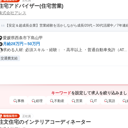
正社員
住宅アドバイザー(住宅営業)
株式会社アレス
【安定＆超成長企業】営業経験を活かしながら成長/20代～30代活躍中／7年連続増
愛媛県西条市下島山甲
月給28万円～50万円
求める人材: 必須スキル・経験： ・高卒以上 ・普通自動車免許（AT...
交通費支給
キーワード
を設定して求人を絞り込みまし
事務
経理
不動産
営業
IT
英語
正社員
注文住宅のインテリアコーディネーター