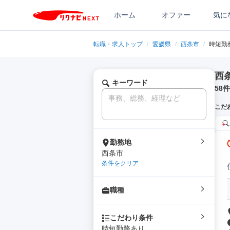
ホーム
オファー
気に
転職・求人トップ
/
愛媛県
/
西条市
/
時短勤
西
キーワード
58
件
こだ
勤務地
西条市
条件をクリア
職種
こだわり条件
時短勤務あり