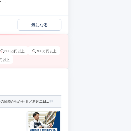
..
気になる
う
600万円以上
700万円以上
万円以上
経験が活かせる／週休二日...