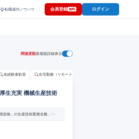
会員登録
ログイン
転職成功ノウハウ
無料
関連度順
新着順
詳細表示
未経験者歓迎
在宅勤務（リモートワーク）OK
家賃補助・住宅手当
利厚生充実 機械生産技術
造物」の生産技術業務全般...