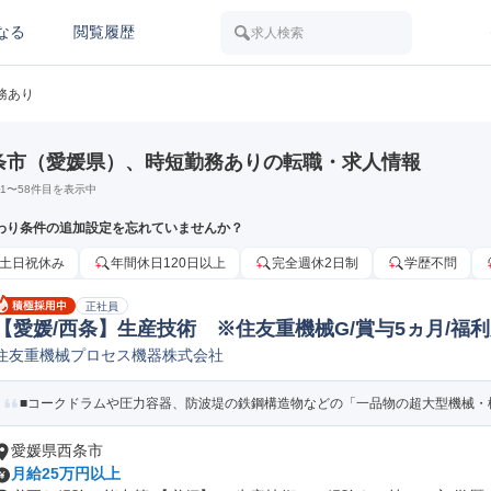
なる
閲覧履歴
求人検索
務あり
条市（愛媛県）、時短勤務ありの転職・求人情報
1
〜
58
件目を表示中
わり条件の追加設定を忘れていませんか？
土日祝休み
年間休日120日以上
完全週休2日制
学歴不問
正社員
【愛媛/西条】生産技術 ※住友重機械G/賞与5ヵ月/福
住友重機械プロセス機器株式会社
■コークドラムや圧力容器、防波堤の鉄鋼構造物などの「一品物の超大型機械・構
愛媛県西条市
月給25万円以上