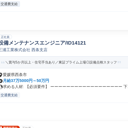
交通費支給
正社員
設備メンテナンスエンジニア/ID14121
三浦工業株式会社 西条支店
＼賞与5か月以上・住宅手当あり／東証プライム上場◎設備点検スタッフ
愛媛県西条市
月給37万5000円～50万円
求める人材: 【必須要件】 ーーーーーーーーーーーーーーーーーー 下..
交通費支給