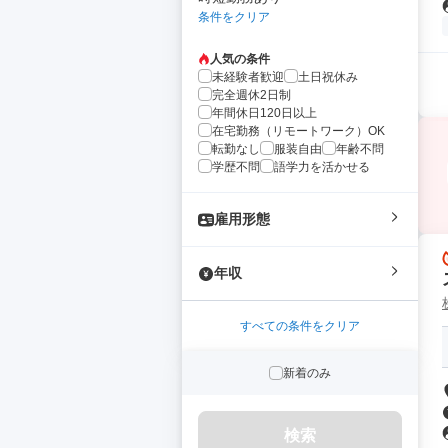
条件をクリア
人気の条件
未経験者歓迎
土日祝休み
完全週休2日制
年間休日120日以上
在宅勤務（リモートワーク）OK
転勤なし
服装自由
年齢不問
学歴不問
語学力を活かせる
雇用形態
年収
すべての条件をクリア
新着のみ
検索