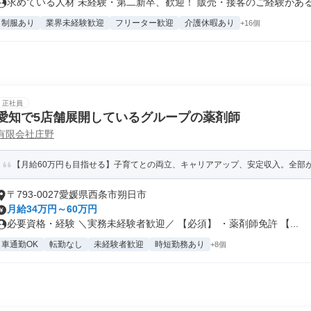
求めている人材 未経験・第二新卒、歓迎！ 販売・接客のご経験がある方
制服あり
業界未経験歓迎
フリーター歓迎
介護休暇あり
+16個
正社員
愛知で5店舗展開しているグループの薬剤師
有限会社庄野
【月給60万円も目指せる】子育てとの両立、キャリアアップ、安定収入。全部が叶
〒793-0027愛媛県西条市朔日市
月給34万円～60万円
必要資格・経験 ＼実務未経験者歓迎／ 【必須】 ・薬剤師免許 【...
車通勤OK
転勤なし
未経験者歓迎
時短勤務あり
+8個