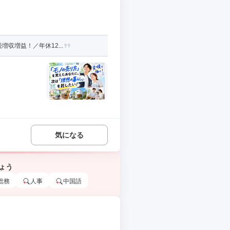
収増益！／年休12...
気になる
ょう
総務
人事
中国語