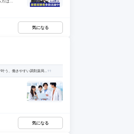
は...
気になる
う、働きやすい調剤薬局...
気になる