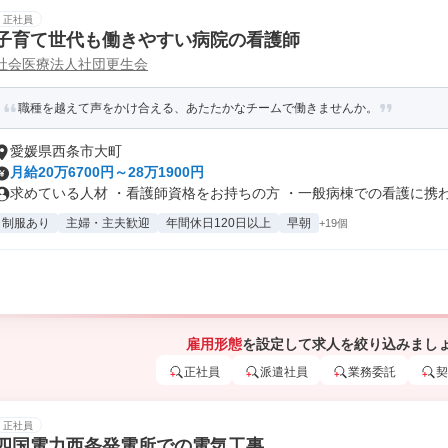
正社員
子育て世代も働きやすい病院の看護師
社会医療法人社団更生会
職種を越えて声をかけ合える、あたたかなチームで働きませんか。
愛媛県西条市大町
月給20万6700円～28万1900円
求めている人材 ・看護師資格をお持ちの方 ・一般病棟での看護に携わり
制服あり
主婦・主夫歓迎
年間休日120日以上
早朝
+19個
雇用形態
を設定して求人を絞り込みまし
正社員
派遣社員
業務委託
契
正社員
四国電力西条発電所での電気工事