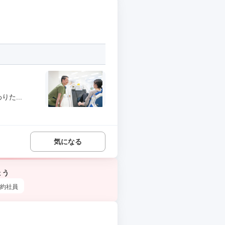
た...
気になる
ょう
約社員