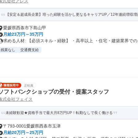
株式会社アレス
【安定＆超成長企業】培った経験を活かし更なるキャリアUP／12年連続増収増益の
愛媛県西条市下島山甲
月給23万円～35万円
求める人材: 【必須スキル・経験】 ・高卒以上 ・住宅・建築業界での..
残業なし
交通費支給
正社員
ソフトバンクショップの受付・提案スタッフ
株式会社フェイス
未経験歓迎★資格手当で最大月8万円UP！転勤なしで長く働ける
〒793-0001愛媛県西条市玉津
月給20万円～25万円