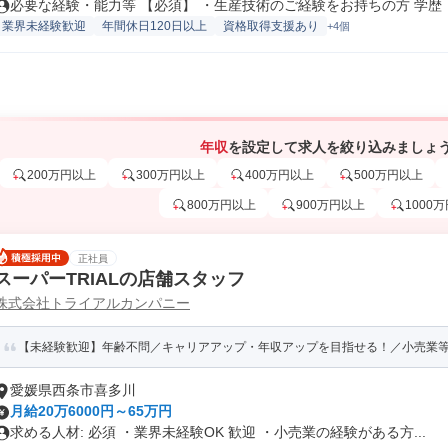
必要な経験・能力等 【必須】 ・生産技術のご経験をお持ちの方 学歴・.
業界未経験歓迎
年間休日120日以上
資格取得支援あり
+4個
年収
を設定して求人を絞り込みましょ
200万円以上
300万円以上
400万円以上
500万円以上
800万円以上
900万円以上
1000
正社員
スーパーTRIALの店舗スタッフ
株式会社トライアルカンパニー
【未経験歓迎】年齢不問／キャリアアップ・年収アップを目指せる！／小売業等の
愛媛県西条市喜多川
月給20万6000円～65万円
求める人材: 必須 ・業界未経験OK 歓迎 ・小売業の経験がある方...