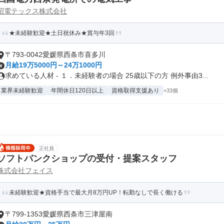
昭電テックス株式会社
★未経験歓迎★土日祝休み★賞与年3回
〒793-0042愛媛県西条市喜多川
月給19万5000円～24万1000円
求めている人材 - １．未経験者の場合 25歳以下の方 例外事由3...
業界未経験歓迎
年間休日120日以上
資格取得支援あり
+33個
正社員
ソフトバンクショップの受付・提案スタッフ
株式会社フェイス
未経験歓迎★資格手当で最大月8万円UP！転勤なしで長く働ける
〒799-1353愛媛県西条市三津屋南