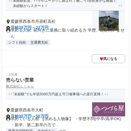
未経験歓迎、バラやユーカリに囲まれて働こう♪自然豊かな農園で
未経験からスタート！
愛媛県西条市丹原町高松
月給20万円～22万円
求める人材: 前向きに業務に取り組める方 学歴、経験問いませ
ん
シフト自由
交通費支給
気になる
正社員
売らない営業
株式会社Ｌｉｅｕ
”未経験”でも年収5000万円超え可◎催事場への直行直帰！
愛媛県西条市大町
月給30万円～50万円
求めている人材 【求める人物像】 ・学歴不問(中卒/高卒OK)
・新卒、第二新卒の方で...