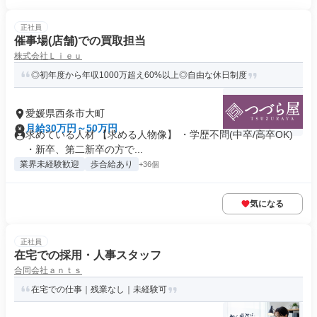
正社員
催事場(店舗)での買取担当
株式会社Ｌｉｅｕ
◎初年度から年収1000万超え60%以上◎自由な休日制度
愛媛県西条市大町
月給30万円～50万円
求めている人材 【求める人物像】 ・学歴不問(中卒/高卒OK)
・新卒、第二新卒の方で...
業界未経験歓迎
歩合給あり
+36個
気になる
正社員
在宅での採用・人事スタッフ
合同会社ａｎｔｓ
在宅での仕事｜残業なし｜未経験可