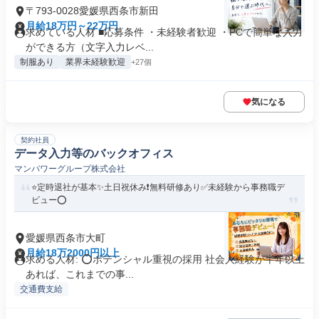
〒793-0028愛媛県西条市新田
月給18万円～22万円
求めている人材 ■応募条件 ・未経験者歓迎 ・PCで簡単な入力
ができる方（文字入力レベ...
制服あり
業界未経験歓迎
+27個
気になる
契約社員
データ入力等のバックオフィス
マンパワーグループ株式会社
⭐定時退社が基本✨土日祝休み❗️無料研修あり✅️未経験から事務職デ
ビュー⭕️
愛媛県西条市大町
月給18万2000円以上
求める人材: ⭕️ポテンシャル重視の採用 社会人経験が半年以上
あれば、これまでの事...
交通費支給