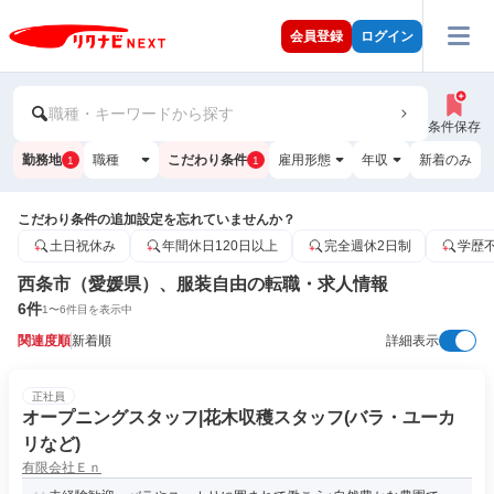
会員登録
ログイン
職種・キーワードから探す
条件保存
勤務地
職種
こだわり条件
雇用形態
年収
新着のみ
1
1
こだわり条件の追加設定を忘れていませんか？
土日祝休み
年間休日120日以上
完全週休2日制
学歴
西条市（愛媛県）、服装自由の転職・求人情報
6
件
1
〜
6
件目を表示中
関連度順
新着順
詳細表示
正社員
オープニングスタッフ|花木収穫スタッフ(バラ・ユーカ
リなど)
有限会社Ｅｎ