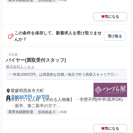
業界未経験歓迎
歩合給あり
+36個
気になる
この条件を保存して、新着求人を受け取りませ
受け取る
んか？
正社員
バイヤー(買取受付スタッフ)
株式会社Ｌｉｅｕ
年収1000万円」は現実的な目標／地元で叶う高収入キャリア◎
愛媛県西条市大町
月給30万円～50万円
求めている人材 【求める人物像】 ・学歴不問(中卒/高卒OK)
・新卒、第二新卒の方で...
業界未経験歓迎
歩合給あり
+36個
気になる