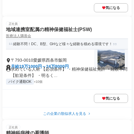
気になる
正社員
地域連携室配属の精神保健福祉士(PSW)
医療法人隣善会
経験不問！DC、B型、GHなど様々な経験を積める環境です！
〒793-0010愛媛県西条市飯岡
月給19万1000円～24万8000円
求めている人材 【必須条件】 ・精神保健福祉免許 ・経験不問
【歓迎条件】 ・明るく...
バイク通勤OK
+10個
気になる
この企業の類似求人を見る
正社員
精神科病棟の看護師