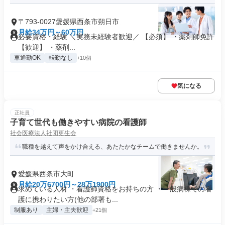
〒793-0027愛媛県西条市朔日市
月給34万円～60万円
必要資格・経験 ＼実務未経験者歓迎／ 【必須】 ・薬剤師免許
【歓迎】 ・薬剤...
車通勤OK
転勤なし
+10個
気になる
正社員
子育て世代も働きやすい病院の看護師
社会医療法人社団更生会
職種を越えて声をかけ合える、あたたかなチームで働きませんか。
愛媛県西条市大町
月給20万6700円～28万1900円
求めている人材 ・看護師資格をお持ちの方 ・一般病棟での看
護に携わりたい方(他の部署も...
制服あり
主婦・主夫歓迎
+21個