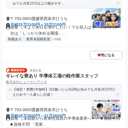
みでも月収25万以上◎働きやす...
〒793-0003愛媛県西条市ひうち
月給25万3100円～30万3100円
資格 ＼今より休日を増やしたい！でも収入はキープが叶う／
次は「しっかり休める職場」...
制服あり
業界未経験歓迎
+39個
気になる
派遣社員
キレイな寮あり 半導体工場の軽作業スタッフ
株式会社ヒューマンアイズ
【個室＊寮費1年無料】3日働いたら3日間お休みでも月収26万円◎
えひめで一人暮らし応援！
〒793-0003愛媛県西条市ひうち
月給26万3600円～31万3600円
資格 ＼未経験から将来性抜群の半導体業界へ！／ ■ 経験不問
■ 資格不問 「実家...