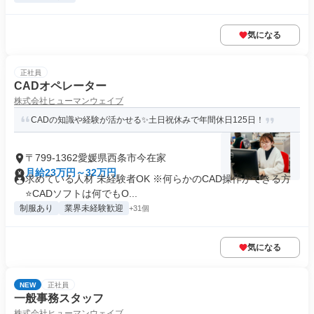
気になる
正社員
CADオペレーター
株式会社ヒューマンウェイブ
CADの知識や経験が活かせる✨土日祝休みで年間休日125日！
〒799-1362愛媛県西条市今在家
月給23万円～32万円
求めている人材 未経験者OK ※何らかのCAD操作ができる方
⭐CADソフトは何でもO...
制服あり
業界未経験歓迎
+31個
気になる
NEW
正社員
一般事務スタッフ
株式会社ヒューマンウェイブ