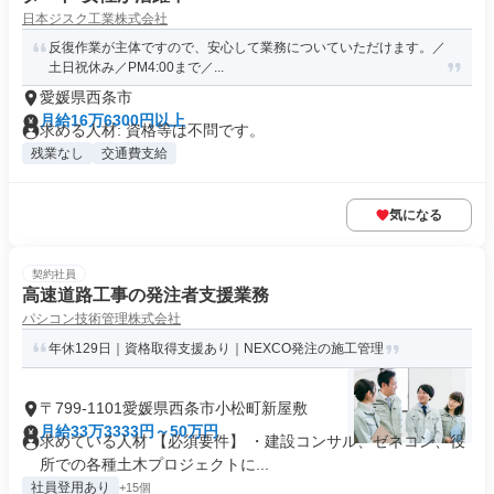
日本ジスク工業株式会社
反復作業が主体ですので、安心して業務についていただけます。／
土日祝休み／PM4:00まで／...
愛媛県西条市
月給16万6300円以上
求める人材: 資格等は不問です。
残業なし
交通費支給
気になる
契約社員
高速道路工事の発注者支援業務
パシコン技術管理株式会社
年休129日｜資格取得支援あり｜NEXCO発注の施工管理
〒799-1101愛媛県西条市小松町新屋敷
月給33万3333円～50万円
求めている人材 【必須要件】 ・建設コンサル、ゼネコン、役
所での各種土木プロジェクトに...
社員登用あり
+15個