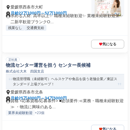
愛媛県西条市大町
月給22万1000円～52万1000円
求める人材: 高卒以上✨ 職種未経験歓迎✨ 業種未経験歓迎第✨
二新卒歓迎ブランクO...
残業なし
交通費支給
気になる
正社員
物流センター運営を担う センター長候補
株式会社大木 四国支店
物流管理職（未経験可）ヘルスケアや食品を扱う老舗企業／東証ス
タンダード上場グループ！
愛媛県西条市北条
月給25万4000円～34万5000円
資格 <応募資格/応募条件> ■必須要件:≪業務・職種未経験歓迎
≫ ・物流に興味のある...
業界未経験歓迎
+23個
気になる