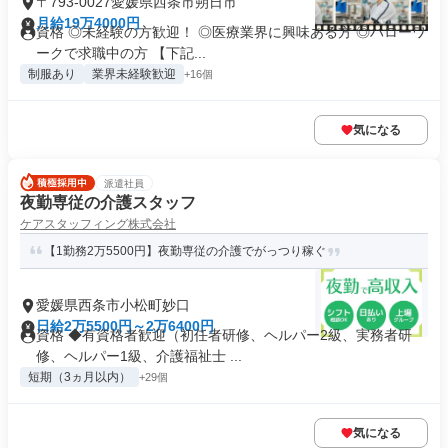
〒793-0027愛媛県西条市朔日市
月給19万4000円
資格 ◎未経験の方歓迎！ ◎医療業界に興味ある方 ◎ハローワ
ークで求職中の方 【下記...
制服あり
業界未経験歓迎
+16個
気になる
派遣社員
夜勤専従の介護スタッフ
ケアスタッフィング株式会社
【1勤務2万5500円】夜勤専従の介護でがっつり稼ぐ
愛媛県西条市小松町妙口
日給2万5500円～2万6400円
資格 ◆有資格者歓迎（初任者研修、ヘルパー2級、実務者研
修、ヘルパー1級、介護福祉士 ...
短期（3ヵ月以内）
+29個
気になる