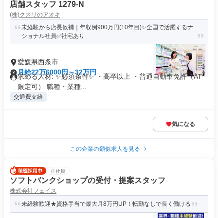
店舗スタッフ 1279-N
(株)クスリのアオキ
未経験から店長候補｜年収例900万円(10年目)✨全国で活躍するナ
ショナル社員✅社宅あり
愛媛県西条市
月給22万6000円～32万円
求める人材: ✨必須条件✨ ・高卒以上 ・普通自動車免許（AT
限定可） 職種・業種...
交通費支給
気になる
この企業の類似求人を見る
正社員
ソフトバンクショップの受付・提案スタッフ
株式会社フェイス
未経験歓迎★資格手当で最大月8万円UP！転勤なしで長く働ける