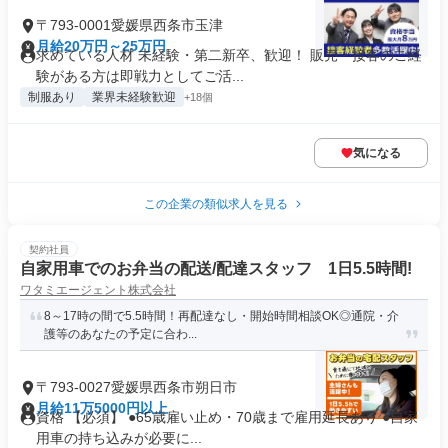
〒793-0001愛媛県西条市玉津
月給20万円～25万円
求めている人材 未経験・第二新卒、歓迎！ 販売・接客のご経
験がある方は即戦力としてご活...
制服あり
業界未経験歓迎
+18個
気になる
この企業の類似求人を見る
契約社員
自家用車でのお弁当の配送/配達スタッフ 1日5.5時間!
ワタミエージェント株式会社
8～17時の間で5.5時間！再配達なし・開始時間相談OK◎通院・介
護等のあなたの予定に合わ...
〒793-0027愛媛県西条市朔日市
月給11万5000円以上
資格 【必須】 ●65歳雇い止め・70歳まで雇用延長あり ●自家
用車の持ち込みが必要に...