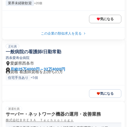
業界未経験歓迎
+20個
気になる
この企業の類似求人を見る
正社員
一般病院の看護師/日勤常勤
西条愛寿会病院
愛媛県西条市
月給25万4000円～32万4000円
資格 看護師資格をお持ちの方
住宅手当あり
+5個
気になる
派遣社員
サーバー・ネットワーク機器の運用・改善業務
株式会社ＢＲＥＸＡ Ｔｅｃｈｎｏｌｏｇｙ