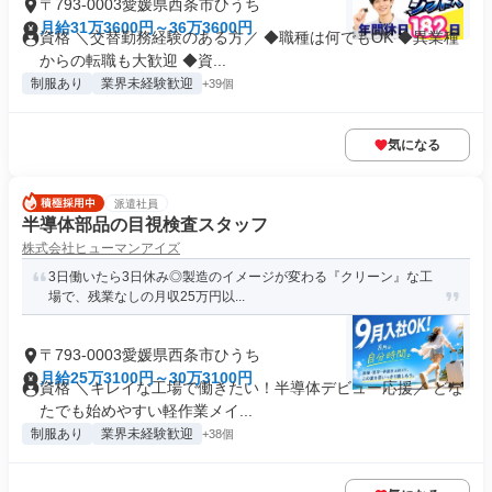
〒793-0003愛媛県西条市ひうち
月給31万3600円～36万3600円
資格 ＼交替勤務経験のある方／ ◆職種は何でもOK ◆異業種
からの転職も大歓迎 ◆資...
制服あり
業界未経験歓迎
+39個
気になる
派遣社員
半導体部品の目視検査スタッフ
株式会社ヒューマンアイズ
3日働いたら3日休み◎製造のイメージが変わる『クリーン』な工
場で、残業なしの月収25万円以...
〒793-0003愛媛県西条市ひうち
月給25万3100円～30万3100円
資格 ＼キレイな工場で働きたい！半導体デビュー応援／ どな
たでも始めやすい軽作業メイ...
制服あり
業界未経験歓迎
+38個