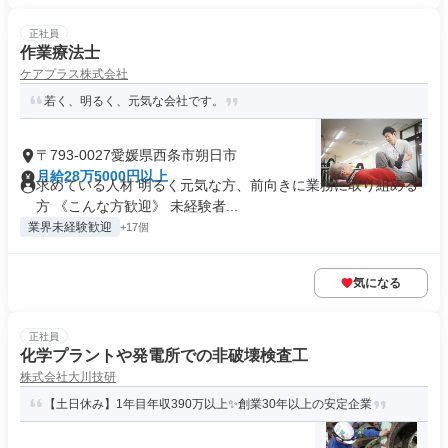
正社員
作業療法士
ケアプラス株式会社
若く、明るく、元気な会社です。
〒793-0027愛媛県西条市朔日市
月給28万5000円以上
求めている人材 明るく元気な方、前向きに業務に取り組める
方 《こんな方歓迎》 未経験者...
業界未経験歓迎
+17個
気になる
正社員
化学プラントや発電所での非破壊検査工
株式会社大川技研
【土日休み】1年目年収390万以上✨創業30年以上の安定企業