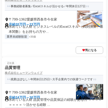
事務経験者募集✅Excelスキルが活かせる✅年間休日127日
〒799-1362愛媛県西条市今在家
月給20万円～23万円
求めている人材 ビジネスレベルのExcelスキル （四則演算、基
本関数）をお持ちの方や...
業界未経験歓迎
+35個
気になる
正社員
品質管理
株式会社ヒューマンウェイブ
残業ほぼなし✨年間休日125日✨大手企業内での快適ワークです
〒799-1362愛媛県西条市今在家
月給24万円～30万円
求めている人材 品質管理や品質保証の経験がある方 ＝＝＝＝
＝＝＝＝ ✨活かせる経験 ...