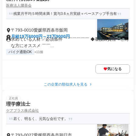
医療法人隣善会
残業月平均５時間未満！賞与3.6ヵ月実績＋ベースアップ手当有
〒793-0010愛媛県西条市飯岡
月給19万6000円～23万9000円
求めている人材 ✅必須条件 ￣￣￣￣￣￣ ◆看護師資格 ⭐こん
な方にオススメ ￣￣...
バイク通勤OK
+11個
気になる
この企業の類似求人を見る
正社員
理学療法士
ケアプラス株式会社
若く、明るく、元気な会社です。
〒793-0027愛媛県西条市朔日市