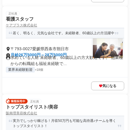
正社員
看護スタッフ
ケアプラス株式会社
若く、明るく、元気な会社です。未経験者、60歳以上の方活躍中
〒793-0027愛媛県西条市朔日市
月給26万5000円～28万5000円
求めている人材 未経験者、60歳以上の方大歓迎です。 他業種
からの転職組も福祉未経験で...
業界未経験歓迎
+18個
気になる
正社員
トップスタイリスト/美容
阪南理美容株式会社
実力でしっかり稼げる！月収50万円も可能な高待遇♪チームを導く
トップスタイリスト！