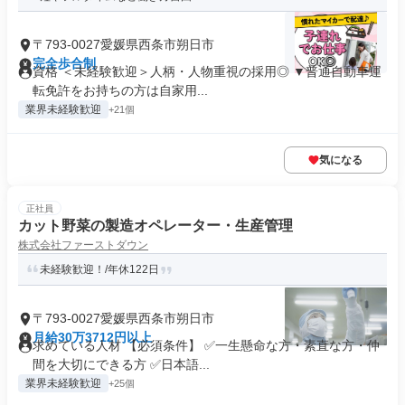
〒793-0027愛媛県西条市朔日市
完全歩合制
資格 ＜未経験歓迎＞人柄・人物重視の採用◎ ▼普通自動車運
転免許をお持ちの方は自家用...
業界未経験歓迎
+21個
気になる
正社員
カット野菜の製造オペレーター・生産管理
株式会社ファーストダウン
未経験歓迎！/年休122日
〒793-0027愛媛県西条市朔日市
月給30万3712円以上
求めている人材 【必須条件】 ✅一生懸命な方・素直な方・仲
間を大切にできる方 ✅日本語...
業界未経験歓迎
+25個