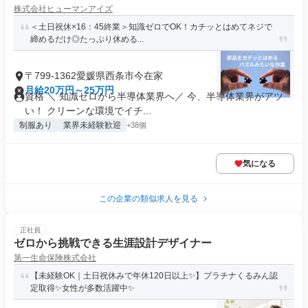
株式会社ヒューマンアイズ
＜土日祝休×16：45終業＞知識ゼロでOK！カチッとはめてネジで
締めるだけ◎たっぷり休める...
〒799-1362愛媛県西条市今在家
月給20万円～25万円
資格 ＼ 知識ゼロから半導体業界へ／ 今、半導体業界がアツ
い！ クリーンな環境でイチ...
制服あり
業界未経験歓迎
+38個
気になる
この企業の類似求人を見る
正社員
ゼロから挑戦できる生涯設計デザイナー
第一生命保険株式会社
【未経験OK｜土日祝休みで年休120日以上✨】プラチナくるみん認
定取得✨女性が多数活躍中✨