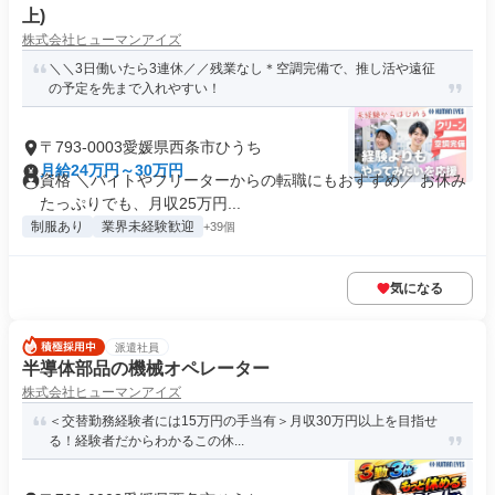
上)
株式会社ヒューマンアイズ
＼＼3日働いたら3連休／／残業なし＊空調完備で、推し活や遠征
の予定を先まで入れやすい！
〒793-0003愛媛県西条市ひうち
月給24万円～30万円
資格 ＼バイトやフリーターからの転職にもおすすめ／ お休み
たっぷりでも、月収25万円...
制服あり
業界未経験歓迎
+39個
気になる
派遣社員
半導体部品の機械オペレーター
株式会社ヒューマンアイズ
＜交替勤務経験者には15万円の手当有＞月収30万円以上を目指せ
る！経験者だからわかるこの休...