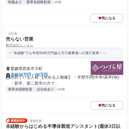
制服あり
業界未経験歓迎
+29個
気になる
正社員
売らない営業
株式会社Ｌｉｅｕ
”未経験”でも年収5000万円超え可◎催事場への直行直帰！
愛媛県西条市大町
月給30万円～50万円
求めている人材 【求める人物像】 ・学歴不問(中卒/高卒OK)
・新卒、第二新卒の方で...
業界未経験歓迎
歩合給あり
+36個
気になる
派遣社員
未経験からはじめる半導体製造アシスタント(週休3日以