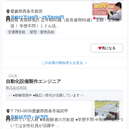
愛媛県西条市新田
月給27万160円～29万9200円
資格 美容師免許 定年制60歳（延長雇用65歳） 主婦・主夫歓
迎！ 学歴不問！ミドル活...
交通費支給
髪型・髪色自由
気になる
この企業の類似求人を見る
正社員
自動化設備製作エンジニア
株式会社MSE
●積極増員中 ●幅広い世代が活躍しています
〒793-0035愛媛県西条市福武甲
月給20万円～50万円
求めている人材 ●未経験者の方歓迎 ●学歴不問 ※制御作業につ
いては女性社員が活躍中 ...