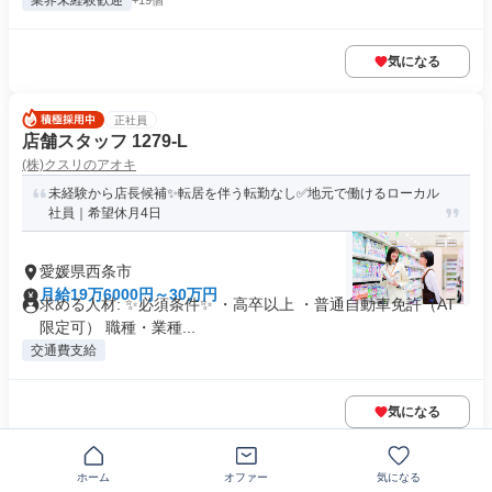
業界未経験歓迎
+19個
気になる
正社員
店舗スタッフ 1279-L
(株)クスリのアオキ
未経験から店長候補✨転居を伴う転勤なし✅地元で働けるローカル
社員｜希望休月4日
愛媛県西条市
月給19万6000円～30万円
求める人材: ✨必須条件✨ ・高卒以上 ・普通自動車免許（AT
限定可） 職種・業種...
交通費支給
気になる
正社員
ホーム
オファー
気になる
精神科病棟のケアスタッフ(看護補助)