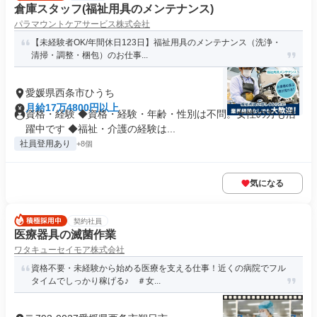
倉庫スタッフ(福祉用具のメンテナンス)
パラマウントケアサービス株式会社
【未経験者OK/年間休日123日】福祉用具のメンテナンス（洗浄・
清掃・調整・梱包）のお仕事...
愛媛県西条市ひうち
月給17万4800円以上
資格・経験 ◆資格・経験・年齢・性別は不問。女性の方も活
躍中です ◆福祉・介護の経験は...
社員登用あり
+8個
気になる
契約社員
医療器具の滅菌作業
ワタキューセイモア株式会社
資格不要・未経験から始める医療を支える仕事！近くの病院でフル
タイムでしっかり稼げる♪ ＃女...