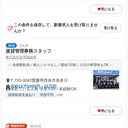
気になる
この条件を保存して、新着求人を受け取りませ
受け取る
んか？
NEW
正社員
賃貸管理事務スタッフ
株式会社全管協総研
未経験歓迎／個人ノルマなし／週休2日制｜土日の希望休もOK
〒793-0042愛媛県西条市喜多川
月給18万5000円～25万円
求めている人材 学歴不問 / 未経験OK
資格取得支援あり
学歴不問
+8個
気になる
契約社員