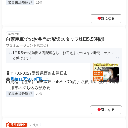
業界未経験歓迎
+11個
気になる
契約社員
自家用車でのお弁当の配送スタッフ/1日5.5時間!
ワタミエージェント株式会社
1日5.5hの短時間＆再配達なし！お迎えまでのスキマ時間にサクッ
と働けます♪
〒793-0027愛媛県西条市朔日市
月給11万5000円以上
資格 【必須】 ●65歳雇い止め・70歳まで雇用延長あり ●自家
用車の持ち込みが必要に...
業界未経験歓迎
+20個
気になる
正社員