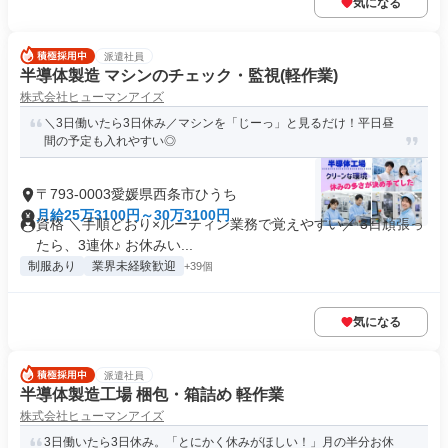
気になる
派遣社員
半導体製造 マシンのチェック・監視(軽作業)
株式会社ヒューマンアイズ
＼3日働いたら3日休み／マシンを「じーっ」と見るだけ！平日昼
間の予定も入れやすい◎
〒793-0003愛媛県西条市ひうち
月給25万3100円～30万3100円
資格 ＼手順どおり×ルーティン業務で覚えやすい／ 3日頑張っ
たら、3連休♪ お休みい...
制服あり
業界未経験歓迎
+39個
気になる
派遣社員
半導体製造工場 梱包・箱詰め 軽作業
株式会社ヒューマンアイズ
3日働いたら3日休み。「とにかく休みがほしい！」月の半分お休