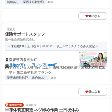
制服あり
業界未経験歓迎
+40個
気になる
正社員
保険サポートスタッフ
第一生命保険株式会社
未経験OK｜土日祝休｜年休120日以上✨プラチナくるみん認定
愛媛県西条市大町
月給22万1000円～52万1000円
求めている人材 高卒以上✨ 職種未経験歓迎✨ 業種未経験歓迎
第✨ 第二新卒歓迎ブランク...
業界未経験歓迎
歩合給あり
+18個
気になる
派遣社員
半導体装置製造 ネジ締め作業 土日祝休み