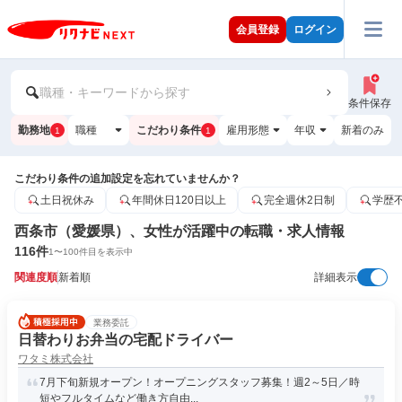
会員登録
ログイン
職種・キーワードから探す
条件保存
勤務地
職種
こだわり条件
雇用形態
年収
新着のみ
1
1
こだわり条件の追加設定を忘れていませんか？
土日祝休み
年間休日120日以上
完全週休2日制
学歴
西条市（愛媛県）、女性が活躍中の転職・求人情報
116
件
1
〜
100
件目を表示中
関連度順
新着順
詳細表示
業務委託
日替わりお弁当の宅配ドライバー
ワタミ株式会社
7月下旬新規オープン！オープニングスタッフ募集！週2～5日／時
短やフルタイムなど働き方自由...