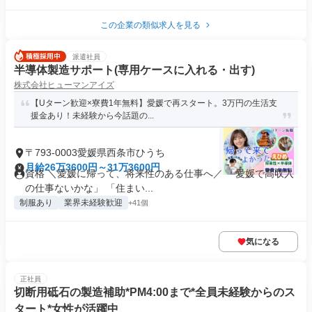
この企業の類似求人を見る
派遣社員
半導体製造サポート(専用ケースに入れる・出す)
株式会社ヒューマンアイズ
【Uターン歓迎×寮費1年無料】愛媛で再スタート。3万円の生活支
援金あり！未経験から今話題の...
〒793-0003愛媛県西条市ひうち
月給26万3600円～31万3600円
資格 ＼愛媛に帰って、将来性のある仕事へ／ 「愛媛で高収入
の仕事ないかな」 「住まい...
制服あり
業界未経験歓迎
+41個
気になる
正社員
切断用砥石の製造補助*PM4:00まで*全員未経験からのス
タート*女性が活躍中