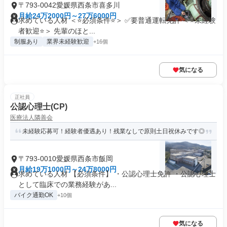
〒793-0042愛媛県西条市喜多川
月給24万2000円～27万6000円
求めている人材 ＜⭐必須条件⭐＞ ✅要普通運転免許 ＜⭐未経験
者歓迎⭐＞ 先輩のほと...
制服あり
業界未経験歓迎
+16個
気になる
正社員
公認心理士(CP)
医療法人隣善会
未経験応募可！経験者優遇あり！残業なしで原則土日祝休みです◎
〒793-0010愛媛県西条市飯岡
月給19万1000円～24万8000円
求めている人材 【必須条件】 ・公認心理士免許 ・公認心理士
として臨床での業務経験があ...
バイク通勤OK
+10個
気になる