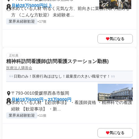
月給28万5000円以上
求めている人材 明るく元気な方、前向きに業務に取り組める
方 《こんな方歓迎》 未経験者...
業界未経験歓迎
+17個
気になる
正社員
精神科訪問看護師(訪問看護ステーション勤務)
医療法人隣善会
日勤のみ！医療行為ほぼなし！裁量度の大きい職場です！
〒793-0010愛媛県西条市飯岡
月給19万6000円～23万9000円
求めている人材 【必須事項】 ・看護師資格 ・精神科での看護
経験 【歓迎事項】 ・新...
業界未経験歓迎
+11個
気になる