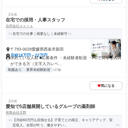
正社員
在宅での採用・人事スタッフ
合同会社ａｎｔｓ
在宅での仕事｜残業なし｜未経験可
〒793-0028愛媛県西条市新田
月給18万円～22万円
求めている人材 ■応募条件 ・未経験者歓迎 ・PCで簡単な入力
ができる方（文字入力レベ...
制服あり
業界未経験歓迎
+27個
気になる
正社員
愛知で5店舗展開しているグループの薬剤師
有限会社庄野
【月給60万円も目指せる】子育てとの両立、キャリアアップ、安
定収入。全部が叶う、働きやすい...