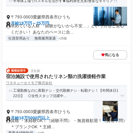
半導体工場でITスキルを活かす★福利厚生充実/豊富なキャリア
〒793-0003愛媛県西条市ひうち
月給19万円～25万円
求めている人材 「経験がないから不安…」という方もご安心
ください！ あなたのペースに合...
社員登用あり
無期雇用派遣
+26個
気になる
正社員
宿泊施設で使用されたリネン類の洗濯後軽作業
ワタキューセイモア株式会社
工場勤務なのに夜勤ナシ・交代勤務ナシ・転勤ナシ！【年間休日1
22日】 ◎女性スタッフ活躍中...
〒793-0003愛媛県西条市ひうち
月給18万5000円以上
資格 ・未経験OK！（経験不問） ・無資格歓迎！（資格不問）
＊ブランクOK ＊主婦...