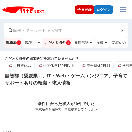
会員登録
ログイン
職種・キーワードから探す
勤務地
職種
こだわり条件
雇用形態
年収
新着のみ
1
1
こだわり条件の追加設定を忘れていませんか？
土日祝休み
年間休日120日以上
完全週休2日制
学歴
越智郡（愛媛県）、IT・Web・ゲームエンジニア、子育て
サポートありの転職・求人情報
条件に合った求人が 0件でした
検索条件を緩めて、再度検索してください