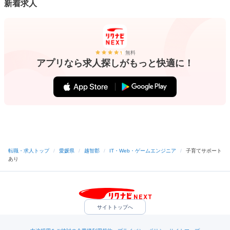
新着求人
無料
アプリなら求人探しがもっと快適に！
転職・求人トップ
/
愛媛県
/
越智郡
/
IT・Web・ゲームエンジニア
/
子育てサポート
あり
サイトトップへ