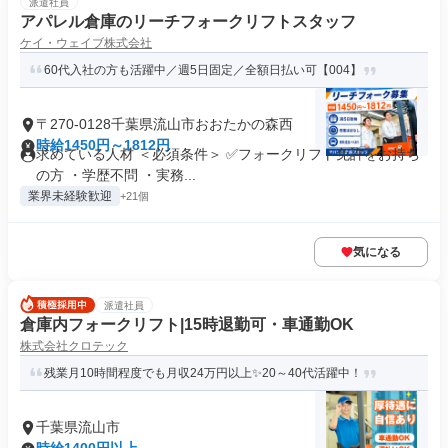
派遣社員
アパレル倉庫のリーチフォークリフトスタッフ
ケイ・ウェイブ株式会社
60代入社の方も活躍中／週5日固定／全額日払い可【004】
〒270-0128千葉県流山市おおたかの森西
時給1450円～1812円
求めている人材 ＜必須条件＞ ✅フォークリフト免許をお持ち
の方 ・学歴不問 ・実務...
業界未経験歓迎
+21個
気になる
派遣社員
倉庫内フォークリフト|15時退勤可・車通勤OK
株式会社クロテック
残業月10時間程度でも月収24万円以上✨20～40代活躍中！
千葉県流山市