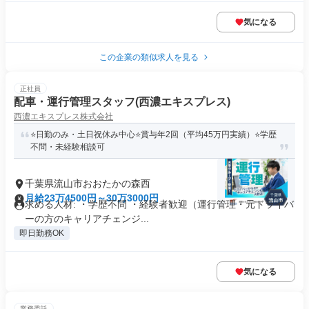
気になる
この企業の類似求人を見る
正社員
配車・運行管理スタッフ(西濃エキスプレス)
西濃エキスプレス株式会社
⭐日勤のみ・土日祝休み中心⭐賞与年2回（平均45万円実績）⭐学歴
不問・未経験相談可
千葉県流山市おおたかの森西
月給23万4500円～30万3000円
求める人材: ・学歴不問 ・経験者歓迎（運行管理・元ドライバ
ーの方のキャリアチェンジ...
即日勤務OK
気になる
業務委託