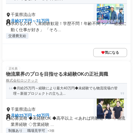
千葉県流山市
月給27万円～31万円
求める人材: ＼未経験歓迎！学歴不問！年齢不問！／ 「適度に
動く仕事が好き」 「そろ...
交通費支給
気になる
正社員
物流業界のプロを目指せる未経験OKの正社員職
株式会社ロジテック
◆月給25万円～経験により最大40万円◆未経験でも物流現場の管
理～新規プロジェクトの立ち上...
千葉県流山市
月給25万円～40万円
応募資格 ◆未経験OK ◆高卒以上 ≪あれば尚歓迎！≫ ◇物流
業界経験 ◇営業経験 ...
制服あり
職場見学可
+3個