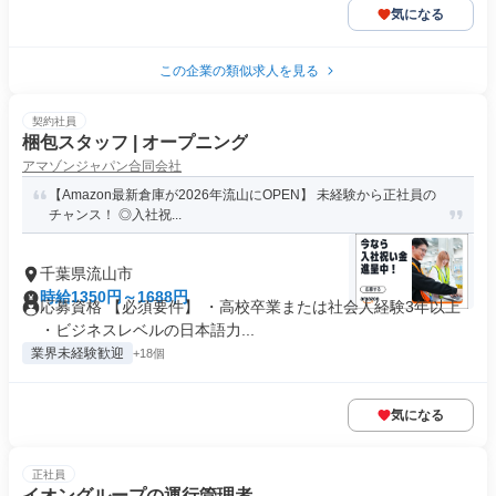
気になる
この企業の類似求人を見る
契約社員
梱包スタッフ | オープニング
アマゾンジャパン合同会社
【Amazon最新倉庫が2026年流山にOPEN】 未経験から正社員の
チャンス！ ◎入社祝...
千葉県流山市
時給1350円～1688円
応募資格 【必須要件】 ・高校卒業または社会人経験3年以上
・ビジネスレベルの日本語力...
業界未経験歓迎
+18個
気になる
正社員
イオングループの運行管理者