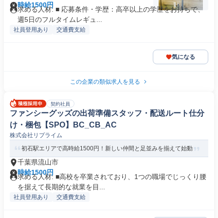
時給1500円
求める人材: ■ 応募条件・学歴：高卒以上の学歴をお持ちで、
週5日のフルタイムレギュ...
社員登用あり
交通費支給
気になる
この企業の類似求人を見る
契約社員
ファンシーグッズの出荷準備スタッフ・配送ルート仕分
け・梱包【SPO】BC_CB_AC
株式会社リプライム
初石駅エリアで高時給1500円！新しい仲間と足並みを揃えて始動
千葉県流山市
時給1500円
求める人材: ■高校を卒業されており、1つの職場でじっくり腰
を据えて長期的な就業を目...
社員登用あり
交通費支給