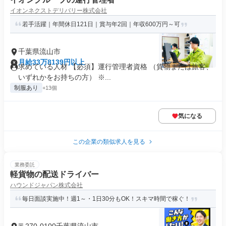
イオンネクストデリバリー株式会社
若手活躍｜年間休日121日｜賞与年2回｜年収600万円～可
千葉県流山市
月給33万8139円以上
求めている人材 【必須】運行管理者資格 （貨物または旅客、
いずれかをお持ちの方） ※...
制服あり
+13個
気になる
この企業の類似求人を見る
業務委託
軽貨物の配送ドライバー
ハウンドジャパン株式会社
毎日面談実施中！週1～・1日30分もOK！スキマ時間で稼ぐ！