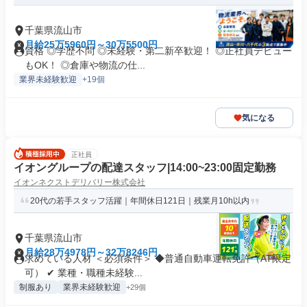
千葉県流山市
月給25万5960円～30万5500円
資格 ◎学歴不問 ◎未経験・第二新卒歓迎！ ◎正社員デビュー
もOK！ ◎倉庫や物流の仕...
業界未経験歓迎
+19個
気になる
正社員
イオングループの配達スタッフ|14:00~23:00固定勤務
イオンネクストデリバリー株式会社
20代の若手スタッフ活躍｜年間休日121日｜残業月10h以内
千葉県流山市
月給28万4978円～32万8246円
求めている人材 ＜必須条件＞ ◆普通自動車運転免許（AT限定
可） ✔ 業種・職種未経験...
制服あり
業界未経験歓迎
+29個