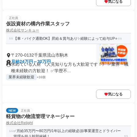
気になる
正社員
仮設資材の構内作業スタッフ
株式会社サンキョー
【車・バイク通勤OK】昇給＆賞与あり✨経験によって給与UP⭐
〒270-0132千葉県流山市駒木
月給24万円～30万円
求めている人材 《人見知りな方も大歓迎です！》 ✅業界・職
種未経験の方歓迎！ ✅学歴不...
業界未経験歓迎
+16個
気になる
NEW
正社員
軽貨物の物流管理マネージャー
株式会社Relight
✅️月給35万円〜80万円/1年以上の経験必須/事業運営とドライバー
管理を担う幹部候補！