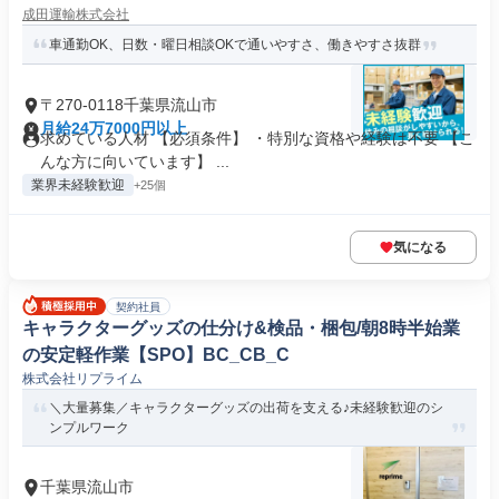
成田運輸株式会社
車通勤OK、日数・曜日相談OKで通いやすさ、働きやすさ抜群
〒270-0118千葉県流山市
月給24万7000円以上
求めている人材 【必須条件】 ・特別な資格や経験は不要 【こ
んな方に向いています】 ...
業界未経験歓迎
+25個
気になる
契約社員
キャラクターグッズの仕分け&検品・梱包/朝8時半始業
の安定軽作業【SPO】BC_CB_C
株式会社リプライム
＼大量募集／キャラクターグッズの出荷を支える♪未経験歓迎のシ
ンプルワーク
千葉県流山市