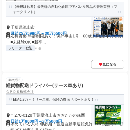
【未経験歓迎】最先端の自動化倉庫でアパレル製品の管理業務（フ
ォークリフト）
千葉県流山市
月給25万5960円～30万5500円
応募資格 年齢制限あり：例外事由1号・60歳未満(定年のため)
■未経験OK ■新卒...
フリーター歓迎
+5個
気になる
業務委託
軽貨物配送ドライバー(リース車あり)
ＧＰＤＳ株式会社
日給1.8万～！リース車、保険の徹底サポートあり！
〒270-0128千葉県流山市おおたかの森西
日給1万8000円～3万5000円
求めている人材 🔴必須：普通自動車運転免許（AT限定可） ◎