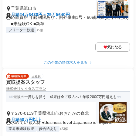
千葉県流山市
月給24万6430円～29万5640円
応募資格 年齢制限あり：例外事由1号・60歳未満(定年のため)
■未経験OK ■新卒...
フリーター歓迎
+5個
気になる
この企業の類似求人を見る
正社員
買取提案スタッフ
株式会社ケイタスプラン
最後の一押しを担う！成果は全て収入へ！年収2000万円超えも
〒270-0119千葉県流山市おおたかの森北
月給50万円以上
求めている人材 ●Business-level Japanese is require...
業界未経験歓迎
歩合給あり
+23個