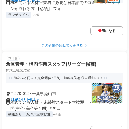
時給1400円以上
求めている人材 ✅業務に必要な日本語でのコミュニケーショ
ンが取れる方 【必須】 フォ...
ランチタイム
+29個
気になる
この企業の類似求人を見る
正社員
倉庫管理・構内作業スタッフ(リーダー候補)
株式会社技光堂
月給24万円～！完全週休2日制！無料送迎有◎車通勤OK！
〒270-0124千葉県流山市
月給24万円以上
求めている人材 ＜未経験スタート大歓迎！＞ ＊学歴・経験不
問(中卒･高卒等不問) ＊男...
制服あり
業界未経験歓迎
+28個