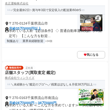
名正運輸株式会社
✅完全週休2日✨賞与年3回で安定収入の配送業/60drS
〒270-0124千葉県流山市
月給35万5000円以上
求めている人材 【必須条件】 ◇ 普通自動車運転免許（AT限
定可） 【こんな方を歓迎...
制服あり
業界未経験歓迎
+34個
気になる
正社員
店舗スタッフ(買取査定 鑑定)
株式会社ウィンライズ
＼未経験から“鑑定のプロ”へ／残業ほぼなし＆月収38万円以上
〒270-0163千葉県流山市南流山
月給28万5000円～38万5000円
求めている人材 ≪こんな方を求めています≫ ✅人と話すこと