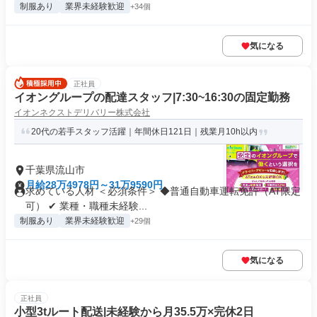
制服あり
業界未経験歓迎
+34個
気になる
正社員
イオングループの配達スタッフ|7:30~16:30の固定勤務
イオンネクストデリバリー株式会社
20代の若手スタッフ活躍｜年間休日121日｜残業月10h以内
千葉県流山市
月給28万4978円～31万9590円
求めている人材 ＜必須条件＞ ◆普通自動車運転免許（AT限定
可） ✔ 業種・職種未経験...
制服あり
業界未経験歓迎
+29個
気になる
正社員
小型3tルート配送|未経験から月35.5万×完休2日