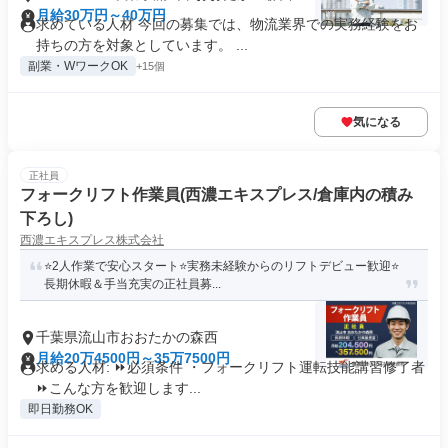
月給30万円～40万円
求めている人材 今回の募集では、物流業界での実務経験をお
持ちの方を対象としています。 ...
副業・WワークOK
+15個
気になる
正社員
フォークリフト作業員(西濃エキスプレス/倉庫内の積み
下ろし)
西濃エキスプレス株式会社
⭐2人作業で安心スタート⭐実務未経験からのリフトデビュー歓迎⭐
長期休暇＆手当充実の正社員募...
千葉県流山市おおたかの森西
月給20万4500円～35万7500円
求める人材: ⏩必須条件 ・フォークリフト運転技能講習修了者
⏩こんな方を歓迎します...
即日勤務OK