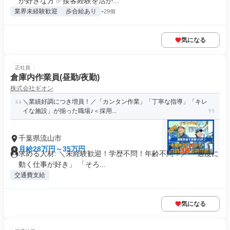
が好きな方 ✅接客経験を活か...
業界未経験歓迎
歩合給あり
+29個
気になる
正社員
倉庫内作業員(昼勤/夜勤)
株式会社ギオン
＼業績好調につき増員！／「カンタン作業」「丁寧な指導」「キレ
イな施設」が揃った職場♪＜採用...
千葉県流山市
月給28万円～35万円
求める人材: ＼未経験歓迎！学歴不問！年齢不問！／ 「適度に
動く仕事が好き」 「そろ...
交通費支給
気になる