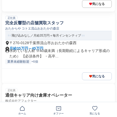
気になる
正社員
完全反響型の店舗買取スタッフ
おたからや コトエ流山おおたかの森店
飛び込みなし／月給35万円＋毎月インセンティブ
〒270-0128千葉県流山市おおたかの森西
月給35万円～45万円
求めている人材 ※40歳未満（長期勤続によるキャリア形成の
ため） 【必須条件】 ・高卒...
業界未経験歓迎
+6個
気になる
正社員
通信キャリア向け倉庫オペレーター
株式会社アフェクター
【45歳未満限定】Not visa Support 週休2日
ホーム
オファー
気になる