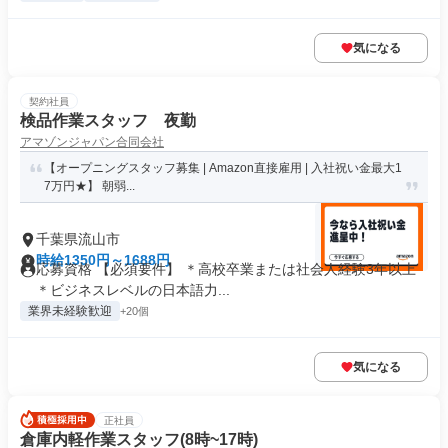
気になる
契約社員
検品作業スタッフ 夜勤
アマゾンジャパン合同会社
【オープニングスタッフ募集 | Amazon直接雇用 | 入社祝い金最大1
7万円★】 朝弱...
千葉県流山市
時給1350円～1688円
応募資格 【必須要件】 ＊高校卒業または社会人経験3年以上
＊ビジネスレベルの日本語力...
業界未経験歓迎
+20個
気になる
正社員
倉庫内軽作業スタッフ(8時~17時)