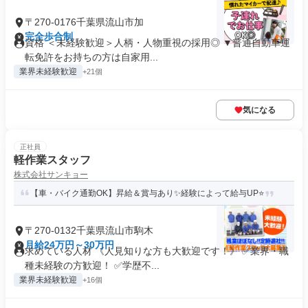
〒270-0176千葉県流山市加
完全歩合制
資格 ＜未経験歓迎＞人柄・人物重視の採用◎ ▼普通自動車運
転免許をお持ちの方は自家用...
業界未経験歓迎
+21個
気になる
正社員
軽作業スタッフ
株式会社サンキョー
【車・バイク通勤OK】昇給＆賞与あり✨経験によって給与UP⭐
〒270-0132千葉県流山市駒木
月給24万円～30万円
求めている人材 《人見知りな方も大歓迎です！》 ✅業界・職
種未経験の方歓迎！ ✅学歴不...
業界未経験歓迎
+16個