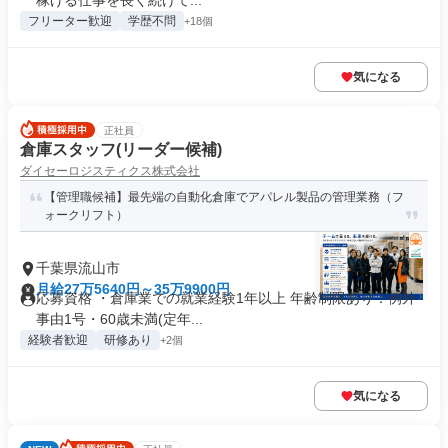
稼げる仕事を長く続けて...
フリーター歓迎
学歴不問
+18個
気になる
正社員
倉庫スタッフ(リーダー候補)
ダイセーロジスティクス株式会社
【管理職候補】最先端の自動化倉庫でアパレル製品の管理業務（フ
ォークリフト）
千葉県流山市
月給27万5640円～35万9900円
応募資格 ・倉庫業での就業経験1年以上 年齢制限あり：例外
事由1号・60歳未満(定年...
経験者歓迎
研修あり
+2個
気になる