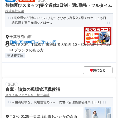
NEW
正社員
荷物運びスタッフ|完全週休2日制・週5勤務・フルタイム
株式会社味菜
⭐️完全週休2日制のメリハリをつけながら高収入⭐️早く終わっても日
給保障！専門知識などは一...
千葉県流山市
日給1万3000円～3万3750円
求める人材: 【資格】 未経験者大歓迎 10～30代の若手が活躍
中 ブランクのある方...
交通費支給
気になる
正社員
倉庫・請負の現場管理職候補
スタイルファクトリー株式会社
～物流経験を、現場運営力へ～ 次世代管理職候補募集【001】
〒270-0128千葉県流山市おおたかの森西