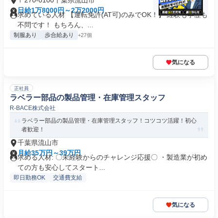
〒270-0100千葉県流山市
日給1万8000円～2万2000円
求めている人材 【運転免許(AT可)のみでOK！】 経験も学歴も
不問です！ もちろん、...
制服あり
歩合給あり
+27個
気になる
正社員
ラベラー部品の製品管理・在庫管理スタッフ
R-BACE株式会社
ラベラー部品の製品管理・在庫管理スタッフ！コツコツ活躍！初心
者歓迎！
千葉県流山市
月給35万円～39万円
求める人材: 〇未経験からのチャレンジ応援〇 ・製造業が初め
ての方も安心してスタート...
即日勤務OK
交通費支給
気になる