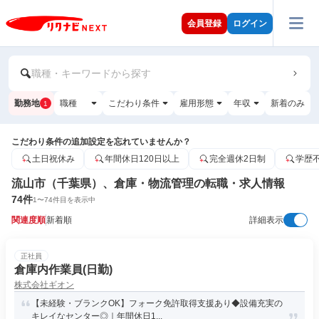
会員登録
ログイン
職種・キーワードから探す
勤務地
職種
こだわり条件
雇用形態
年収
新着のみ
1
こだわり条件の追加設定を忘れていませんか？
土日祝休み
年間休日120日以上
完全週休2日制
学歴
流山市（千葉県）、倉庫・物流管理の転職・求人情報
74
件
1
〜
74
件目を表示中
関連度順
新着順
詳細表示
正社員
倉庫内作業員(日勤)
株式会社ギオン
【未経験・ブランクOK】フォーク免許取得支援あり◆設備充実の
キレイなセンター◎｜年間休日1...