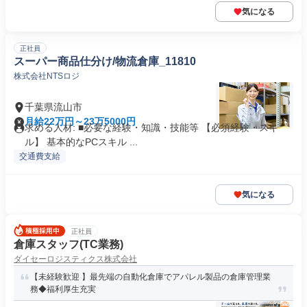
気になる
正社員
スーパー商品仕分け/物流倉庫_11810
株式会社NTSロジ
千葉県流山市
月給22万円～23万5000円
求める人材: ■必要な経験・知識・技能等 【必須経験・スキ
ル】 基本的なPCスキル ...
交通費支給
気になる
正社員
倉庫スタッフ(TC業務)
ダイセーロジスティクス株式会社
【未経験歓迎 】最先端の自動化倉庫でアパレル製品の倉庫管理業
務◆福利厚生充実