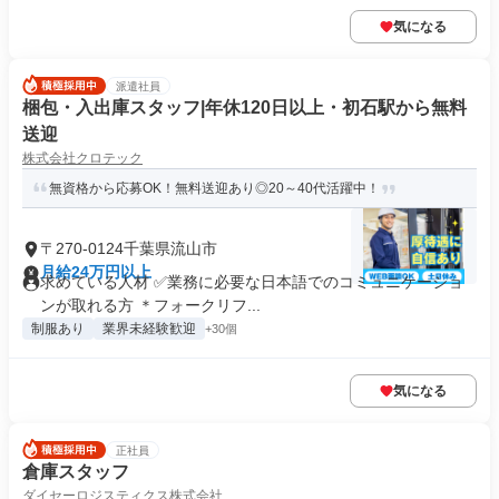
気になる
派遣社員
梱包・入出庫スタッフ|年休120日以上・初石駅から無料
送迎
株式会社クロテック
無資格から応募OK！無料送迎あり◎20～40代活躍中！
〒270-0124千葉県流山市
月給24万円以上
求めている人材 ✅業務に必要な日本語でのコミュニケーショ
ンが取れる方 ＊フォークリフ...
制服あり
業界未経験歓迎
+30個
気になる
正社員
倉庫スタッフ
ダイセーロジスティクス株式会社