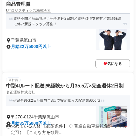
商品管理職
UTロジスティクス株式会社
資格不問／商品管理／完全週休2日制／資格取得支援有／業績好調
に伴い新規スタッフ募集！
千葉県流山市
月給22万5000円以上
気になる
正社員
中型4tルート配送|未経験から月35.5万×完全週休2日制
名正運輸株式会社
✅完全週休2日✨賞与年3回で安定収入の配送業/60drS
〒270-0124千葉県流山市
月給35万5000円以上
求めている人材 【必須条件】 ◇ 普通自動車運転免許（AT限
定可） 【こんな方を歓迎...