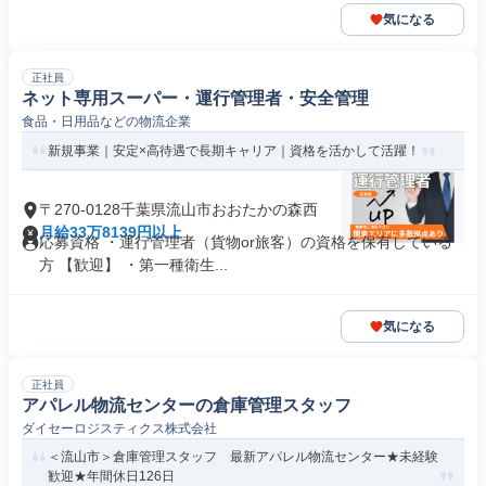
気になる
正社員
ネット専用スーパー・運行管理者・安全管理
食品・日用品などの物流企業
新規事業｜安定×高待遇で長期キャリア｜資格を活かして活躍！
〒270-0128千葉県流山市おおたかの森西
月給33万8139円以上
応募資格 ・運行管理者（貨物or旅客）の資格を保有している
方 【歓迎】 ・第一種衛生...
気になる
正社員
アパレル物流センターの倉庫管理スタッフ
ダイセーロジスティクス株式会社
＜流山市＞倉庫管理スタッフ 最新アパレル物流センター★未経験
歓迎★年間休日126日