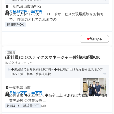
千葉県流山市西初石
月給35万円～80万円
求める人材: レッカー・ロードサービスの現場経験をお持ち
で、 即戦力としてこれまでの...
即日勤務OK
気になる
正社員
(正社員)ロジスティクスマネージャー候補/未経験OK
株式会社ロジテック
◆未経験でも月収例28.9万円～◆手に職がつけられる物流現場のプ
ロへ！第二新卒・社会人経験...
千葉県流山市
月給25万円～40万円
応募資格 ◆未経験OK ◆高卒以上 ≪あれば尚歓迎！≫ ◇物流
業界経験 ◇営業経験 ...
制服あり
職場見学可
+3個