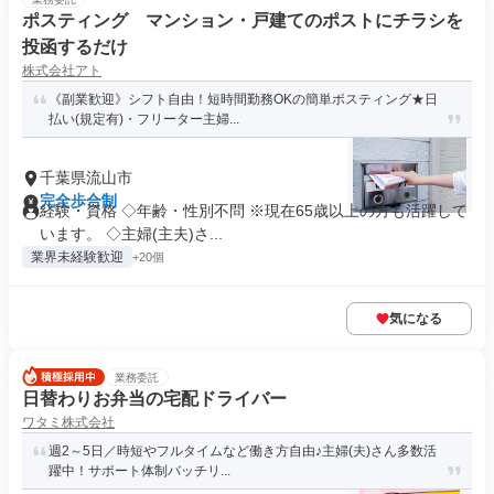
ポスティング マンション・戸建てのポストにチラシを
投函するだけ
株式会社アト
《副業歓迎》シフト自由！短時間勤務OKの簡単ポスティング★日
払い(規定有)・フリーター主婦...
千葉県流山市
完全歩合制
経験・資格 ◇年齢・性別不問 ※現在65歳以上の方も活躍して
います。 ◇主婦(主夫)さ...
業界未経験歓迎
+20個
気になる
業務委託
日替わりお弁当の宅配ドライバー
ワタミ株式会社
週2～5日／時短やフルタイムなど働き方自由♪主婦(夫)さん多数活
躍中！サポート体制バッチリ...