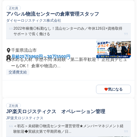
正社員
アパレル物流センターの倉庫管理スタッフ
ダイセーロジスティクス株式会社
2022年稼働◎転勤なし！流山センターのみ／年休126日×資格取得
サポートで長く働ける
千葉県流山市
月給25万5960円～30万5500円
求める人材: 学歴不問 未経験・第二新卒歓迎！ 正社員デビュ
ーもOK！ 倉庫や物流の...
交通費支給
気になる
正社員
JP楽天ロジスティクス オペレーション管理
JP楽天ロジスティクス
＜初石＞未経験◎物流センター運営管理★メンバーマネジメント経
験歓迎◆実績次第で早期昇格／日...