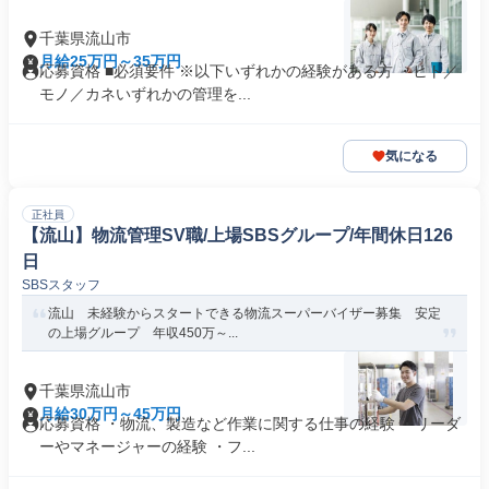
千葉県流山市
月給25万円～35万円
応募資格 ■必須要件 ※以下いずれかの経験がある方 ・ヒト／
モノ／カネいずれかの管理を...
気になる
正社員
【流山】物流管理SV職/上場SBSグループ/年間休日126
日
SBSスタッフ
流山 未経験からスタートできる物流スーパーバイザー募集 安定
の上場グループ 年収450万～...
千葉県流山市
月給30万円～45万円
応募資格 ・物流、製造など作業に関する仕事の経験 ・リーダ
ーやマネージャーの経験 ・フ...