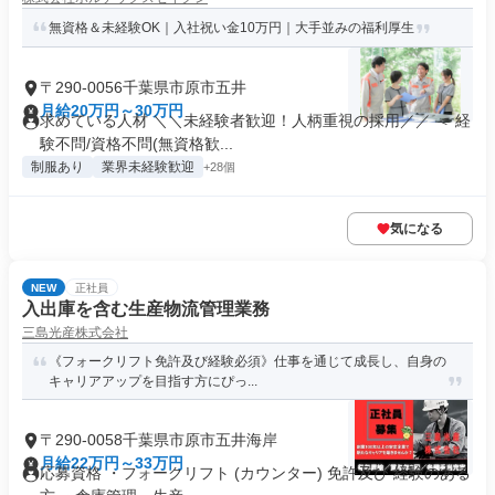
無資格＆未経験OK｜入社祝い金10万円｜大手並みの福利厚生
〒290-0056千葉県市原市五井
月給20万円～30万円
求めている人材 ＼＼未経験者歓迎！人柄重視の採用／／ ＜ 経
験不問/資格不問(無資格歓...
制服あり
業界未経験歓迎
+28個
気になる
NEW
正社員
入出庫を含む生産物流管理業務
三島光産株式会社
《フォークリフト免許及び経験必須》仕事を通じて成長し、自身の
キャリアアップを目指す方にぴっ...
〒290-0058千葉県市原市五井海岸
月給22万円～33万円
応募資格 ・フォークリフト (カウンター) 免許及び 経験のある