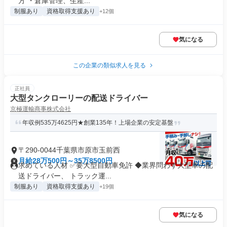
方 ・倉庫管理、生産...
制服あり
資格取得支援あり
+12個
気になる
この企業の類似求人を見る
正社員
大型タンクローリーの配送ドライバー
京極運輸商事株式会社
年収例535万4625円★創業135年！上場企業の安定基盤
〒290-0044千葉県市原市玉前西
月給28万500円～35万8500円
求めている人材 ✅要大型自動車免許 ◆業界問わず大型車の配
送ドライバー、 トラック運...
制服あり
資格取得支援あり
+19個
気になる