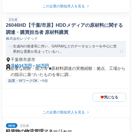
この企業の類似求人を見る
正社員
26046HD【千葉/市原】HDDメディアの原材料に関する
調達・購買担当者 原材料購買
株式会社レゾナック
生成AIの発達等に伴い、GAFAMなどのデータセンターを中心に世
界的な需要が高まっているハ...
千葉県市原市
月給34万円～50万円
必要な経験・能力等 ■原材料調達の実務経験：拠点、工場から
の指示に基づいたものを単に調...
副業・WワークOK
+9個
気になる
この企業の類似求人を見る
NEW
正社員
軽貨物の物流管理マネージャー