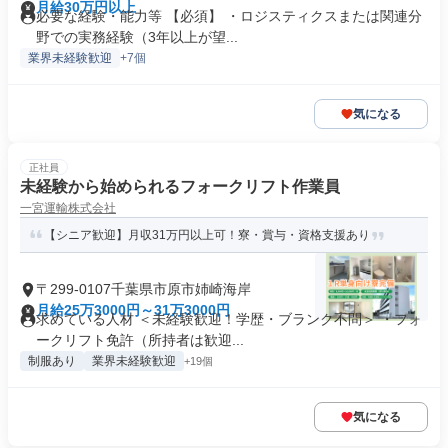
月給30万円以上
必要な経験・能力等 【必須】 ・ロジスティクスまたは関連分
野での実務経験（3年以上が望...
業界未経験歓迎
+7個
気になる
正社員
未経験から始められるフォークリフト作業員
一宮運輸株式会社
【シニア歓迎】月収31万円以上可！寮・賞与・資格支援あり
〒299-0107千葉県市原市姉崎海岸
月給25万3000円～31万3000円
求めている人材 ＜未経験歓迎！学歴・ブランク不問＞ ・フォ
ークリフト免許（所持者は歓迎...
制服あり
業界未経験歓迎
+19個
気になる