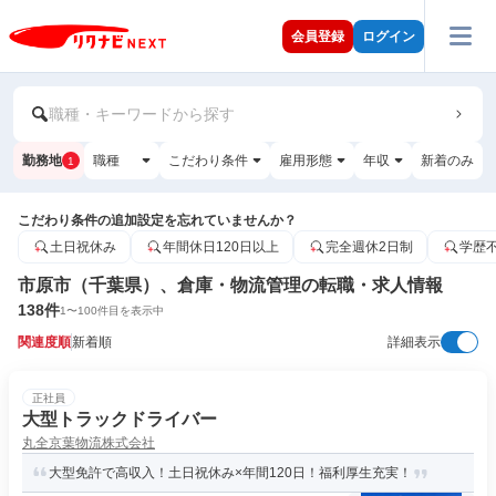
会員登録
ログイン
職種・キーワードから探す
勤務地
職種
こだわり条件
雇用形態
年収
新着のみ
1
こだわり条件の追加設定を忘れていませんか？
土日祝休み
年間休日120日以上
完全週休2日制
学歴
市原市（千葉県）、倉庫・物流管理の転職・求人情報
138
件
1
〜
100
件目を表示中
関連度順
新着順
詳細表示
正社員
大型トラックドライバー
丸全京葉物流株式会社
大型免許で高収入！土日祝休み×年間120日！福利厚生充実！