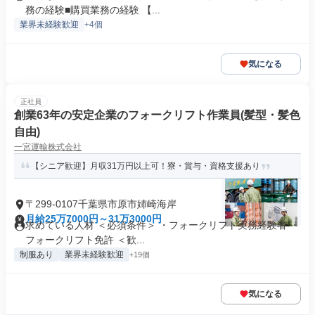
務の経験■購買業務の経験 【...
業界未経験歓迎
+4個
気になる
正社員
創業63年の安定企業のフォークリフト作業員(髪型・髪色
自由)
一宮運輸株式会社
【シニア歓迎】月収31万円以上可！寮・賞与・資格支援あり
〒299-0107千葉県市原市姉崎海岸
月給25万7000円～31万3000円
求めている人材 ＜必須条件＞ ・フォークリフト実務経験者 ・
フォークリフト免許 ＜歓...
制服あり
業界未経験歓迎
+19個
気になる