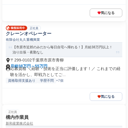
気になる
正社員
クレーンオペレーター
有限会社丸久重機興業
【市原市近郊のみだから毎日自宅へ帰れる！】月給38万円以上！
泊り出張・夜勤なし
〒299-0102千葉県市原市青柳
月給38万円～55万円
応募資格 ＼経験・技術を正当に評価します！／ これまでの経
験を活かし、即戦力としてご...
資格取得支援あり
学歴不問
+7個
気になる
正社員
構内作業員
新和産業株式会社