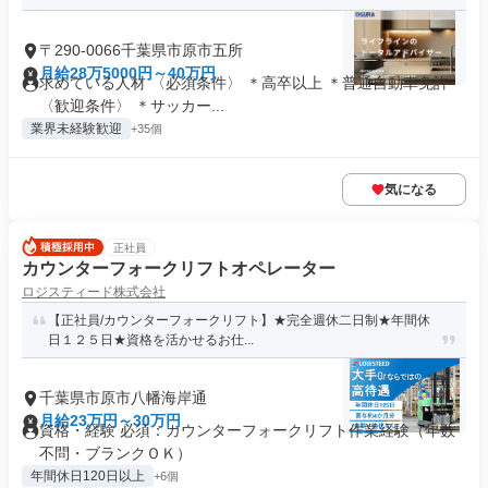
〒290-0066千葉県市原市五所
月給28万5000円～40万円
求めている人材 〈必須条件〉 ＊高卒以上 ＊普通自動車免許
〈歓迎条件〉 ＊サッカー...
業界未経験歓迎
+35個
気になる
正社員
カウンターフォークリフトオペレーター
ロジスティード株式会社
【正社員/カウンターフォークリフト】★完全週休二日制★年間休
日１２５日★資格を活かせるお仕...
千葉県市原市八幡海岸通
月給23万円～30万円
資格・経験 必須：カウンターフォークリフト作業経験（年数
不問・ブランクＯＫ）
年間休日120日以上
+6個