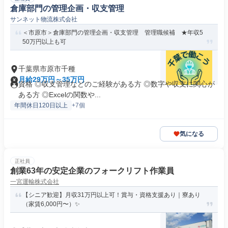
倉庫部門の管理企画・収支管理
サンネット物流株式会社
＜市原市＞倉庫部門の管理企画・収支管理 管理職候補 ★年収5
50万円以上も可
千葉県市原市千種
月給29万円～35万円
資格 ◎収支管理などのご経験がある方 ◎数字や収支に関心が
ある方 ◎Excelの関数や...
年間休日120日以上
+7個
気になる
正社員
創業63年の安定企業のフォークリフト作業員
一宮運輸株式会社
【シニア歓迎】月収31万円以上可！賞与・資格支援あり｜寮あり
（家賃6,000円〜）✨