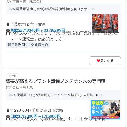
大宮重機産業 株式会社
転居費用補助制度や資格取得補助制度があります。
千葉県市原市玉前西
月給28万8345円～33万8285円
求める人材: 原則として「大型特殊自動車免許」と「移動式ク
レーン運転士」は必須として...
即日勤務OK
交通費支給
気になる
正社員
需要が高まるプラント設備メンテナンスの専門職
株式会社高嶋工業
30代活躍中！少数精鋭でチームワーク抜群⭐／未経験OK
〒290-0047千葉県市原市岩崎
日給1万2000円～1万5000円
求めている人材 ＼経験や経歴より、“これから”を重視／ ───
────────────...