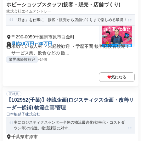
ホビーショップスタッフ(接客・販売・店舗づくり)
株式会社エイムアントレー
「好き」を仕事に、接客・販売から店舗づくりまで楽しめる環境！
〒290-0059千葉県市原市白金町
月給26万円～30万円
求めている人材 ・未経験歓迎 ・学歴不問 接客経験者歓迎！
サービス業、飲食などの 販...
業界未経験歓迎
+14個
気になる
正社員
【102952(千葉)】物流企画(ロジスティクス企画・改善リ
ーダー候補) 物流企画/管理
日本板硝子株式会社
主にロジスティクスセンター全体の物流最適化(効率化・コストダ
ウン等)の推進、物流課題に対す...
千葉県市原市