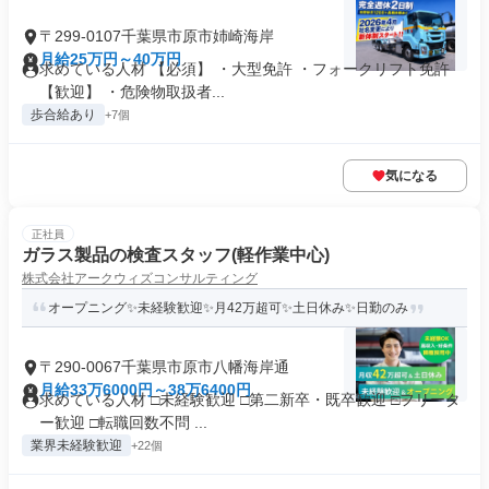
〒299-0107千葉県市原市姉崎海岸
月給25万円～40万円
求めている人材 【必須】 ・大型免許 ・フォークリフト免許
【歓迎】 ・危険物取扱者...
歩合給あり
+7個
気になる
正社員
ガラス製品の検査スタッフ(軽作業中心)
株式会社アークウィズコンサルティング
オープニング✨未経験歓迎✨月42万超可✨土日休み✨日勤のみ
〒290-0067千葉県市原市八幡海岸通
月給33万6000円～38万6400円
求めている人材 □未経験歓迎 □第二新卒・既卒歓迎 □フリータ
ー歓迎 □転職回数不問 ...
業界未経験歓迎
+22個