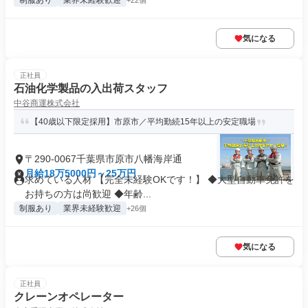
制服あり
業界未経験歓迎
+22個
気になる
正社員
石油化学製品の入出荷スタッフ
中谷商運株式会社
【40歳以下限定採用】市原市／平均勤続15年以上の安定職場
〒290-0067千葉県市原市八幡海岸通
月給18万5000円～25万円
求めている人材 【完全未経験OKです！】 ◆大型自動車免許を
お持ちの方は尚歓迎 ◆年齢...
制服あり
業界未経験歓迎
+26個
気になる
正社員
クレーンオペレーター