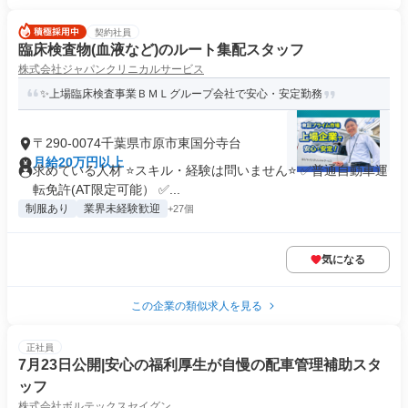
契約社員
臨床検査物(血液など)のルート集配スタッフ
株式会社ジャパンクリニカルサービス
✨上場臨床検査事業ＢＭＬグループ会社で安心・安定勤務
〒290-0074千葉県市原市東国分寺台
月給20万円以上
求めている人材 ⭐スキル・経験は問いません⭐ ✅普通自動車運
転免許(AT限定可能） ✅...
制服あり
業界未経験歓迎
+27個
気になる
この企業の類似求人を見る
正社員
7月23日公開|安心の福利厚生が自慢の配車管理補助スタ
ッフ
株式会社ボルテックスセイグン