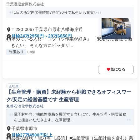
千葉港運倉庫株式会社
1日の所定内労働時間7時間30分で私生活も充実✨
〒290-0067千葉県市原市八幡海岸通
月給24万2950円～29万6850円
求めている人材 「コツコツ作業が好き」 「安定した会社で働
きたい」 そんな方にピッタリ...
制服あり
+19個
気になる
正社員
【生産管理・購買】未経験から挑戦できるオフィスワー
ク/安定の経営基盤です 生産管理
丸善石油化学株式会社
電子材料向け機能性樹脂を展開する当社にて、生産管理・購買業務
をご担当いただきます。在庫管理...
千葉県市原市
月給27万4500円以上
必要な経験・能力等 【必須】■生産管理（生産計画を含む）業