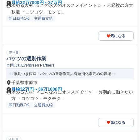
月給32万7000円～37万円
求める人材: ☆この求人のオススメポイント☆ ・未経験の方大
歓迎 ・コツコツ、モクモ...
即日勤務OK
交通費支給
気になる
正社員
バケツの選別作業
合同会社Evergreen Partners
家具つき個室！バケツの選別作業／有給消化率高めの職場
千葉県市原市
月給32万円～36万1000円
求める人材: ＜こんな方にオススメです＞ ・長期的に働きたい
方 ・コツコツ・モクモク...
即日勤務OK
交通費支給
気になる
正社員