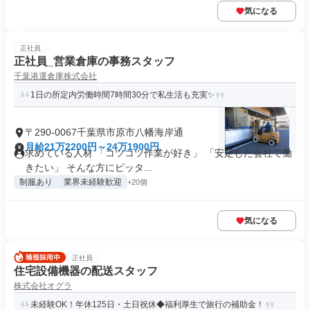
気になる
正社員
正社員_営業倉庫の事務スタッフ
千葉港運倉庫株式会社
1日の所定内労働時間7時間30分で私生活も充実✨
〒290-0067千葉県市原市八幡海岸通
月給21万2200円～24万1900円
求めている人材 「コツコツ作業が好き」 「安定した会社で働
きたい」 そんな方にピッタ...
制服あり
業界未経験歓迎
+20個
気になる
正社員
住宅設備機器の配送スタッフ
株式会社オグラ
未経験OK！年休125日・土日祝休◆福利厚生で旅行の補助金！