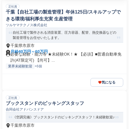
正社員
千葉【自社工場の製造管理】年休125日/スキルアップで
きる環境/福利厚生充実 生産管理
ツルヤマテクノス株式会社
自社工場で製作される消音装置、圧力容器、配管、熱交換器などの
製造管理をお任せいたします。
千葉県市原市
月給40万円～60万円
必要な経験・能力等 ★未経験OK！★ 【必須】■普通自動車免
許(AT限定可) 【尚可】...
業界未経験歓迎
+6個
気になる
正社員
ブックスタンドのピッキングスタッフ
合同会社アドバンスドア
《空調完備》ブックスタンドのピッキングスタッフ！未経験歓迎♪
千葉県市原市