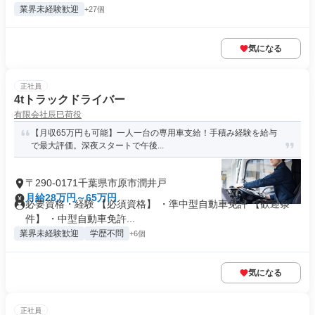
業界未経験歓迎
+27個
気になる
正社員
4tトラックドライバー
有限会社辰巳荷役
【月収65万円も可能】一人一台の専用車支給！手積み経験を給与
で最大評価。深夜スタートで午後...
〒290-0171千葉県市原市潤井戸
月給28万円～65万円
必要資格・経験 【必須資格】 ・準中型自動車免許 【歓迎条
件】 ・中型自動車免許...
業界未経験歓迎
学歴不問
+6個
気になる
正社員