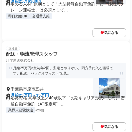
月給25万6300円
求める人材: 原則として「大型特殊自動車免許」と「移動式ク
レーン運転士」は必須として...
即日勤務OK
交通費支給
気になる
正社員
配送・物流管理スタッフ
川岸運送株式会社
月給25万円×賞与年2回。安定とやりがい、両方手に入る職場で
す。配送、バックオフィス（管理...
千葉県市原市五井
月給25万円～35万円
応募資格 高卒以上／40歳以下（長期キャリア形成のため） 普
通自動車免許（AT限定可）...
業界未経験歓迎
+20個
気になる