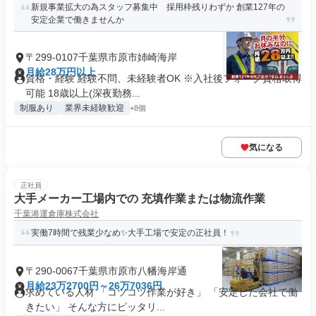
新規事業拡大の為スタッフ募集中 採用枠残りわずか 創業127年の
安定企業で働きませんか
〒299-0107千葉県市原市姉崎海岸
月給28万円以上
資格・経験 経験不問、未経験者OK ※入社後フォーク資格取得
可能 18歳以上(深夜勤務...
制服あり
業界未経験歓迎
+8個
気になる
正社員
大手メーカー工場内での 充填作業または物流作業
千葉港運倉庫株式会社
実働7時間で残業少なめ✨大手工場で安定の正社員！
〒290-0067千葉県市原市八幡海岸通
月給23万2700円～26万7036円
求めている人材 「コツコツ作業が好き」 「安定した会社で働
きたい」 そんな方にピッタリ...