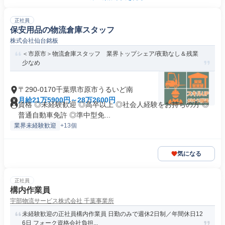
正社員
保安用品の物流倉庫スタッフ
株式会社仙台銘板
＜市原市＞物流倉庫スタッフ 業界トップシェア/夜勤なし＆残業
少なめ
〒290-0170千葉県市原市うるいど南
月給21万5900円～28万2600円
資格 ◎未経験歓迎 ◎高卒以上 ◎社会人経験をお持ちの方 ◎
普通自動車免許 ◎準中型免...
業界未経験歓迎
+13個
気になる
正社員
構内作業員
宇部物流サービス株式会社 千葉事業所
未経験歓迎の正社員構内作業員 日勤のみで週休2日制／年間休日12
6日 フォーク資格会社負担...