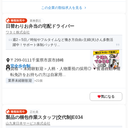
この企業の類似求人を見る
業務委託
日替わりお弁当の宅配ドライバー
ワタミ株式会社
週2～5日／時短やフルタイムなど働き方自由♪主婦(夫)さん多数活
躍中！サポート体制バッチリ...
〒299-0111千葉県市原市姉崎
完全歩合制
資格 ＜未経験歓迎＞人柄・人物重視の採用◎ ▼普通自動車運
転免許をお持ちの方は自家用...
業界未経験歓迎
+21個
気になる
正社員
製品の梱包作業スタッフ|交代制|E034
山九東日本サービス株式会社