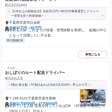
株式会社Relight
【1年以上の経験必須】月給35万円〜80万円/事業運営とドライバ
ー管理を担う幹部候補！
千葉県市原市白金町
月給35万円～80万円
求める人材: これまでの現場・管理経験を発揮し、 組織の中心
となって活躍したい方を歓...
即日勤務OK
気になる
正社員
おしぼりのルート配送ドライバー
株式会社大滝
6割が置き配！AT免許あれば月給318,500円～早上がり可
〒299-0102千葉県市原市青柳
月給31万8500円～37万8500円
求めている人材 普免を持っていればOK （AT限定可/取得して
1年以上の方） 社会人・...