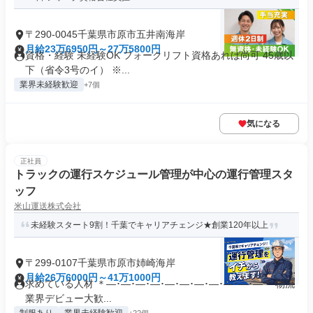
〒290-0045千葉県市原市五井南海岸
月給23万6950円～27万5800円
資格・経験 未経験OK フォークリフト資格あれば尚可 45歳以
下（省令3号のイ） ※...
業界未経験歓迎
+7個
気になる
正社員
トラックの運行スケジュール管理が中心の運行管理スタ
ッフ
米山運送株式会社
未経験スタート9割！千葉でキャリアチェンジ★創業120年以上
〒299-0107千葉県市原市姉崎海岸
月給26万6000円～41万1000円
求めている人材 ＊―･―･―･―･―･―･―･―･―･―･―＊ 物流
業界デビュー大歓...