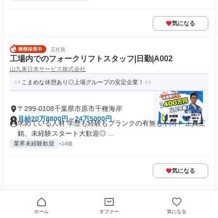
気になる
正社員
工場内でのフォークリフトスタッフ|日勤|A002
山九東日本サービス株式会社
こまめな休憩あり◎上場グループの安定企業！
〒299-0108千葉県市原市千種海岸
月給20万8800円～24万5000円
求めている人材 学歴も経験もブランクの有無も不問！ 正真正
銘、未経験スタート大歓迎◎ ...
業界未経験歓迎
+14個
気になる
この企業の類似求人を見る
ホーム
オファー
気になる
正社員