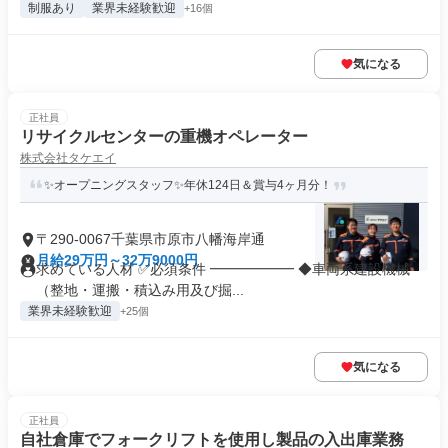
制服あり
業界未経験歓迎
+16個
気になる
正社員
リサイクルセンターの重機オペレーター
株式会社タケエイ
✨オープニングスタッフ✨年休124日＆賞与4ヶ月分！
〒290-0067千葉県市原市八幡海岸通
月給29万円～32万9000円
求めている人材 ✅必須条件 ━━━━━━ ◆車両系建設機械
（整地・運搬・積込み用及び掘...
業界未経験歓迎
+25個
気になる
正社員
自社倉庫でフォークリフトを使用し製品の入出庫業務