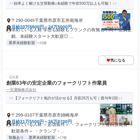
効率よく稼げる交替勤務♪未経験で年収500万以上も可能！
〒290-0045千葉県市原市五井南海岸
月給20万8800円～24万5000円
求めている人材 学歴も経験もブランクの有無も不問！ 正真正
銘、未経験スタート大歓迎◎ ...
業界未経験歓迎
+19個
気になる
正社員
創業63年の安定企業のフォークリフト作業員
一宮運輸株式会社
【フォークリフト免許が活かせる】月収26万も可｜賞与年2回
〒299-0107千葉県市原市姉崎海岸
月給21万5500円～26万8700円
求めている人材 ＜必須条件＞ ・フォークリフト運転技能者 ＜
歓迎条件＞ ・クランプ・...
制服あり
業界未経験歓迎
+17個