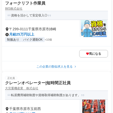
フォークリフト作業員
IMS株式会社
資格を活かして安定収入◎
〒299-0111千葉県市原市姉崎
月給25万円以上
制服あり
バイク通勤OK
+10個
気になる
この企業の類似求人を見る
正社員
クレーンオペレーター|短時間正社員
大宮重機産業 株式会社
転居費用補助制度や資格取得補助制度があります。
千葉県市原市玉前西