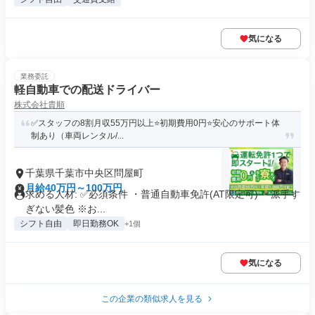
気になる
業務委託
軽自動車での配送ドライバー
株式会社貴順
✅スタッフの8割月収55万円以上⭐️初期費用0円⭐️安心のサポート体
制あり（車両レンタル/...
千葉県千葉市中央区問屋町
月給40万円～100万円
求める人材: ✅️必須条件 ・普通自動車免許(AT限定可) ・派手す
ぎない髪色 ※お...
シフト自由
即日勤務OK
+1個
気になる
この企業の類似求人を見る