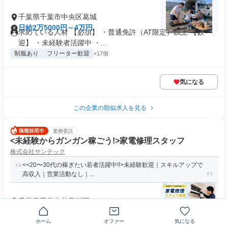
千葉県千葉市中央区葛城
日給2万5000円～4万円
求めている人材 【必須】 ・普通免許（AT限定）以上 【歓
迎】 ・未経験者活躍中 ・...
制服あり
フリーター歓迎
+17個
気になる
この企業の類似求人を見る
業務委託
<未経験からガンガン稼ごう!>家電修理スタッフ
株式会社サンテック
<<20〜30代の稼ぎたい若者活躍中!!>未経験歓迎｜スキルアップで
高収入｜営業活動なし｜...
千葉県千葉市花見川区
年俸480万円～1000万円
求める人材: ✅️応募条件 ●要普免(AT可) ●研修開始までに車の
ホーム
オファー
気になる
用意が可能な方 ...