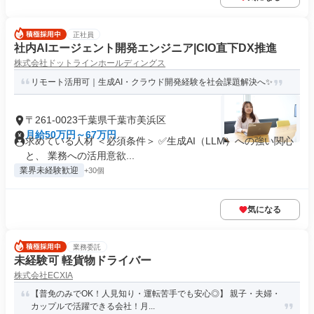
正社員
社内AIエージェント開発エンジニア|CIO直下DX推進
株式会社ドットラインホールディングス
リモート活用可｜生成AI・クラウド開発経験を社会課題解決へ✨
〒261-0023千葉県千葉市美浜区
月給50万円～67万円
求めている人材 ＜必須条件＞ ✅生成AI（LLM）への強い関心
と、 業務への活用意欲...
業界未経験歓迎
+30個
気になる
業務委託
未経験可 軽貨物ドライバー
株式会社ECXIA
【普免のみでOK！人見知り・運転苦手でも安心◎】 親子・夫婦・
カップルで活躍できる会社！月...