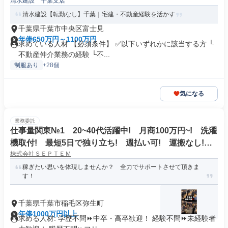
清水建設 千葉支店
清水建設【転勤なし】千葉｜宅建・不動産経験を活かす
千葉県千葉市中央区富士見
年俸650万円～1100万円
求めている人材 【必須条件】 ✅以下いずれかに該当する方 └
不動産仲介業務の経験 └不...
制服あり
+28個
気になる
業務委託
仕事量関東№1 20~40代活躍中! 月商100万円~! 洗濯
機取付! 最短5日で独り立ち! 週払い可! 運搬なし!
株式会社ＳＥＰＴＥＭ
直行直帰!
稼ぎたい思いを体現しませんか？ 全力でサポートさせて頂きま
す！
千葉県千葉市稲毛区弥生町
年俸1000万円以上
求める人材: 学歴不問⏩中卒・高卒歓迎！ 経験不問⏩未経験者