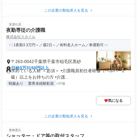
この企業の類似求人を見る
派遣社員
夜勤専従の介護職
株式会社スカイル
1夜勤3.3万円～／週2日～／有料老人ホーム／車通勤可
〒263-0042千葉県千葉市稲毛区黒砂
日給3万3150円以上
求めている人材 ＜必須＞ •介護職員初任者研修（ヘルパー2
級）以上をお持ちの方 •介護...
制服あり
業界未経験歓迎
+37個
気になる
この企業の類似求人を見る
業務委託
シャッター・ドア等の取付スタッフ