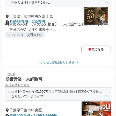
があります❗ ✨賞与年2回✨...
千葉県千葉市中央区富士見
月給35万円～200万円
求める人材: 【求める人物像】 ・人と話すことが好きな方 ・
自分のがんばりや成果を正...
シフト自由
交通費支給
気になる
この企業の類似求人を見る
正社員
反響営業・未経験可
株式会社Ｑｖｏｕ
入社1年目から年収1500万以上可能!/経験問わず応募OK/正社員に
なりたい/ワークライフ...
千葉県千葉市中央区
年俸400万円～1499万9999円