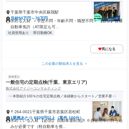
千葉県千葉市中央区蘇我駅
月給50万円～70万円
求める人材: ＜学歴不問・年齢不問・職歴不問＞ 【必須】普通
⾃動⾞免許（AT限定も可...
社員登用あり
即日勤務OK
気になる
この企業の類似求人を見る
業務委託
一般住宅の定期点検(千葉、東京エリア)
株式会社アイジーコンサルティング
本部紹介100％の住宅定期点検／未経験からスタート／営業不要
〒264-0021千葉県千葉市若葉区若松町
1業務あたり 6820円以上（案件 100分）
求めている人材 【必須】 自動車運転免許 ※自家用車の持ち込
みが必要です（軽自動車を推...