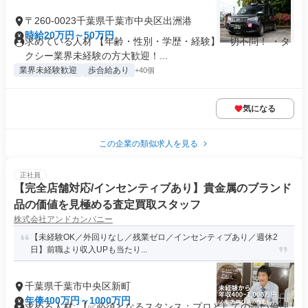
〒260-0023千葉県千葉市中央区出洲港
時給20万円～50万円
求めている人材 【年齢・性別・学歴・経験】一切不問！ ・タ
クシー業界未経験の方大歓迎！...
業界未経験歓迎
歩合給あり
+40個
気になる
この企業の類似求人を見る
正社員
【完全店舗対応/インセンティブあり】貴金属のブランド
品の価値を見極める査定買取スタッフ
株式会社アンドカンパニー
【未経験OK／外回りなし／残業ゼロ／インセンティブあり／週休2
日】前職より収入UPも当たり...
千葉県千葉市中央区新町
年俸400万円～1000万円
求める人材: 【✅必須となるスタンス：プロとしての高い倫理