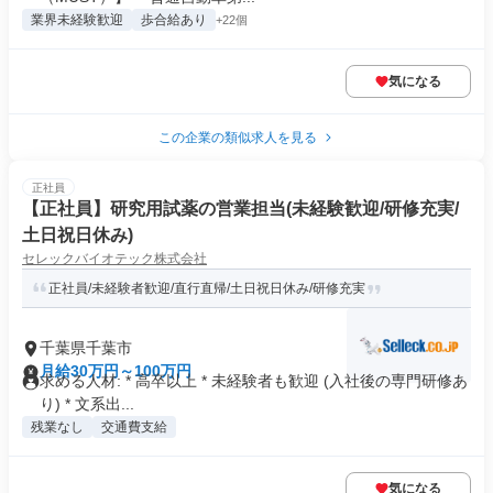
業界未経験歓迎
歩合給あり
+22個
気になる
この企業の類似求人を見る
正社員
【正社員】研究用試薬の営業担当(未経験歓迎/研修充実/
土日祝日休み)
セレックバイオテック株式会社
正社員/未経験者歓迎/直行直帰/土日祝日休み/研修充実
千葉県千葉市
月給30万円～100万円
求める人材: * 高卒以上 * 未経験者も歓迎 (入社後の専門研修あ
り) * 文系出...
残業なし
交通費支給
気になる