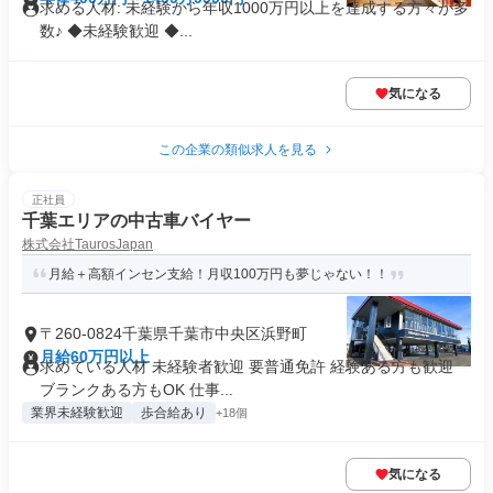
求める人材: 未経験から年収1000万円以上を達成する方々が多
数♪ ◆未経験歓迎 ◆...
気になる
この企業の類似求人を見る
正社員
千葉エリアの中古車バイヤー
株式会社TaurosJapan
月給＋高額インセン支給！月収100万円も夢じゃない！！
〒260-0824千葉県千葉市中央区浜野町
月給60万円以上
求めている人材 未経験者歓迎 要普通免許 経験ある方も歓迎
ブランクある方もOK 仕事...
業界未経験歓迎
歩合給あり
+18個
気になる