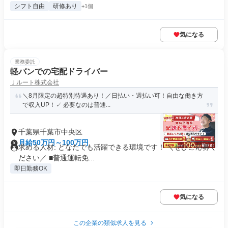
シフト自由
研修あり
+1個
気になる
業務委託
軽バンでの宅配ドライバー
Ｊルート株式会社
＼8月限定の超特別待遇あり！／日払い・週払い可！自由な働き方
で収入UP！✓ 必要なのは普通...
千葉県千葉市中央区
月給50万円～100万円
求める人材: どなたでも活躍できる環境です！ ＼ぜひご応募く
ださい／ ■普通運転免...
即日勤務OK
気になる
この企業の類似求人を見る