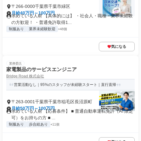
〒266-0000千葉県千葉市緑区
月給40万円～100万円
求めている人材 【具体的には】 ・社会人・職種・業界未経験
の方歓迎！ ・普通免許取得1...
制服あり
業界未経験歓迎
+48個
気になる
業務委託
家電製品のサービスエンジニア
Bridge Road 株式会社
営業活動なし｜95%のスタッフが未経験スタート｜直行直帰
〒263-0001千葉県千葉市稲毛区長沼原町
月給50万円～100万円
求めている人材 【応募条件】 ■ 普通自動車運転免許（AT限定
可）をお持ちの方 ■ ...
制服あり
歩合給あり
+11個