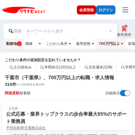
会員登録
ログイン
職種・キーワードから探す
条件保存
勤務地
職種
こだわり条件
雇用形態
700万円以上
新
1
こだわり条件の追加設定を忘れていませんか？
土日祝休み
年間休日120日以上
完全週休2日制
学歴
千葉市（千葉県）、700万円以上の転職・求人情報
310
件
1
〜
100
件目を表示中
関連度順
新着順
詳細表示
正社員
公式応募・業界トップクラスの歩合率最大65%のサポー
ト乗務員
平和自動車交通株式会社