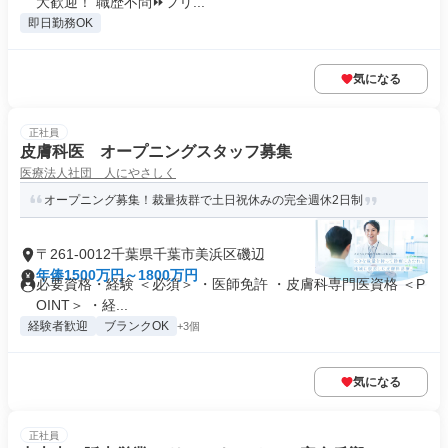
大歓迎！ 職歴不問⏩フリ...
即日勤務OK
気になる
正社員
皮膚科医 オープニングスタッフ募集
医療法人社団 人にやさしく
オープニング募集！裁量抜群で土日祝休みの完全週休2日制
〒261-0012千葉県千葉市美浜区磯辺
年俸1500万円～1800万円
必要資格・経験 ＜必須＞ ・医師免許 ・皮膚科専門医資格 ＜P
OINT＞ ・経...
経験者歓迎
ブランクOK
+3個
気になる
正社員