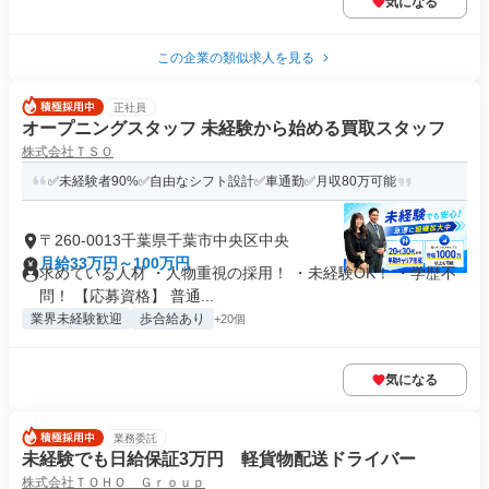
気になる
この企業の類似求人を見る
正社員
オープニングスタッフ 未経験から始める買取スタッフ
株式会社ＴＳＯ
✅未経験者90%✅自由なシフト設計✅車通勤✅月収80万可能
〒260-0013千葉県千葉市中央区中央
月給33万円～100万円
求めている人材 ・人物重視の採用！ ・未経験OK！ ・学歴不
問！ 【応募資格】 普通...
業界未経験歓迎
歩合給あり
+20個
気になる
業務委託
未経験でも日給保証3万円 軽貨物配送ドライバー
株式会社ＴＯＨＯ Ｇｒｏｕｐ