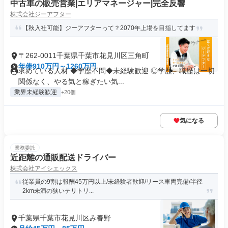
中古車の販売営業|エリアマネージャー|完全反響
株式会社ジーアフター
【秋入社可能】ジーアフターって？2070年上場を目指してます
〒262-0011千葉県千葉市花見川区三角町
年俸910万円～1260万円
求めている人材 ◆学歴不問◆未経験歓迎 ◎学歴、職歴は一切
関係なく、やる気と稼ぎたい気...
業界未経験歓迎
+20個
気になる
業務委託
近距離の通販配送ドライバー
株式会社アイシエックス
従業員の9割は報酬45万円以上/未経験者歓迎/リース車両完備/半径
2km未満の狭いテリトリ...
千葉県千葉市花見川区み春野