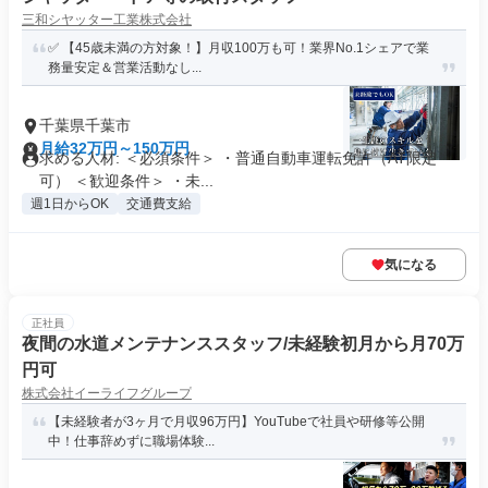
三和シヤッター工業株式会社
✅ 【45歳未満の方対象！】月収100万も可！業界No.1シェアで業
務量安定＆営業活動なし...
千葉県千葉市
月給32万円～150万円
求める人材: ＜必須条件＞ ・普通自動車運転免許（AT限定
可） ＜歓迎条件＞ ・未...
週1日からOK
交通費支給
気になる
正社員
夜間の水道メンテナンススタッフ/未経験初月から月70万
円可
株式会社イーライフグループ
【未経験者が3ヶ月で月収96万円】YouTubeで社員や研修等公開
中！仕事辞めずに職場体験...