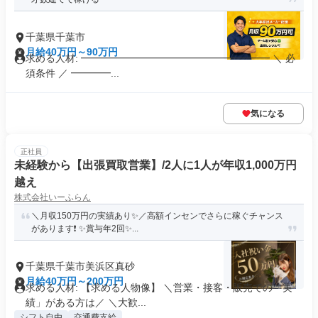
千葉県千葉市
月給40万円～90万円
求める人材: ━━━━━━━━━━━━━━━━━━━ ＼ 必
須条件 ／ ━━━━...
気になる
正社員
未経験から【出張買取営業】/2人に1人が年収1,000万円
越え
株式会社いーふらん
＼月収150万円の実績あり✨／高額インセンでさらに稼ぐチャンス
があります❗ ✨賞与年2回✨...
千葉県千葉市美浜区真砂
月給40万円～200万円
求める人材: 【求める人物像】 ＼営業・接客・販売での「実
績」がある方は／ ＼大歓...
シフト自由
交通費支給