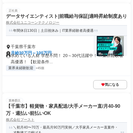
正社員
データサイエンティスト|前職給与保証|適時昇給制度あり
株式会社ユニコーンテクノロジー
年間休日130日｜土日祝休み｜IT業界経験者高優遇
千葉県千葉市
月給30万円～100万円
求めている人材 学歴不問！ 20～30代活躍中！ IT業界経験者
高優遇！ 【歓迎条件...
業界未経験歓迎
+45個
気になる
業務委託
【千葉市】軽貨物・家具配送/大手メーカー直/月40-90
万・週払い前払いOK
株式会社ブースト
＼初月40〜70万・最高月90万円実例／大手家具メーカー直案件・
才数建てで稼げる