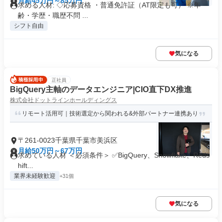
月給45万円～85万円
求める人材: ◇応募資格 ・普通免許証（AT限定も可） ※年
齢・学歴・職歴不問 ...
シフト自由
気になる
正社員
BigQuery主軸のデータエンジニア|CIO直下DX推進
株式会社ドットラインホールディングス
リモート活用可｜技術選定から関われる&外部パートナー連携あり
〒261-0023千葉県千葉市美浜区
月給50万円～67万円
求めている人材 ＜必須条件＞ ✅BigQuery、Snowflake、Reds
hift...
業界未経験歓迎
+31個
気になる