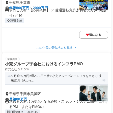
千葉県千葉市
年俸500万円～2000万円
求める人材: 【応募条件】 ✅ 普通運転免許所持者の方(AT限定
可) ✅ 経...
交通費支給
気になる
この企業の類似求人を見る
業務委託
小売グループ子会社におけるインフラPMO
株式会社ＧＲＯＷ
✨️月給80万円×週2～3日出社✨️小売グループのインフラを支える❗️技
術知見（Azure...
千葉県千葉市美浜区
月給80万円
求める人材: ⭕️必須となる経験・スキル ・システム開発におけ
るPM、またはPMOの...
即日勤務OK
在宅OK