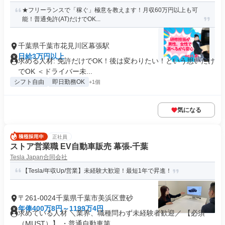
★フリーランスで「稼ぐ」極意を教えます！月収60万円以上も可
能！普通免許(AT)だけでOK...
千葉県千葉市花見川区幕張駅
日給3万円以上
求める人材: 免許だけでOK！後は変わりたい！という思いだけ
でOK ＜ドライバー未...
シフト自由
即日勤務OK
+1個
気になる
正社員
ストア営業職 EV自動車販売 幕張-千葉
Tesla Japan合同会社
【Tesla/年収Up/営業】未経験大歓迎！最短1年で昇進！
〒261-0024千葉県千葉市美浜区豊砂
年俸400万8円～1199万4円
求めている人材 ＼業界、職種問わず未経験者歓迎／ 【必須
（MUST）】 ・普通自動車第...