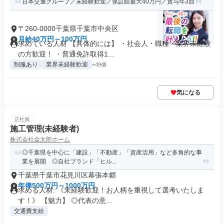
日本交通グループ／未経験歓迎／保証給最大40万円／賞与年3回
〒260-0000千葉県千葉市中央区
月給40万円～100万円
求めている人材 【具体的には】 ・社会人・職種・業界未経験
の方歓迎！ ・普通免許取得1...
制服あり
業界未経験歓迎
+49個
気になる
正社員
施工管理(未経験者)
株式会社金太郎ホーム
◎千葉県を中心に「建設」「不動産」「資産活用」など多角的な事
業を展開 ◎自社ブランド「ヒル...
千葉県千葉市花見川区幕張本郷
年俸500万円～1000万円
求める人材: 《未経験歓迎！お人柄を重視して選考いたしま
す！》 【魅力】 ◎代表の意...
交通費支給