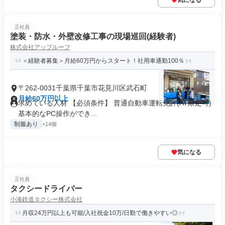
気になる
正社員
塗装・防水・外壁改修工事の現場巡回(経験者)
株式会社アップルーフ
＜経験者募集＞月給60万円からスタート！社用車通勤100％
〒262-0031千葉県千葉市花見川区武石町
月給60万円以上
求めている人材 【必須条件】 普通自動車運転免許(AT限定可)
基本的なPC操作ができ...
制服あり
+14個
気になる
正社員
タクシードライバー
小湊鉄道タクシー株式会社
月収24万円以上も可能/入社祝金10万/日勤で働きやすい◎