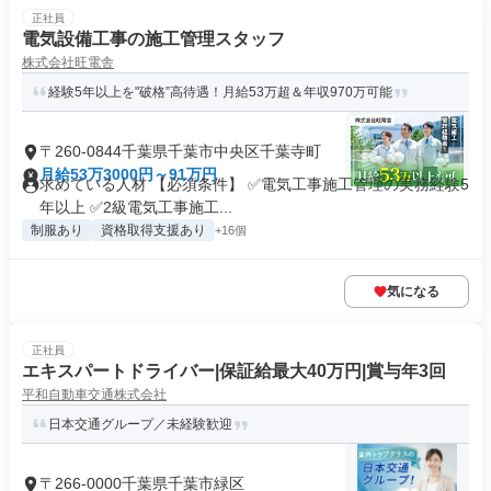
正社員
電気設備工事の施工管理スタッフ
株式会社旺電舎
経験5年以上を"破格”高待遇！月給53万超＆年収970万可能
〒260-0844千葉県千葉市中央区千葉寺町
月給53万3000円～91万円
求めている人材 【必須条件】 ✅電気工事施工管理の実務経験5
年以上 ✅2級電気工事施工...
制服あり
資格取得支援あり
+16個
気になる
正社員
エキスパートドライバー|保証給最大40万円|賞与年3回
平和自動車交通株式会社
日本交通グループ／未経験歓迎
〒266-0000千葉県千葉市緑区