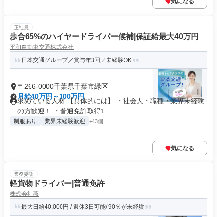
気になる
正社員
歩合65%のハイヤードライバー候補|保証給最大40万円
平和自動車交通株式会社
日本交通グループ／賞与年3回／未経験OK
〒266-0000千葉県千葉市緑区
月給40万円～100万円
求めている人材 【具体的には】 ・社会人・職種・業界未経験
の方歓迎！ ・普通免許取得1...
制服あり
業界未経験歓迎
+43個
気になる
業務委託
軽貨物ドライバー|普通免許
株式会社燕
最大日給40,000円 / 週休3日可能/ 90％が未経験