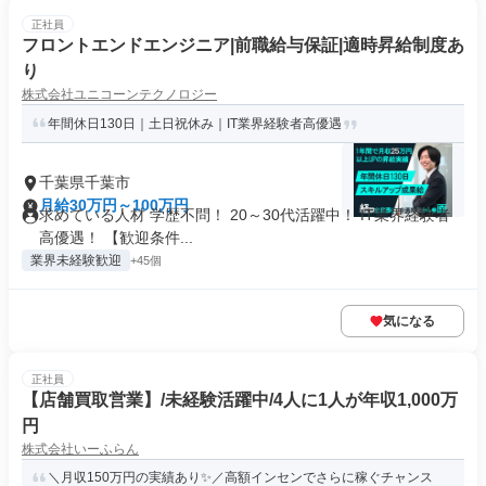
正社員
フロントエンドエンジニア|前職給与保証|適時昇給制度あ
り
株式会社ユニコーンテクノロジー
年間休日130日｜土日祝休み｜IT業界経験者高優遇
千葉県千葉市
月給30万円～100万円
求めている人材 学歴不問！ 20～30代活躍中！ IT業界経験者
高優遇！ 【歓迎条件...
業界未経験歓迎
+45個
気になる
正社員
【店舗買取営業】/未経験活躍中/4人に1人が年収1,000万
円
株式会社いーふらん
＼月収150万円の実績あり✨／高額インセンでさらに稼ぐチャンス