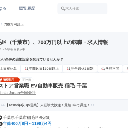
なる
閲覧履歴
求人検索
/
700万円以上
毛区（千葉市）、700万円以上の転職・求人情報
1
〜
34
件目を表示中
わり条件の追加設定を忘れていませんか？
土日祝休み
年間休日120日以上
完全週休2日制
学歴不問
正社員
ストア営業職 EV自動車販売 稲毛-千葉
Tesla Japan合同会社
【Tesla/年収Up/営業】未経験大歓迎！最短1年で昇進！
千葉県千葉市稲毛区長沼町
年俸400万8円～1199万4円