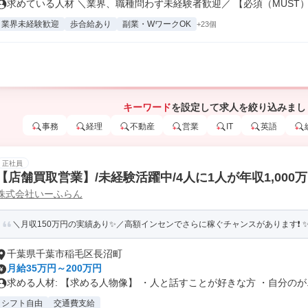
求めている人材 ＼業界、職種問わず未経験者歓迎／ 【必須（MUST）】
業界未経験歓迎
歩合給あり
副業・WワークOK
+23個
キーワード
を設定して求人を絞り込みまし
事務
経理
不動産
営業
IT
英語
正社員
【店舗買取営業】/未経験活躍中/4人に1人が年収1,000
株式会社いーふらん
＼月収150万円の実績あり✨／高額インセンでさらに稼ぐチャンスがあります❗ ✨賞
千葉県千葉市稲毛区長沼町
月給35万円～200万円
求める人材: 【求める人物像】 ・人と話すことが好きな方 ・自分のが..
シフト自由
交通費支給