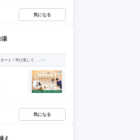
気になる
の湯
タート！学び直して、...
.
気になる
越え