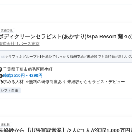
業務委託
ボディクリーンセラピスト(あかすり)/Spa Resort 蘭々
株式会社リバース東京
✨️ラフィネグループ✨1分単位でしっかり報酬支給✅未経験でも高時給✅️新しいス
千葉県千葉市稲毛区園生町
時給3510円～4290円
求める人材: ⭐️無料の研修制度あり 未経験からセラピストデビュー！..
シフト自由
正社員
未経験から【出張買取営業】/2人に1人が年収1,000万円