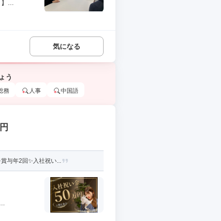
...
気になる
ょう
総務
人事
中国語
万円
与年2回✨入社祝い...
.