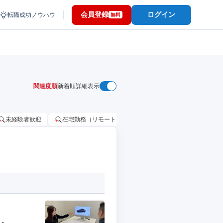
会員登録
ログイン
転職成功ノウハウ
無料
関連度順
新着順
詳細表示
未経験者歓迎
在宅勤務（リモートワーク）OK
家賃補助・住宅手当