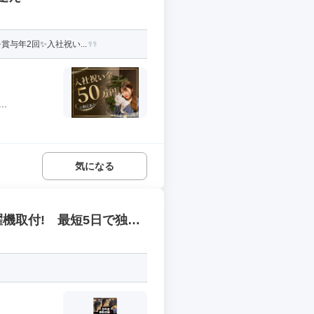
与年2回✨入社祝い...
.
気になる
洗濯機取付! 最短5日で独り