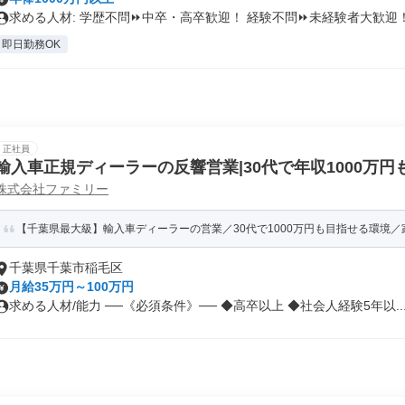
求める人材: 学歴不問⏩中卒・高卒歓迎！ 経験不問⏩未経験者大歓迎！.
即日勤務OK
正社員
輸入車正規ディーラーの反響営業|30代で年収1000万円
株式会社ファミリー
【千葉県最大級】輸入車ディーラーの営業／30代で1000万円も目指せる環境／
千葉県千葉市稲毛区
月給35万円～100万円
求める人材/能力 ──《必須条件》── ◆高卒以上 ◆社会人経験5年以..