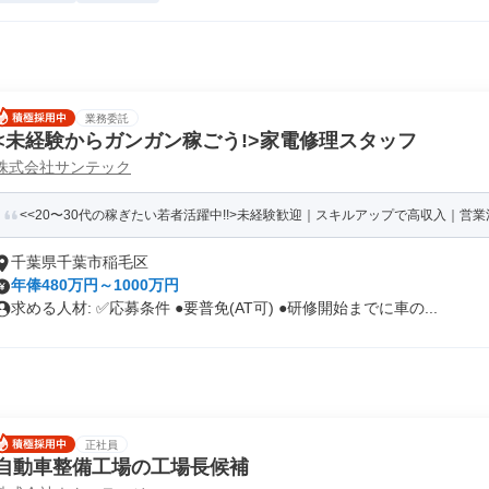
業務委託
<未経験からガンガン稼ごう!>家電修理スタッフ
株式会社サンテック
<<20〜30代の稼ぎたい若者活躍中!!>未経験歓迎｜スキルアップで高収入｜営業活
千葉県千葉市稲毛区
年俸480万円～1000万円
求める人材: ✅️応募条件 ●要普免(AT可) ●研修開始までに車の...
正社員
自動車整備工場の工場長候補