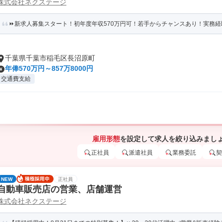
株式会社ネクステージ
⏩️新求人募集スタート！初年度年収570万円可！若手からチャンスあり！実務経験
千葉県千葉市稲毛区長沼原町
年俸570万円～857万8000円
交通費支給
雇用形態
を設定して求人を絞り込みまし
正社員
派遣社員
業務委託
契
NEW
正社員
自動車販売店の営業、店舗運営
株式会社ネクステージ