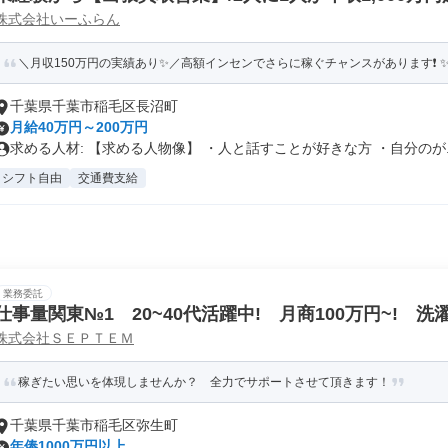
株式会社いーふらん
＼月収150万円の実績あり✨／高額インセンでさらに稼ぐチャンスがあります❗ ✨賞
千葉県千葉市稲毛区長沼町
月給40万円～200万円
求める人材: 【求める人物像】 ・人と話すことが好きな方 ・自分のが..
シフト自由
交通費支給
業務委託
仕事量関東№1 20~40代活躍中! 月商100万円~! 
株式会社ＳＥＰＴＥＭ
立ち! 週払い可! 運搬なし! 直行直帰!
稼ぎたい思いを体現しませんか？ 全力でサポートさせて頂きます！
千葉県千葉市稲毛区弥生町
年俸1000万円以上