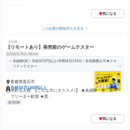
気になる
この企業の類似求人を見る
正社員
【リモートあり】発売前のゲームテスター
合同会社Tech Nexus
未経験OK！月給30万円以上♪年間休日135日！在宅勤務も可★クオ
リティテスター
青森県黒石市
月給30万180円以上
求める人材: 【こんな方にオススメ♪】 ★未経験・第二新卒・
フリーター歓迎 ★普...
在宅OK
気になる