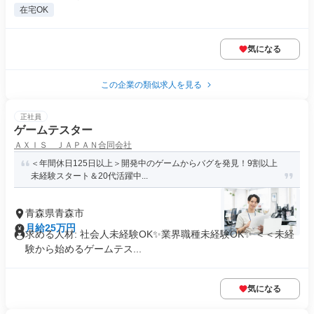
在宅OK
気になる
この企業の類似求人を見る
正社員
ゲームテスター
ＡＸＩＳ ＪＡＰＡＮ合同会社
＜年間休日125日以上＞開発中のゲームからバグを発見！9割以上
未経験スタート＆20代活躍中...
青森県青森市
月給25万円
求める人材: 社会人未経験OK✨業界職種未経験OK✨ ＜＜未経
験から始めるゲームテス...
気になる