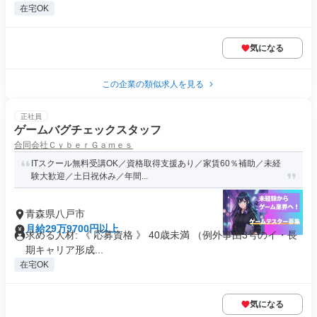
在宅OK
気になる
この企業の類似求人を見る
正社員
ゲームバグチェックスタッフ
合同会社ＣｙｂｅｒＧａｍｅｓ
ITスクール無料受講OK／資格取得支援あり／家賃60％補助／未経
験大歓迎／土日祝休み／年間...
青森県八戸市
月給29万9700円以上
求める人材: 《 応募資格 》 40歳未満 （例外事由3号のイ・長
期キャリア形成...
在宅OK
気になる