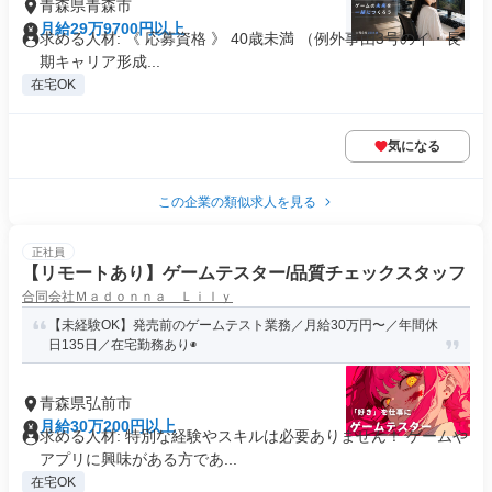
青森県青森市
月給29万9700円以上
求める人材: 《 応募資格 》 40歳未満 （例外事由3号のイ・長
期キャリア形成...
在宅OK
気になる
この企業の類似求人を見る
正社員
【リモートあり】ゲームテスター/品質チェックスタッフ
合同会社Ｍａｄｏｎｎａ Ｌｉｌｙ
【未経験OK】発売前のゲームテスト業務／月給30万円〜／年間休
日135日／在宅勤務あり◉
青森県弘前市
月給30万200円以上
求める人材: 特別な経験やスキルは必要ありません！ ゲームや
アプリに興味がある方であ...
在宅OK