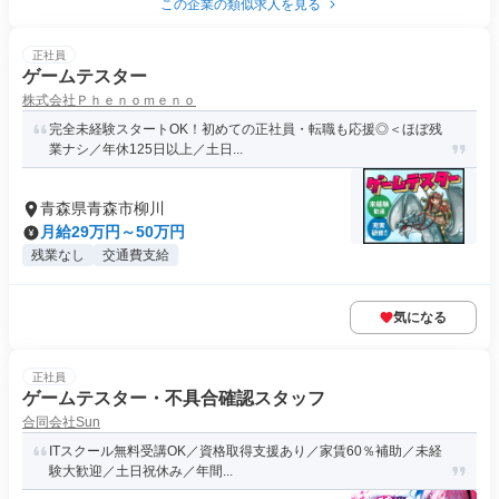
この企業の類似求人を見る
正社員
ゲームテスター
株式会社Ｐｈｅｎｏｍｅｎｏ
完全未経験スタートOK！初めての正社員・転職も応援◎＜ほぼ残
業ナシ／年休125日以上／土日...
青森県青森市柳川
月給29万円～50万円
残業なし
交通費支給
気になる
正社員
ゲームテスター・不具合確認スタッフ
合同会社Sun
ITスクール無料受講OK／資格取得支援あり／家賃60％補助／未経
験大歓迎／土日祝休み／年間...