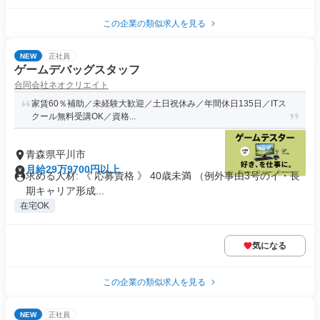
この企業の類似求人を見る
NEW
正社員
ゲームデバッグスタッフ
合同会社ネオクリエイト
家賃60％補助／未経験大歓迎／土日祝休み／年間休日135日／ITス
クール無料受講OK／資格...
青森県平川市
月給29万9700円以上
求める人材: 《 応募資格 》 40歳未満 （例外事由3号のイ・長
期キャリア形成...
在宅OK
気になる
この企業の類似求人を見る
NEW
正社員