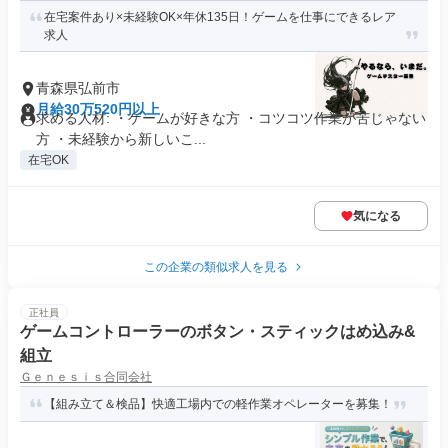
在宅案件あり×未経験OK×年休135日！ゲームを仕事にできるレア
求人
青森県弘前市
月給30万520円以上
求める人材: ・ゲームが好きな方 ・コツコツ作業が苦じゃない
方 ・未経験から新しいこ...
在宅OK
気になる
この企業の類似求人を見る
正社員
ゲームコントローラーのボタン・スティックはめ込み&
組立
Ｇｅｎｅｓｉｓ合同会社
【組み立て＆検品】快適工場内での軽作業オペレーターを募集！