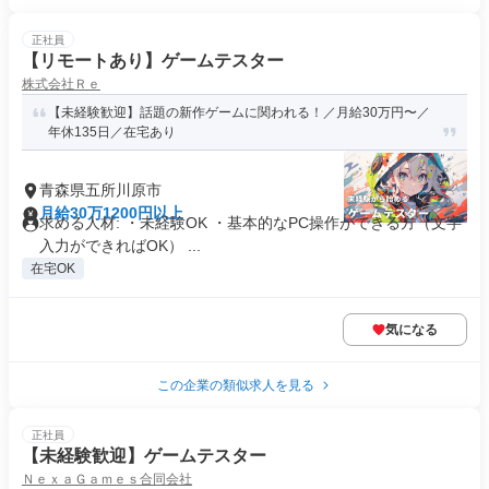
正社員
【リモートあり】ゲームテスター
株式会社Ｒｅ
【未経験歓迎】話題の新作ゲームに関われる！／月給30万円〜／
年休135日／在宅あり
青森県五所川原市
月給30万1200円以上
求める人材: ・未経験OK ・基本的なPC操作ができる方（文字
入力ができればOK） ...
在宅OK
気になる
この企業の類似求人を見る
正社員
【未経験歓迎】ゲームテスター
ＮｅｘａＧａｍｅｓ合同会社