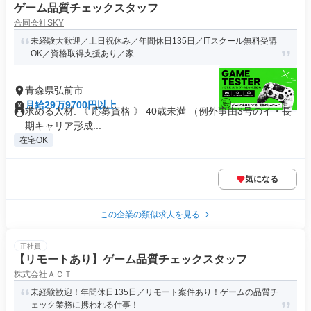
ゲーム品質チェックスタッフ
合同会社SKY
未経験大歓迎／土日祝休み／年間休日135日／ITスクール無料受講
OK／資格取得支援あり／家...
青森県弘前市
月給29万9700円以上
求める人材: 《 応募資格 》 40歳未満 （例外事由3号のイ・長
期キャリア形成...
在宅OK
気になる
この企業の類似求人を見る
正社員
【リモートあり】ゲーム品質チェックスタッフ
株式会社ＡＣＴ
未経験歓迎！年間休日135日／リモート案件あり！ゲームの品質チ
ェック業務に携われる仕事！