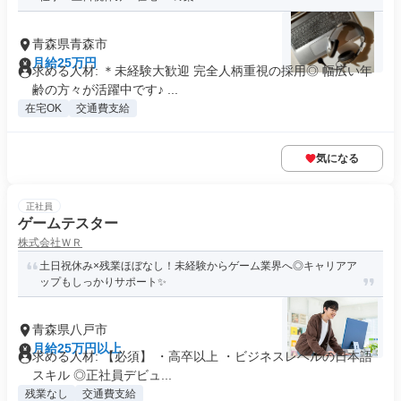
青森県青森市
月給25万円
求める人材: ＊未経験大歓迎 完全人柄重視の採用◎ 幅広い年
齢の方々が活躍中です♪ ...
在宅OK
交通費支給
気になる
正社員
ゲームテスター
株式会社ＷＲ
土日祝休み×残業ほぼなし！未経験からゲーム業界へ◎キャリアア
ップもしっかりサポート✨
青森県八戸市
月給25万円以上
求める人材: 【必須】 ・高卒以上 ・ビジネスレベルの日本語
スキル ◎正社員デビュ...
残業なし
交通費支給