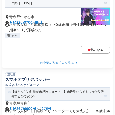
年間休日135日
青森県つがる市
月給29万9700円以上
求める人材: 《 応募資格 》 40歳未満（例外事由3号のイ・長
期キャリア形成のた...
在宅OK
気になる
この企業の類似求人を見る
正社員
スマホアプリデバッガー
株式会社パソナグループ
【ほとんどの社員が未経験スタート！】未経験からでもしっかり研
修するので安心✨
青森県青森市
月給26万6000円～42万円
求める人材: 【未経験でもフリーターでも大丈夫】 ・35歳未満