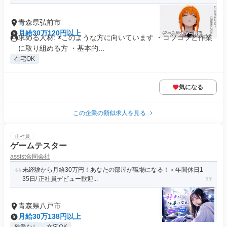
青森県弘前市
月給30万120円以上
求める人材: ◉このような方に向いています ・コツコツと作業
に取り組める方 ・基本的...
在宅OK
気になる
この企業の類似求人を見る
正社員
ゲームテスター
assist合同会社
未経験から月給30万円！あなたの部屋が職場になる！＜年間休日1
35日/ 正社員デビュー歓迎...
青森県八戸市
月給30万138円以上