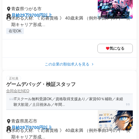
青森県つがる市
月給29万9700円以上
求める人材: 《 応募資格 》 40歳未満 （例外事由3号のイ・長
期キャリア形成...
在宅OK
気になる
この企業の類似求人を見る
正社員
ゲームデバッグ・検証スタッフ
合同会社NEO
ITスクール無料受講OK／資格取得支援あり／家賃60％補助／未経
験大歓迎／土日祝休み／年間...
青森県黒石市
月給29万9700円以上
求める人材: 《 応募資格 》 40歳未満 （例外事由3号のイ・長
期キャリア形成...