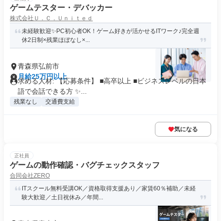
ゲームテスター・デバッカー
株式会社Ｕ．Ｃ．Ｕｎｉｔｅｄ
未経験歓迎✨PC初心者OK！ゲーム好きが活かせるITワーク♪完全週
休2日制×残業ほぼなし×...
青森県弘前市
月給25万円以上
求める人材: 【応募条件】 ■高卒以上 ■ビジネスレベルの日本
語で会話できる方 ✨...
残業なし
交通費支給
気になる
正社員
ゲームの動作確認・バグチェックスタッフ
合同会社ZERO
ITスクール無料受講OK／資格取得支援あり／家賃60％補助／未経
験大歓迎／土日祝休み／年間...