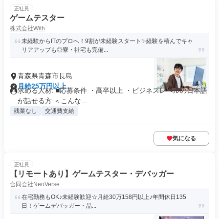
正社員
ゲームテスター
株式会社With
未経験からITのプロへ！9割が未経験スタート✨経験を積んでキャ
リアアップも◎寮・社宅も完備...
青森県青森市長島
月給25万円以上
求める人材: ■応募条件 ・高卒以上 ・ビジネスレベルの日本語
が話せる方 ＜こんな...
残業なし
交通費支給
気になる
正社員
【リモートあり】ゲームテスター・デバッガー
合同会社NeoVerse
在宅勤務もOK♪未経験歓迎☆月給30万158円以上♪年間休日135
日！ゲームデバッガー・品...