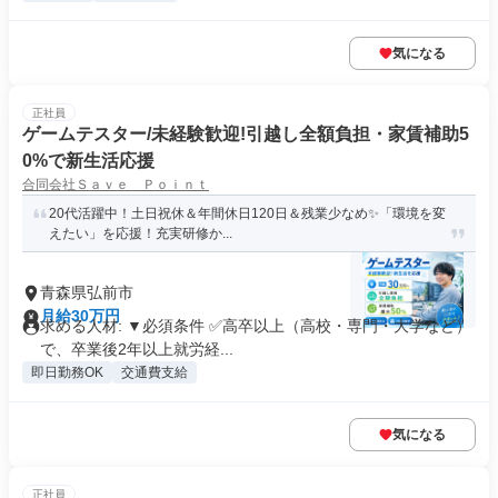
気になる
正社員
ゲームテスター/未経験歓迎!引越し全額負担・家賃補助5
0%で新生活応援
合同会社Ｓａｖｅ Ｐｏｉｎｔ
20代活躍中！土日祝休＆年間休日120日＆残業少なめ✨「環境を変
えたい」を応援！充実研修か...
青森県弘前市
月給30万円
求める人材: ▼必須条件 ✅高卒以上（高校・専門・大学など）
で、卒業後2年以上就労経...
即日勤務OK
交通費支給
気になる
正社員