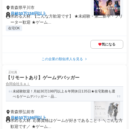
青森県平川市
月給30万158円以上
求める人材: 【こんな方歓迎です】 ★未経験・第二新卒・フリ
ーター歓迎 ★ゲーム...
在宅OK
気になる
この企業の類似求人を見る
正社員
【リモートあり】ゲームデバッガー
合同会社Ｓａｉ
未経験歓迎！月給30万198円以上＆年間休日135日★在宅勤務も選
べるゲームデバッガー・品...
青森県弘前市
月給30万198円以上
求める人材: 応募資格はゲームが好きであること！ ＼こんな方
歓迎です／ ★ゲーム...