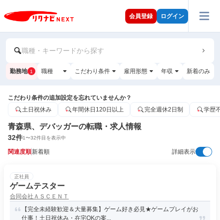
会員登録
ログイン
職種・キーワードから探す
勤務地
職種
こだわり条件
雇用形態
年収
新着のみ
1
こだわり条件の追加設定を忘れていませんか？
土日祝休み
年間休日120日以上
完全週休2日制
学歴
青森県、デバッガーの転職・求人情報
32
件
1
〜
32
件目を表示中
関連度順
新着順
詳細表示
正社員
ゲームテスター
合同会社ＡＳＣＥＮＴ
【完全未経験歓迎＆大量募集】ゲーム好き必見★ゲームプレイがお
仕事！土日祝休み・在宅OKの案...