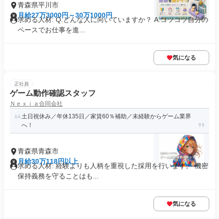
青森県平川市
月給27万3000円～30万1000円
求める人材: Q.どんな人に向いていますか？ A.コツコツ自分の
ペースでお仕事を進...
気になる
正社員
ゲーム動作確認スタッフ
Ｎｅｘｉａ合同会社
土日祝休み／年休135日／家賃60％補助／未経験からゲーム業界
へ！
青森県青森市
月給30万118円以上
求める人材: 経験よりも人柄を重視した採用を行います。 機密
保持義務を守ることはも...
気になる