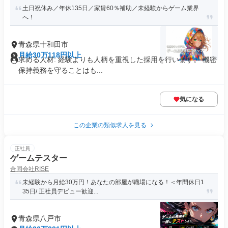
土日祝休み／年休135日／家賃60％補助／未経験からゲーム業界
へ！
青森県十和田市
月給30万118円以上
求める人材: 経験よりも人柄を重視した採用を行います。 機密
保持義務を守ることはも...
気になる
この企業の類似求人を見る
正社員
ゲームテスター
合同会社RISE
未経験から月給30万円！あなたの部屋が職場になる！＜年間休日1
35日/ 正社員デビュー歓迎...
青森県八戸市