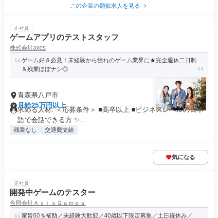
この企業の類似求人を見る
正社員
ゲームアプリのテストスタッフ
株式会社axes
ゲーム好き必見！未経験から憧れのゲーム業界に★完全週休二日制
＆残業ほぼナシ◎
青森県八戸市
月給25万円以上
求める人材: ＜応募条件＞ ■高卒以上 ■ビジネスレベルの日本
語で会話できる方 ✨...
残業なし
交通費支給
気になる
正社員
開発中ゲームのテスター
合同会社ＡｘｉｓＧａｍｅｓ
家賃60％補助／未経験大歓迎／40歳以下限定募集／土日祝休み／