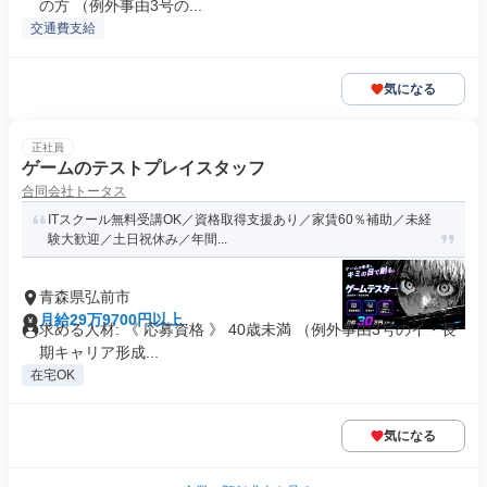
の方 （例外事由3号の...
交通費支給
気になる
正社員
ゲームのテストプレイスタッフ
合同会社トータス
ITスクール無料受講OK／資格取得支援あり／家賃60％補助／未経
験大歓迎／土日祝休み／年間...
青森県弘前市
月給29万9700円以上
求める人材: 《 応募資格 》 40歳未満 （例外事由3号のイ・長
期キャリア形成...
在宅OK
気になる