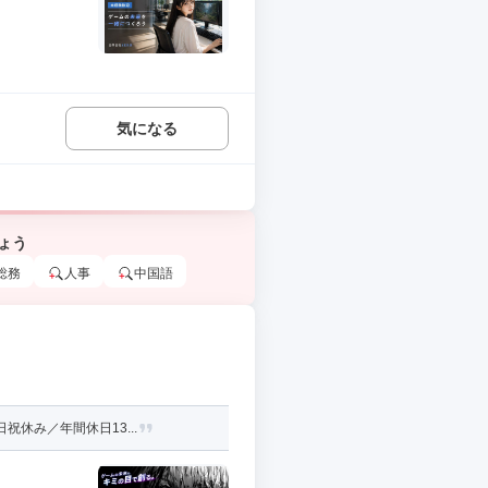
気になる
ょう
総務
人事
中国語
休み／年間休日13...