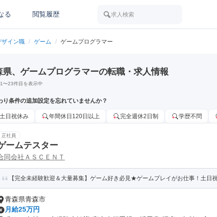
なる
閲覧履歴
求人検索
デザイン職
/
ゲーム
/
ゲームプログラマー
森県、ゲームプログラマーの転職・求人情報
1
〜
23
件目を表示中
わり条件の追加設定を忘れていませんか？
土日祝休み
年間休日120日以上
完全週休2日制
学歴不問
正社員
ゲームテスター
合同会社ＡＳＣＥＮＴ
【完全未経験歓迎＆大量募集】ゲーム好き必見★ゲームプレイがお仕事！土日祝
青森県青森市
月給25万円