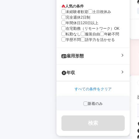
人気の条件
未経験者歓迎
土日祝休み
完全週休2日制
年間休日120日以上
在宅勤務（リモートワーク）OK
転勤なし
服装自由
年齢不問
学歴不問
語学力を活かせる
雇用形態
年収
すべての条件をクリア
新着のみ
検索