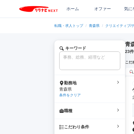
ホーム
オファー
気に
転職・求人トップ
/
青森県
/
クリエイティブ/
青
キーワード
23
件
こだ
勤務地
青森県
条件をクリア
職種
こだわり条件