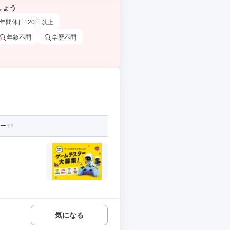
しょう
年間休日120日以上
年齢不問
学歴不問
ター
気になる