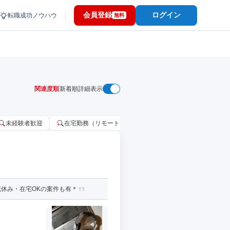
会員登録
ログイン
転職成功ノウハウ
無料
関連度順
新着順
詳細表示
未経験者歓迎
在宅勤務（リモートワーク）OK
家賃補助・住宅手当
休み・在宅OKの案件も有＊