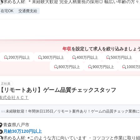
求める人材: ＊未経験大歓迎 完全人柄重視の採用◎ 幅広い年齢の方々..
在宅OK
交通費支給
年収
を設定して求人を絞り込みましょ
200万円以上
300万円以上
400万円以上
500万円以上
800万円以上
900万円以上
1000
正社員
【リモートあり】ゲーム品質チェックスタッフ
株式会社ＡＣＴ
未経験歓迎！年間休日135日／リモート案件あり！ゲームの品質チェック業務
青森県八戸市
月給30万120円以上
求める人材: ◉このような方に向いています ・コツコツと作業に取り組.