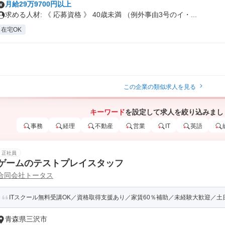
月給29万9700円以上
求める人材: 《 応募資格 》 40歳未満 （例外事由3号のイ・...
在宅OK
この企業の類似求人を見る
キーワード
を設定して求人を絞り込みまし
事務
経理
不動産
営業
IT
英語
正社員
ゲームのテストプレイスタッフ
合同会社トータス
ITスクール無料受講OK／資格取得支援あり／家賃60％補助／未経験大歓迎／土日祝
青森県三沢市