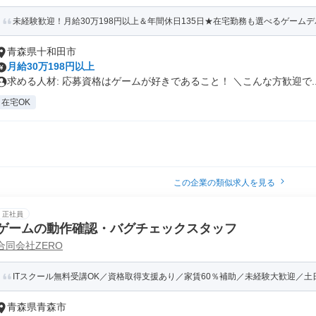
未経験歓迎！月給30万198円以上＆年間休日135日★在宅勤務も選べるゲーム
青森県十和田市
月給30万198円以上
求める人材: 応募資格はゲームが好きであること！ ＼こんな方歓迎で..
在宅OK
この企業の類似求人を見る
正社員
ゲームの動作確認・バグチェックスタッフ
合同会社ZERO
ITスクール無料受講OK／資格取得支援あり／家賃60％補助／未経験大歓迎／土日祝
青森県青森市