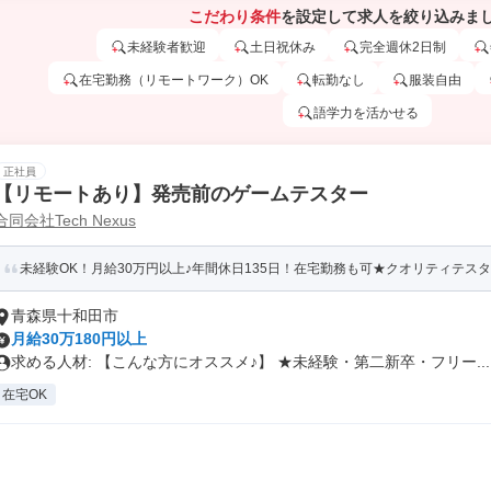
こだわり条件
を設定して求人を絞り込みま
未経験者歓迎
土日祝休み
完全週休2日制
在宅勤務（リモートワーク）OK
転勤なし
服装自由
語学力を活かせる
正社員
【リモートあり】発売前のゲームテスター
合同会社Tech Nexus
未経験OK！月給30万円以上♪年間休日135日！在宅勤務も可★クオリティテス
青森県十和田市
月給30万180円以上
求める人材: 【こんな方にオススメ♪】 ★未経験・第二新卒・フリー...
在宅OK