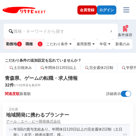
会員登録
ログイン
職種・キーワードから探す
条件保存
勤務地
職種
こだわり条件
雇用形態
年収
新着のみ
1
1
こだわり条件の追加設定を忘れていませんか？
土日祝休み
年間休日120日以上
完全週休2日制
学歴
青森県、ゲームの転職・求人情報
32
件
1
〜
32
件目を表示中
関連度順
新着順
詳細表示
正社員
地域開発に携わるプランナー
アール・エー・ビー開発株式会社
年3回の賞与支給あり。年間休日120日以上の完全週休2日制（土日
祝）！在宅・時差出勤可。残...