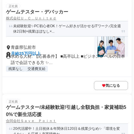
正社員
ゲームテスター・デバッカー
株式会社Ｕ．Ｃ．Ｕｎｉｔｅｄ
未経験歓迎✨PC初心者OK！ゲーム好きが活かせるITワーク♪完全週
休2日制×残業ほぼなし×...
青森県弘前市
月給25万円以上
求める人材: 【応募条件】 ■高卒以上 ■ビジネスレベルの日本
語で会話できる方 ✨...
残業なし
交通費支給
気になる
正社員
ゲームテスター/未経験歓迎!引越し全額負担・家賃補助5
0%で新生活応援
合同会社Ｓａｖｅ Ｐｏｉｎｔ
20代活躍中！土日祝休＆年間休日120日＆残業少なめ✨「環境を変