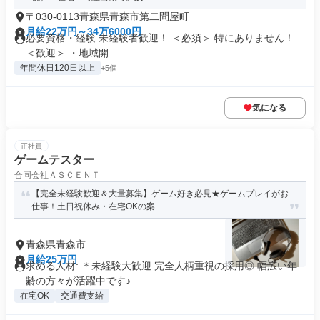
〒030-0113青森県青森市第二問屋町
月給22万円～34万6000円
必要資格・経験 未経験者歓迎！ ＜必須＞ 特にありません！
＜歓迎＞ ・地域開...
年間休日120日以上
+5個
気になる
正社員
ゲームテスター
合同会社ＡＳＣＥＮＴ
【完全未経験歓迎＆大量募集】ゲーム好き必見★ゲームプレイがお
仕事！土日祝休み・在宅OKの案...
青森県青森市
月給25万円
求める人材: ＊未経験大歓迎 完全人柄重視の採用◎ 幅広い年
齢の方々が活躍中です♪ ...
在宅OK
交通費支給