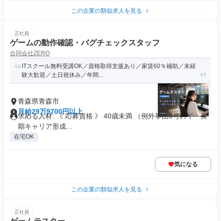
この企業の類似求人を見る
正社員
ゲームの動作確認・バグチェックスタッフ
合同会社ZERO
ITスクール無料受講OK／資格取得支援あり／家賃60％補助／未経
験大歓迎／土日祝休み／年間...
青森県青森市
月給29万9700円以上
求める人材: 《 応募資格 》 40歳未満 （例外事由3号のイ・長
期キャリア形成...
在宅OK
気になる
この企業の類似求人を見る
正社員