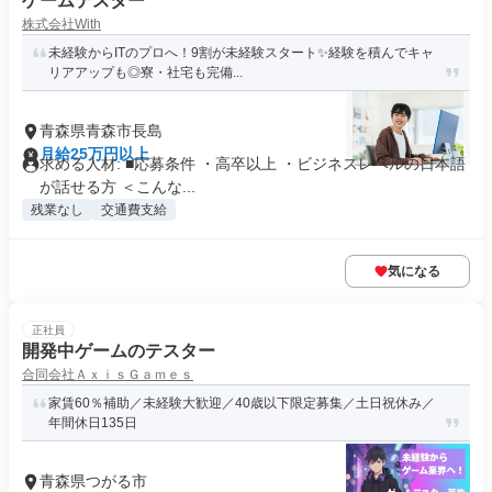
ゲームテスター
株式会社With
未経験からITのプロへ！9割が未経験スタート✨経験を積んでキャ
リアアップも◎寮・社宅も完備...
青森県青森市長島
月給25万円以上
求める人材: ■応募条件 ・高卒以上 ・ビジネスレベルの日本語
が話せる方 ＜こんな...
残業なし
交通費支給
気になる
正社員
開発中ゲームのテスター
合同会社ＡｘｉｓＧａｍｅｓ
家賃60％補助／未経験大歓迎／40歳以下限定募集／土日祝休み／
年間休日135日
青森県つがる市