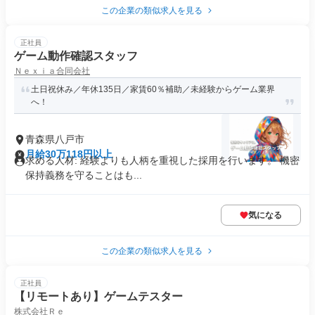
この企業の類似求人を見る
正社員
ゲーム動作確認スタッフ
Ｎｅｘｉａ合同会社
土日祝休み／年休135日／家賃60％補助／未経験からゲーム業界
へ！
青森県八戸市
月給30万118円以上
求める人材: 経験よりも人柄を重視した採用を行います。 機密
保持義務を守ることはも...
気になる
この企業の類似求人を見る
正社員
【リモートあり】ゲームテスター
株式会社Ｒｅ