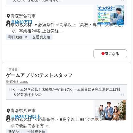
えたい」を応援！充実研修か...
青森県弘前市
月給30万円
求める人材: ▼必須条件 ✅高卒以上（高校・専門・大学など）
で、卒業後2年以上就労経...
即日勤務OK
交通費支給
気になる
正社員
ゲームアプリのテストスタッフ
株式会社axes
ゲーム好き必見！未経験から憧れのゲーム業界に★完全週休二日制
＆残業ほぼナシ◎
青森県八戸市
月給25万円以上
求める人材: ＜応募条件＞ ■高卒以上 ■ビジネスレベルの日本
語で会話できる方 ✨...
残業なし
交通費支給