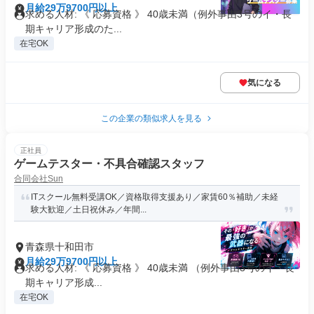
月給29万9700円以上
求める人材: 《 応募資格 》 40歳未満（例外事由3号のイ・長
期キャリア形成のた...
在宅OK
気になる
この企業の類似求人を見る
正社員
ゲームテスター・不具合確認スタッフ
合同会社Sun
ITスクール無料受講OK／資格取得支援あり／家賃60％補助／未経
験大歓迎／土日祝休み／年間...
青森県十和田市
月給29万9700円以上
求める人材: 《 応募資格 》 40歳未満 （例外事由3号のイ・長
期キャリア形成...
在宅OK