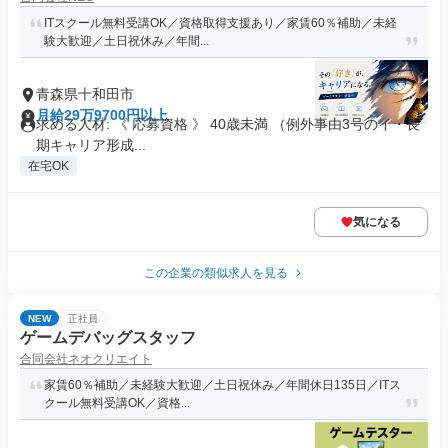
ITスクール無料受講OK／資格取得支援あり／家賃60％補助／未経
験大歓迎／土日祝休み／年間...
青森県十和田市
月給29万9700円以上
求める人材: 《 応募資格 》 40歳未満 （例外事由3号のイ・長
期キャリア形成...
在宅OK
気になる
この企業の類似求人を見る
NEW
正社員
ゲームデバッグスタッフ
合同会社ネオクリエイト
家賃60％補助／未経験大歓迎／土日祝休み／年間休日135日／ITス
クール無料受講OK／資格...