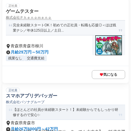
正社員
ゲームテスター
株式会社Ｐｈｅｎｏｍｅｎｏ
完全未経験スタートOK！初めての正社員・転職も応援◎＜ほぼ残
業ナシ／年休125日以上／土日...
青森県青森市柳川
月給29万円～50万円
残業なし
交通費支給
気になる
正社員
スマホアプリデバッガー
株式会社パソナグループ
【ほとんどの社員が未経験スタート！】未経験からでもしっかり研
修するので安心✨
青森県青森市
月給26万6000円～42万円