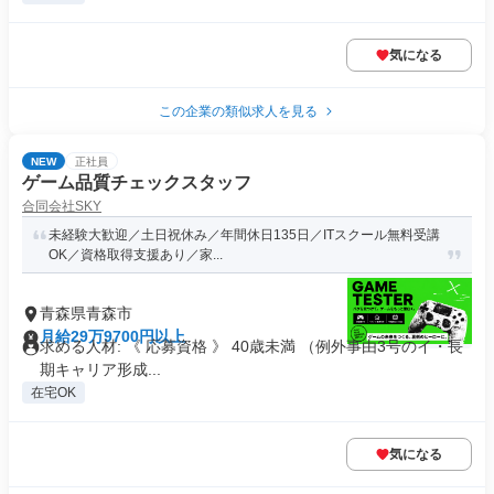
気になる
この企業の類似求人を見る
NEW
正社員
ゲーム品質チェックスタッフ
合同会社SKY
未経験大歓迎／土日祝休み／年間休日135日／ITスクール無料受講
OK／資格取得支援あり／家...
青森県青森市
月給29万9700円以上
求める人材: 《 応募資格 》 40歳未満 （例外事由3号のイ・長
期キャリア形成...
在宅OK
気になる