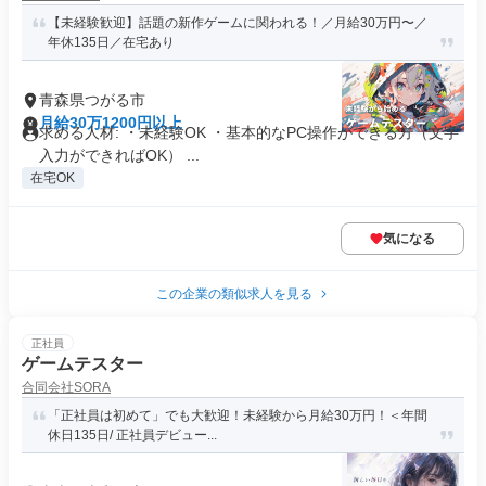
【未経験歓迎】話題の新作ゲームに関われる！／月給30万円〜／
年休135日／在宅あり
青森県つがる市
月給30万1200円以上
求める人材: ・未経験OK ・基本的なPC操作ができる方（文字
入力ができればOK） ...
在宅OK
気になる
この企業の類似求人を見る
正社員
ゲームテスター
合同会社SORA
「正社員は初めて」でも大歓迎！未経験から月給30万円！＜年間
休日135日/ 正社員デビュー...