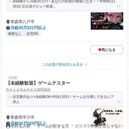
未経験から月給30万円！あなたの部屋が職場になる！＜年間休日1
35日/ 正社員デビュー歓迎...
青森県八戸市
月給30万221円以上
残業なし
在宅OK
気になる
この企業の類似求人を見る
正社員
【未経験歓迎】ゲームテスター
ＮｅｘａＧａｍｅｓ合同会社
在宅案件あり×未経験OK×年休135日！ゲームを仕事にできるレア
求人
青森県平川市
月給30万520円以上
求める人材: ・ゲームが好きな方 ・コツコツ作業が苦じゃない