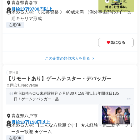
青森県青森市
月給29万9700円以上
求める人材: 《 応募資格 》 40歳未満 （例外事由3号のイ・長
期キャリア形成...
在宅OK
気になる
この企業の類似求人を見る
正社員
【リモートあり】ゲームテスター・デバッガー
合同会社NeoVerse
在宅勤務もOK♪未経験歓迎☆月給30万158円以上♪年間休日135
日！ゲームデバッガー・品...
青森県八戸市
月給30万158円以上
求める人材: 【こんな方歓迎です】 ★未経験・第二新卒・フリ
ーター歓迎 ★ゲーム...
在宅OK