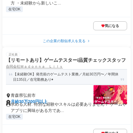
方 ・未経験から新しいこ...
在宅OK
気になる
この企業の類似求人を見る
正社員
【リモートあり】ゲームテスター/品質チェックスタッフ
合同会社Ｍａｄｏｎｎａ Ｌｉｌｙ
【未経験OK】発売前のゲームテスト業務／月給30万円〜／年間休
日135日／在宅勤務あり◉
青森県弘前市
月給30万200円以上
求める人材: 特別な経験やスキルは必要ありません！ ゲームや
アプリに興味がある方であ...
在宅OK