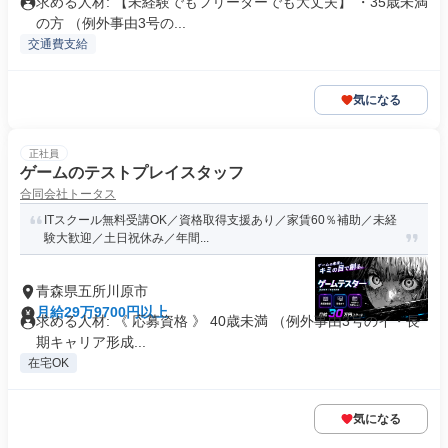
求める人材: 【未経験でもフリーターでも大丈夫】 ・35歳未満
の方 （例外事由3号の...
交通費支給
気になる
正社員
ゲームのテストプレイスタッフ
合同会社トータス
ITスクール無料受講OK／資格取得支援あり／家賃60％補助／未経
験大歓迎／土日祝休み／年間...
青森県五所川原市
月給29万9700円以上
求める人材: 《 応募資格 》 40歳未満 （例外事由3号のイ・長
期キャリア形成...
在宅OK
気になる