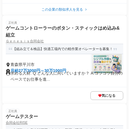
この企業の類似求人を見る
正社員
ゲームコントローラーのボタン・スティックはめ込み&
組立
Ｇｅｎｅｓｉｓ合同会社
【組み立て＆検品】快適工場内での軽作業オペレーターを募集！
青森県平川市
月給27万3000円～30万1000円
求める人材: Q.どんな人に向いていますか？ A.コツコツ自分の
ペースでお仕事を進...
気になる
正社員
ゲームテスター
合同会社RISE