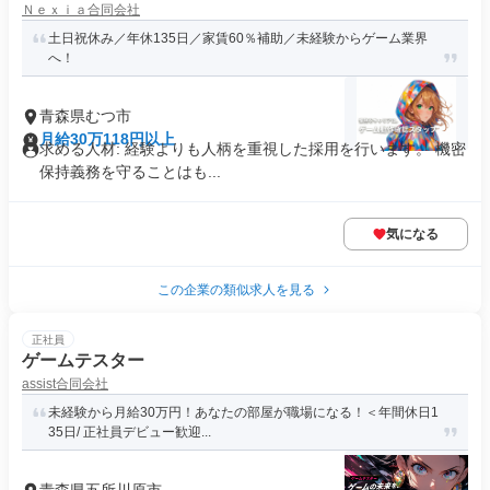
Ｎｅｘｉａ合同会社
土日祝休み／年休135日／家賃60％補助／未経験からゲーム業界
へ！
青森県むつ市
月給30万118円以上
求める人材: 経験よりも人柄を重視した採用を行います。 機密
保持義務を守ることはも...
気になる
この企業の類似求人を見る
正社員
ゲームテスター
assist合同会社
未経験から月給30万円！あなたの部屋が職場になる！＜年間休日1
35日/ 正社員デビュー歓迎...