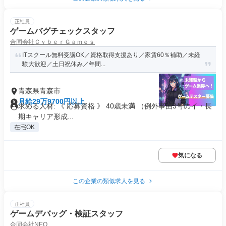
正社員
ゲームバグチェックスタッフ
合同会社ＣｙｂｅｒＧａｍｅｓ
ITスクール無料受講OK／資格取得支援あり／家賃60％補助／未経
験大歓迎／土日祝休み／年間...
青森県青森市
月給29万9700円以上
求める人材: 《 応募資格 》 40歳未満 （例外事由3号のイ・長
期キャリア形成...
在宅OK
気になる
この企業の類似求人を見る
正社員
ゲームデバッグ・検証スタッフ
合同会社NEO