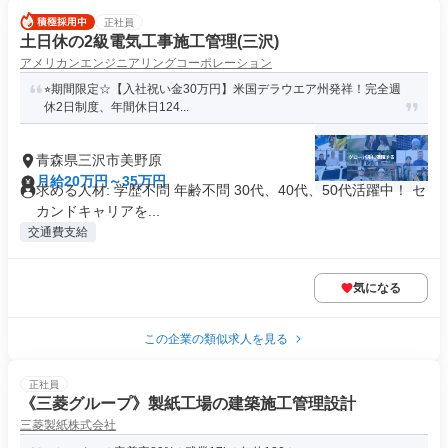
正社員
土日休の2級電気工事施工管理(三沢)
アメリカンエンジニアリングコーポレーション
⭐︎期間限定☆【入社祝い金30万円】米国デラウエア州発祥！完全週
休2日制度、年間休日124...
青森県三沢市美野原
月給20万円～35万円
求める人材: 学歴不問 年齢不問 30代、40代、50代活躍中！ セ
カンドキャリアを...
交通費支給
気になる
この企業の類似求人を見る
正社員
《三菱グループ》製紙工場の建築施工管理設計
三菱製紙株式会社