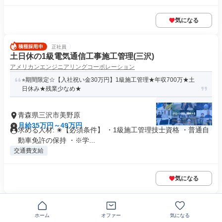
気になる
正社員
土日休の1級電気通信工事施工管理(三沢)
アメリカンエンジニアリングコーポレーション
⭐︎期間限定☆【入社祝い金30万円】1級施工管理★年収700万★土
日休み★残業少なめ★
青森県三沢市美野原
月給35万円～49万円
求める人材: ✬【必須条件】 ・1級施工管理技士資格 ・普通自
動車免許の保持 ・※学...
交通費支給
気になる
正社員
土日休の1級管工事施工管理(三沢)
ホーム
オファー
気になる