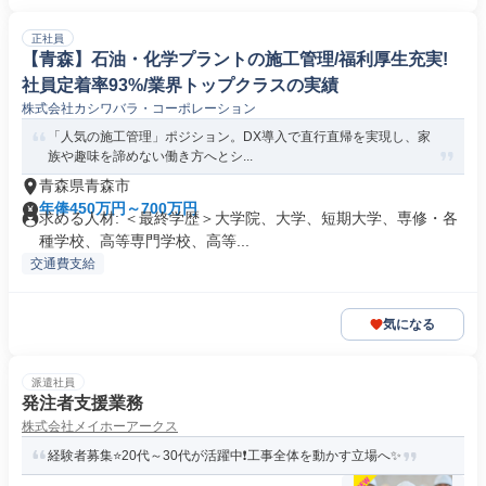
正社員
【青森】石油・化学プラントの施工管理/福利厚生充実!
社員定着率93%/業界トップクラスの実績
株式会社カシワバラ・コーポレーション
「人気の施工管理」ポジション。DX導入で直行直帰を実現し、家
族や趣味を諦めない働き方へとシ...
青森県青森市
年俸450万円～700万円
求める人材: ＜最終学歴＞大学院、大学、短期大学、専修・各
種学校、高等専門学校、高等...
交通費支給
気になる
派遣社員
発注者支援業務
株式会社メイホーアークス
経験者募集⭐20代～30代が活躍中❗工事全体を動かす立場へ✨