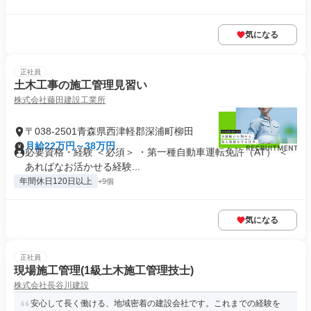
気になる
正社員
土木工事の施工管理見習い
株式会社藤田建設工業所
〒038-2501青森県西津軽郡深浦町柳田
月給22万円～38万円
必要資格・経験 ＜必須＞ ・第一種自動車運転免許（AT） ＜
あればなお活かせる経験...
年間休日120日以上
+9個
気になる
正社員
現場施工管理(1級土木施工管理技士)
株式会社長谷川建設
安心して長く働ける、地域密着の建設会社です。これまでの経験を