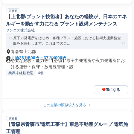
正社員
【上北郡/プラント技術者】あなたの経験が、日本のエネ
ルギーを動かす力になる プラント設備メンテナンス
サンエス株式会社
原子力発電所をはじめ、各種プラント施設における技術支援業務全
般をお任せします。これまでのご...
青森県上北郡
月給28万500円～37万4000円
必要な経験・能力等 【必須】原子力発電所や火力発電所にお
ける運転・保守・放射線管理・設...
業界未経験歓迎
+4個
気になる
この企業の類似求人を見る
正社員
【青森県青森市/電気工事士】東急不動産グループ 電気施
工管理