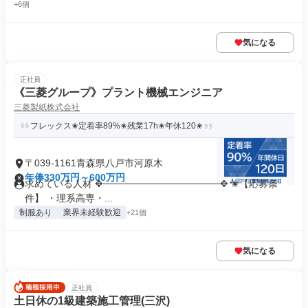
+6個
気になる
正社員
《三菱グループ》プラント機械エンジニア
三菱製紙株式会社
フレックス✬​​​定着率89%✬​残業17h✬年休120✬​
〒039-1161青森県八戸市河原木
年俸330万円～600万円
求めている人材 ✥─────────────────✥ ✬【応募条
件】 ・理系高専・...
制服あり
業界未経験歓迎
+21個
気になる
正社員
土日休の1級建築施工管理(三沢)