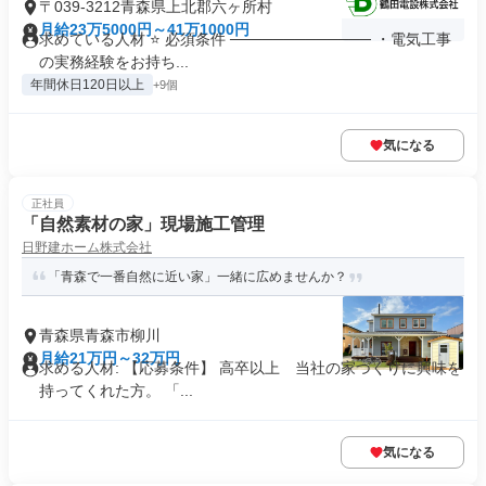
〒039-3212青森県上北郡六ヶ所村
月給23万5000円～41万1000円
求めている人材 ⭐ 必須条件 ───────────── ・電気工事
の実務経験をお持ち...
年間休日120日以上
+9個
気になる
正社員
「自然素材の家」現場施工管理
日野建ホーム株式会社
「青森で一番自然に近い家」一緒に広めませんか？
青森県青森市柳川
月給21万円～32万円
求める人材: 【応募条件】 高卒以上 当社の家づくりに興味を
持ってくれた方。 「...
気になる