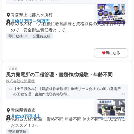
青森県上北郡六ヶ所村
月給31万円～50万円
求める人材: ・入社後に教育訓練と資格取得の支援を行います
ので、安全衛生責任者として...
即日勤務OK
交通費支給
気になる
正社員
風力発電所の工程管理・書類作成/経験・年齢不問
株式会社松浦重機
【土日祝休み】【建設経験者歓迎】重機リース会社での風力発電所
の工程管理・書類作成◎資格取得...
青森県青森市
月給30万円以上
求める人材: 経験・資格不問 年齢不問 体力不問 ≪こんな方に
おススメ！≫ ...
交通費支給