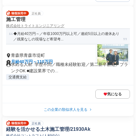
正社員
施工管理
株式会社トライトエンジニアリング
◆月給40万円～／年収1000万円以上可／連続5日以上の連休あり
／残業なしの現場など希望考...
青森県青森市堤町
月給40万円～110万円
求める人材: 学歴不問／職種未経験歓迎／第二新卒歓迎／ブラ
ンクOK ■建設業界での...
交通費支給
気になる
この企業の類似求人を見る
正社員
経験を活かせる土木施工管理/21930Ak
株式会社コントラフト(人材紹介)