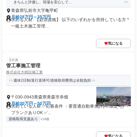
きちんと評価し、現場を安心して...
青森県弘前市大字亀甲町
月給28万円～35万円
求める人材: 【必須資格】 以下のいずれかを所持している方 *
一級土木施工管理...
気になる
正社員
管工事施工管理
株式会社大樹設備工業
週休2日制/直行直帰可/資格取得費用は全額負担
〒030-0943青森県青森市幸畑
月給30万円～50万円
求めている人材 ✅応募条件 ・要普通自動車免許(AT限定可) ・
ブランクありOK ✅...
資格取得支援あり
+14個
気になる