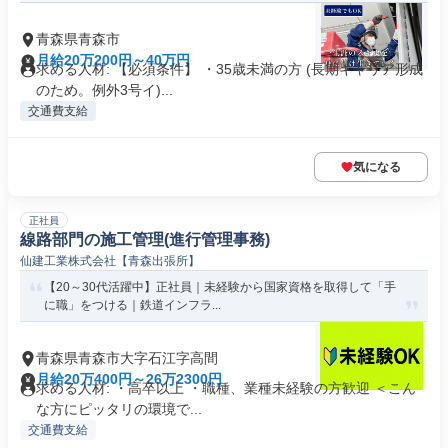
青森県青森市
月給20万200円～40万円
求める人材: 【必須条件】 ・35歳未満の方 (長期キャリア形成
のため。例外3号イ)...
交通費支給
気になる
正社員
線路部門の施工管理(進行管理事務)
仙建工業株式会社【青森出張所】
【20～30代活躍中】正社員｜未経験から国家資格を取得して「手
に職」をつける｜鉄道インフラ...
青森県青森市大字石江字高間
月給20万400円～26万2300円
求める人材: ・高卒以上 ・職種、業種未経験の方歓迎 ＜こん
な方にピッタリの環境で...
交通費支給