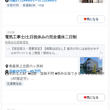
月給27万9400円～37万2500円
学歴不問
車通勤OK
+8個
気になる
正社員
電気工事士/土日祝休みの完全週休二日制
有限会社西條電気
【安定収入・需要安定】【残業ほぼなし】遠方の方には会社がホテ
ルやアパートをご用意！県外から...
青森県上北郡六ヶ所村
月給29万円～45万円
求める人材: ■経験・資格不問 ■県外出張できる方 ■要普通免許
（AT限定可） ...
交通費支給
気になる