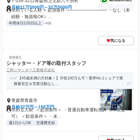
〒039-3212青森県上北郡六ヶ所村
月給21万5000円～32万5000円
求めている人材 ⭐ 必須条件 ───────────── ・なし（未
経験・無資格OK）...
年間休日120日以上
+9個
気になる
業務委託
シャッター・ドア等の取付スタッフ
三和シヤッター工業株式会社
✅ 【45歳未満の方対象！】月収100万も可！業界No.1シェアで業
務量安定＆営業活動なし...
青森県青森市
月給32万円～150万円
求める人材: ＜必須条件＞ ・普通自動車運転免許（AT限定
可） ＜歓迎条件＞ ・未...
週1日からOK
交通費支給