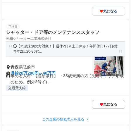
気になる
正社員
シャッター・ドア等のメンテナンススタッフ
三和シヤッター工業株式会社
⭕️【35歳未満の方対象！】週休2日＆土日休み！年間休日127日/賞
与年2回/20-30代...
青森県弘前市
月給20万200円～40万円
求める人材: 【必須条件】 ・35歳未満の方 (長期キャリア形成
のため。例外3号イ)...
交通費支給
気になる
この企業の類似求人を見る