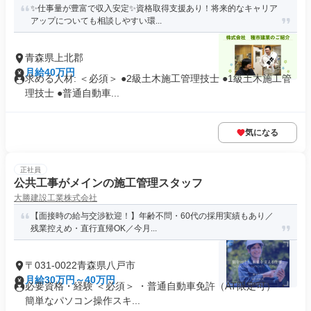
✨仕事量が豊富で収入安定✨資格取得支援あり！将来的なキャリア
アップについても相談しやすい環...
青森県上北郡
月給40万円
求める人材: ＜必須＞ ●2級土木施工管理技士 ●1級土木施工管
理技士 ●普通自動車...
気になる
正社員
公共工事がメインの施工管理スタッフ
大勝建設工業株式会社
【面接時の給与交渉歓迎！】年齢不問・60代の採用実績もあり／
残業控えめ・直行直帰OK／今月...
〒031-0022青森県八戸市
月給30万円～40万円
必要資格・経験 ＜必須＞ ・普通自動車免許（AT限定可） ・
簡単なパソコン操作スキ...