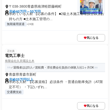
〒038-3800青森県南津軽郡藤崎町
月給40万円～55万円
求めている人材 【応募の条件】 ■2級土木施工管理技士以上お
持ちの方 ■土木施工管理の...
無期雇用派遣
+24個
気になる
正社員
電気工事士
有限会社久貝電設土木
✅退職者ほぼ0人✅渡航費・滞在費会社負担の体験入社1ヶ月OK
青森県青森市新町
月給25万円以上
求める人材: 【応募資格】 必須条件 ・普通自動車免許（AT限
定不可） ・下記いずれ...
交通費支給
気になる