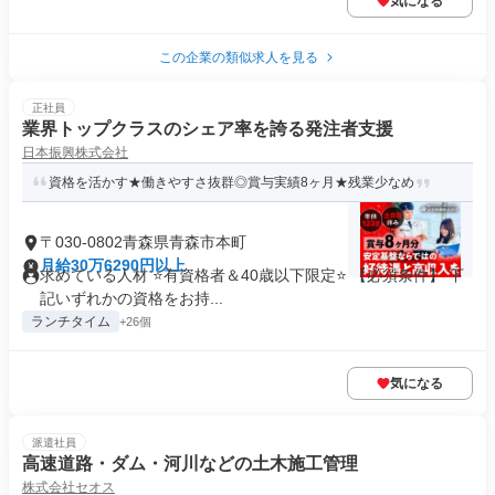
気になる
この企業の類似求人を見る
正社員
業界トップクラスのシェア率を誇る発注者支援
日本振興株式会社
資格を活かす★働きやすさ抜群◎賞与実績8ヶ月★残業少なめ
〒030-0802青森県青森市本町
月給30万6290円以上
求めている人材 ⭐有資格者＆40歳以下限定⭐ 【必須条件】 下
記いずれかの資格をお持...
ランチタイム
+26個
気になる
派遣社員
高速道路・ダム・河川などの土木施工管理
株式会社セオス