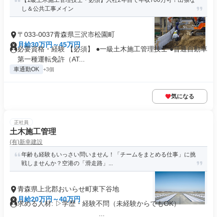
【1級土木施工管理技士・必須】入社2年目で年収700万可！出張な
し＆公共工事メイン
〒033-0037青森県三沢市松園町
月給30万円～45万円
必要資格・経験 【必須】 ●一級土木施工管理技士 ●普通自動車
第一種運転免許（AT...
車通勤OK
+3個
気になる
正社員
土木施工管理
(有)新幸建設
年齢も経験もいっさい問いません！「チームをまとめる仕事」に挑
戦しませんか？空港の「滑走路」...
青森県上北郡おいらせ町東下谷地
月給20万円～40万円
求める人材: ▷学歴・経験不問（未経験からでもOK）
...