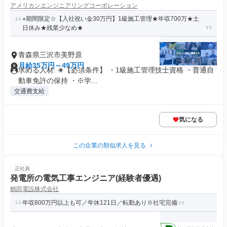
アメリカンエンジニアリングコーポレーション
⭐︎期間限定☆【入社祝い金30万円】1級施工管理★年収700万★土
日休み★残業少なめ★
青森県三沢市美野原
月給35万円～49万円
求める人材: ✬【必須条件】 ・1級施工管理技士資格 ・普通自
動車免許の保持 ・※学...
交通費支給
気になる
この企業の類似求人を見る
正社員
発電所の電気工事エンジニア(経験者優遇)
鶴田電設株式会社
年収800万円以上も可／年休121日／転勤あり※社宅完備