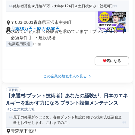
経験者募集★月給38万～★年休124日＆土日祝休み！社宅0円
〒033-0001青森県三沢市中央町
月給38万円～58万4800円
求めている人材 ＜経験者を求めています！ブランクOK＞ 【
必須条件 】 ・建設現場...
無期雇用派遣
+21個
気になる
この企業の類似求人を見る
正社員
【東通村/プラント技術者】あなたの経験が、日本のエネ
ルギーを動かす力になる プラント設備メンテナンス
サンエス株式会社
原子力発電所をはじめ、各種プラント施設における技術支援業務全
般をお任せします。これまでのご...
青森県下北郡