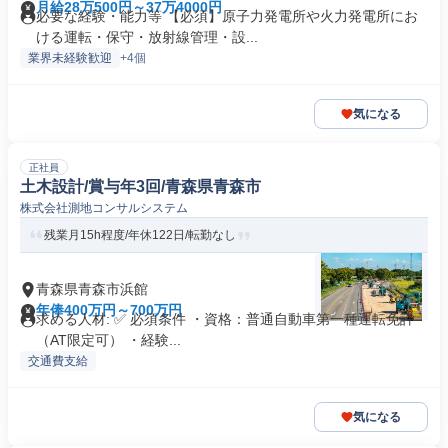
月給28万500円～37万4000円
必要な経験・能力等 【必須】原子力発電所や火力発電所にお
ける運転・保守・放射線管理・設...
業界未経験歓迎
+4個
気になる
正社員
土木設計/賞与年3回/青森県青森市
株式会社測地コンサルシステム
残業月15h程度/年休122日/転勤なし
青森県青森市浜館
年俸400万円～700万円
求める人材: ✅ 必須条件 ・資格：普通自動車第一種運転免許
（AT限定可） ・経験...
交通費支給
気になる