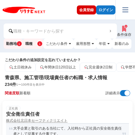
会員登録
ログイン
職種・キーワードから探す
条件保存
勤務地
職種
こだわり条件
雇用形態
年収
新着のみ
1
1
こだわり条件の追加設定を忘れていませんか？
土日祝休み
年間休日120日以上
完全週休2日制
学歴
青森県、施工管理/現場責任者の転職・求人情報
234
件
1
〜
100
件目を表示中
関連度順
新着順
詳細表示
正社員
安全衛生責任者
株式会社北日本セーフティクリエイト
大手企業と取引のある当社にて、入社時から正社員の安全衛生責任
者として従事する仕事です。