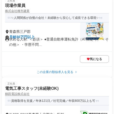
正社員
現場作業員
株式会社種市建業
✨人間関係が自慢の会社！未経験から安心して成長できる環境✨
青森県三戸郡
月給30万円以上
求める人材: ＜必須＞ ●普通自動車運転免許（AT限定可） ＜そ
の他＞ ・学歴不問...
気になる
この企業の類似求人を見る
正社員
電気工事スタッフ(未経験OK)
鶴田電設株式会社
資格取得を支援／年休121日／社宅完備／年収800万以上も可