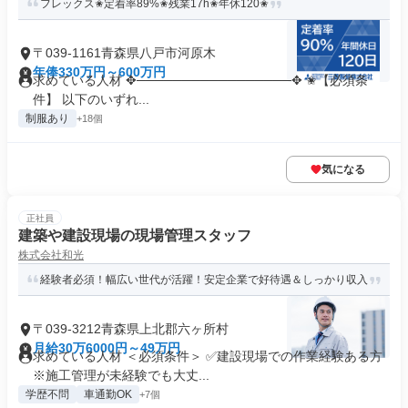
フレックス✬​​​定着率89%✬​残業17h✬年休120✬​
〒039-1161青森県八戸市河原木
年俸330万円～600万円
求めている人材 ✥─────────────────✥ ✬【必須条
件】 以下のいずれ...
制服あり
+18個
気になる
正社員
建築や建設現場の現場管理スタッフ
株式会社和光
経験者必須！幅広い世代が活躍！安定企業で好待遇＆しっかり収入
〒039-3212青森県上北郡六ヶ所村
月給30万6000円～49万円
求めている人材 ＜必須条件＞ ✅建設現場での作業経験ある方
※施工管理が未経験でも大丈...
学歴不問
車通勤OK
+7個