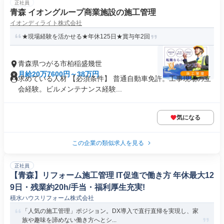
正社員
青森 イオングループ商業施設の施工管理
イオンディライト株式会社
★現場経験を活かせる★年休125日★賞与年2回
青森県つがる市柏稲盛幾世
月給20万7600円～38万円
求めている人材 【必須条件】 普通自動車免許。工事現場の立
会経験。ビルメンテナンス経験...
気になる
この企業の類似求人を見る
正社員
【青森】リフォーム施工管理 IT促進で働き方 年休最大12
9日・残業約20h/手当・福利厚生充実!
積水ハウスリフォーム株式会社
「人気の施工管理」ポジション。DX導入で直行直帰を実現し、家
族や趣味を諦めない働き方へとシ...