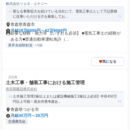
株式会社リエネ・エナジー
更なる事業拡大を続けている当社にて、電気工事士として下記業務
に従事いただける方を募集してお...
青森県青森市
月給28万6000円～42万9000円
必要な経験・能力等 【いずれも必須】 ■電気工事士の経験が
ある方■普通自動車運転免許（...
業界未経験歓迎
+4個
気になる
正社員
土木工事・舗装工事における施工管理
奈良順建設株式会社
土木施工管理2級以上または建設機械施工2級以上必須】年収450万
円以上可能！過去待遇考慮あ...
青森県つがる市
月給30万円～35万円
交通費支給