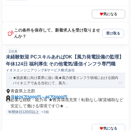
気になる
この条件を保存して、新着求人を受け取りませ
受け取る
んか？
正社員
未経験歓迎 PCスキルあればOK【風力発電設備の監理】
年休124日 福利厚生 その他電気/通信インフラ専門職
イオスエンジニアリング&サービス株式会社
★脱炭素に向け業界に追い風★風力発電インフラ領域における国内
パイオニアである当社にて、風力...
青森県上北郡
月給26万5000円～46万5000円
必要な経験・能力等 ★教育環境充実！転勤なし/家賃補助など
安定して働ける環境です◎★ ...
年間休日120日以上
+3個
気になる