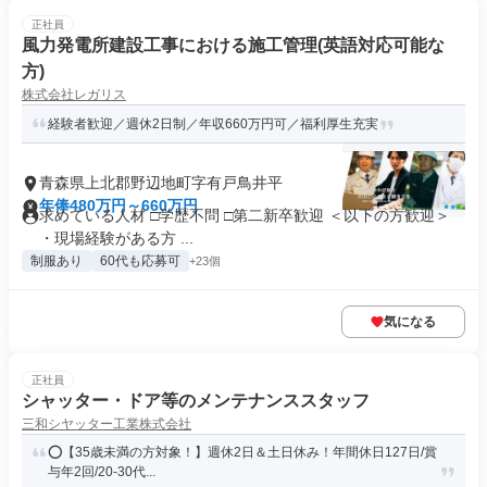
正社員
風力発電所建設工事における施工管理(英語対応可能な
方)
株式会社レガリス
経験者歓迎／週休2日制／年収660万円可／福利厚生充実
青森県上北郡野辺地町字有戸鳥井平
年俸480万円～660万円
求めている人材 □学歴不問 □第二新卒歓迎 ＜以下の方歓迎＞
・現場経験がある方 ...
制服あり
60代も応募可
+23個
気になる
正社員
シャッター・ドア等のメンテナンススタッフ
三和シヤッター工業株式会社
⭕️【35歳未満の方対象！】週休2日＆土日休み！年間休日127日/賞
与年2回/20-30代...