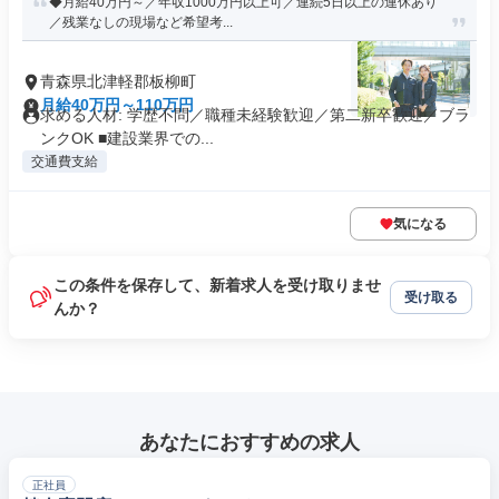
◆月給40万円～／年収1000万円以上可／連続5日以上の連休あり
／残業なしの現場など希望考...
青森県北津軽郡板柳町
月給40万円～110万円
求める人材: 学歴不問／職種未経験歓迎／第二新卒歓迎／ブラ
ンクOK ■建設業界での...
交通費支給
気になる
この条件を保存して、新着求人を受け取りませ
受け取る
んか？
あなたにおすすめの求人
正社員