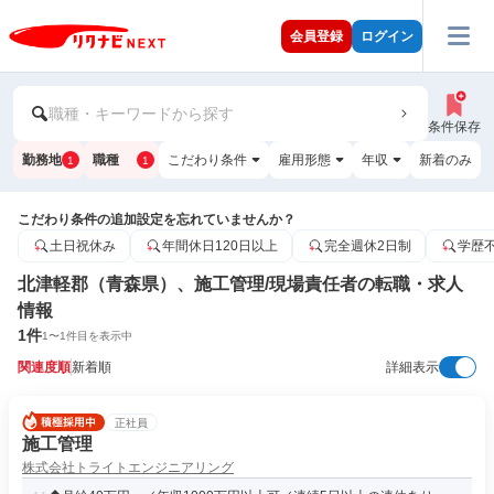
会員登録
ログイン
職種・キーワードから探す
条件保存
勤務地
職種
こだわり条件
雇用形態
年収
新着のみ
1
1
こだわり条件の追加設定を忘れていませんか？
土日祝休み
年間休日120日以上
完全週休2日制
学歴
北津軽郡（青森県）、施工管理/現場責任者の転職・求人
情報
1
件
1
〜
1
件目を表示中
関連度順
新着順
詳細表示
正社員
施工管理
株式会社トライトエンジニアリング