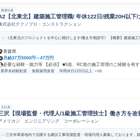
派遣社員
A2【北東北】建築施工管理職/ 年休122日/残業20H以
株式会社テクノプロ・コンストラクション
建築施工管理
《北東北のプロジェクトを中心に検討します/働き方相談可》 【概要】建築施工管
青森県
月給37万5000円～47万円
必要な経験・能力等 【必須】 ■S造、RC造の施工管理のご経験を有する
業界未経験歓迎
無期雇用派遣
年間休日120日以上
+3個
正社員
三沢【現場監督・代理人/1級施工管理技士】働き方を改
アメリカン エンジニアリング コーポレーション
建築施工管理
三沢米軍基地内で活躍する建設工事現場監督・現場代理人募集しております。経験