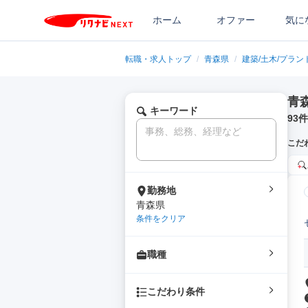
ホーム
オファー
気に
転職・求人トップ
/
青森県
/
建築/土木/プラン
青
キーワード
93
件
こだ
勤務地
青森県
条件をクリア
職種
こだわり条件