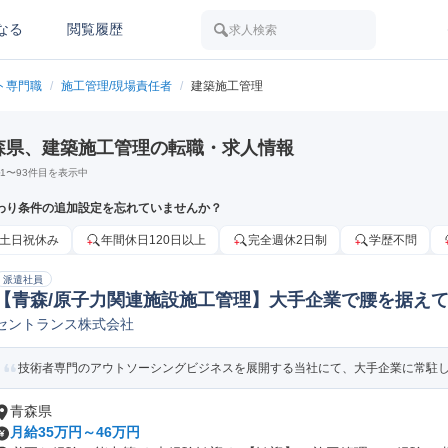
なる
閲覧履歴
求人検索
ト専門職
/
施工管理/現場責任者
/
建築施工管理
森県、建築施工管理の転職・求人情報
1
〜
93
件目を表示中
わり条件の追加設定を忘れていませんか？
土日祝休み
年間休日120日以上
完全週休2日制
学歴不問
派遣社員
【青森/原子力関連施設施工管理】大手企業で腰を据えて
セントランス株式会社
設計/施工監理
技術者専門のアウトソーシングビジネスを展開する当社にて、大手企業に常駐し、
青森県
月給35万円～46万円