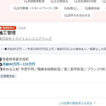
未経験者歓迎
土日祝休み
完全週休2日制
在宅勤務（リモートワーク）OK
転勤なし
服装自由
語学力を活かせる
正社員
施工管理
株式会社トライトエンジニアリング
◆月給40万円～／年収1000万円以上可／連続5日以上の連休あり／残業なしの
青森県青森市堤町
月給40万円～110万円
求める人材: 学歴不問／職種未経験歓迎／第二新卒歓迎／ブランクOK ..
交通費支給
この企業の類似求人を見る