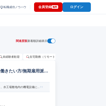
会員登録
ログイン
転職成功ノウハウ
無料
関連度順
新着順
詳細表示
未経験者歓迎
在宅勤務（リモートワーク）OK
家賃補助・住宅手当
働きたい方/無期雇用派遣
水工場敷地内の機電設備に...