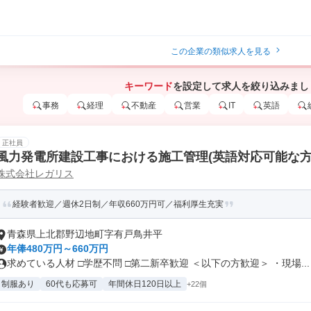
この企業の類似求人を見る
キーワード
を設定して求人を絞り込みまし
事務
経理
不動産
営業
IT
英語
正社員
風力発電所建設工事における施工管理(英語対応可能な方
株式会社レガリス
経験者歓迎／週休2日制／年収660万円可／福利厚生充実
青森県上北郡野辺地町字有戸鳥井平
年俸480万円～660万円
求めている人材 □学歴不問 □第二新卒歓迎 ＜以下の方歓迎＞ ・現場...
制服あり
60代も応募可
年間休日120日以上
+22個