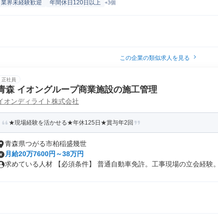
業界未経験歓迎
年間休日120日以上
+3個
この企業の類似求人を見る
正社員
青森 イオングループ商業施設の施工管理
イオンディライト株式会社
★現場経験を活かせる★年休125日★賞与年2回
青森県つがる市柏稲盛幾世
月給20万7600円～38万円
求めている人材 【必須条件】 普通自動車免許。工事現場の立会経験。ビ