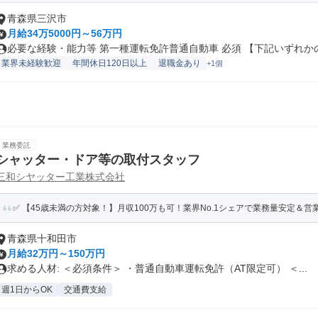
青森県三沢市
月給34万5000円～56万円
必要な経験・能力等 第一種運転免許普通自動車 必須 【下記いずれかの資
業界未経験歓迎
年間休日120日以上
退職金あり
+1個
業務委託
シャッター・ドア等の取付スタッフ
三和シヤッター工業株式会社
✅ 【45歳未満の方対象！】月収100万も可！業界No.1シェアで業務量安定＆営業
青森県十和田市
月給32万円～150万円
求める人材: ＜必須条件＞ ・普通自動車運転免許（AT限定可） ＜...
週1日からOK
交通費支給