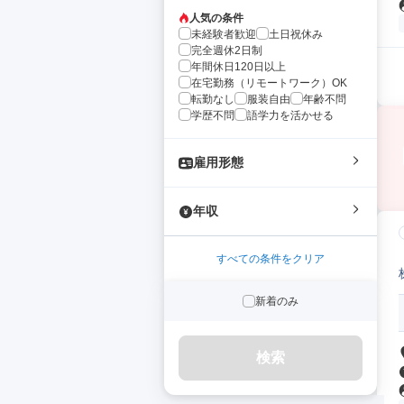
人気の条件
未経験者歓迎
土日祝休み
完全週休2日制
年間休日120日以上
在宅勤務（リモートワーク）OK
転勤なし
服装自由
年齢不問
学歴不問
語学力を活かせる
雇用形態
年収
すべての条件をクリア
新着のみ
検索