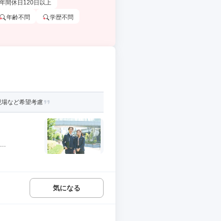
年間休日120日以上
年齢不問
学歴不問
現場など希望考慮
.
気になる