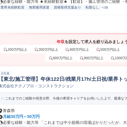
必要な経験・能力等 ★未経験歓迎★ 【歓迎】・施工管理のご経験 ・機械
業界未経験歓迎
無期雇用派遣
資格取得支援あり
転勤なし
+1個
年収
を設定して求人を絞り込みましょ
200万円以上
300万円以上
400万円以上
500万円以上
800万円以上
900万円以上
1000
正社員
【東北/施工管理】年休122日/残業月17h/土日祝/業界
株式会社テクノプロ・コンストラクション
理
これまでのご経験や得意分野、今後の希望キャリアをお伺いした上で、最適なプロ
青森県
月給30万円～50万円
必要な経験・能力等 「これまでは中小規模の現場ばかりだったが、大手