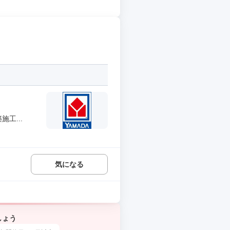
工...
気になる
しょう