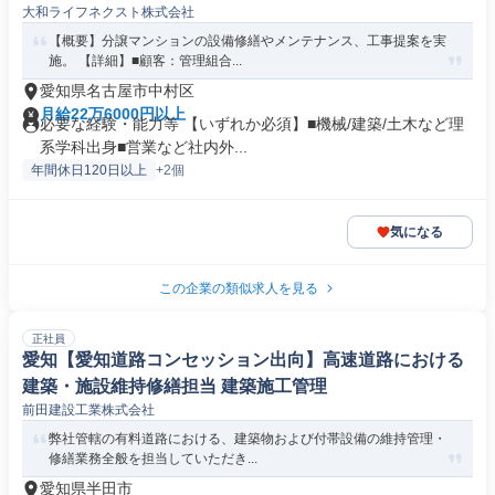
大和ライフネクスト株式会社
【概要】分譲マンションの設備修繕やメンテナンス、工事提案を実
施。 【詳細】■顧客：管理組合...
愛知県名古屋市中村区
月給22万6000円以上
必要な経験・能力等 【いずれか必須】■機械/建築/土木など理
系学科出身■営業など社内外...
年間休日120日以上
+2個
気になる
この企業の類似求人を見る
正社員
愛知【愛知道路コンセッション出向】高速道路における
建築・施設維持修繕担当 建築施工管理
前田建設工業株式会社
弊社管轄の有料道路における、建築物および付帯設備の維持管理・
修繕業務全般を担当していただき...
愛知県半田市