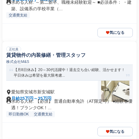
求める人材: ～第二新卒、職種未経験歓迎～ ■必須条件： ・建
築、設備系の学校卒業（...
交通費支給
気になる
正社員
賃貸物件の内装修繕・管理スタッフ
株式会社M&S
【月8日休み】20～30代活躍中！退去立ち合い経験、活かせます！
平日休みは希望を最大限考慮...
愛知県安城市新安城駅
月給25万円～35万円
求める人材: 【必須】 普通自動車免許（AT限定可） ●経験者優
遇！ブランクOK！...
即日勤務OK
交通費支給
気になる