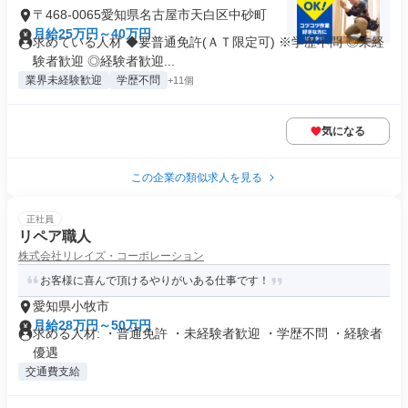
〒468-0065愛知県名古屋市天白区中砂町
月給25万円～40万円
求めている人材 ◆要普通免許(ＡＴ限定可) ※学歴不問 ◎未経
験者歓迎 ◎経験者歓迎...
業界未経験歓迎
学歴不問
+11個
気になる
この企業の類似求人を見る
正社員
リペア職人
株式会社リレイズ・コーポレーション
お客様に喜んで頂けるやりがいある仕事です！
愛知県小牧市
月給28万円～50万円
求める人材: ・普通免許 ・未経験者歓迎 ・学歴不問 ・経験者
優遇
交通費支給