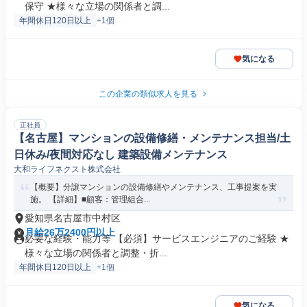
保守 ★様々な立場の関係者と調...
年間休日120日以上
+1個
気になる
この企業の類似求人を見る
正社員
【名古屋】マンションの設備修繕・メンテナンス担当/土
日休み/夜間対応なし 建築設備メンテナンス
大和ライフネクスト株式会社
【概要】分譲マンションの設備修繕やメンテナンス、工事提案を実
施。 【詳細】■顧客：管理組合...
愛知県名古屋市中村区
月給26万2400円以上
必要な経験・能力等 【必須】サービスエンジニアのご経験 ★
様々な立場の関係者と調整・折...
年間休日120日以上
+1個
気になる