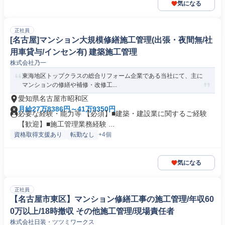
気になる
正社員
[名古屋]マンション大規模修繕施工管理(出張・夜間無/社
用車貸与/インセン有) 建築施工管理
株式会社乃一
東海地区トップクラスの総合リフォーム企業である当社にて、主に
マンションの修繕や補修・改修工...
愛知県名古屋市昭和区
月給27万8386円～41万9350円
必要な経験・能力等 【必須】■建築・建設業に関するご経験
【歓迎】■施工管理業務経験 ...
資格取得支援あり
転勤なし
+4個
気になる
正社員
【名古屋市東区】マンション修繕工事の施工管理/年収60
0万以上/18時撤収 その他施工管理/現場責任者
株式会社日装・ツツミワークス