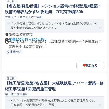
正社員
【名古屋/発注者側】マンション設備の修繕監理<建築・
設備の経験活かす!> 夜勤無・在宅有/残業30h
大和ライフネクスト株式会社
「人気の施工管理」ポジション。DX導入で直行直帰を実現し、家
族や趣味を諦めない働き方へとシ...
愛知県名古屋市
年俸300万円～700万円
求める人材: 【必要資格】 1級建築施工管理技士,2級建築施工
管理技士,1級管工事施...
交通費支給
気になる
正社員
【施工管理(建築)/名古屋】 未経験歓迎 アパート新築・修
繕工事/面接1回 建築施工管理
柴田建築株式会社
■アパートの新築工事や外壁修繕工事における施工管理業務です。
工程管理、作業員の段取り、予算...