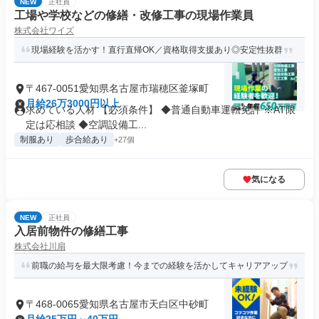
NEW
正社員
工場や学校などの修繕・改修工事の現場作業員
株式会社ワイズ
現場経験を活かす！直行直帰OK／資格取得支援あり◎安定性抜群
〒467-0051愛知県名古屋市瑞穂区釜塚町
月給26万3000円以上
求めている人材 【必須条件】 ◆普通自動車運転免許 ※AT限
定は応相談 ◆空調設備工...
制服あり
歩合給あり
+27個
気になる
NEW
正社員
入居前物件の修繕工事
株式会社川扇
前職の給与を最大限考慮！今までの経験を活かしてキャリアアップ
〒468-0065愛知県名古屋市天白区中砂町