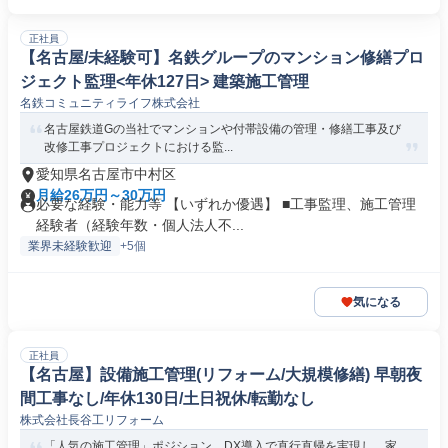
正社員
【名古屋/未経験可】名鉄グループのマンション修繕プロ
ジェクト監理<年休127日> 建築施工管理
名鉄コミュニティライフ株式会社
名古屋鉄道Gの当社でマンションや付帯設備の管理・修繕工事及び
改修工事プロジェクトにおける監...
愛知県名古屋市中村区
月給26万円～30万円
必要な経験・能力等 【いずれか優遇】 ■工事監理、施工管理
経験者（経験年数・個人法人不...
業界未経験歓迎
+5個
気になる
正社員
【名古屋】設備施工管理(リフォーム/大規模修繕) 早朝夜
間工事なし/年休130日/土日祝休/転勤なし
株式会社長谷工リフォーム
「人気の施工管理」ポジション。DX導入で直行直帰を実現し、家