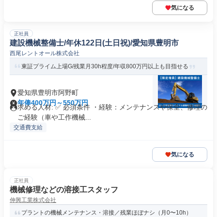
気になる
正社員
建設機械整備士/年休122日(土日祝)/愛知県豊明市
西尾レントオール株式会社
東証プライム上場G/残業月30h程度/年収800万円以上も目指せる
愛知県豊明市阿野町
年俸400万円～550万円
求める人材: ✅ 必須条件 ・経験：メンテナンスや保全、修理の
ご経験（車や工作機械...
交通費支給
気になる
正社員
機械修理などの溶接工スタッフ
伸興工業株式会社
プラントの機械メンテナンス・溶接／残業ほぼナシ（月0〜10h）