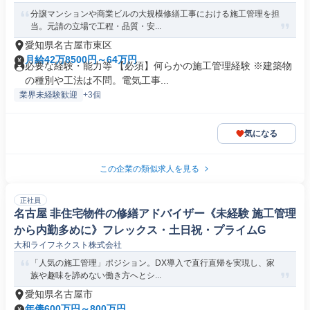
分譲マンションや商業ビルの大規模修繕工事における施工管理を担
当。元請の立場で工程・品質・安...
愛知県名古屋市東区
月給42万8500円～64万円
必要な経験・能力等 【必須】何らかの施工管理経験 ※建築物
の種別や工法は不問。電気工事...
業界未経験歓迎
+3個
気になる
この企業の類似求人を見る
正社員
名古屋 非住宅物件の修繕アドバイザー《未経験 施工管理
から内勤多めに》フレックス・土日祝・プライムG
大和ライフネクスト株式会社
「人気の施工管理」ポジション。DX導入で直行直帰を実現し、家
族や趣味を諦めない働き方へとシ...
愛知県名古屋市
年俸600万円～800万円