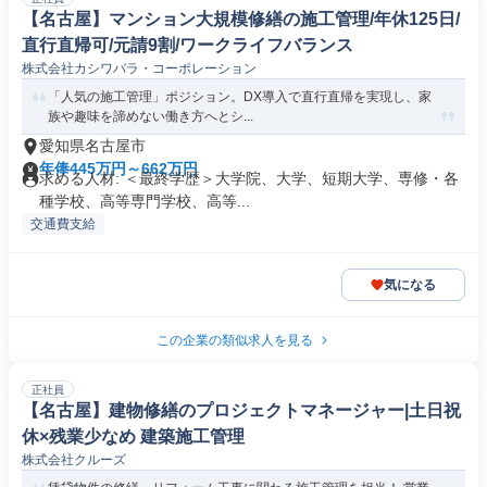
【名古屋】マンション大規模修繕の施工管理/年休125日/
直行直帰可/元請9割/ワークライフバランス
株式会社カシワバラ・コーポレーション
「人気の施工管理」ポジション。DX導入で直行直帰を実現し、家
族や趣味を諦めない働き方へとシ...
愛知県名古屋市
年俸445万円～662万円
求める人材: ＜最終学歴＞大学院、大学、短期大学、専修・各
種学校、高等専門学校、高等...
交通費支給
気になる
この企業の類似求人を見る
正社員
【名古屋】建物修繕のプロジェクトマネージャー|土日祝
休×残業少なめ 建築施工管理
株式会社クルーズ