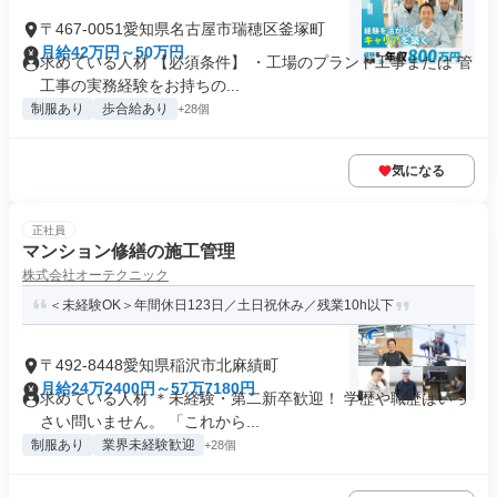
〒467-0051愛知県名古屋市瑞穂区釜塚町
月給42万円～50万円
求めている人材 【必須条件】 ・工場のプラント工事または 管
工事の実務経験をお持ちの...
制服あり
歩合給あり
+28個
気になる
正社員
マンション修繕の施工管理
株式会社オーテクニック
＜未経験OK＞年間休日123日／土日祝休み／残業10h以下
〒492-8448愛知県稲沢市北麻績町
月給24万2400円～57万7180円
求めている人材 ＊未経験・第二新卒歓迎！ 学歴や職歴はいっ
さい問いません。 「これから...
制服あり
業界未経験歓迎
+28個