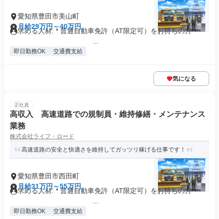
愛知県豊田市美山町
月給29万円～40万円
求める人材: * 普通⾃動⾞免許（AT限定可）をお持ちの⽅
...
即日勤務OK
交通費支給
気になる
正社員
高収入 高速道路での規制員・維持修繕・メンテナンス
業務
株式会社ライフ・ロード
高速道路の安全と快適さを維持してガッツリ稼げる仕事です！
愛知県豊田市西田町
月給31万円～55万円
求める人材: * 普通⾃動⾞免許（AT限定可）をお持ちの⽅
...
即日勤務OK
交通費支給