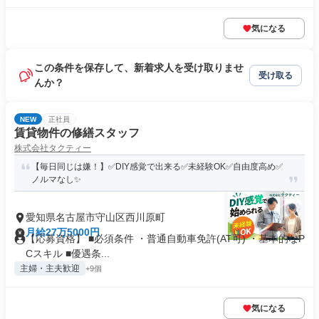
気になる
この条件を保存して、新着求人を受け取りませ
受け取る
んか？
NEW
正社員
賃貸物件の修繕スタッフ
株式会社タクティー
【毎日同じは嫌！】✅DIY感覚で出来る✅未経験OK✅自由度高め✅
ノルマなし✨
愛知県名古屋市守山区西川原町
月給27万5000円
【応募資格】 ■必須条件 ・普通自動車免許(AT可) ・基本的なP
Cスキル ■優遇条...
主婦・主夫歓迎
+9個
気になる