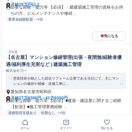
月給28万円以上
必要な経験・能力等 【必須】・建建築施工管理の資格をお持
ちの方。ビルメンテナンスや修繕...
業界未経験歓迎
+4個
気になる
正社員
【名古屋】マンション修繕管理(出張・夜間無/経験者優
遇/福利厚生充実など ) 建築施工管理
株式会社乃一
塗装技術を軸とした総合リフォーム企業である当社にて、主にマン
ションの修繕や補修・改修工事に...
愛知県名古屋市昭和区
月給27万8386円～41万9350円
必要な経験・能力等 【必須】■建築・建設業に関するご経験
【歓迎】■施工管理業務経験 ...
資格取得支援あり
転勤なし
+4個
ホーム
オファー
気になる
気になる