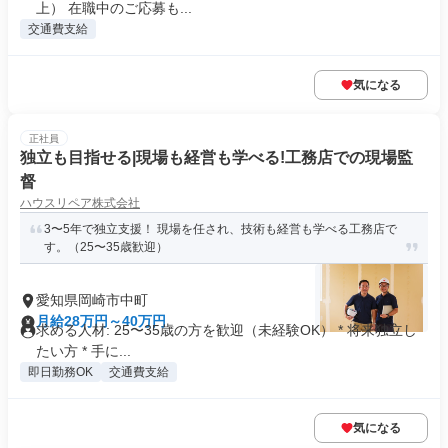
上） 在職中のご応募も...
交通費支給
気になる
正社員
独立も目指せる|現場も経営も学べる!工務店での現場監
督
ハウスリペア株式会社
3〜5年で独立支援！ 現場を任され、技術も経営も学べる工務店で
す。（25〜35歳歓迎）
愛知県岡崎市中町
月給28万円～40万円
求める人材: 25〜35歳の方を歓迎（未経験OK） * 将来独立し
たい方 * 手に...
即日勤務OK
交通費支給
気になる