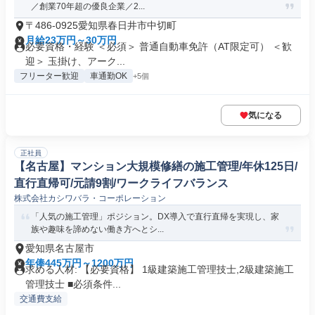
／創業70年超の優良企業／2...
〒486-0925愛知県春日井市中切町
月給23万円～30万円
必要資格・経験 ＜必須＞ 普通自動車免許（AT限定可） ＜歓
迎＞ 玉掛け、アーク...
フリーター歓迎
車通勤OK
+5個
気になる
正社員
【名古屋】マンション大規模修繕の施工管理/年休125日/
直行直帰可/元請9割/ワークライフバランス
株式会社カシワバラ・コーポレーション
「人気の施工管理」ポジション。DX導入で直行直帰を実現し、家
族や趣味を諦めない働き方へとシ...
愛知県名古屋市
年俸445万円～1200万円
求める人材: 【必要資格】 1級建築施工管理技士,2級建築施工
管理技士 ■必須条件...
交通費支給