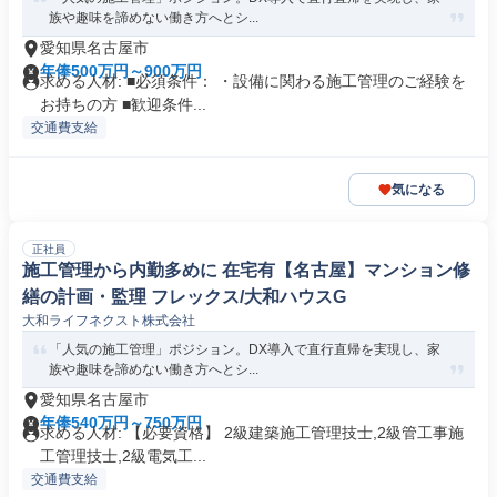
族や趣味を諦めない働き方へとシ...
愛知県名古屋市
年俸500万円～900万円
求める人材: ■必須条件： ・設備に関わる施工管理のご経験を
お持ちの方 ■歓迎条件...
交通費支給
気になる
正社員
施工管理から内勤多めに 在宅有【名古屋】マンション修
繕の計画・監理 フレックス/大和ハウスG
大和ライフネクスト株式会社
「人気の施工管理」ポジション。DX導入で直行直帰を実現し、家
族や趣味を諦めない働き方へとシ...
愛知県名古屋市
年俸540万円～750万円
求める人材: 【必要資格】 2級建築施工管理技士,2級管工事施
工管理技士,2級電気工...
交通費支給