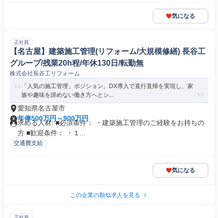
気になる
正社員
【名古屋】建築施工管理(リフォーム/大規模修繕) 長谷工
グループ/残業20h程/年休130日/転勤無
株式会社長谷工リフォーム
「人気の施工管理」ポジション。DX導入で直行直帰を実現し、家
族や趣味を諦めない働き方へとシ...
愛知県名古屋市
年俸500万円～900万円
求める人材: ■必須条件： ・建築施工管理のご経験をお持ちの
方 ■歓迎条件： ・１...
交通費支給
気になる
この企業の類似求人を見る
正社員