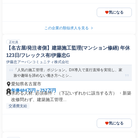
気になる
この企業の類似求人を見る
正社員
【名古屋/発注者側】建築施工監理(マンション修繕) 年休
123日/フレックス有/伊藤忠G
伊藤忠アーバンコミュニティ株式会社
「人気の施工管理」ポジション。DX導入で直行直帰を実現し、家
族や趣味を諦めない働き方へとシ...
愛知県名古屋市
年俸484万円～757万円
求める人材: 必須条件：（下記いずれかに該当する方） ・新築
改修問わず、建築施工管理...
交通費支給
気になる