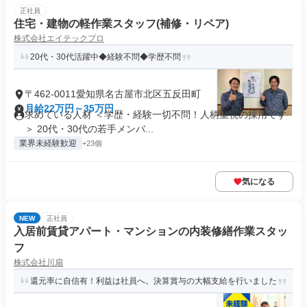
正社員
住宅・建物の軽作業スタッフ(補修・リペア)
株式会社エイテックプロ
20代・30代活躍中◆経験不問◆学歴不問
〒462-0011愛知県名古屋市北区五反田町
月給22万円～35万円
求めている人材 ＜学歴・経験一切不問！人柄重視の採用です
＞ 20代・30代の若手メンバ...
業界未経験歓迎
+23個
気になる
NEW
正社員
入居前賃貸アパート・マンションの内装修繕作業スタッ
フ
株式会社川扇
還元率に自信有！利益は社員へ。決算賞与の大幅支給を行いました