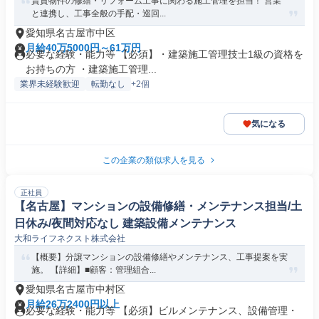
賃貸物件の修繕・リフォーム工事に関わる施工管理を担当！ 営業
と連携し、工事全般の手配・巡回...
愛知県名古屋市中区
月給40万5000円～61万円
必要な経験・能力等 【必須】・建築施工管理技士1級の資格を
お持ちの方 ・建築施工管理...
業界未経験歓迎
転勤なし
+2個
気になる
この企業の類似求人を見る
正社員
【名古屋】マンションの設備修繕・メンテナンス担当/土
日休み/夜間対応なし 建築設備メンテナンス
大和ライフネクスト株式会社
【概要】分譲マンションの設備修繕やメンテナンス、工事提案を実
施。 【詳細】■顧客：管理組合...
愛知県名古屋市中村区
月給26万2400円以上
必要な経験・能力等 【必須】ビルメンテナンス、設備管理・