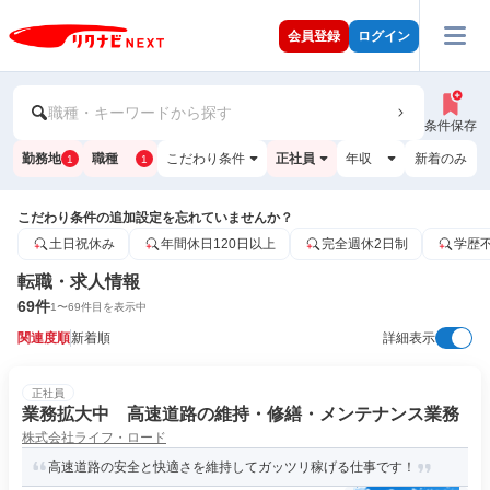
会員登録
ログイン
職種・キーワードから探す
条件保存
勤務地
職種
こだわり条件
正社員
年収
新着のみ
1
1
こだわり条件の追加設定を忘れていませんか？
土日祝休み
年間休日120日以上
完全週休2日制
学歴
転職・求人情報
69
件
1
〜
69
件目を表示中
関連度順
新着順
詳細表示
正社員
業務拡大中 高速道路の維持・修繕・メンテナンス業務
株式会社ライフ・ロード
高速道路の安全と快適さを維持してガッツリ稼げる仕事です！