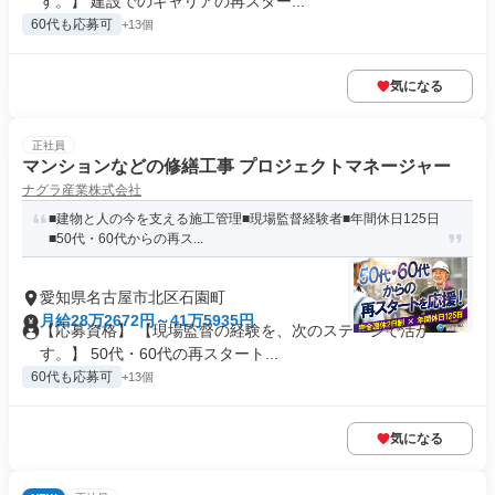
す。】 建設でのキャリアの再スター...
60代も応募可
+13個
気になる
正社員
マンションなどの修繕工事 プロジェクトマネージャー
ナグラ産業株式会社
■建物と人の今を支える施工管理■現場監督経験者■年間休日125日
■50代・60代からの再ス...
愛知県名古屋市北区石園町
月給28万2672円～41万5935円
【応募資格】 【現場監督の経験を、次のステージで活か
す。】 50代・60代の再スタート...
60代も応募可
+13個
気になる