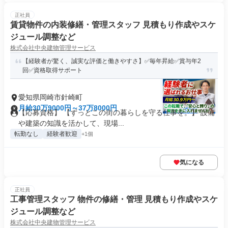
正社員
賃貸物件の内装修繕・管理スタッフ 見積もり作成やスケ
ジュール調整など
株式会社中央建物管理サービス
【経験者が驚く、誠実な評価と働きやすさ】✅毎年昇給✅賞与年2
回✅資格取得サポート
愛知県岡崎市針崎町
月給30万9000円～37万8000円
【応募資格】 【ずっとこの街の暮らしを守る仕事を。】 設備
や建築の知識を活かして、現場...
転勤なし
経験者歓迎
+1個
気になる
正社員
工事管理スタッフ 物件の修繕・管理 見積もり作成やスケ
ジュール調整など
株式会社中央建物管理サービス