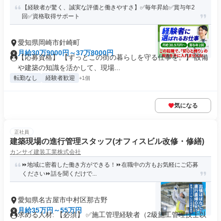
【経験者が驚く、誠実な評価と働きやすさ】✅毎年昇給✅賞与年2
回✅資格取得サポート
愛知県岡崎市針崎町
月給30万9000円～37万8000円
【応募資格】 【ずっとこの街の暮らしを守る仕事を。】 設備
や建築の知識を活かして、現場...
転勤なし
経験者歓迎
+1個
気になる
正社員
建築現場の進行管理スタッフ(オフィスビル改修・修繕)
カンサイ建装工業株式会社
⏩️地域に密着した働き方ができる！⏩️在職中の方もお気軽にご応募
ください⏩️話を聞くだけで...
愛知県名古屋市中村区那古野
月給35万円～55万円
求める人材: 【必須】 ✅施工管理経験者（2級施工管理技士以