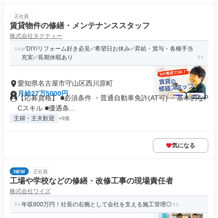
正社員
賃貸物件の修繕・メンテナンススタッフ
株式会社タクティー
✅DIY/リフォーム好き必見✅希望日お休み✅昇給・賞与・各種手当
充実✅長期休暇あり
愛知県名古屋市守山区西川原町
月給27万5000円
【応募資格】 ■必須条件 ・普通自動車免許(AT可) ・基本的なP
Cスキル ■優遇条...
主婦・主夫歓迎
+9個
気になる
NEW
正社員
工場や学校などの修繕・改修工事の現場責任者
株式会社ワイズ
年収800万円！社長の右腕として会社を支える施工管理◎