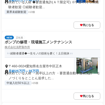
月給25万円～40万円
求めている人材 ◆要普通免許(ＡＴ限定可) ※学歴不問 ◎未経
験者歓迎 ◎経験者歓迎...
業界未経験歓迎
+13個
気になる
NEW
正社員
ポンプの修理・現場施工メンテナンンス
株式会社浅野製作所
経験者優遇◆一生モノの技術を磨く！土日祝休
〒460-0024愛知県名古屋市中区正木
月給25万円～35万円
求めている人材 ・高卒以上の方 ・要普通自動車運転免許 ・モ
ノづくりをとことん追求した...
中途入社50％以上
+15個
気になる