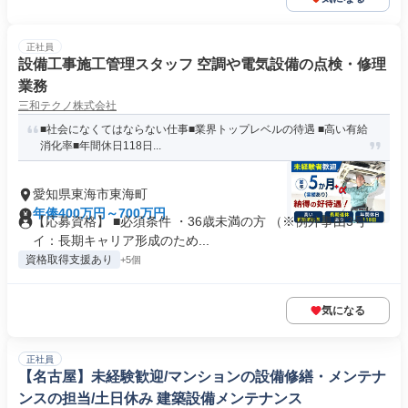
正社員
設備工事施工管理スタッフ 空調や電気設備の点検・修理
業務
三和テクノ株式会社
■社会になくてはならない仕事■業界トップレベルの待遇 ■高い有給
消化率■年間休日118日...
愛知県東海市東海町
年俸400万円～700万円
【応募資格】 ■必須条件 ・36歳未満の方 （※例外事由3号
イ：長期キャリア形成のため...
資格取得支援あり
+5個
気になる
正社員
【名古屋】未経験歓迎/マンションの設備修繕・メンテナ
ンスの担当/土日休み 建築設備メンテナンス