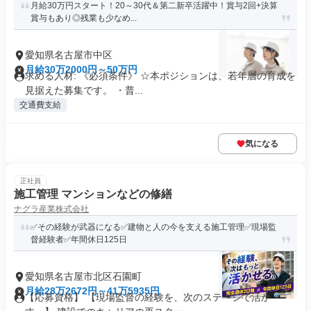
月給30万円スタート！20～30代＆第二新卒活躍中！賞与2回+決算
賞与もあり◎残業も少なめ...
愛知県名古屋市中区
月給30万2000円～50万円
求める人材: 《必須条件》 ☆本ポジションは、若年層の育成を
見据えた募集です。 ・普...
交通費支給
気になる
正社員
施工管理 マンションなどの修繕
ナグラ産業株式会社
✅その経験が武器になる✅建物と人の今を支える施工管理✅現場監
督経験者✅年間休日125日
愛知県名古屋市北区石園町
月給28万2672円～41万5935円
【応募資格】 【現場監督の経験を、次のステージで活か