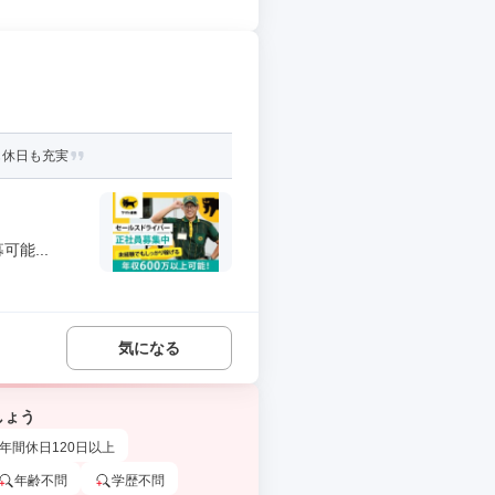
も休日も充実
能...
気になる
しょう
年間休日120日以上
年齢不問
学歴不問