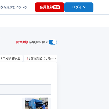
会員登録
ログイン
転職成功ノウハウ
無料
関連度順
新着順
詳細表示
未経験者歓迎
在宅勤務（リモートワーク）OK
家賃補助・住宅手当