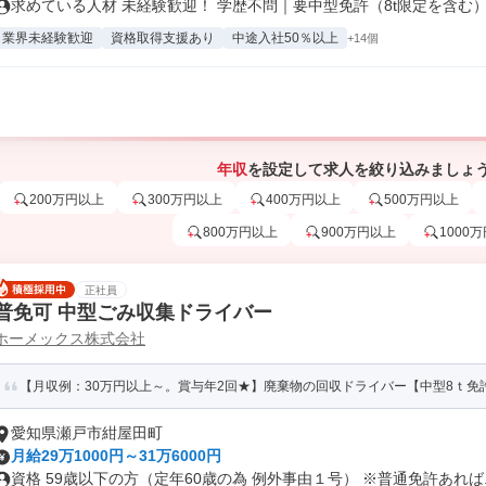
求めている人材 未経験歓迎！ 学歴不問｜要中型免許（8t限定を含む） .
業界未経験歓迎
資格取得支援あり
中途入社50％以上
+14個
年収
を設定して求人を絞り込みましょ
200万円以上
300万円以上
400万円以上
500万円以上
800万円以上
900万円以上
1000
正社員
普免可 中型ごみ収集ドライバー
ホーメックス株式会社
【月収例：30万円以上～。賞与年2回★】廃棄物の回収ドライバー【中型8ｔ免
愛知県瀬戸市紺屋田町
月給29万1000円～31万6000円
資格 59歳以下の方（定年60歳の為 例外事由１号） ※普通免許あれば..