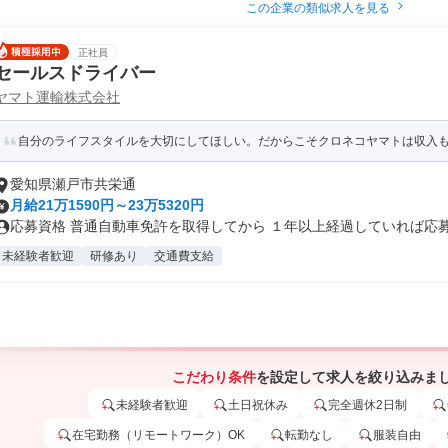
この企業の類似求人を見る
正社員
セールスドライバー
ヤマト運輸株式会社
自分のライフスタイルを大切にしてほしい。だからこそクロネコヤマトは収入
愛知県瀬戸市共栄通
月給21万1590円～23万5320円
応募資格 普通自動車免許を取得してから １年以上経過していれば応募可
未経験者歓迎
研修あり
交通費支給
こだわり条件
を設定して求人を絞り込みま
未経験者歓迎
土日祝休み
完全週休2日制
在宅勤務（リモートワーク）OK
転勤なし
服装自由