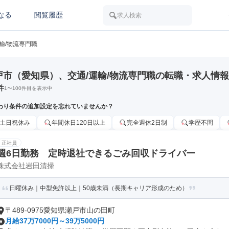
なる
閲覧履歴
求人検索
運輸/物流専門職
戸市（愛知県）、交通/運輸/物流専門職の転職・求人情報
件
1
〜
100
件目を表示中
わり条件の追加設定を忘れていませんか？
土日祝休み
年間休日120日以上
完全週休2日制
学歴不問
正社員
週6日勤務 定時退社できるごみ回収ドライバー
株式会社岩田清掃
日曜休み｜中型免許以上｜50歳未満（長期キャリア形成のため）
〒489-0975愛知県瀬戸市山の田町
月給37万7000円～39万5000円