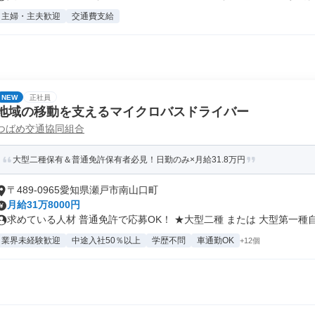
主婦・主夫歓迎
交通費支給
NEW
正社員
地域の移動を支えるマイクロバスドライバー
つばめ交通協同組合
大型二種保有＆普通免許保有者必見！日勤のみ×月給31.8万円
〒489-0965愛知県瀬戸市南山口町
月給31万8000円
求めている人材 普通免許で応募OK！ ★大型二種 または 大型第一種自.
業界未経験歓迎
中途入社50％以上
学歴不問
車通勤OK
+12個