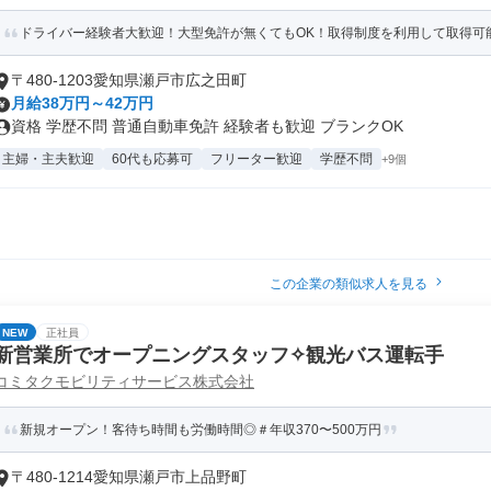
ドライバー経験者大歓迎！大型免許が無くてもOK！取得制度を利用して取得可能
〒480-1203愛知県瀬戸市広之田町
月給38万円～42万円
資格 学歴不問 普通自動車免許 経験者も歓迎 ブランクOK
主婦・主夫歓迎
60代も応募可
フリーター歓迎
学歴不問
+9個
この企業の類似求人を見る
NEW
正社員
新営業所でオープニングスタッフ✧観光バス運転手
コミタクモビリティサービス株式会社
新規オープン！客待ち時間も労働時間◎＃年収370〜500万円
〒480-1214愛知県瀬戸市上品野町