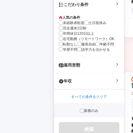
こだわり条件
人気の条件
未経験者歓迎
土日祝休み
完全週休2日制
年間休日120日以上
在宅勤務（リモートワーク）OK
転勤なし
服装自由
年齢不問
学歴不問
語学力を活かせる
雇用形態
年収
すべての条件をクリア
新着のみ
検索