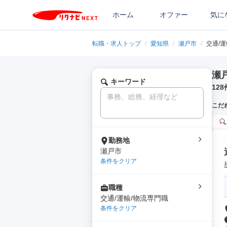
ホーム
オファー
気に
転職・求人トップ
/
愛知県
/
瀬戸市
/
交通/
瀬
キーワード
128
こだ
勤務地
瀬戸市
条件をクリア
職種
交通/運輸/物流専門職
条件をクリア