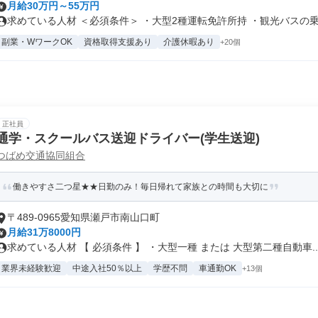
月給30万円～55万円
求めている人材 ＜必須条件＞ ・大型2種運転免許所持 ・観光バスの乗務
副業・WワークOK
資格取得支援あり
介護休暇あり
+20個
正社員
通学・スクールバス送迎ドライバー(学生送迎)
つばめ交通協同組合
働きやすさ二つ星★★日勤のみ！毎日帰れて家族との時間も大切に
〒489-0965愛知県瀬戸市南山口町
月給31万8000円
求めている人材 【 必須条件 】 ・大型一種 または 大型第二種自動車..
業界未経験歓迎
中途入社50％以上
学歴不問
車通勤OK
+13個