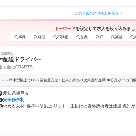
この企業の類似求人を見る
キーワード
を設定して求人を絞り込みまし
事務
経理
不動産
営業
IT
英語
業務委託
2t配送ドライバー
合同会社CRARTS
＜準中型以上でOK＞業務量安定！仕事が終わり次第直行直帰OK◎月収55万円以上
愛知県瀬戸市
完全歩合制
求める人材: 要準中型以上 リフト・玉掛けの資格所持者は優遇 免許が..