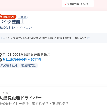
語学力を活かせる
正社員
バイク整備士
株式会社レッドバロン
バイク整備士/未経験OK/社会保険完備/交通費支給/瀬戸市/29206
〒489-0809愛知県瀬戸市共栄通
月給18万6000円～30万円
未経験者歓迎
交通費支給
正社員
大型長距離ドライバー
株式会社イトー急行 瀬戸営業所・東濃営業所