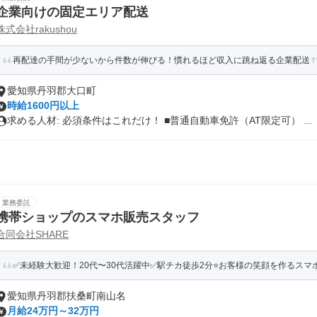
企業向けの固定エリア配送
株式会社rakushou
再配達の手間が少ないから件数が伸びる！慣れるほど収入に跳ね返る企業配送
愛知県丹羽郡大口町
時給1600円以上
求める人材: 必須条件はこれだけ！ ■普通自動車免許（AT限定可） ...
業務委託
携帯ショップのスマホ販売スタッフ
合同会社SHARE
✅未経験大歓迎！20代〜30代活躍中✅駅チカ徒歩2分⭐️お客様の笑顔を作るス
愛知県丹羽郡扶桑町南山名
月給24万円～32万円