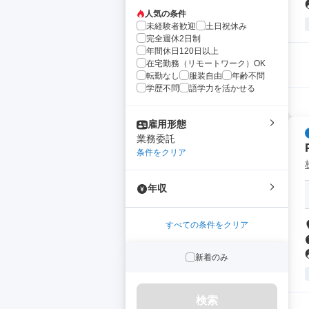
人気の条件
未経験者歓迎
土日祝休み
完全週休2日制
年間休日120日以上
在宅勤務（リモートワーク）OK
転勤なし
服装自由
年齢不問
学歴不問
語学力を活かせる
雇用形態
業務委託
条件をクリア
年収
すべての条件をクリア
新着のみ
検索