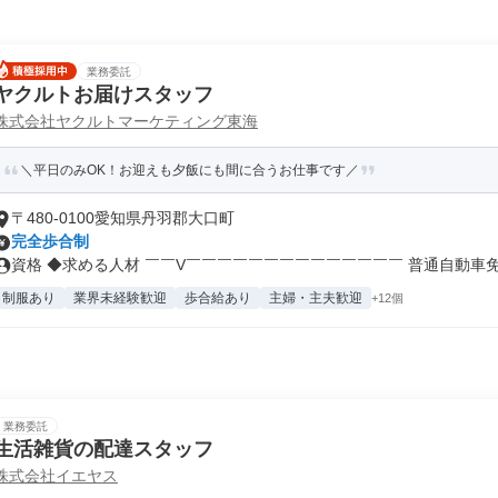
業務委託
ヤクルトお届けスタッフ
株式会社ヤクルトマーケティング東海
＼平日のみOK！お迎えも夕飯にも間に合うお仕事です／
〒480-0100愛知県丹羽郡大口町
完全歩合制
資格 ◆求める人材 ￣￣V￣￣￣￣￣￣￣￣￣￣￣￣￣￣ 普通自動車免許
制服あり
業界未経験歓迎
歩合給あり
主婦・主夫歓迎
+12個
業務委託
生活雑貨の配達スタッフ
株式会社イエヤス