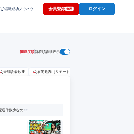
会員登録
ログイン
転職成功ノウハウ
無料
関連度順
新着順
詳細表示
未経験者歓迎
在宅勤務（リモートワーク）OK
家賃補助・住宅手当
✅配送件数少なめ