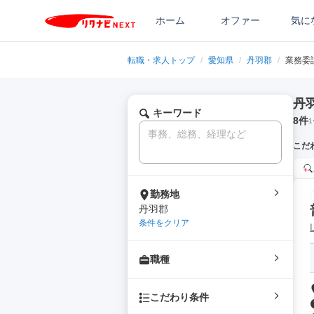
ホーム
オファー
気に
転職・求人トップ
/
愛知県
/
丹羽郡
/
業務委
丹
キーワード
8
件
1
こだ
勤務地
丹羽郡
条件をクリア
職種
こだわり条件