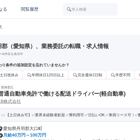
なる
閲覧履歴
求人検索
託
羽郡（愛知県）、業務委託の転職・求人情報
〜
8
件目を表示中
わり条件の追加設定を忘れていませんか？
土日祝休み
年間休日120日以上
完全週休2日制
学歴不問
業務委託
普通自動車免許で働ける配送ドライバー(軽自動車)
LB株式会社
【土日休み可】✅業界未経験者歓迎 ✅寮利用可 ✅日払いOK ✅車両リース可！
愛知県丹羽郡大口町
月給40万円～100万円