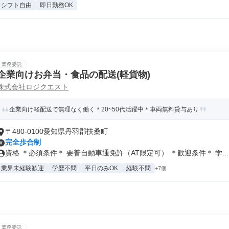
シフト自由
即日勤務OK
業務委託
企業向けお弁当・食品の配送(軽貨物)
株式会社ロジクエスト
企業向け軽配送で無理なく働く＊20~50代活躍中＊車両無料貸与あり
〒480-0100愛知県丹羽郡扶桑町
完全歩合制
資格 ＊必須条件＊ 要普自動車通免許（AT限定可） ＊歓迎条件＊ 学...
業界未経験歓迎
学歴不問
平日のみOK
経験不問
+7個
業務委託