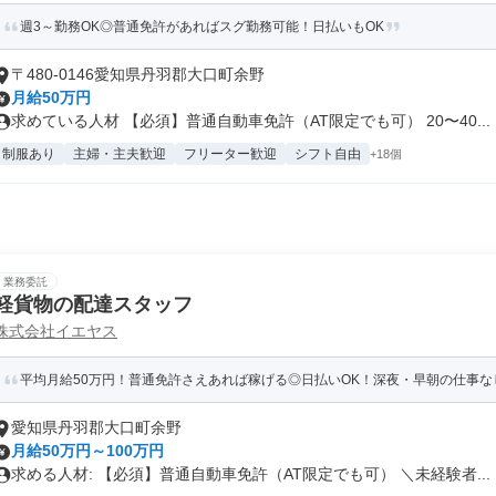
週3～勤務OK◎普通免許があればスグ勤務可能！日払いもOK
〒480-0146愛知県丹羽郡大口町余野
月給50万円
求めている人材 【必須】普通自動車免許（AT限定でも可） 20〜40...
制服あり
主婦・主夫歓迎
フリーター歓迎
シフト自由
+18個
業務委託
軽貨物の配達スタッフ
株式会社イエヤス
平均月給50万円！普通免許さえあれば稼げる◎日払いOK！深夜・早朝の仕事なし
愛知県丹羽郡大口町余野
月給50万円～100万円
求める人材: 【必須】普通自動車免許（AT限定でも可） ＼未経験者...