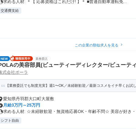
求める人材: ＊【 応募資格はこれだけ! 】＊ ■普通自動車運転免...
交通費支給
この企業の類似求人を見る
NEW
業務委託
POLAの美容部員(ビューティーディレクター/ビューテ
株式会社ポーラ
ャンテ尾崎店
【業務委託でも制度充実】週1〜OK／未経験歓迎／最新コスメをイチ早くお試し♪
愛知県丹羽郡大口町大屋敷
月給3万円～25万円
求める人材: ☆未経験歓迎・無資格応募OK・年齢不問☆ 美容が好き・..
シフト自由