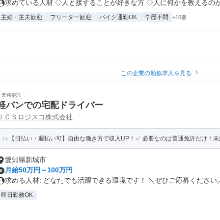
求めている人材 ◇人と接することが好きな方 ◇人に何かを教えるのが好
主婦・主夫歓迎
フリーター歓迎
バイク通勤OK
学歴不問
+10個
この企業の類似求人を見る
業務委託
軽バンでの宅配ドライバー
ＪＣＳロジスコ株式会社
【日払い・週払い可】自由な働き方で収入UP！✓ 必要なのは普通免許だけ！未経験
愛知県新城市
月給50万円～100万円
求める人材: どなたでも活躍できる環境です！ ＼ぜひご応募ください／.
即日勤務OK