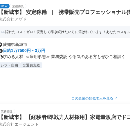
NEW
業務委託
【新城市】 安定稼働 | 携帯販売プロフェッショナル(業
株式会社アザド
月)
隠れたコストゼロ！安定して稼ぎ続けたい方に選ばれています！あなたのスキルを
愛知県新城市
日給1万7500円～3万円
求める人材: ≪雇用形態≫ 業務委託 やる気のある方もぜひご相談く...
シフト自由
交通費支給
この企業の類似求人を見る
業務委託
【新城市】 【経験者/即戦力人材採用】家電量販店でドコ
株式会社エージェント
S/PT)