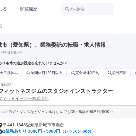
なる
閲覧履歴
求人検索
託
城市（愛知県）、業務委託の転職・求人情報
〜
8
件目を表示中
わり条件の追加設定を忘れていませんか？
土日祝休み
年間休日120日以上
完全週休2日制
学歴不問
業務委託
フィットネスジムのスタジオインストラクター
フィットイージー株式会社
✅ヨガ・ダンスなどジャンルはなんでもOK✅施設の無料利用OK
〒441-1348愛知県新城市市場台
1業務あたり 3000円～5000円（レッスン 60分）