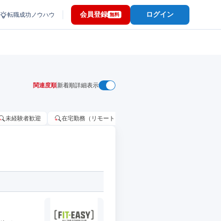
会員登録
ログイン
転職成功ノウハウ
無料
関連度順
新着順
詳細表示
未経験者歓迎
在宅勤務（リモートワーク）OK
家賃補助・住宅手当