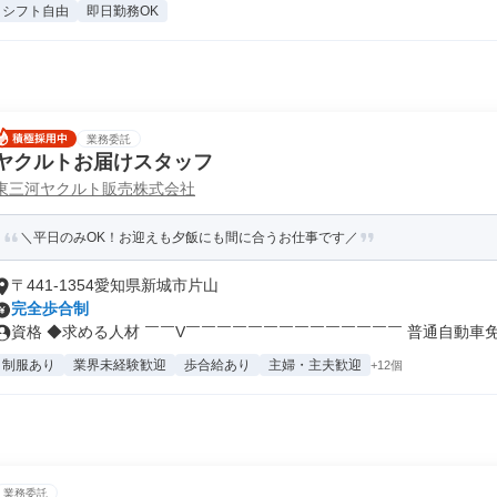
シフト自由
即日勤務OK
業務委託
ヤクルトお届けスタッフ
東三河ヤクルト販売株式会社
＼平日のみOK！お迎えも夕飯にも間に合うお仕事です／
〒441-1354愛知県新城市片山
完全歩合制
資格 ◆求める人材 ￣￣V￣￣￣￣￣￣￣￣￣￣￣￣￣￣ 普通自動車免許
制服あり
業界未経験歓迎
歩合給あり
主婦・主夫歓迎
+12個
業務委託