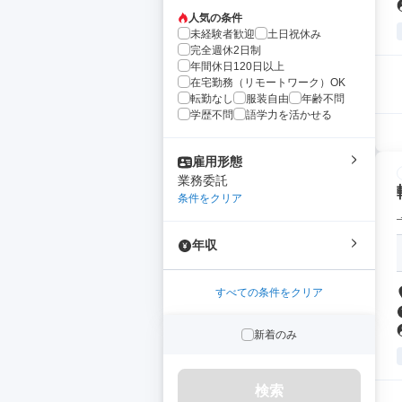
人気の条件
未経験者歓迎
土日祝休み
完全週休2日制
年間休日120日以上
在宅勤務（リモートワーク）OK
転勤なし
服装自由
年齢不問
学歴不問
語学力を活かせる
雇用形態
業務委託
条件をクリア
年収
すべての条件をクリア
新着のみ
検索