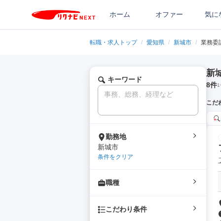
ホーム
オファー
気に
転職・求人トップ
/
愛知県
/
新城市
/
業務委
新
キーワード
8
件
1
こだ
勤務地
新城市
条件をクリア
職種
こだわり条件