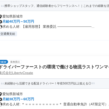
携帯ショップスタッフ、通信経験者からフリーランスへ！｜これまでの経験を
愛知県新城市
月給40万円～50万円
求める人材: 【雇用形態】 業務委託 ──────────────...
交通費支給
NEW
業務委託
ドライバーファーストの環境で働ける物流ラストワンマ
株式会社LibertyCreate
未経験から活躍できる配送ドライバー！年収500万円以上狙える◎
愛知県新城市
月給38万円～60万円
求める人材: ＊＝＝＝＝＝＝＝＝＝＝＊ 普通自動車免許（AT限定可）..