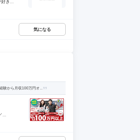
き...
気になる
から月収100万円オ...
..