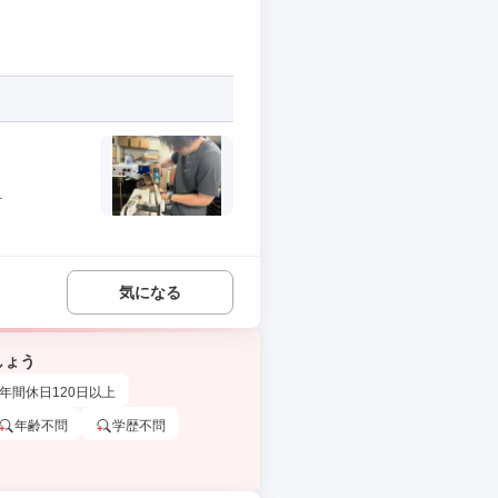
.
気になる
しょう
年間休日120日以上
年齢不問
学歴不問