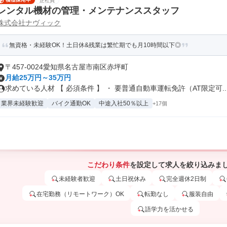
正社員
レンタル機材の管理・メンテナンススタッフ
株式会社ナヴィック
無資格・未経験OK！土日休&残業は繁忙期でも月10時間以下◎
〒457-0024愛知県名古屋市南区赤坪町
月給25万円～35万円
求めている人材 【 必須条件 】 ・ 要普通自動車運転免許（AT限定可..
業界未経験歓迎
バイク通勤OK
中途入社50％以上
+17個
こだわり条件
を設定して求人を絞り込みま
未経験者歓迎
土日祝休み
完全週休2日制
在宅勤務（リモートワーク）OK
転勤なし
服装自由
語学力を活かせる