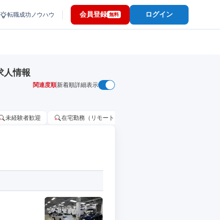
会員登録
ログイン
転職成功ノウハウ
無料
求人情報
関連度順
新着順
詳細表示
未経験者歓迎
在宅勤務（リモートワーク）OK
家賃補助・住宅手当