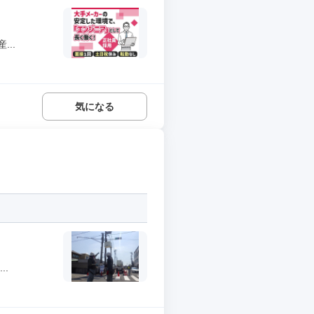
..
気になる
..