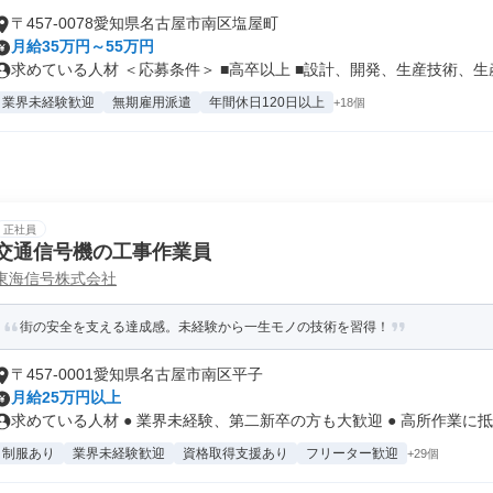
〒457-0078愛知県名古屋市南区塩屋町
月給35万円～55万円
求めている人材 ＜応募条件＞ ■高卒以上 ■設計、開発、生産技術、生産.
業界未経験歓迎
無期雇用派遣
年間休日120日以上
+18個
正社員
交通信号機の工事作業員
東海信号株式会社
街の安全を支える達成感。未経験から一生モノの技術を習得！
〒457-0001愛知県名古屋市南区平子
月給25万円以上
求めている人材 ● 業界未経験、第二新卒の方も大歓迎 ● 高所作業に抵.
制服あり
業界未経験歓迎
資格取得支援あり
フリーター歓迎
+29個