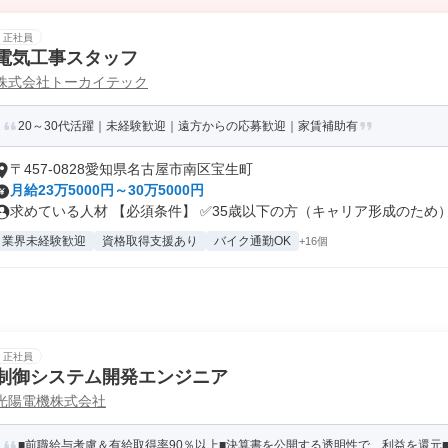
正社員
電気工事スタッフ
株式会社トーカイテック
20～30代活躍｜未経験歓迎｜遠方からの応募歓迎｜家賃補助有
〒457-0828愛知県名古屋市南区宝生町
月給23万5000円～30万5000円
求めている人材 【必須条件】 ✅35歳以下の方（キャリア形成のため） .
業界未経験歓迎
資格取得支援あり
バイク通勤OK
+16個
正社員
制御システム開発エンジニア
光陽電機株式会社
■前職給与考慮＆有給取得率90％以上■決算書を公開する透明性で、利益を還元