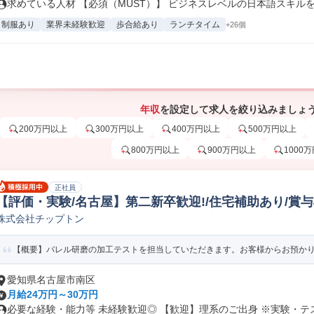
求めている人材 【必須（MUST）】 ビジネスレベルの日本語スキルをお
制服あり
業界未経験歓迎
歩合給あり
ランチタイム
+26個
年収
を設定して求人を絞り込みましょ
200万円以上
300万円以上
400万円以上
500万円以上
800万円以上
900万円以上
1000
正社員
【評価・実験/名古屋】第二新卒歓迎!/住宅補助あり/賞与4
株式会社チップトン
価/実験/テスト(機械/電気/電子製品専門職)
【概要】バレル研磨の加工テストを担当していただきます。お客様からお預かりし
愛知県名古屋市南区
月給24万円～30万円
必要な経験・能力等 未経験歓迎◎ 【歓迎】理系のご出身 ※実験・テスト