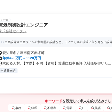
正社員
電気制御設計エンジニア
株式会社セイクン
生産設備や生産ラインの制御盤の設計など、モノづくりの現場に欠かせない設
愛知県名古屋市南区赤坪町
年俸420万円～1120万円
求める人材: 【学歴】不問 【資格】普通自動車免許 入社後取得いた...
交通費支給
キーワード
を設定して求人を絞り込みまし
事務
経理
不動産
営業
IT
英語