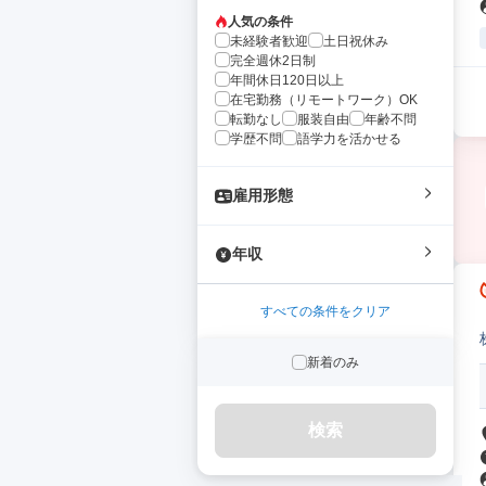
人気の条件
未経験者歓迎
土日祝休み
完全週休2日制
年間休日120日以上
在宅勤務（リモートワーク）OK
転勤なし
服装自由
年齢不問
学歴不問
語学力を活かせる
雇用形態
年収
すべての条件をクリア
新着のみ
検索