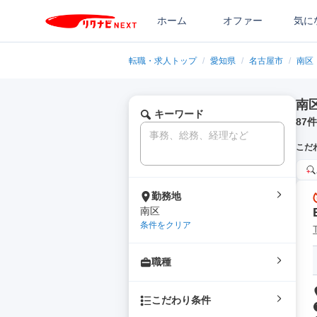
ホーム
オファー
気に
転職・求人トップ
/
愛知県
/
名古屋市
/
南区
南
キーワード
87
件
こだ
勤務地
南区
条件をクリア
職種
こだわり条件