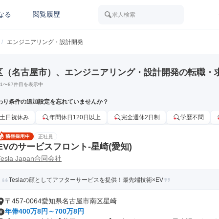
なる
閲覧履歴
求人検索
/
エンジニアリング・設計開発
区（名古屋市）、エンジニアリング・設計開発の転職・
1
〜
87
件目を表示中
わり条件の追加設定を忘れていませんか？
土日祝休み
年間休日120日以上
完全週休2日制
学歴不問
正社員
EVのサービスフロント-星崎(愛知)
Tesla Japan合同会社
Teslaの顔としてアフターサービスを提供！最先端技術×EV
〒457-0064愛知県名古屋市南区星崎
年俸400万8円～700万8円