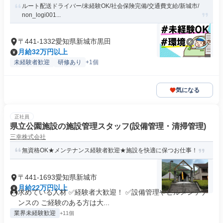
ルート配送ドライバー/未経験OK/社会保険完備/交通費支給/新城市/
non_logi001...
〒441-1332愛知県新城市黒田
月給32万円以上
未経験者歓迎
研修あり
+1個
気になる
正社員
県立公園施設の施設管理スタッフ(設備管理・清掃管理)
三幸株式会社
無資格OK★メンテナンス経験者歓迎★施設を快適に保つお仕事！
〒441-1693愛知県新城市
月給22万円以上
求めている人材 ✅経験者大歓迎！ ✅設備管理やビルメンテナ
ンスの ご経験のある方は大...
業界未経験歓迎
+11個