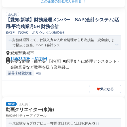
この企業の類似求人を見る
正社員
【愛知/新城】財務経理メンバー SAP(会計システム)活
用/平均残業月5H 財務会計
BASF INOAC ポリウレタン株式会社
財務経理課にて、仕訳入力や入出金処理から月次損益、資金繰りま
で幅広く担当。SAP（会計シス...
愛知県新城市
月給23万円～31万円
必要な経験・能力等 【必須】■経理または経理アシスタント・
金融業界など数字を扱う業務経...
業界未経験歓迎
+4個
気になる
NEW
正社員
動画クリエイター(東海)
株式会社ティーアイアール
未経験からプロデビュー/年間休日120日/土日祝休み/cr