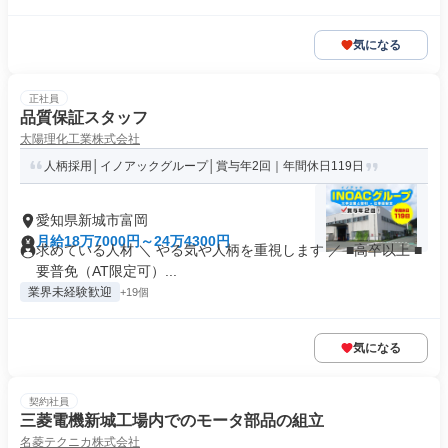
気になる
正社員
品質保証スタッフ
太陽理化工業株式会社
人柄採用│イノアックグループ│賞与年2回｜年間休日119日
愛知県新城市富岡
月給18万7000円～24万4300円
求めている人材 ＼ やる気や人柄を重視します ／ ■高卒以上 ■
要普免（AT限定可）...
業界未経験歓迎
+19個
気になる
契約社員
三菱電機新城工場内でのモータ部品の組立
名菱テクニカ株式会社