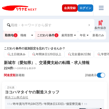
会員登録
ログイン
職種・キーワードから探す
条件保存
勤務地
職種
こだわり条件
雇用形態
年収
新着のみ
1
1
こだわり条件の追加設定を忘れていませんか？
土日祝休み
年間休日120日以上
完全週休2日制
学歴
新城市（愛知県）、交通費支給の転職・求人情報
224
件
1
〜
100
件目を表示中
関連度順
新着順
詳細表示
正社員
ヨコハマタイヤの製造スタッフ
横浜ゴム株式会社
✅昨年賞与平均184万円✅年間休日133日✅個室寮完備！