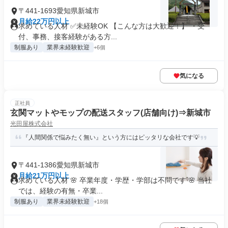
〒441-1693愛知県新城市
月給22万円以上
求めている人材 ✅未経験OK 【こんな方は大歓迎！】 ・受
付、事務、接客経験がある方...
制服あり
業界未経験歓迎
+6個
気になる
正社員
玄関マットやモップの配送スタッフ(店舗向け)⇒新城市
光田屋株式会社
『人間関係で悩みたく無い』という方にはピッタリな会社です💡
〒441-1386愛知県新城市
月給21万円以上
求めている人材 🌸 卒業年度・学歴・学部は不問です 🌸 当社
では、経験の有無・卒業...
制服あり
業界未経験歓迎
+18個