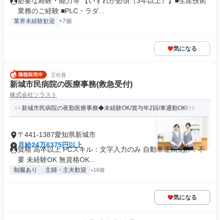
必要な経験・能力等 【いずれか必須（3年以上）】■生産技術
業務のご経験 ■PLC・ラダ...
業界未経験歓迎
+7個
気になる
正社員
新城市民病院の医療事務(救急受付)
株式会社ソラスト
新城市民病院の夜勤医療事務◆未経験OK/賞与年2回/車通勤OK!
〒441-1387愛知県新城市
月給24万6375円以上
資格 高卒以上 PCスキル：文字入力のみ 自動車運転免許：不
要 未経験OK 無資格OK...
制服あり
主婦・主夫歓迎
+16個
気になる