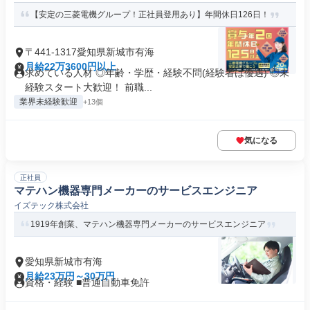
【安定の三菱電機グループ！正社員登用あり】年間休日126日！
〒441-1317愛知県新城市有海
月給22万3600円以上
求めている人材 ◎年齢・学歴・経験不問(経験者は優遇) ◎未
経験スタート大歓迎！ 前職...
業界未経験歓迎
+13個
気になる
正社員
マテハン機器専門メーカーのサービスエンジニア
イズテック株式会社
1919年創業、マテハン機器専門メーカーのサービスエンジニア
愛知県新城市有海
月給23万円～30万円
資格・経験 ■普通自動車免許