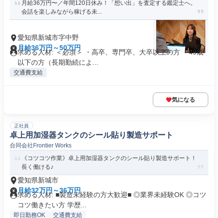
月給36万円〜／年間120日休み！「想い出」を査定する鑑定士へ。
会話を楽しみながら稼げる未...
愛知県新城市字中野
月給36万円～50万円
求める人材: ＜必須＞ ・高卒、専門卒、大卒以上の方 ・49歳
以下の方（長期勤続によ...
交通費支給
気になる
正社員
卓上用加湿器タンクのシール貼り製造サポート
合同会社Frontier Works
《コツコツ作業》卓上用加湿器タンクのシール貼り製造サポート！
長く働ける♪
愛知県新城市
月給32万円～36万円
求める人材: ■製造未経験の方大歓迎■ ◎業界未経験OK ◎コツ
コツ働きたい方 学歴...
即日勤務OK
交通費支給