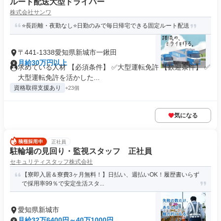
ルート配送大型ドライバー
株式会社サンワ
⭐長距離・夜勤なし⭐日勤のみで毎日帰宅できる固定ルート配送
〒441-1338愛知県新城市一鍬田
月給30万円以上
求めている人材 【必須条件】 ✅大型運転免許 【歓迎条件】 ✅
大型運転免許を活かした...
資格取得支援あり
+23個
気になる
正社員
駐輪場の見回り・監視スタッフ 正社員
セキュリティスタッフ株式会社
【寮即入居＆寮費3ヶ月無料！】日払い、週払いOK！履歴書いらず
で採用率99％で安定生活スタ...
愛知県新城市
月給32万6400円～40万1000円