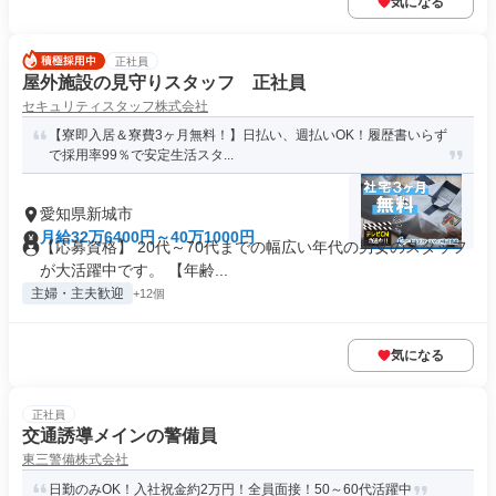
気になる
正社員
屋外施設の見守りスタッフ 正社員
セキュリティスタッフ株式会社
【寮即入居＆寮費3ヶ月無料！】日払い、週払いOK！履歴書いらず
で採用率99％で安定生活スタ...
愛知県新城市
月給32万6400円～40万1000円
【応募資格】 20代～70代までの幅広い年代の男女のスタッフ
が大活躍中です。 【年齢...
主婦・主夫歓迎
+12個
気になる
正社員
交通誘導メインの警備員
東三警備株式会社
日勤のみOK！入社祝金約2万円！全員面接！50～60代活躍中