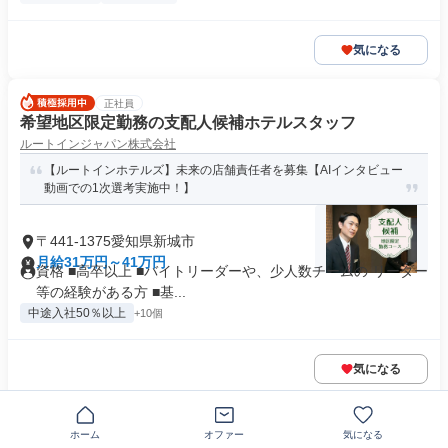
気になる
正社員
希望地区限定勤務の支配人候補ホテルスタッフ
ルートインジャパン株式会社
【ルートインホテルズ】未来の店舗責任者を募集【AIインタビュー
動画での1次選考実施中！】
〒441-1375愛知県新城市
月給31万円～41万円
資格 ■高卒以上 ■バイトリーダーや、少人数チームの リーダー
等の経験がある方 ■基...
中途入社50％以上
+10個
気になる
この企業の類似求人を見る
ホーム
オファー
気になる