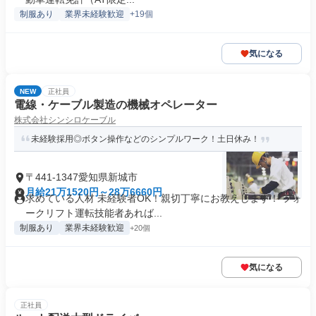
制服あり
業界未経験歓迎
+19個
気になる
NEW
正社員
電線・ケーブル製造の機械オペレーター
株式会社シンシロケーブル
未経験採用◎ボタン操作などのシンプルワーク！土日休み！
〒441-1347愛知県新城市
月給21万1520円～28万6660円
求めている人材 未経験者OK！親切丁寧にお教えします！ フォ
ークリフト運転技能者あれば...
制服あり
業界未経験歓迎
+20個
気になる
正社員