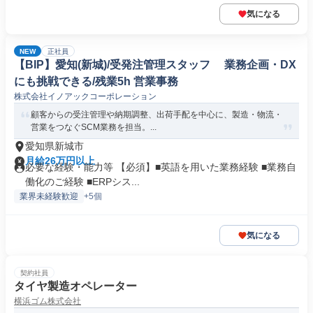
気になる
NEW
正社員
【BIP】愛知(新城)/受発注管理スタッフ 業務企画・DX
にも挑戦できる/残業5h 営業事務
株式会社イノアックコーポレーション
顧客からの受注管理や納期調整、出荷手配を中心に、製造・物流・
営業をつなぐSCM業務を担当。...
愛知県新城市
月給26万円以上
必要な経験・能力等 【必須】■英語を用いた業務経験 ■業務自
働化のご経験 ■ERPシス...
業界未経験歓迎
+5個
気になる
契約社員
タイヤ製造オペレーター
横浜ゴム株式会社