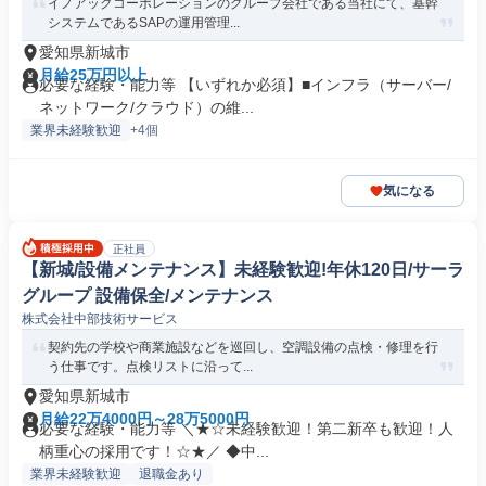
イノアックコーポレーションのグループ会社である当社にて、基幹
システムであるSAPの運用管理...
愛知県新城市
月給25万円以上
必要な経験・能力等 【いずれか必須】■インフラ（サーバー/
ネットワーク/クラウド）の維...
業界未経験歓迎
+4個
気になる
正社員
【新城/設備メンテナンス】未経験歓迎!年休120日/サーラ
グループ 設備保全/メンテナンス
株式会社中部技術サービス
契約先の学校や商業施設などを巡回し、空調設備の点検・修理を行
う仕事です。点検リストに沿って...
愛知県新城市
月給22万4000円～28万5000円
必要な経験・能力等 ＼★☆未経験歓迎！第二新卒も歓迎！人
柄重心の採用です！☆★／ ◆中...
業界未経験歓迎
退職金あり