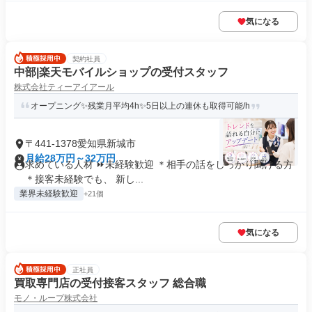
気になる
契約社員
中部|楽天モバイルショップの受付スタッフ
株式会社ティーアイアール
オープニング✨残業月平均4h✨5日以上の連休も取得可能/h
〒441-1378愛知県新城市
月給28万円～32万円
求めている人材 ⏩未経験歓迎 ＊相手の話をしっかり聞ける方
＊接客未経験でも、 新し...
業界未経験歓迎
+21個
気になる
正社員
買取専門店の受付接客スタッフ 総合職
モノ・ループ株式会社