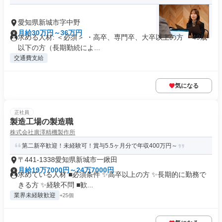
愛知県新城市字中野
月給30万円～36万円
求める人材: ＜必須＞ ・高卒、専門卒、大卒以上の方 ・49歳
以下の方（長期勤続によ...
交通費支給
気になる
正社員
製造工場の製造職
株式会社廣澤精機製作所
第二新卒歓迎！未経験可！賞与5.5ヶ月分で年収400万円～
〒441-1338愛知県新城市一鍬田
月給19万7000円～24万7000円
求めている人材 ■必須条件 ✨高卒以上の方 ✨長期的に勤務で
きる方 ✨経験不問 ■歓...
業界未経験歓迎
+25個