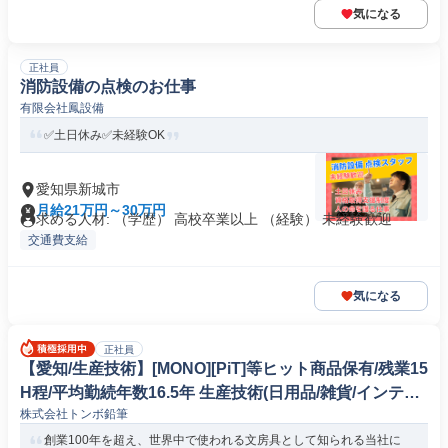
気になる
正社員
消防設備の点検のお仕事
有限会社鳳設備
✅土日休み✅未経験OK
愛知県新城市
月給21万円～30万円
求める人材: （学歴） 高校卒業以上 （経験） 未経験歓迎
交通費支給
気になる
正社員
【愛知/生産技術】[MONO][PiT]等ヒット商品保有/残業15
H程/平均勤続年数16.5年 生産技術(日用品/雑貨/インテリ
株式会社トンボ鉛筆
ア)
創業100年を超え、世界中で使われる文房具として知られる当社に