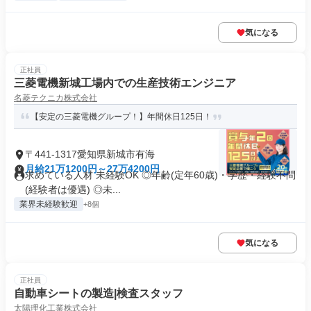
気になる
正社員
三菱電機新城工場内での生産技術エンジニア
名菱テクニカ株式会社
【安定の三菱電機グループ！】年間休日125日！
〒441-1317愛知県新城市有海
月給21万1200円～27万4200円
求めている人材 未経験OK ◎年齢(定年60歳)・学歴・経験不問
(経験者は優遇) ◎未...
業界未経験歓迎
+8個
気になる
正社員
自動車シートの製造|検査スタッフ
太陽理化工業株式会社