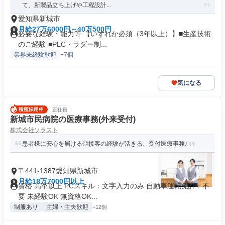
て、新製品立ち上げや工程設計...
愛知県新城市
月給27万6000円～40万500円
必要な経験・能力等 【いずれか必須（3年以上）】■生産技術
のご経験 ■PLC・ラダー制...
業界未経験歓迎
+7個
気になる
正社員
新城市民病院の医療事務(外来受付)
株式会社ソラスト
患者様に安心を届ける◎接客の経験が活きる、受付医療事務♪
〒441-1387愛知県新城市
月給18万7000円以上
資格 高卒以上 PCスキル：文字入力のみ 自動車運転免許：不
要 未経験OK 無資格OK...
制服あり
主婦・主夫歓迎
+12個