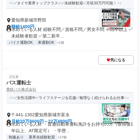
✅タイヤ業界トップクラス✨✅未経験歓迎✅月収30万円可能！
愛知県新城市野田
時給1400円
求めている人材 経験不問／資格不問／男女不問 ※高卒以上 ✅
未経験者歓迎 ✅第二新卒...
バイク通勤OK
車通勤OK
+1個
気になる
正社員
バス運転士
豊鉄バス株式会社
✅女性活躍中✅ライフステージを応援✅無理なく続けられるお仕事
〒441-1302愛知県新城市富永
月給20万8600円～22万4800円
求めている人材 ・普通自動車運転免許をお持ちの方（取得後1
年以上、AT限定可） ・学歴...
制服あり
業界未経験歓迎
+27個