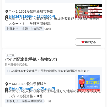
〒441-1301愛知県新城市矢部
月給24万1200円～28万3000円
求めている人材 ＜歓迎条件＞ 未経験者歓迎！約8割が未経験
スタート！ ・学歴不問/転職...
制服あり
主婦・主夫歓迎
+21個
気になる
正社員
バイク配達員(手紙・荷物など)
日本郵便株式会社
未経験OK★安定雇用で長期の活躍が可能★福利厚生充実★
〒441-1300愛知県新城市
月給21万8200円～22万3100円
求めている人材 ◎郵便の仕事を通じて地域の暮らしを 支えた
い方 ＜必要資格＞ ■普...
制服あり
業界未経験歓迎
+10個