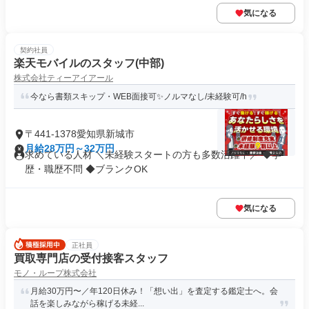
気になる
契約社員
楽天モバイルのスタッフ(中部)
株式会社ティーアイアール
今なら書類スキップ・WEB面接可✨️ノルマなし/未経験可/h
〒441-1378愛知県新城市
月給28万円～32万円
求めている人材 ＼未経験スタートの方も多数活躍中／ ◆学
歴・職歴不問 ◆ブランクOK
気になる
正社員
買取専門店の受付接客スタッフ
モノ・ループ株式会社
月給30万円〜／年120日休み！「想い出」を査定する鑑定士へ。会
話を楽しみながら稼げる未経...