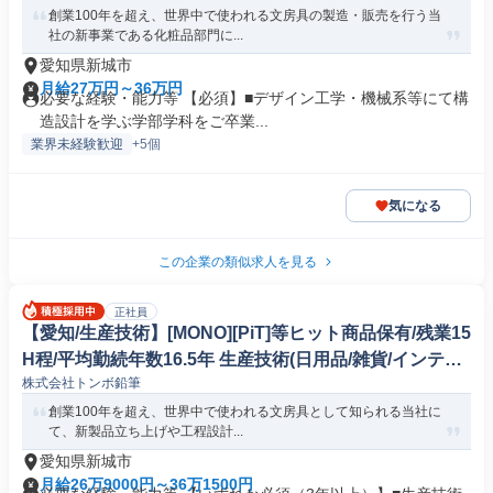
創業100年を超え、世界中で使われる文房具の製造・販売を行う当
社の新事業である化粧品部門に...
愛知県新城市
月給27万円～36万円
必要な経験・能力等 【必須】■デザイン工学・機械系等にて構
造設計を学ぶ学部学科をご卒業...
業界未経験歓迎
+5個
気になる
この企業の類似求人を見る
正社員
【愛知/生産技術】[MONO][PiT]等ヒット商品保有/残業15
H程/平均勤続年数16.5年 生産技術(日用品/雑貨/インテリ
株式会社トンボ鉛筆
ア)
創業100年を超え、世界中で使われる文房具として知られる当社に
て、新製品立ち上げや工程設計...
愛知県新城市
月給26万9000円～36万1500円