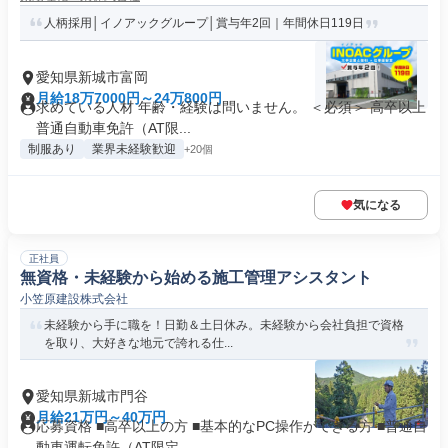
人柄採用│イノアックグループ│賞与年2回｜年間休日119日
愛知県新城市富岡
月給18万7000円～24万800円
求めている人材 年齢・経験は問いません。 ＜必須＞ 高卒以上
普通自動車免許（AT限...
制服あり
業界未経験歓迎
+20個
気になる
正社員
無資格・未経験から始める施工管理アシスタント
小笠原建設株式会社
未経験から手に職を！日勤＆土日休み。未経験から会社負担で資格
を取り、大好きな地元で誇れる仕...
愛知県新城市門谷
月給21万円～40万円
応募資格 ■高卒以上の方 ■基本的なPC操作ができる方 ■普通自
動車運転免許（AT限定...