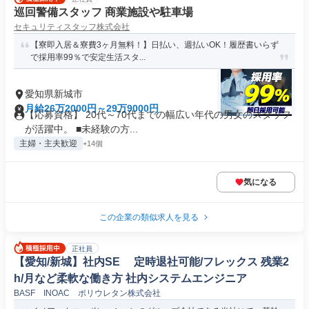
巡回警備スタッフ 商業施設や駐車場
セキュリティスタッフ株式会社
【寮即入居＆寮費3ヶ月無料！】日払い、週払いOK！履歴書いらず
で採用率99％で安定生活スタ...
愛知県新城市
月給26万2000円～29万9000円
【応募資格】 20代～70代までの幅広い年代の男女のスタッフ
が活躍中。 ■未経験の方...
主婦・主夫歓迎
+14個
気になる
この企業の類似求人を見る
正社員
【愛知/新城】社内SE 定時退社可能/フレックス 残業2
h/月など柔軟な働き方 社内システムエンジニア
BASF INOAC ポリウレタン株式会社