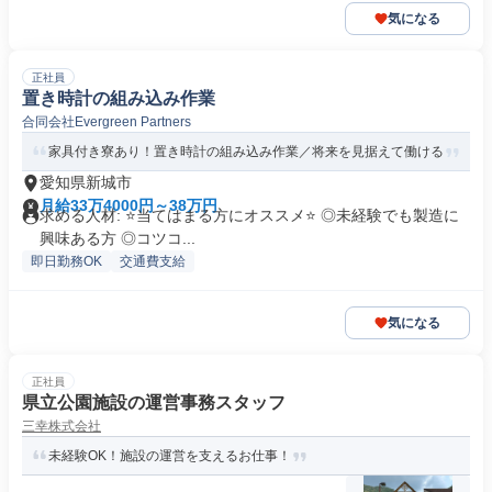
気になる
正社員
置き時計の組み込み作業
合同会社Evergreen Partners
家具付き寮あり！置き時計の組み込み作業／将来を見据えて働ける
愛知県新城市
月給33万4000円～38万円
求める人材: ⭐️当てはまる方にオススメ⭐️ ◎未経験でも製造に
興味ある方 ◎コツコ...
即日勤務OK
交通費支給
気になる
正社員
県立公園施設の運営事務スタッフ
三幸株式会社
未経験OK！施設の運営を支えるお仕事！