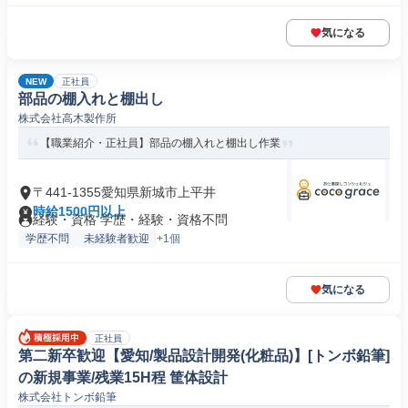
気になる
NEW
正社員
部品の棚入れと棚出し
株式会社高木製作所
【職業紹介・正社員】部品の棚入れと棚出し作業
〒441-1355愛知県新城市上平井
時給1500円以上
経験・資格 学歴・経験・資格不問
学歴不問
未経験者歓迎
+1個
気になる
正社員
第二新卒歓迎【愛知/製品設計開発(化粧品)】[トンボ鉛筆]
の新規事業/残業15H程 筐体設計
株式会社トンボ鉛筆