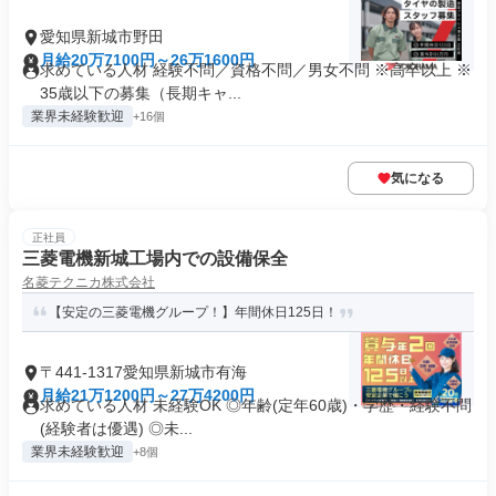
愛知県新城市野田
月給20万7100円～26万1600円
求めている人材 経験不問／資格不問／男女不問 ※高卒以上 ※
35歳以下の募集（長期キャ...
業界未経験歓迎
+16個
気になる
正社員
三菱電機新城工場内での設備保全
名菱テクニカ株式会社
【安定の三菱電機グループ！】年間休日125日！
〒441-1317愛知県新城市有海
月給21万1200円～27万4200円
求めている人材 未経験OK ◎年齢(定年60歳)・学歴・経験不問
(経験者は優遇) ◎未...
業界未経験歓迎
+8個