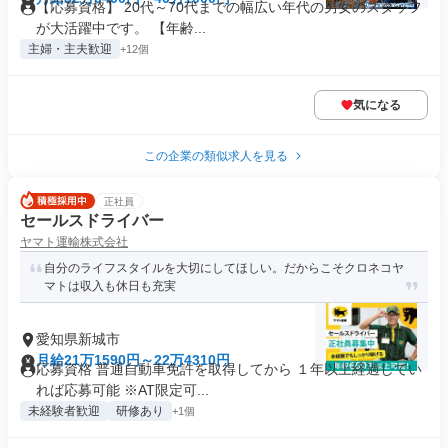
【応募資格】 20代～70代までの幅広い年代の男女のスタッフ
が大活躍中です。 【年齢...
主婦・主夫歓迎
+12個
気になる
この企業の類似求人を見る
正社員
セールスドライバー
ヤマト運輸株式会社
自分のライフスタイルを大切にしてほしい。だからこそクロネコヤ
マトは収入も休日も充実
愛知県新城市
月給21万1590円～22万4310円
応募資格 普通自動車免許を取得してから １年以上経過してい
れば応募可能 ※AT限定可...
未経験者歓迎
研修あり
+1個