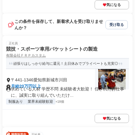
気になる
この条件を保存して、新着求人を受け取りませ
受け取る
んか？
正社員
競技・スポーツ車用バケットシートの製造
有限会社ＦＲＰカスタム
頑張りはしっかり給与に還元！土日休みでプライベートも充実◎
〒441-1346愛知県新城市川田
月給20万円以上
求めている人材 学歴不問 未経験者大歓迎！ 任されたお仕事
に、誠実に取り組んでいただけ...
制服あり
業界未経験歓迎
+18個
気になる
正社員