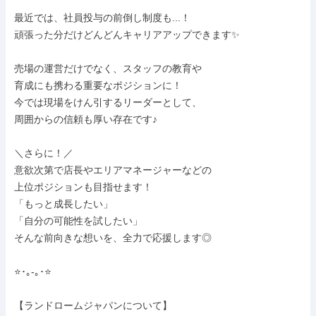
最近では、社員投与の前倒し制度も...！

頑張った分だけどんどんキャリアアップできます✨

売場の運営だけでなく、スタッフの教育や

育成にも携わる重要なポジションに！

今では現場をけん引するリーダーとして、

周囲からの信頼も厚い存在です♪

＼さらに！／

意欲次第で店長やエリアマネージャーなどの

上位ポジションも目指せます！

「もっと成長したい」

「自分の可能性を試したい」

そんな前向きな想いを、全力で応援します◎

⭐･｡-｡･⭐

【ランドロームジャパンについて】
