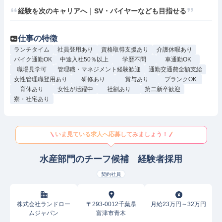
経験を次のキャリアへ｜SV・バイヤーなども目指せる
仕事の特徴
ランチタイム
社員登用あり
資格取得支援あり
介護休暇あり
バイク通勤OK
中途入社50％以上
学歴不問
車通勤OK
職場見学可
管理職・マネジメント経験歓迎
通勤交通費全額支給
女性管理職登用あり
研修あり
賞与あり
ブランクOK
育休あり
女性が活躍中
社割あり
第二新卒歓迎
寮・社宅あり
いま見ている求人へ応募してみましょう！
水産部門のチーフ候補 経験者採用
契約社員
株式会社ランドロー
〒293-0012千葉県
月給23万円～32万円
ムジャパン
富津市青木