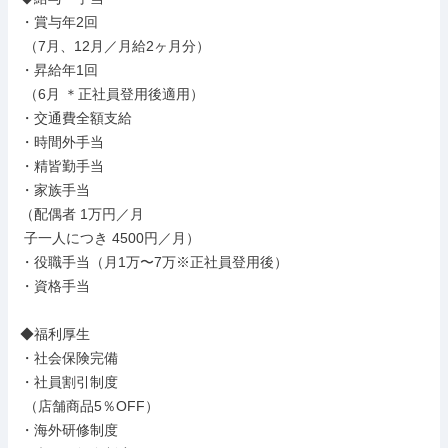
・賞与年2回

 （7月、12月／月給2ヶ月分）

・昇給年1回

 （6月 ＊正社員登用後適用）

・交通費全額支給

・時間外手当

・精皆勤手当

・家族手当

（配偶者 1万円／月

 子一人につき 4500円／月）

・役職手当（月1万〜7万※正社員登用後）

・資格手当

◆福利厚生

・社会保険完備

・社員割引制度

 （店舗商品5％OFF）

・海外研修制度
