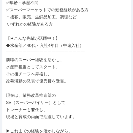
✅年齢・学歴不問

✅スーパーマーケットでの勤務経験がある方

＊接客、販売、生鮮品加工、調理など

 いずれかの経験がある方

【⏩こんな先輩が活躍中！】

◆水産部／40代・入社4年目（中途入社）

￣￣￣￣￣￣￣￣￣￣￣￣￣￣￣￣￣￣￣

前職のスーパー経験を活かし、

水産部担当としてスタート。

その後チーフへ昇格し、

改善活動の発表で優秀賞を受賞。

現在は、業務改革推進部の

SV（スーパーバイザー）として

トレーナーも兼任し、

現場と育成の両面で活躍しています。

▶これまでの経験を活かしながら、
