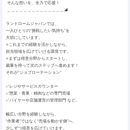
 そんな想いを、全力で応援！

 ＿＿＿＿＿＿＿＿＿＿＿＿＿＿◢

ランドロームジャパンでは、

一人ひとりの“挑戦したい気持ち”を

大切にしています。

⭐これまでの経験を活かしながら、

担当領域を広げていける環境です。

⭐まずは得意分野からスタートし、

裁量を持って次のステップへ進めます！

それが“ジョブローテーション”

✅レジやサービスカウンター

✅惣菜・青果・精肉などの専門売場

✅バイヤーや店舗運営の管理部門 など。

幅広い分野を経験しながら、

“作業者”ではなく“売場を動かす側”へ、

少しずつ得意を広げていけます。
