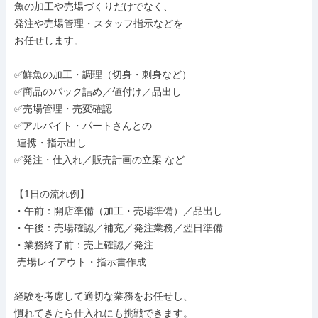
魚の加工や売場づくりだけでなく、

発注や売場管理・スタッフ指示などを

お任せします。

✅鮮魚の加工・調理（切身・刺身など）

✅商品のパック詰め／値付け／品出し

✅売場管理・売変確認

✅アルバイト・パートさんとの

 連携・指示出し

✅発注・仕入れ／販売計画の立案 など

【1日の流れ例】

・午前：開店準備（加工・売場準備）／品出し

・午後：売場確認／補充／発注業務／翌日準備

・業務終了前：売上確認／発注

 売場レイアウト・指示書作成

経験を考慮して適切な業務をお任せし、

慣れてきたら仕入れにも挑戦できます。
