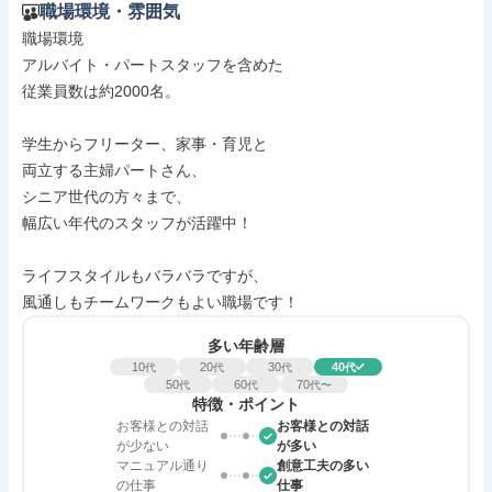
職場環境・雰囲気
職場環境

アルバイト・パートスタッフを含めた

従業員数は約2000名。

学生からフリーター、家事・育児と

両立する主婦パートさん、

シニア世代の方々まで、

幅広い年代のスタッフが活躍中！

ライフスタイルもバラバラですが、

風通しもチームワークもよい職場です！
多い年齢層
10
20
30
40
代
代
代
代
50
60
70
代
代
代〜
特徴・ポイント
お客様との対話
お客様との対話
が少ない
が多い
マニュアル通り
創意工夫の多い
の仕事
仕事