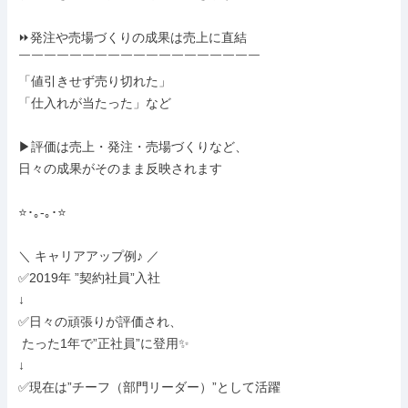
⏩発注や売場づくりの成果は売上に直結

￣￣￣￣￣￣￣￣￣￣￣￣￣￣￣￣￣￣￣

「値引きせず売り切れた」

「仕入れが当たった」など

▶評価は売上・発注・売場づくりなど、

日々の成果がそのまま反映されます

⭐･｡-｡･⭐

＼ キャリアアップ例♪ ／

✅2019年 ”契約社員”入社

↓

✅日々の頑張りが評価され、

 たった1年で”正社員”に登用✨

↓

✅現在は”チーフ（部門リーダー）”として活躍
