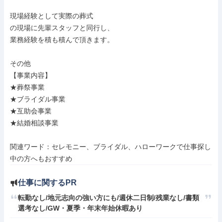
現場経験として実際の葬式

の現場に先輩スタッフと同行し、

業務経験を積も積んで頂きます。

その他

【事業内容】

★葬祭事業

★ブライダル事業

★互助会事業

★結婚相談事業

関連ワード：セレモニー、ブライダル、ハローワークで仕事探し
中の方へもおすすめ
仕事に関するPR
転勤なし/地元志向の強い方にも/週休二日制/残業なし/書類
選考なし/GW・夏季・年末年始休暇あり