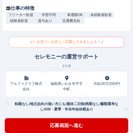
仕事の特徴
フリーター歓迎
学歴不問
車通勤OK
未経験者歓迎
経験者歓迎
賞与あり
交通費支給
いま見ている求人へ応募してみましょう！
セレモニーの運営サポート
正社員
アルファクラブ株式
福島県いわき市平字
月給28万2000円
会社
中町
転勤なし/地元志向の強い方にも/週休二日制/残業なし/書類選考な
し/GW・夏季・年末年始休暇あり
応募画面へ進む