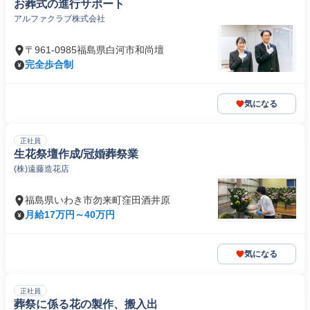
お葬式の進行サポート
アルファクラブ株式会社
〒961-0985福島県白河市和尚壇
完全歩合制
気になる
正社員
生花祭壇作成/冠婚葬祭業
(株)遠藤造花店
福島県いわき市勿来町窪田酒井原
月給17万円～40万円
気になる
正社員
葬祭に係る花の製作、搬入出