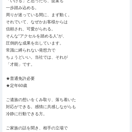
「いける」と思ったら、提案も

一歩踏み込める。

周りが迷っている間に、まず動く。

それでいて、なぜかお客様からは

信頼され、可愛がられる。

そんな“アクセルを踏める人”が、

圧倒的な成果を出しています。

常識に縛られない発想力で

ちょうどいい。当社では、それが

「才能」です。

★普通免許必要

★定年60歳

ご遺族の想いをくみ取り、落ち着いた

対応ができる。感情に共感しながらも

冷静に行動できる方。

ご家族の話を聞き、相手の立場で
