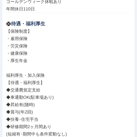
ゴールデンウィーク休暇あり

年間休日110日
待遇・福利厚生
【保険制度】

・雇用保険

・労災保険

・健康保険

・厚生年金

福利厚生・加入保険

【待遇・福利厚生】

◆交通費規定支給

◆車通勤OK(駐車場あり)

◆昇給有(随時)

◆賞与(年2回)

◆扶養･住宅手当

◆研修期間2ヶ月間あり

(短縮有･期間中も条件変動なし)
