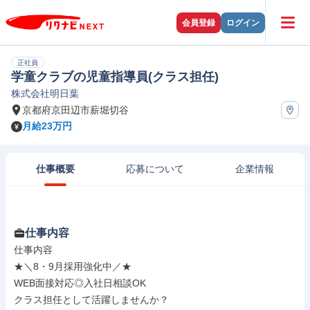
会員登録
ログイン
正社員
学童クラブの児童指導員(クラス担任)
株式会社明日葉
京都府京田辺市薪堀切谷
月給23万円
仕事概要
応募について
企業情報
仕事内容
仕事内容

★＼8・9月採用強化中／★

WEB面接対応◎入社日相談OK

クラス担任として活躍しませんか？
