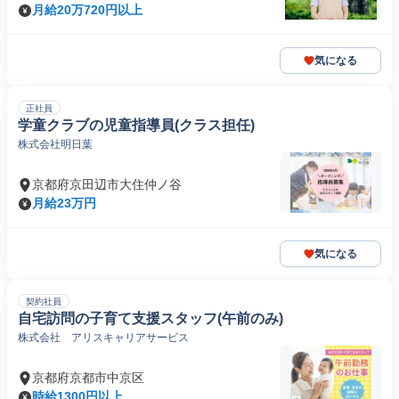
町
月給20万720円以上
気になる
正社員
学童クラブの児童指導員(クラス担任)
株式会社明日葉
京都府京田辺市大住仲ノ谷
月給23万円
気になる
契約社員
自宅訪問の子育て支援スタッフ(午前のみ)
株式会社 アリスキャリアサービス
京都府京都市中京区
時給1300円以上