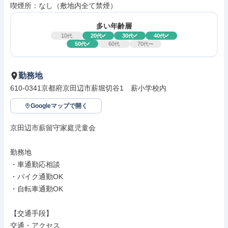
喫煙所：なし（敷地内全て禁煙）
多い年齢層
10
20
30
40
代
代
代
代
50
60
70
代
代
代〜
勤務地
610-0341京都府京田辺市薪堀切谷1　薪小学校内
Googleマップで開く
京田辺市薪留守家庭児童会

勤務地

・車通勤応相談

・バイク通勤OK

・自転車通勤OK

【交通手段】

交通・アクセス
