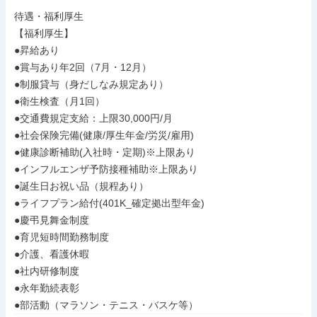
待遇・福利厚生

【福利厚生】

●昇給あり

●賞与あり年2回（7月・12月）

●制服貸与（身だしなみ規定あり）

●衛生検査（月1回）

●交通費規定支給：上限30,000円/月

●社会保険完備(健康/厚生年金/労災/雇用)

●健康診断補助(入社時・定期)※上限あり

●インフルエンザ予防接種補助※上限あり

●誕生日お祝い品（規程あり）

●ライフプラン給付(401K_確定拠出型年金)

●慶弔見舞金制度

●育児短時間勤務制度

●介護、看護休暇

●社内研修制度

●永年勤続表彰

●部活動（マラソン・テニス・バスケ等）