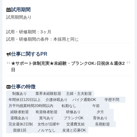
試用期間
試用期間あり

試用・研修期間：3ヶ月

仕事に関するPR
★サポート体制充実★未経験・ブランクOK♪日祝休＆週休2
日
仕事の特徴
制服あり
業界未経験歓迎
主婦・主夫歓迎
年間休日120日以上
介護休暇あり
バイク通勤OK
学歴不問
月平均残業時間20時間以内
転勤なし
午前
経験者歓迎
有資格者歓迎
研修あり
夕方
退職金あり
賞与あり
ブランクOK
育休あり
完全週休2日制
女性が活躍中
交通費支給
長期歓迎
面接1回
ノルマなし
友達と応募OK