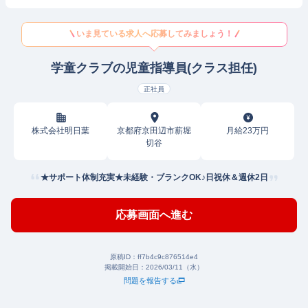
いま見ている求人へ応募してみましょう！
学童クラブの児童指導員(クラス担任)
正社員
株式会社明日葉
京都府京田辺市薪堀
月給23万円
切谷
★サポート体制充実★未経験・ブランクOK♪日祝休＆週休2日
応募画面へ進む
原稿ID：
ff7b4c9c876514e4
掲載開始日：
2026/03/11（水）
問題を報告する