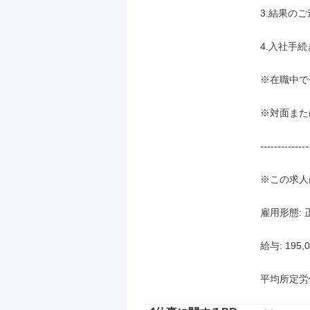
3.結果のご
4.入社手続
※在職中で
※対面また
--------------
※この求人
雇用形態: 
給与: 195,0
平均所定労