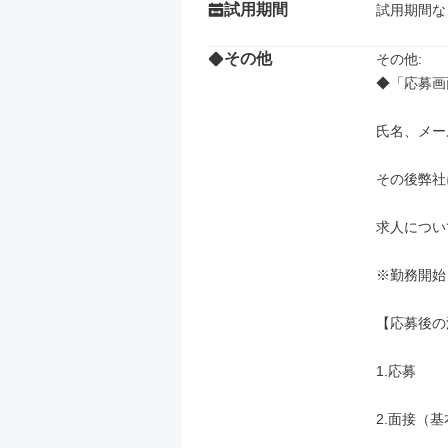
試用期間
試用期間な
その他
その他: 

◆「応募画
氏名、メー
その後弊社
求人につい
※勤務開始
【応募後の
1.応募

2.面接（基