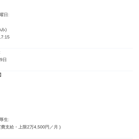
日: 

み)

17:15


9日


生: 

費支給・上限2万4,500円／月 )