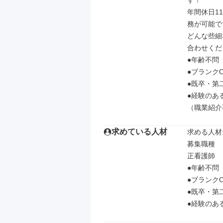
す！

年間休日1
務が可能で
どんな些細
合わせくだ
●年齢不問

●ブランクO
●既卒・第二
●経験のあ
（職業紹介
求めている人材
求める人材: 
募集職種

正看護師

●年齢不問

●ブランクO
●既卒・第二
●経験のあ