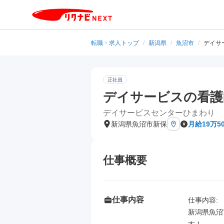
転職・求人トップ
/
新潟県
/
魚沼市
/
デイサー
正社員
デイサービスの看護師/
デイサービスセンターひまわり
新潟県魚沼市新保
月給19万50
仕事概要
仕事内容
仕事内容: 

新潟県魚沼