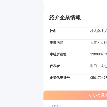
紹介企業情報
社名
株式会社ブ
事業内容
人事・人材
本社所在地
330080
代表者
和田　成之
企業代表番号
05017247
いま見
正社員