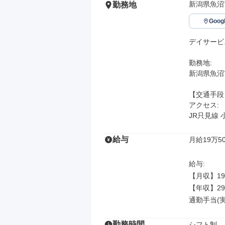
新潟県魚沼
勤務地
Goo
デイサービ
勤務地: 

新潟県魚沼
【交通手段】
アクセス: 

JR只見線 
給与
月給19万50
給与: 

【月収】19
【年収】29
通勤手当(実
勤務時間
シフト制
