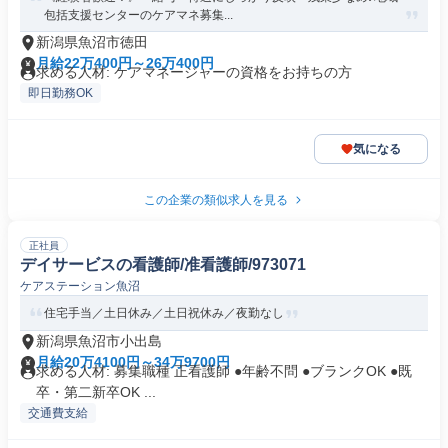
包括支援センターのケアマネ募集...
新潟県魚沼市徳田
月給22万400円～26万400円
求める人材: ケアマネージャーの資格をお持ちの方
即日勤務OK
気になる
この企業の類似求人を見る
正社員
デイサービスの看護師/准看護師/973071
ケアステーション魚沼
住宅手当／土日休み／土日祝休み／夜勤なし
新潟県魚沼市小出島
月給20万4100円～34万9700円
求める人材: 募集職種 正看護師 ●年齢不問 ●ブランクOK ●既
卒・第二新卒OK ...
交通費支給