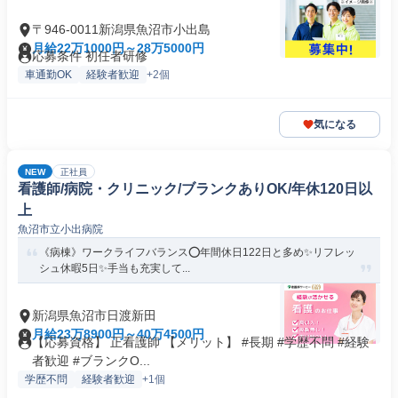
〒946-0011新潟県魚沼市小出島
月給22万1000円～28万5000円
応募条件 初任者研修
車通勤OK
経験者歓迎
+2個
気になる
NEW
正社員
看護師/病院・クリニック/ブランクありOK/年休120日以
上
魚沼市立小出病院
《病棟》ワークライフバランス⭕年間休日122日と多め✨リフレッ
シュ休暇5日✨手当も充実して...
新潟県魚沼市日渡新田
月給23万8900円～40万4500円
【応募資格】 正看護師 【メリット】 #長期 #学歴不問 #経験
者歓迎 #ブランクO...
学歴不問
経験者歓迎
+1個