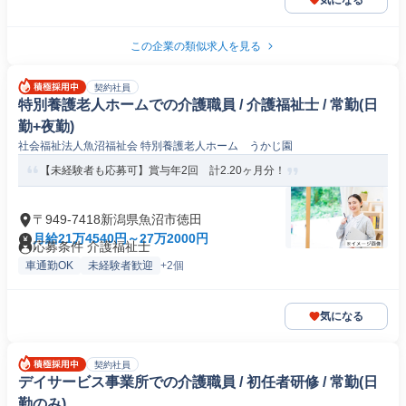
気になる
この企業の類似求人を見る
契約社員
特別養護老人ホームでの介護職員 / 介護福祉士 / 常勤(日
勤+夜勤)
社会福祉法人魚沼福祉会 特別養護老人ホーム うかじ園
【未経験者も応募可】賞与年2回 計2.20ヶ月分！
〒949-7418新潟県魚沼市徳田
月給21万4540円～27万2000円
応募条件 介護福祉士
車通勤OK
未経験者歓迎
+2個
気になる
契約社員
デイサービス事業所での介護職員 / 初任者研修 / 常勤(日
勤のみ)