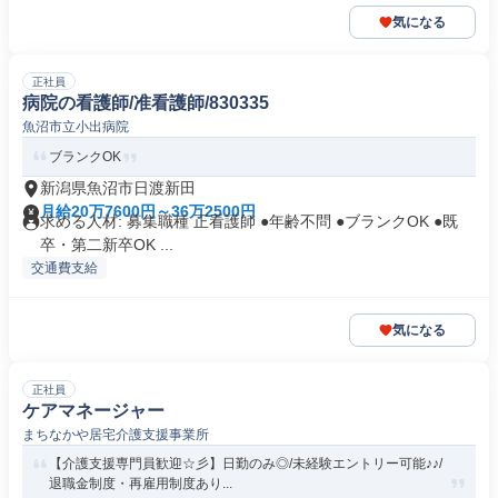
気になる
正社員
病院の看護師/准看護師/830335
魚沼市立小出病院
ブランクOK
新潟県魚沼市日渡新田
月給20万7600円～36万2500円
求める人材: 募集職種 正看護師 ●年齢不問 ●ブランクOK ●既
卒・第二新卒OK ...
交通費支給
気になる
正社員
ケアマネージャー
まちなかや居宅介護支援事業所
【介護支援専門員歓迎☆彡】日勤のみ◎/未経験エントリー可能♪♪/
退職金制度・再雇用制度あり...