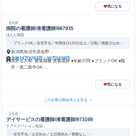
気になる
正社員
病院の看護師/准看護師/987935
ほんだ病院
ブランクOK／住宅手当／年間休日120日以上／日勤／残業少なめ
新潟県魚沼市原虫野
月給19万9783円～30万3238円
求める人材: 募集職種 准看護師 ●年齢不問 ●ブランクOK ●既
卒・第二新卒OK ...
気になる
この企業の類似求人を見る
正社員
デイサービスの看護師/准看護師/973168
ケアステーション魚沼
住宅手当／土日休み／土日祝休み／夜勤なし