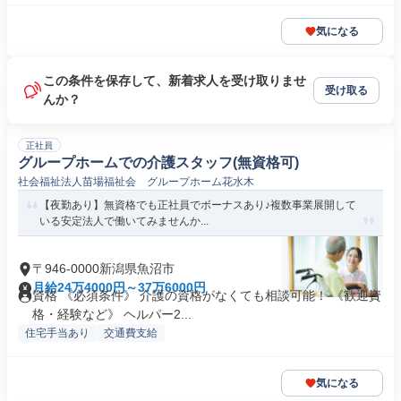
気になる
この条件を保存して、新着求人を受け取りませ
受け取る
んか？
正社員
グループホームでの介護スタッフ(無資格可)
社会福祉法人苗場福祉会 グループホーム花水木
【夜勤あり】無資格でも正社員でボーナスあり♪複数事業展開して
いる安定法人で働いてみませんか...
〒946-0000新潟県魚沼市
月給24万4000円～37万6000円
資格 《必須条件》 介護の資格がなくても相談可能！ 《歓迎資
格・経験など》 ヘルパー2...
住宅手当あり
交通費支給
気になる