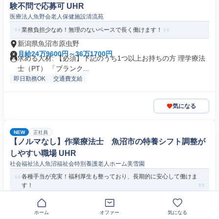
験不問で応募可 UHR
医療法人魚野会老人保健施設清流苑
業務負担少なめ！無理のないペースで長く働けます！
新潟県魚沼市原虫野
月給24万9600円～36万1700円
求める人材: 【必須】下記のうち1つ以上お持ちの方 理学療法
士（PT） 「ブランク...
即日勤務OK
交通費支給
気になる
NEW
正社員
【ノルマなし】作業療法士 魚沼市の特養シフト調整が
しやすい職場 UHR
社会福祉法人魚沼福祉会特別養護老人ホーム美雪園
各種手当が充実！福利厚生も整っており、長期的に安心して働けま
す！
新潟県魚沼市和田
月給24万4500円以上
求める人材: 【必須】 作業療法士（OT）の資格をお持ちの方
ホーム
オファー
気になる