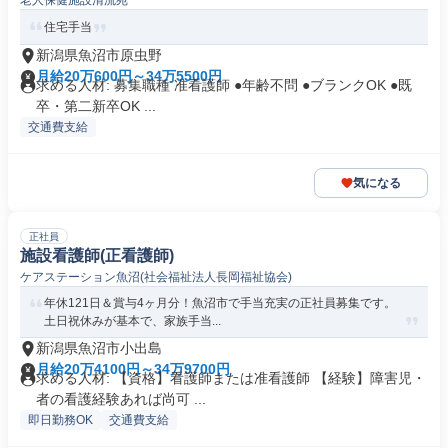
老人保健施設清流苑
住宅手当
新潟県魚沼市原虫野
月給20万600円～34万5500円
求める人材: 募集職種 准看護師 ●年齢不問 ●ブランクOK ●既
卒・第二新卒OK ...
交通費支給
気になる
正社員
施設看護師(正看護師)
ケアステーション魚沼(社会福祉法人長岡福祉協会)
年休121日＆賞与4ヶ月分！魚沼市で手当充実の正社員募集です。
土日祝休みが基本で、家族手当...
新潟県魚沼市小出島
月給20万4100円～34万9700円
求める人材: 【資格】看護師または准看護師 【経験】障害児・
者の看護経験あれば尚可 ...
即日勤務OK
交通費支給