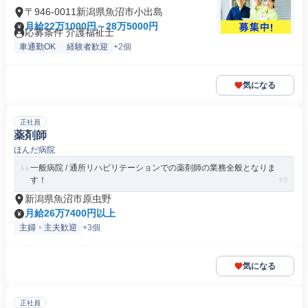
〒946-0011新潟県魚沼市小出島
月給22万1000円～28万5000円
応募条件 介護福祉士
車通勤OK
経験者歓迎
+2個
気になる
正社員
薬剤師
ほんだ病院
一般病院 / 通所リハビリテーションでの薬剤師の業務全般となりま
す！
新潟県魚沼市原虫野
月給26万7400円以上
主婦・主夫歓迎
+3個
気になる
正社員