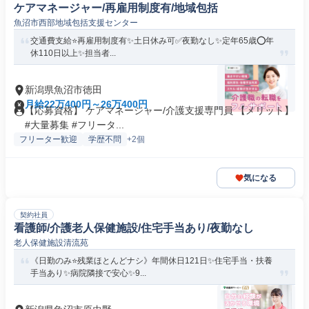
ケアマネージャー/再雇用制度有/地域包括
魚沼市西部地域包括支援センター
交通費支給⭐️再雇用制度有✨土日休み可✅️夜勤なし✨定年65歳⭕️年
休110日以上✨担当者...
新潟県魚沼市徳田
月給22万400円～26万400円
【応募資格】 ケアマネージャー/介護支援専門員 【メリット】
#大量募集 #フリータ...
フリーター歓迎
学歴不問
+2個
気になる
契約社員
看護師/介護老人保健施設/住宅手当あり/夜勤なし
老人保健施設清流苑
《日勤のみ⭐残業ほとんどナシ》年間休日121日✨住宅手当・扶養
手当あり✨病院隣接で安心✨9...