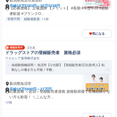
新潟県魚沼市原虫野
月給19万9783円～30万3238円
【応募資格】 正看護師 【メリット】 #長期 #学歴不問 #経験
者歓迎 #ブランクO...
学歴不問
経験者歓迎
+1個
気になる
正社員
ドラッグストアの登録販売者 資格必須
ウエルシア薬局株式会社
未経験積極採用！ 魚沼市【小出駅】【登録販売者/正社員/求人】転
勤なしの働き方も可能！半数...
新潟県魚沼市
月給19万5000円～27万円
応募資格 ＜必須＞登録販売者資格 資格取得後で実務経験がな
い方も歓迎！ ＼こんな方...
+2個