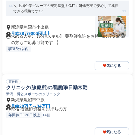
＼ 上場企業グループの安定基盤！OJT＋研修充実で安心して成長
できる環境です♪／
新潟県魚沼市小出島
月給28万9000円以上
求める人材: 【必須スキル】 薬剤師免許をお持ちの方 未経験
の方もご応募可能です 【...
駅近5分以内
気になる
正社員
クリニック(診療所)の看護師/日勤常勤
新潟 骨とスポーツのクリニック
新潟県魚沼市中原
月給28万円～34万円
資格 看護師資格をお持ちの方
年間休日120日以上
+4個
気になる