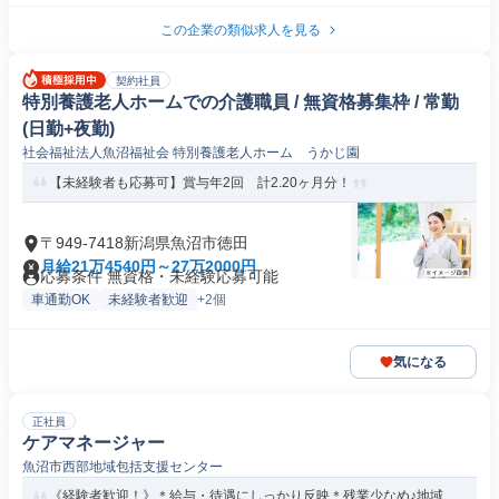
この企業の類似求人を見る
契約社員
特別養護老人ホームでの介護職員 / 無資格募集枠 / 常勤
(日勤+夜勤)
社会福祉法人魚沼福祉会 特別養護老人ホーム うかじ園
【未経験者も応募可】賞与年2回 計2.20ヶ月分！
〒949-7418新潟県魚沼市徳田
月給21万4540円～27万2000円
応募条件 無資格・未経験応募可能
車通勤OK
未経験者歓迎
+2個
気になる
正社員
ケアマネージャー
魚沼市西部地域包括支援センター
《経験者歓迎！》＊給与・待遇にしっかり反映＊残業少なめ♪地域