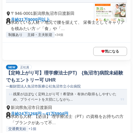
〒946-0001新潟県魚沼市日渡新田
月給21万9000円以上
求めている人材 ✅地元で腰を据えて、 栄養士としてキャリア
を積みたい方 ✅「食」や「...
制服あり
主婦・主夫歓迎
+34個
気になる
NEW
正社員
【定時上がり可】理学療法士(PT) {魚沼市}病院未経験
でもエントリー可 UHR
一般財団法人魚沼市医療公社魚沼市立小出病院
残業がほぼなく定時上がり可！希望休・有休の取得もしやすいた
め、プライベートを大切にしながら...
新潟県魚沼市日渡新田
月給24万1268円～41万5904円
求める人材: 【必須】 理学療法士（PT）の資格をお持ちの方
「ブランクがあって不...
交通費支給
+1個