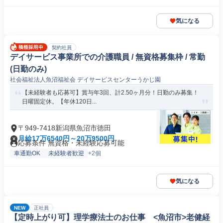
気になる
契約社員
デイサービス事業所での介護職員 / 無資格募集枠 / 常勤
(日勤のみ)
社会福祉法人魚沼福祉会 デイサービスセンターうかじ園
【未経験者も応募可】賞与年3回、計2.50ヶ月分！日勤のみ募集！
日曜固定休。【年休120日...
〒949-7418新潟県魚沼市徳田
月給17万6540円～20万9500円
応募条件 無資格・未経験応募可能
車通勤OK
未経験者歓迎
+2個
気になる
NEW
正社員
【定時上がり可】理学療法士のお仕事 <魚沼市>老健経