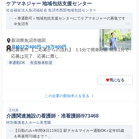
ケアマネジャー 地域包括支援センター
社会福祉法人魚沼福祉会 魚沼市西部地域包括センター
＜車通勤可＞地域包括支援センターにてケアマネジャーの募集です
＠魚沼市
新潟県魚沼市徳田
月給22万400円～26万400円
応募条件 【ご応募からの流れ】: 1.1分で簡単応募 簡単1分で
応募は完了、応募に際し...
車通勤OK
有資格者歓迎
気になる
この企業の類似求人を見る
正社員
介護関連施設の看護師・准看護師/973468
特別養護老人ホーム美雪園
【日勤のみ⭐️年間休日119日】駅チカ＆マイカー通勤OK⭐️定年65歳
＆再雇用70歳まで＊...