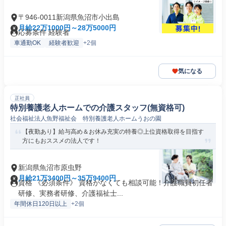
〒946-0011新潟県魚沼市小出島
月給22万1000円～28万5000円
応募条件 経験者
車通勤OK
経験者歓迎
+2個
気になる
正社員
特別養護老人ホームでの介護スタッフ(無資格可)
社会福祉法人魚野福祉会 特別養護老人ホームうおの園
【夜勤あり】給与高め＆お休み充実の特養◎上位資格取得を目指す
方にもおススメの法人です！
新潟県魚沼市原虫野
月給21万3400円～35万9400円
資格 《必須条件》 資格がなくても相談可能！介護職員初任者
研修、実務者研修、介護福祉士...
年間休日120日以上
+2個