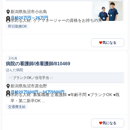
新潟県魚沼市小出島
月給20万円～26万円
求める人材: ケアマネージャーの資格をお持ちの方
即日勤務OK
気になる
正社員
病院の看護師/准看護師/810469
ほんだ病院
ブランクOK／住宅手当
新潟県魚沼市原虫野
月給20万600円～34万5500円
求める人材: 募集職種 正看護師 ●年齢不問 ●ブランクOK ●既
卒・第二新卒OK ...
交通費支給
気になる