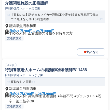
介護関連施設の正看護師
特別養護老人ホーム美雪園
【日勤のみ】駅チカ＆マイカー通勤OK☆定年65歳＆再雇用70歳ま
で＊無理なく働ける特別養護...
新潟県魚沼市和田
月給21万700円～25万1000円
求める人材: 正看護師の資格をお持ちの方
交通費支給
気になる
正社員
特別養護老人ホームの看護師/准看護師/811488
特別養護老人ホームうかじ園
夜勤なし／日勤
新潟県魚沼市徳田
月給21万3700円～25万2000円
求める人材: 募集職種 正看護師 ●年齢不問 ●ブランクOK ●既
卒・第二新卒OK ...
交通費支給