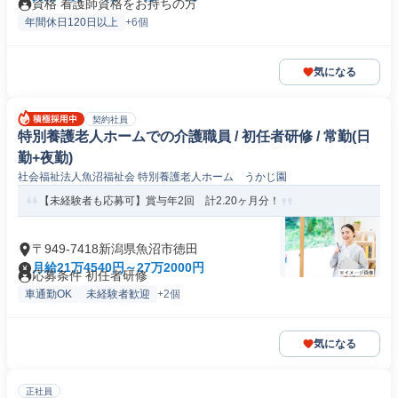
資格 看護師資格をお持ちの方
年間休日120日以上
+6個
気になる
契約社員
特別養護老人ホームでの介護職員 / 初任者研修 / 常勤(日
勤+夜勤)
社会福祉法人魚沼福祉会 特別養護老人ホーム うかじ園
【未経験者も応募可】賞与年2回 計2.20ヶ月分！
〒949-7418新潟県魚沼市徳田
月給21万4540円～27万2000円
応募条件 初任者研修
車通勤OK
未経験者歓迎
+2個
気になる
正社員