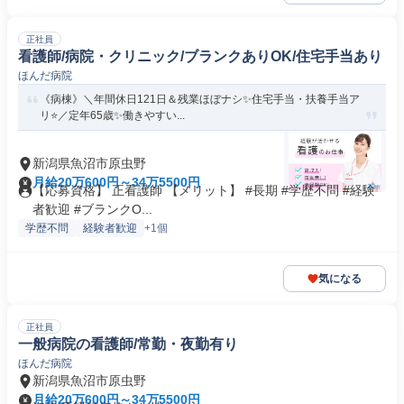
正社員
看護師/病院・クリニック/ブランクありOK/住宅手当あり
ほんだ病院
《病棟》＼年間休日121日＆残業ほぼナシ✨住宅手当・扶養手当ア
リ⭐／定年65歳✨働きやすい...
新潟県魚沼市原虫野
月給20万600円～34万5500円
【応募資格】 正看護師 【メリット】 #長期 #学歴不問 #経験
者歓迎 #ブランクO...
学歴不問
経験者歓迎
+1個
気になる
正社員
一般病院の看護師/常勤・夜勤有り
ほんだ病院
新潟県魚沼市原虫野
月給20万600円～34万5500円