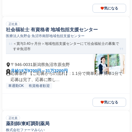
気になる
正社員
社会福祉士 有資格者 地域包括支援センター
医療法人魚野会 魚沼市南部地域包括支援センター
＜賞与3.40ヶ月分＞地域包括支援センターにて社会福祉士の募集で
す＠魚沼市
〒946-0031新潟県魚沼市原虫野
月給19万9700円～31万3200円
応募条件 【ご応募からの流れ】: 1.1分で簡単応募 簡単1分で
応募は完了、応募に際し...
車通勤OK
有資格者歓迎
気になる
正社員
薬剤師/東町調剤薬局
株式会社ファーマみらい