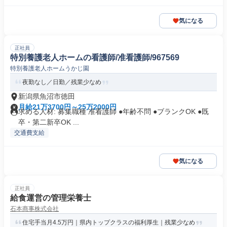
気になる
正社員
特別養護老人ホームの看護師/准看護師/967569
特別養護老人ホームうかじ園
夜勤なし／日勤／残業少なめ
新潟県魚沼市徳田
月給21万3700円～25万2000円
求める人材: 募集職種 准看護師 ●年齢不問 ●ブランクOK ●既
卒・第二新卒OK ...
交通費支給
気になる
正社員
給食運営の管理栄養士
石本商事株式会社
住宅手当月4.5万円｜県内トップクラスの福利厚生｜残業少なめ