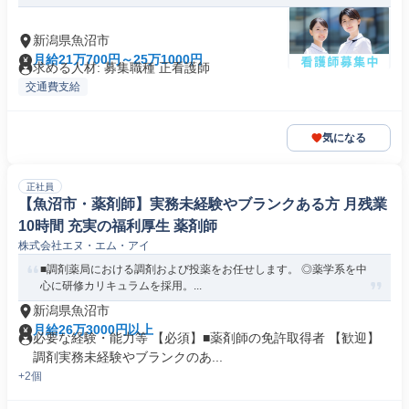
新潟県魚沼市
月給21万700円～25万1000円
求める人材: 募集職種 正看護師
交通費支給
気になる
正社員
【魚沼市・薬剤師】実務未経験やブランクある方 月残業
10時間 充実の福利厚生 薬剤師
株式会社エヌ・エム・アイ
■調剤薬局における調剤および投薬をお任せします。 ◎薬学系を中
心に研修カリキュラムを採用。...
新潟県魚沼市
月給26万3000円以上
必要な経験・能力等 【必須】■薬剤師の免許取得者 【歓迎】
調剤実務未経験やブランクのあ...
+2個