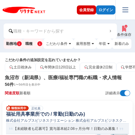
会員登録
ログイン
職種・キーワードから探す
条件保存
勤務地
職種
こだわり条件
雇用形態
年収
新着のみ
1
1
こだわり条件の追加設定を忘れていませんか？
土日祝休み
年間休日120日以上
完全週休2日制
学歴
魚沼市（新潟県）、医療/福祉専門職の転職・求人情報
56
件
1
〜
56
件目を表示中
関連度順
新着順
詳細表示
正社員
福祉用具事業所での / 常勤(日勤のみ)
株式会社アルプスビジネスクリエーション 株式会社アルプスビジネスクリ
エーション魚沼店
【未経験者も応募可】賞与基本給2.08ヶ月分/年！日勤のみ募集！