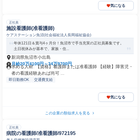
気になる
正社員
施設看護師(准看護師)
ケアステーション魚沼(社会福祉法人長岡福祉協会)
年休121日＆賞与4ヶ月分！魚沼市で手当充実の正社員募集です。
土日祝休みが基本で、家族・住...
新潟県魚沼市小出島
月給20万4100円～34万9700円
求める人材: 【資格】看護師または准看護師 【経験】障害児・
者の看護経験あれば尚可 ...
即日勤務OK
交通費支給
気になる
この企業の類似求人を見る
正社員
病院の看護師/准看護師/972195