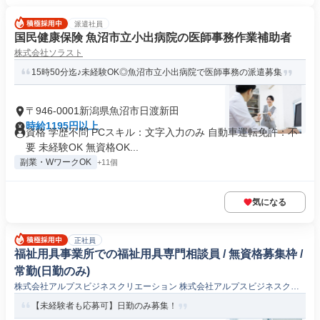
派遣社員
国民健康保険 魚沼市立小出病院の医師事務作業補助者
株式会社ソラスト
15時50分迄♪未経験OK◎魚沼市立小出病院で医師事務の派遣募集
〒946-0001新潟県魚沼市日渡新田
時給1195円以上
資格 学歴不問 PCスキル：文字入力のみ 自動車運転免許：不
要 未経験OK 無資格OK...
副業・WワークOK
+11個
気になる
正社員
福祉用具事業所での福祉用具専門相談員 / 無資格募集枠 /
常勤(日勤のみ)
株式会社アルプスビジネスクリエーション 株式会社アルプスビジネスクリ
エーション魚沼店
【未経験者も応募可】日勤のみ募集！