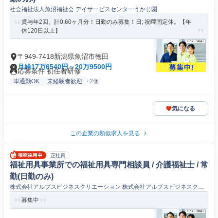
社会福祉法人魚沼福祉会 デイサービスセンターうかじ園
賞与年2回、計0.60ヶ月分！日勤のみ募集！日; 祝曜固定休。【年
休120日以上】
〒949-7418新潟県魚沼市徳田
月給17万6540円～20万9500円
応募条件 初任者研修
車通勤OK
未経験者歓迎
+2個
気になる
この企業の類似求人を見る
正社員
福祉用具事業所での福祉用具専門相談員 / 介護福祉士 / 常
勤(日勤のみ)
株式会社アルプスビジネスクリエーション 株式会社アルプスビジネスクリ
エーション魚沼店
募集中