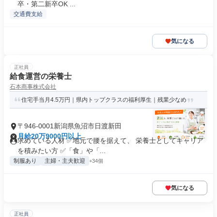
卒・第二新卒OK ...
交通費支給
気になる
正社員
給食運営の栄養士
石本商事株式会社
住宅手当月4.5万円｜県内トップクラスの福利厚生｜残業少なめ
〒946-0001新潟県魚沼市日渡新田
月給20万9000円以上
求めている人材 ✅地元で腰を据えて、 栄養士としてキャリア
を積みたい方 ✅「食」や「...
制服あり
主婦・主夫歓迎
+34個
気になる
正社員