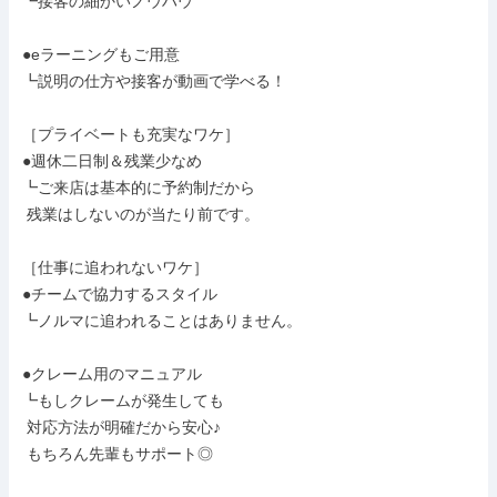
┗接客の細かいノウハウ

●eラーニングもご用意

┗説明の仕方や接客が動画で学べる！

［プライベートも充実なワケ］

●週休二日制＆残業少なめ

┗ご来店は基本的に予約制だから

 残業はしないのが当たり前です。

［仕事に追われないワケ］

●チームで協力するスタイル

┗ノルマに追われることはありません。

●クレーム用のマニュアル

┗もしクレームが発生しても

 対応方法が明確だから安心♪

 もちろん先輩もサポート◎
