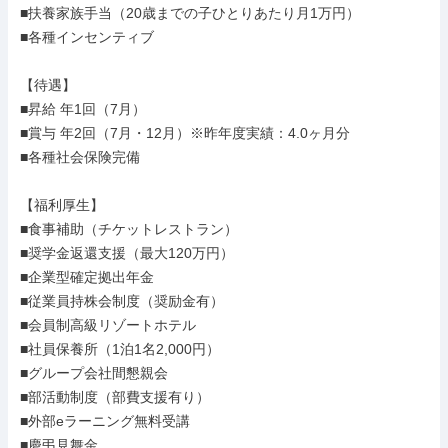
■扶養家族手当（20歳までの子ひとりあたり月1万円）

■各種インセンティブ

【待遇】

■昇給 年1回（7月）

■賞与 年2回（7月・12月）※昨年度実績：4.0ヶ月分

■各種社会保険完備

【福利厚生】

■食事補助（チケットレストラン）

■奨学金返還支援（最大120万円）

■企業型確定拠出年金

■従業員持株会制度（奨励金有）

■会員制高級リゾートホテル

■社員保養所（1泊1名2,000円）

■グループ会社間懇親会

■部活動制度（部費支援有り）

■外部eラーニング無料受講

■慶弔見舞金
