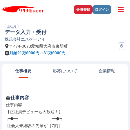
会員登録
ログイン
正社員
データ入力・受付
株式会社エスケーアイ
〒474-0073愛知県大府市東新町
月給21万6000円～31万6000円
仕事概要
応募について
企業情報
仕事内容
仕事内容

【正社員デビューも大歓迎！】

┏◆━……──────……━◆┓

 社会人未経験の先輩が［7割］
