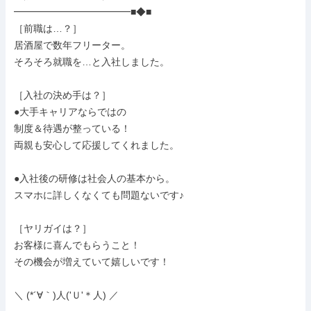
━━━━━━━━━━━━■◆■

［前職は…？］

居酒屋で数年フリーター。

そろそろ就職を…と入社しました。

［入社の決め手は？］

●大手キャリアならではの

制度＆待遇が整っている！

両親も安心して応援してくれました。

●入社後の研修は社会人の基本から。

スマホに詳しくなくても問題ないです♪

［ヤリガイは？］

お客様に喜んでもらうこと！

その機会が増えていて嬉しいです！

＼ (*´∀｀)人('Ｕ'＊人) ／
