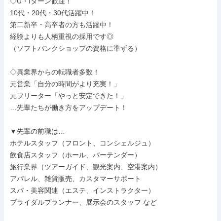
◇U・Iターン歓迎！

10代・20代・30代活躍中！

第二新卒・高卒者の方も活躍中！

経験よりも人柄重視の採用です◎

（ソフトバンクショップの資格に準ずる）

◇異業界からの転職者多数！

元営業「自分の時間がより充実！」

元フリーター「やっと安定できた！」

…先輩たちが働き方をアップデート！

▼先輩の前職は…

ホテルスタッフ（フロント、コンシェルジュ）

飲食店スタッフ（ホール、バーテンダー）

旅行業界（ツアーガイド、観光案内、空港案内）

アパレル、雑貨販売、カスタマーサポート

スパ・美容関連（エステ、インストラクター）

ブライダルプランナー、展示会のスタッフ など
