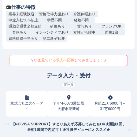
仕事の特徴
業界未経験歓迎
資格取得支援あり
介護休暇あり
中途入社50％以上
学歴不問
経験不問
通勤交通費全額支給
研修あり
賞与あり
ブランクOK
育休あり
インセンティブあり
女性が活躍中
面接1回
資格取得手当あり
第二新卒歓迎
いま見ている求人へ応募してみましょう！
データ入力・受付
正社員
株式会社エスケーア
〒474-0073愛知県
月給21万6000円～
イ
大府市東新町
31万6000円
【NO VISA SUPPORT】★とりあえず応募してみたもOK★面接1回、
最短1週間で内定可！正社員デビューにオススメ★