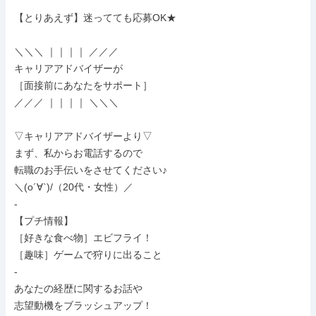
【とりあえず】迷ってても応募OK★

＼＼＼ ｜｜｜｜ ／／／

キャリアアドバイザーが

［面接前にあなたをサポート］

／／／ ｜｜｜｜ ＼＼＼

▽キャリアアドバイザーより▽

まず、私からお電話するので

転職のお手伝いをさせてください♪

＼(o´∀`)/（20代・女性）／

-

【プチ情報】

［好きな食べ物］エビフライ！

［趣味］ゲームで狩りに出ること

-

あなたの経歴に関するお話や

志望動機をブラッシュアップ！
