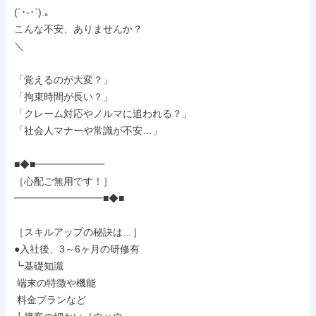
(´･-･`).｡

こんな不安、ありませんか？

＼

「覚えるのが大変？」

「拘束時間が長い？」

「クレーム対応やノルマに追われる？」

「社会人マナーや常識が不安…」

■◆■━━━━━━━

［心配ご無用です！］

━━━━━━━━━■◆■

［スキルアップの秘訣は…］

●入社後、3～6ヶ月の研修有

┗基礎知識

 端末の特徴や機能

 料金プランなど
