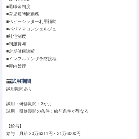
■退職金制度

■育児短時間勤務

■ベビーシッター利用補助

■パパママコンシェルジュ

■社宅制度

■制服貸与

■定期健康診断

■インフルエンザ予防接種

■屋内禁煙
試用期間
試用期間あり

試用・研修期間：3か月

試用・研修期間の条件：給与条件が異なる

【給与】

給与：月給 20万6311円～31万6000円
