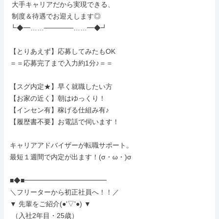
 大手キャリアだから実現できる、

 制度＆待遇でお迎えします◎

┗◆━……──────……━◆┛

【とりあえず】応募してみたもOK

＝＝応募完了まで入力約1分♪＝＝

【スグ内定★】早く就職したい方

【お家の近く】朝はゆっくり！

【インセン有】稼げる仕組み有♪

【履歴書不要】お電話で伺います！

キャリアアドバイザーが転職サポート。

最短１週間で内定が出ます！(σ・ω・)σ

■◆■━━━━━━━━━━━━

＼フリーターから初正社員へ！！／

▼ 先輩をご紹介(●'▽'●) ▼

 （入社2年目・25歳）
