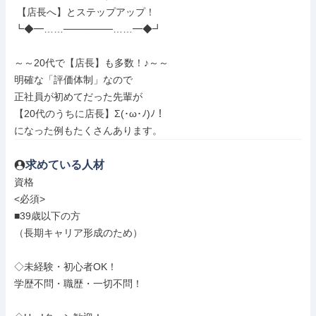
 【店長へ】とステップアップ！

┗◆━……───────……━◆┛

～～20代で【店長】も多数！♪～～

明確な「評価体制」なので

正社員が初めてだった先輩が

【20代のうちに店長】Σ(･ω･ﾉ)ﾉ！

になった例もたくさんあります。
求めている人材
資格

<必須>

■39歳以下の方

（長期キャリア形成のため）

◇未経験・初心者OK！

学歴不問・職歴・一切不問！
