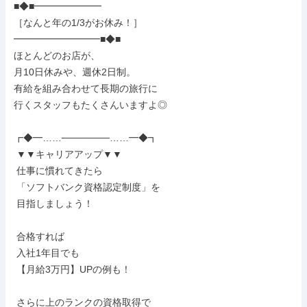
■◆■━━━━━━━

［なんと年の1/3がお休み！］

━━━━━━━━━■◆■

ほとんどのお店が、

月10日休みや、週休2日制。

有給を組み合わせて長期の旅行に

行くスタッフもたくさんいますよ◎

┏◆━……───────……━◆┓

 ▼▼キャリアアップ▼▼

 仕事に慣れてきたら

 「ソフトバンク資格認定制度」を

 目指しましょう！

 合格すれば

 入社1年目でも

 【月給3万円】UPの例も！

 さらに上のランクの資格取得で
