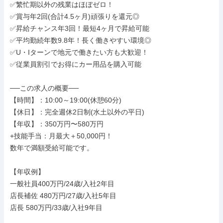
✅繁忙期以外の残業はほぼゼロ！

✅賞与年2回(合計4.5ヶ月)頑張りを還元◎

✅昇給チャンス年3回！最短4ヶ月で昇給可能

✅平均勤続年数9.8年！長く働きやすい環境◎

✅U・Iターンで地元で働きたい方も大歓迎！

✅従業員割引でお得にカー用品を購入可能

──この求人の概要──

【時間】：10:00～19:00(休憩60分)

【休日】：完全週休2日制(水土以外の平日)

【年収】：350万円〜580万円

+技能手当：月最大＋50,000円！

数年で満額受給可能です。

【年収例】

一般社員400万円/24歳/入社2年目

店長補佐 480万円/27歳/入社5年目

店長 580万円/33歳/入社9年目
