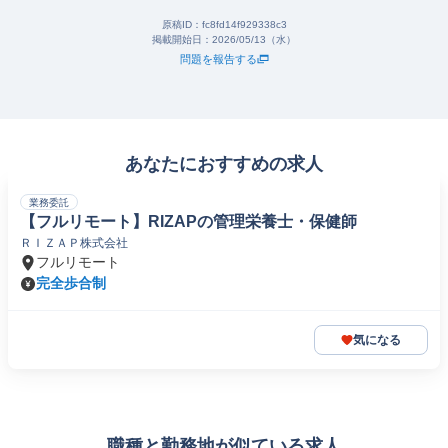
原稿ID：
fc8fd14f929338c3
掲載開始日：
2026/05/13（水）
問題を報告する
あなたにおすすめの求人
業務委託
【フルリモート】RIZAPの管理栄養士・保健師
ＲＩＺＡＰ株式会社
フルリモート
完全歩合制
気になる
職種と勤務地が似ている求人