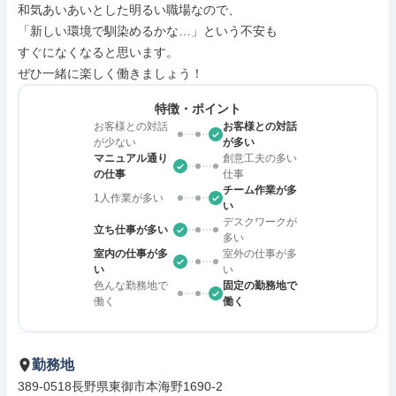
和気あいあいとした明るい職場なので、

「新しい環境で馴染めるかな…」という不安も

すぐになくなると思います。

ぜひ一緒に楽しく働きましょう！
特徴・ポイント
お客様との対話
お客様との対話
が少ない
が多い
マニュアル通り
創意工夫の多い
の仕事
仕事
チーム作業が多
1人作業が多い
い
デスクワークが
立ち仕事が多い
多い
室内の仕事が多
室外の仕事が多
い
い
色んな勤務地で
固定の勤務地で
働く
働く
勤務地
389-0518長野県東御市本海野1690-2