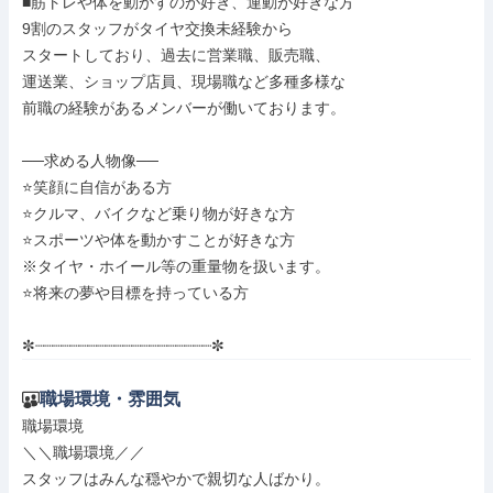
■筋トレや体を動かすのが好き、運動が好きな方

9割のスタッフがタイヤ交換未経験から

スタートしており、過去に営業職、販売職、

運送業、ショップ店員、現場職など多種多様な

前職の経験があるメンバーが働いております。

──求める人物像──

⭐️笑顔に自信がある方

⭐️クルマ、バイクなど乗り物が好きな方

⭐️スポーツや体を動かすことが好きな方

※タイヤ・ホイール等の重量物を扱います。

⭐️将来の夢や目標を持っている方

✼┈┈┈┈┈┈┈┈┈┈┈┈┈┈┈┈┈┈┈┈✼
職場環境・雰囲気
職場環境

＼＼職場環境／／

スタッフはみんな穏やかで親切な人ばかり。
