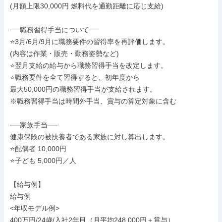
(月額上限30,000円 燃料代を通勤距離に応じ支給)

──職務習得手当について──

⭐️3月/6月/9月に職務要件の習得率を再評価します。

(内容は作業・販売・勤務姿勢など)

⭐️翌月支給の給与から職務習得手当を改定します。

⭐️職務要件を全て習得すると、初年度から

最大50,000円の職務習得手当が支給されます。

※職務習得手当は時間外手当、賞与の算定対象に含む

──家族手当──

健康保険の被扶養者である家族に対し算出します。

⭐️配偶者 10,000円

⭐️子ども 5,000円／人

【給与例】

給与例

<年収モデル例>

400万円/24歳/入社2年目（月平均248,000円＋賞与）
