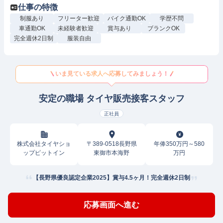
仕事の特徴
制服あり
フリーター歓迎
バイク通勤OK
学歴不問
車通勤OK
未経験者歓迎
賞与あり
ブランクOK
完全週休2日制
服装自由
いま見ている求人へ応募してみましょう！
安定の職場 タイヤ販売接客スタッフ
正社員
株式会社タイヤショ
〒389-0518長野県
年俸350万円～580
ップピットイン
東御市本海野
万円
【長野県優良認定企業2025】賞与4.5ヶ月！完全週休2日制
応募画面へ進む