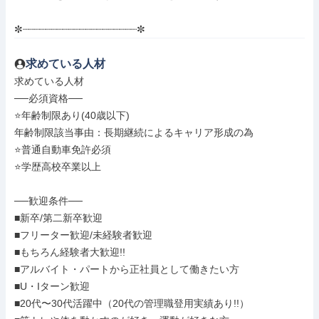
✼┈┈┈┈┈┈┈┈┈┈┈┈┈┈┈┈┈┈┈┈✼
求めている人材
求めている人材

──必須資格──

⭐️年齢制限あり(40歳以下)

年齢制限該当事由：長期継続によるキャリア形成の為

⭐️普通自動車免許必須

⭐️学歴高校卒業以上

──歓迎条件──

■新卒/第二新卒歓迎

■フリーター歓迎/未経験者歓迎

■もちろん経験者大歓迎!!

■アルバイト・パートから正社員として働きたい方

■U・Iターン歓迎

■20代〜30代活躍中（20代の管理職登用実績あり!!）
