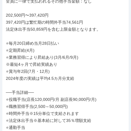
全員に一律で支払われるその他手当金額：なし

202,500円〜397,420円

397,420円は繁忙期の時間外手当74,561円

法定休出手当50,859円を含む上限金額となります。

⭐️毎月20日締め当月28日払い

⭐️定期昇給(4月)

⭐️業務習得により昇給あり(3月/6月/9月)

※最短4ヶ月で昇給実績あり

⭐️賞与年2回(7月・12月)

2024年度の実績は平均4.5カ月分支給

──手当詳細──

⭐️役職手当(店長120,000円/月 副店長90,000円/月)

⭐️職務習得手当(2,500～50,000円)

⭐️時間外手当※15分単位で支給されます

⭐️法定休出手当※基本給に対して35％増額支給

⭐️通勤手当
