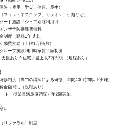
度（勤続3年以上）

保険（雇用、労災、健康、厚生）

（フィットネスクラブ、カラオケ、引越など）

ゾート施設／シェア別荘利用可

エンザ予防接種費無料

金制度（勤続1年以上）

活動費支給（上限1万円/月）

グループ施設利用時家賃半額制度

ーン支援あり※住宅手当上限3万円/月（規程あり）



研修制度（専門の講師による研修、年間400時間以上実施）

費全額補助（規程あり）

ケート（従業員満足度調査）年2回実施

窓口

（リファラル）制度
