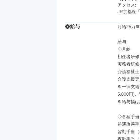
アクセス: 

JR京都線
給与
月給25万60
給与: 

◇月給

初任者研修：2
実務者研修：2
介護福祉士：2
介護支援専門員
※一律支給手
5,000円)
※給与幅は
◇各種手当

処遇改善手
皆勤手当（5
夜勤手当（1