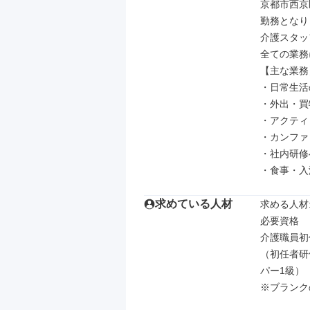
京都市西京
勤務となり
介護スタッ
全ての業務
【主な業務】
・日常生活
・外出・買
・アクティ
・カンファ
・社内研修
・食事・入
求めている人材
求める人材: 
必要資格

介護職員初
（初任者研
パー1級）

※ブランク