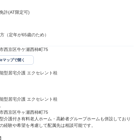
許(AT限定可)

の方（定年が65歳のため）
市西京区牛ケ瀬西柿町75
gleマップで開く
能型居宅介護 エクセレント桂

能型居宅介護 エクセレント桂



市西京区牛ヶ瀬西柿町75

型介護付き有料老人ホーム・高齢者グループホームも併設しており
の経験や希望を考慮して配属先は相談可能です。


