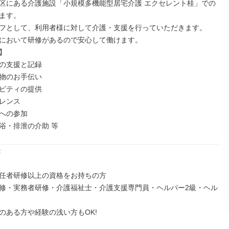
区にある介護施設「小規模多機能型居宅介護 エクセレント桂」での
ます。

フとして、利用者様に対して介護・支援を行っていただきます。

において研修があるので安心して働けます。



の支援と記録

物のお手伝い

ビティの提供

レンス

への参加

浴・排泄の介助 等


任者研修以上の資格をお持ちの方

修・実務者研修・介護福祉士・介護支援専門員・ヘルパー2級・ヘル
のある方や経験の浅い方もOK!
