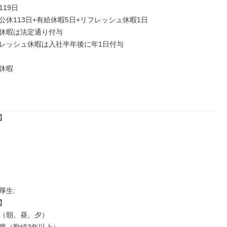
19日

公休113日+有給休暇5日+リフレッシュ休暇1日

休暇は法定通り付与

レッシュ休暇は入社半年後に年1日付与

休暇



生: 



（朝、昼、夕）
