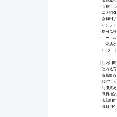
・退職金制
・各種社会
・法人割引
・会員制リ
・インフル
・慶弔見舞
・サークル
・ご家族が
・UIJタ
【社内制度】
・社内教育
・資格取得
・ESアン
・制服貸与

・職員相談
・表彰制度

・職員紹介