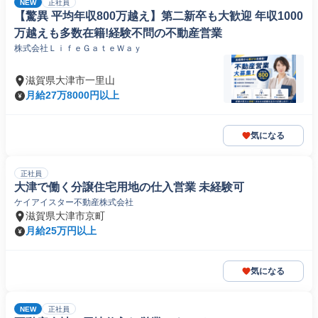
NEW
正社員
【驚異 平均年収800万越え】第二新卒も大歓迎 年収1000
万越えも多数在籍!経験不問の不動産営業
株式会社ＬｉｆｅＧａｔｅＷａｙ
滋賀県大津市一里山
月給27万8000円以上
気になる
正社員
大津で働く分譲住宅用地の仕入営業 未経験可
ケイアイスター不動産株式会社
滋賀県大津市京町
月給25万円以上
気になる
NEW
正社員