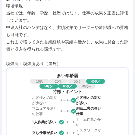
職場環境

当社では、年齢・学歴・社歴ではなく、仕事の成果を正当に評価
しています。

中途入社のハンデはなく、実績次第でリーダーや幹部職への昇格
も可能です。

これまで培ってきた営業経験や実績を活かし、成果に見合った評
価と収入を得られる環境です。

喫煙所：喫煙所あり（屋外）
多い年齢層
10
20
30
40
代
代
代
代
50
60
70
代
代
代〜
特徴・ポイント
お客様との対話
お客様との対話
が少ない
が多い
マニュアル通り
創意工夫の多い
の仕事
仕事
チーム作業が多
1人作業が多い
い
デスクワークが
立ち仕事が多い