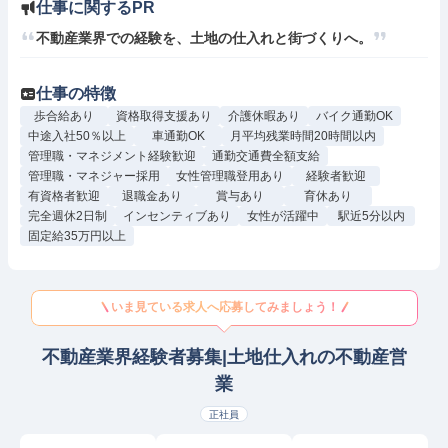
仕事に関するPR
不動産業界での経験を、土地の仕入れと街づくりへ。
仕事の特徴
歩合給あり
資格取得支援あり
介護休暇あり
バイク通勤OK
中途入社50％以上
車通勤OK
月平均残業時間20時間以内
管理職・マネジメント経験歓迎
通勤交通費全額支給
管理職・マネジャー採用
女性管理職登用あり
経験者歓迎
有資格者歓迎
退職金あり
賞与あり
育休あり
完全週休2日制
インセンティブあり
女性が活躍中
駅近5分以内
固定給35万円以上
いま見ている求人へ応募してみましょう！
不動産業界経験者募集|土地仕入れの不動産営
業
正社員