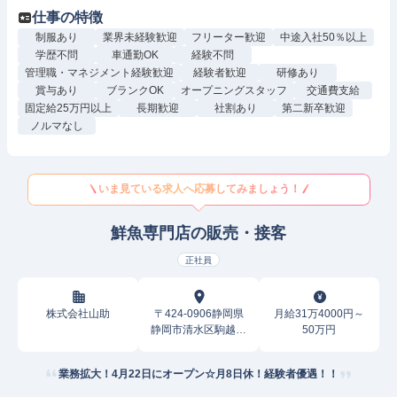
仕事の特徴
制服あり
業界未経験歓迎
フリーター歓迎
中途入社50％以上
学歴不問
車通勤OK
経験不問
管理職・マネジメント経験歓迎
経験者歓迎
研修あり
賞与あり
ブランクOK
オープニングスタッフ
交通費支給
固定給25万円以上
長期歓迎
社割あり
第二新卒歓迎
ノルマなし
いま見ている求人へ応募してみましょう！
鮮魚専門店の販売・接客
正社員
株式会社山助
〒424-0906静岡県
月給31万4000円～
静岡市清水区駒越北
50万円
町
業務拡大！4月22日にオープン☆月8日休！経験者優遇！！