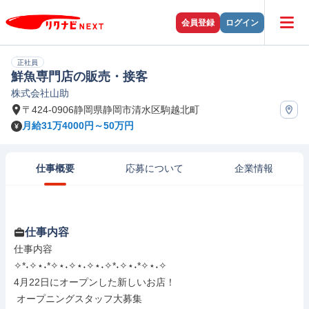
会員登録
ログイン
正社員
鮮魚専門店の販売・接客
株式会社山助
〒424-0906静岡県静岡市清水区駒越北町
月給31万4000円～50万円
仕事概要
応募について
企業情報
仕事内容
仕事内容

✧*˖✧⋆˖*✧⋆˖✧⋆˖✧⋆˖✧*˖✧⋆˖*✧⋆˖✧

4月22日にオープンした新しいお店！

 オープニングスタッフ大募集
