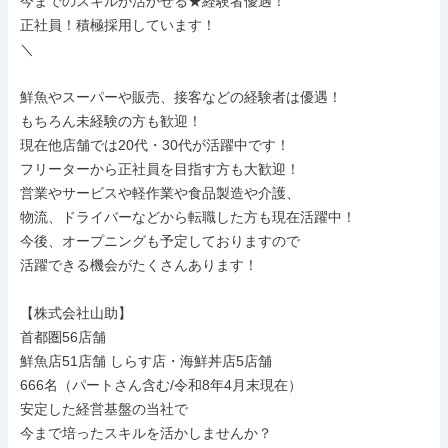
今までのスキルが活かせる★経験者優遇！

正社員！積極採用しています！

＼

鮮魚やスーパーや販売、接客などの経験者は優遇！

もちろん未経験の方も歓迎！

現在他店舗では20代・30代が活躍中です！

フリーターから正社員を目指す方も大歓迎！

営業やサービスや軽作業や食品製造や介護、

物流、ドライバーなどから転職した方も現在活躍中！

今後、オープニングも予定しておりますので

活躍できる機会がたくさんあります！

【株式会社山助】

首都圏56店舗

鮮魚店51店舗 しらす店・海鮮丼店5店舗

666名（パートさん含む/令和8年4月末現在）

安定した経営基盤の当社で

今まで培ったスキルを活かしませんか？
