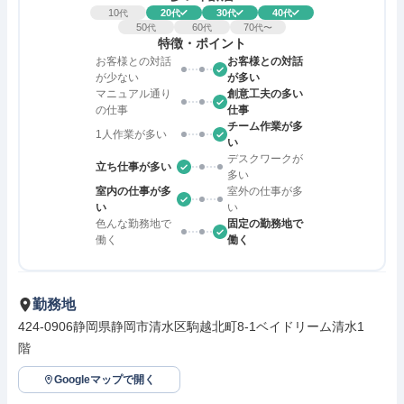
10
20
30
40
代
代
代
代
50
60
70
代
代
代〜
特徴・ポイント
お客様との対話
お客様との対話
が少ない
が多い
マニュアル通り
創意工夫の多い
の仕事
仕事
チーム作業が多
1人作業が多い
い
デスクワークが
立ち仕事が多い
多い
室内の仕事が多
室外の仕事が多
い
い
色んな勤務地で
固定の勤務地で
働く
働く
勤務地
424-0906静岡県静岡市清水区駒越北町8-1ベイドリーム清水1
階　
Googleマップで開く