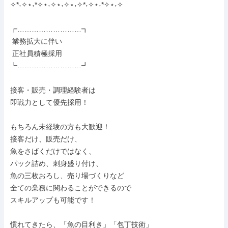
✧*˖✧⋆˖*✧⋆˖✧⋆˖✧⋆˖✧*˖✧⋆˖*✧⋆˖✧

┏………………………┓

 業務拡大に伴い

 正社員積極採用

┗………………………┛

接客・販売・調理経験者は

即戦力として優先採用！

もちろん未経験の方も大歓迎！

接客だけ、販売だけ、

魚をさばくだけではなく、

パック詰め、刺身盛り付け、

魚の三枚おろし、売り場づくりなど

全ての業務に関わることができるので

スキルアップも可能です！

慣れてきたら、「魚の目利き」「包丁技術」
